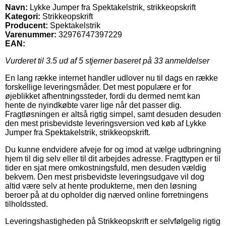
Navn:
Lykke Jumper fra Spektakelstrik, strikkeopskrift
Kategori:
Strikkeopskrift
Producent:
Spektakelstrik
Varenummer:
32976747397229
EAN:
Vurderet til
3.5
ud af 5 stjerner baseret på
33
anmeldelser
En lang række internet handler udlover nu til dags en række
forskellige leveringsmåder. Det mest populære er for
øjeblikket afhentningssteder, fordi du dermed nemt kan
hente de nyindkøbte varer lige når det passer dig.
Fragtløsningen er altså rigtig simpel, samt desuden desuden
den mest prisbevidste leveringsversion ved køb af Lykke
Jumper fra Spektakelstrik, strikkeopskrift.
Du kunne endvidere afveje for og imod at vælge udbringning
hjem til dig selv eller til dit arbejdes adresse. Fragttypen er til
tider en sjat mere omkostningsfuld, men desuden vældig
bekvem. Den mest prisbevidste leveringsudgave vil dog
altid være selv at hente produkterne, men den løsning
beroer på at du opholder dig nærved online forretningens
tilholdssted.
Leveringshastigheden på Strikkeopskrift er selvfølgelig rigtig