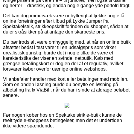
tvinge priserne på varerne – til juniorer, men også til damer
og herrer – drastisk, og endda nogle gange yde portofri fragt.
Det kan dog immervæk være udbytterigt at tjekke nogle få
online forretninger efter tilbud på Lykke Jumper fra
Spektakelstrik, strikkeopskrift forinden du shopper, sådan at
du er skråsikker på at antage den skarpeste pris.
Du bør trods alt være omhyggelig med, at når en online butik
afsætter bedst i test varer til en udsalgspris som virker
urealistisk gunstig, burde det i nogle tilfælde være et
karakteristika der viser en svindel netbutik. Køb med
gængse betalingskort er dog en del af et regulativ, hvilket
forsvarer køber overfor uærlige online webshops.
Vi anbefaler handler med kort eller betalinger med mobilen.
Som en anden løsning burde du benytte en løsning på
afbetaling fra fx ViaBill, når du har i sinde at afdrage beløbet
senere.
Før nogen køber hos en Spektakelstrik e-butik kunne de
reelt tyde e-shoppens betingelser, men det er undertiden
ikke videre spændende.