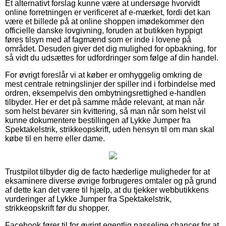
Et alternativt forslag kunne være at undersøge hvorvidt
online forretningen er verificeret af e-mærket, fordi det kan
være et billede på at online shoppen imødekommer den
officielle danske lovgivning, foruden at butikken hyppigt
føres tilsyn med af fagmænd som er inde i lovene på
området. Desuden giver det dig mulighed for opbakning, for
så vidt du udsættes for udfordringer som følge af din handel.
For øvrigt foreslår vi at køber er omhyggelig omkring de
mest centrale retningslinjer der spiller ind i forbindelse med
ordren, eksempelvis den ombytningsrettighed e-handlen
tilbyder. Her er det på samme måde relevant, at man når
som helst bevarer sin kvittering, så man når som helst vil
kunne dokumentere bestillingen af Lykke Jumper fra
Spektakelstrik, strikkeopskrift, uden hensyn til om man skal
købe til en herre eller dame.
Trustpilot tilbyder dig de facto hæderlige muligheder for at
eksaminere diverse øvrige forbrugeres omtaler og på grund
af dette kan det være til hjælp, at du tjekker webbutikkens
vurderinger af Lykke Jumper fra Spektakelstrik,
strikkeopskrift før du shopper.
Facebook fører til for øvrigt egentlig passelige chancer for at