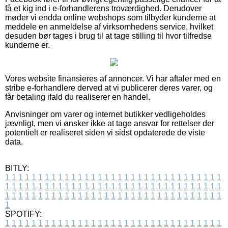
få et kig ind i e-forhandlerens troværdighed. Derudover
møder vi endda online webshops som tilbyder kunderne at
meddele en anmeldelse af virksomhedens service, hvilket
desuden bør tages i brug til at tage stilling til hvor tilfredse
kunderne er.
Vores website finansieres af annoncer. Vi har aftaler med en
stribe e-forhandlere derved at vi publicerer deres varer, og
får betaling ifald du realiserer en handel.
Anvisninger om varer og internet butikker vedligeholdes
jævnligt, men vi ønsker ikke at tage ansvar for rettelser der
potentielt er realiseret siden vi sidst opdaterede de viste
data.
BITLY:
1
1
1
1
1
1
1
1
1
1
1
1
1
1
1
1
1
1
1
1
1
1
1
1
1
1
1
1
1
1
1
1
1
1
1
1
1
1
1
1
1
1
1
1
1
1
1
1
1
1
1
1
1
1
1
1
1
1
1
1
1
1
1
1
1
1
1
1
1
1
1
1
1
1
1
1
1
1
1
1
1
1
1
1
1
1
1
1
1
1
1
1
1
1
1
1
1
1
1
1
SPOTIFY:
1
1
1
1
1
1
1
1
1
1
1
1
1
1
1
1
1
1
1
1
1
1
1
1
1
1
1
1
1
1
1
1
1