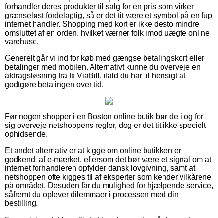
forhandler deres produkter til salg for en pris som virker
grænseløst fordelagtig, så er det tit være et symbol på en fup
internet handler. Shopping med kort er ikke desto mindre
omsluttet af en orden, hvilket værner folk imod uægte online
varehuse.
Generelt går vi ind for køb med gængse betalingskort eller
betalinger med mobilen. Alternativt kunne du overveje en
afdragsløsning fra fx ViaBill, ifald du har til hensigt at
godtgøre betalingen over tid.
Før nogen shopper i en Boston online butik bør de i og for
sig overveje netshoppens regler, dog er det tit ikke specielt
ophidsende.
Et andet alternativ er at kigge om online butikken er
godkendt af e-mærket, eftersom det bør være et signal om at
internet forhandleren opfylder dansk lovgivning, samt at
netshoppen ofte kigges til af eksperter som kender vilkårene
på området. Desuden får du mulighed for hjælpende service,
såfremt du oplever dilemmaer i processen med din
bestilling.