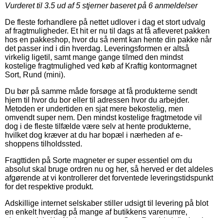
Vurderet til
3.5
ud af 5 stjerner baseret på
6
anmeldelser
De fleste forhandlere på nettet udlover i dag et stort udvalg
af fragtmuligheder. Et hit er nu til dags at få afleveret pakken
hos en pakkeshop, hvor du så nemt kan hente din pakke når
det passer ind i din hverdag. Leveringsformen er altså
virkelig ligetil, samt mange gange tilmed den mindst
kostelige fragtmulighed ved køb af Kraftig kontormagnet
Sort, Rund (mini).
Du bør på samme måde forsøge at få produkterne sendt
hjem til hvor du bor eller til adressen hvor du arbejder.
Metoden er undertiden en sjat mere bekostelig, men
omvendt super nem. Den mindst kostelige fragtmetode vil
dog i de fleste tilfælde være selv at hente produkterne,
hvilket dog kræver at du har bopæl i nærheden af e-
shoppens tilholdssted.
Fragttiden på Sorte magneter er super essentiel om du
absolut skal bruge ordren nu og her, så herved er det aldeles
afgørende at vi kontrollerer det forventede leveringstidspunkt
for det respektive produkt.
Adskillige internet selskaber stiller udsigt til levering på blot
en enkelt hverdag på mange af butikkens varenumre,