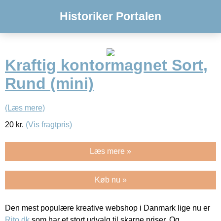
Historiker Portalen
Kraftig kontormagnet Sort,
Rund (mini)
(Læs mere)
20
kr.
(Vis fragtpris)
Læs mere »
Køb nu »
Den mest populære kreative webshop i Danmark lige nu er
Rito.dk
som har et stort udvalg til skarpe priser. Og