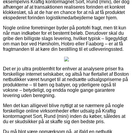
eksempelvis Kraftig kontormagnet Sort, Rund (mini), der dog
afhænger af at transaktionen realiseres forinden et konkret
klokkeslæt, så at de har en chance for at nå at få produktet
ekspederet forinden logistikmedarbejderne tager hjem.
Nogle online forretninger byder på portofri fragt, men tit kun
når man indkøber for et bestemt beløb. Derudover skal du
gribe den billigste slags levering, hvilket typisk – ligegyldigt
om man bor ved Hørsholm, Hobro eller Faaborg – er at få
fragtmanden til at køre din bestilling til et udleveringssted.
Det er jo ultra problemfrit for enhver at analysere priser fra
forskellige internet selskaber, og altså har flertallet af Boston
netbutikker været tvunget til at nedsætte udsalgspriserne på
produkterne – til børn og babyer, og yderligere også til
voksne – betydeligt, og endda nogle gange garantere
levering uden beregning.
Men det kan alligevel blive nyttigt at se nærmere på nogle
forskellige online virksomheder efter udsalg på Kraftig
kontormagnet Sort, Rund (mini) inden du køber, således at
du er skudsikker på at skaffe sig den bedste pris.
Du må blot være opmærksom på, at ifald en netbutik