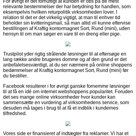
For øvrigt er det fornuftigt at kunden er obs på de mest
relevante bestemmelser der har betydning for handlen, som
eksempelvis hvilken returpolitik virksomheden lover. I
relation til det er det virkelig vigtigt, at man til enhver tid
beholder sin kvitteringsmail, så man altid vil kunne eftervise
bestillingen af Kraftig kontormagnet Sort, Rund (mini), uden
hensyn til om man søger en vare til en dreng eller pige.
Trustpilot yder rigtig strålende løsninger til at eftersøge en
lang række andre brugeres domme og af den grund er det
anbefalelsesværdigt, at du ser nærmere på online shoppens
bedømmelser af Kraftig kontormagnet Sort, Rund (mini) før
du bestiller.
Facebook resulterer i for øvrigt ganske fornemme løsninger
til at få en idé om internet webshoppens popularitet. Foruden
det ses mange online virksomheder hvor kunder kan
sammensætte en vurdering af virksomhedens service, som
desuden må tages i brug til at få et indblik i kundernes
tilfredshed.
Vores side er finansieret af indtægter fra reklamer. Vi har et