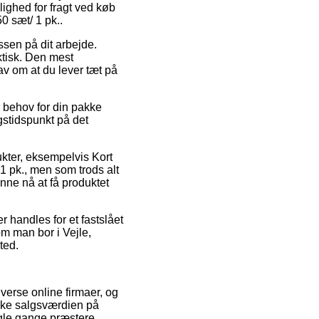
ighed for fragt ved køb
50 sæt/ 1 pk..
ssen på dit arbejde.
ktisk. Den mest
av om at du lever tæt på
r behov for din pakke
ngstidspunkt på det
ukter, eksempelvis Kort
 1 pk., men som trods alt
kunne nå at få produktet
 handles for et fastslået
 om man bor i Vejle,
ted.
verse online firmaer, og
dske salgsværdien på
ogle gange præstere