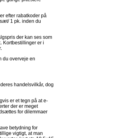
aer efter rabatkoder på
 sæt/ 1 pk. inden du
salgspris der kan ses som
ortbestillinger er i
.
n du overveje en
deres handelsvilkår, dog
vis er et tegn på at e-
rter der er meget
udsættes for dilemmaer
ave betydning for
illige vigtigt, at man