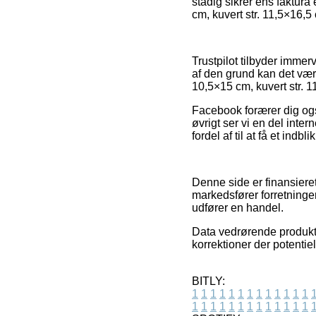
stadig sikrer ens faktura
cm, kuvert str. 11,5×16,5
Trustpilot tilbyder imme
af den grund kan det være
10,5×15 cm, kuvert str. 1
Facebook forærer dig også
øvrigt ser vi en del inter
fordel af til at få et indb
Denne side er finansiere
markedsfører forretninge
udfører en handel.
Data vedrørende produkter
korrektioner der potentie
BITLY:
1
1
1
1
1
1
1
1
1
1
1
1
1
1
1
1
1
1
1
1
1
1
1
1
1
1