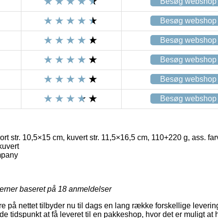
Besøg webshop
Besøg webshop
Besøg webshop
Besøg webshop
Besøg webshop
Besøg webshop
ort str. 10,5×15 cm, kuvert str. 11,5×16,5 cm, 110+220 g, ass. far
kuvert
mpany
jerner baseret på
18
anmeldelser
re på nettet tilbyder nu til dags en lang række forskellige leverin
tidspunkt at få leveret til en pakkeshop, hvor det er muligt at