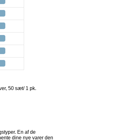
ver, 50 sæt/ 1 pk.
gstyper. En af de
 hente dine nye varer den