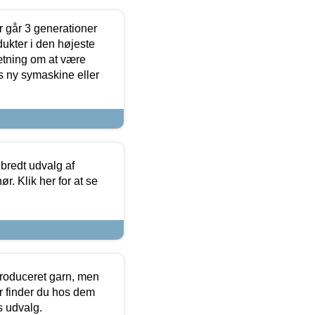
 går 3 generationer
dukter i den højeste
sætning om at være
s ny symaskine eller
 bredt udvalg af
r. Klik her for at se
produceret garn, men
or finder du hos dem
es udvalg.