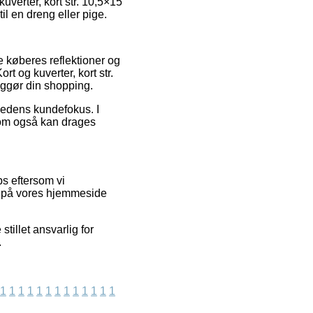
uverter, kort str. 10,5×15
il en dreng eller pige.
e køberes reflektioner og
t og kuverter, kort str.
iggør din shopping.
mhedens kundefokus. I
, som også kan drages
ps eftersom vi
de på vores hjemmeside
tillet ansvarlig for
.
1
1
1
1
1
1
1
1
1
1
1
1
1