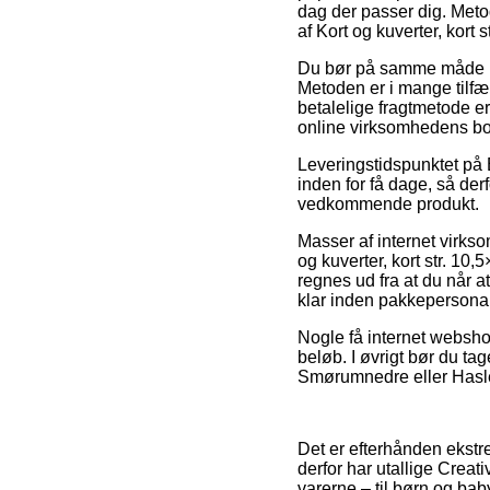
dag der passer dig. Meto
af Kort og kuverter, kort 
Du bør på samme måde plan
Metoden er i mange tilf
betalelige fragtmetode er
online virksomhedens b
Leveringstidspunktet på B
inden for få dage, så der
vedkommende produkt.
Masser af internet virks
og kuverter, kort str. 10,
regnes ud fra at du når at
klar inden pakkepersonale
Nogle få internet webshop
beløb. I øvrigt bør du tag
Smørumnedre eller Haslev 
Det er efterhånden ekstre
derfor har utallige Crea
varerne – til børn og ba