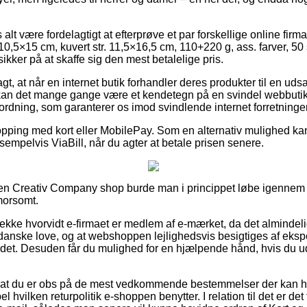
.
alt være fordelagtigt at efterprøve et par forskellige online firm
. 10,5×15 cm, kuvert str. 11,5×16,5 cm, 110+220 g, ass. farver, 50
kker på at skaffe sig den mest betalelige pris.
, at når en internet butik forhandler deres produkter til en ud
an det mange gange være et kendetegn på en svindel webbutik. K
orordning, som garanterer os imod svindlende internet forretninger
opping med kort eller MobilePay. Som en alternativ mulighed ka
sempelvis ViaBill, når du agter at betale prisen senere.
 en Creativ Company shop burde man i princippet løbe igennem 
 morsomt.
 tjekke hvorvidt e-firmaet er medlem af e-mærket, da det almindelig
anske love, og at webshoppen lejlighedsvis besigtiges af ekspe
ådet. Desuden får du mulighed for en hjælpende hånd, hvis du 
vi at du er obs på de mest vedkommende bestemmelser der kan h
hvilken returpolitik e-shoppen benytter. I relation til det er det t