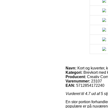
Navn:
Kort og kuverter, k
Kategori:
Brevkort med 
Producent:
Creativ Co
Varenummer:
23107
EAN:
5712854172240
Vurderet til
4.7
ud af 5 st
En stor portion forhandle
populære er på nuværende 