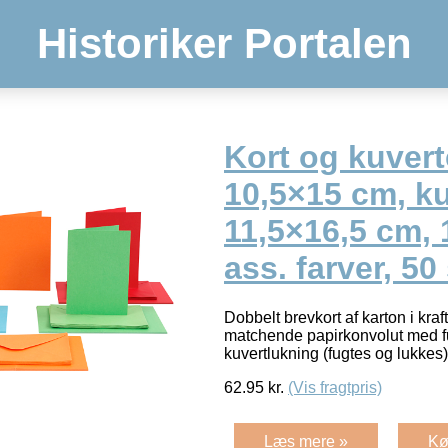
Historiker Portalen
Kort og kuverte
10,5×15 cm, ku
11,5×16,5 cm, 
ass. farver, 50
Dobbelt brevkort af karton i krafti
matchende papirkonvolut med 
kuvertlukning (fugtes og lukkes
62.95
kr.
(Vis fragtpris)
Læs mere »
Kø