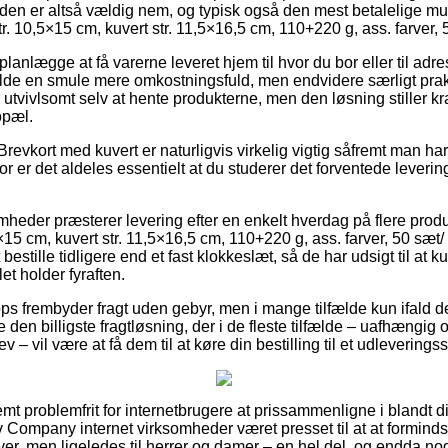
den er altså vældig nem, og typisk også den mest betalelige mul
str. 10,5×15 cm, kuvert str. 11,5×16,5 cm, 110+220 g, ass. farver, 
lægge at få varerne leveret hjem til hvor du bor eller til adre
ælde en smule mere omkostningsfuld, men endvidere særligt pra
 utvivlsomt selv at hente produkterne, men den løsning stiller kr
opæl.
revkort med kuvert er naturligvis virkelig vigtig såfremt man ha
for er det aldeles essentielt at du studerer det forventede leveri
omheder præsterer levering efter en enkelt hverdag på flere prod
5×15 cm, kuvert str. 11,5×16,5 cm, 110+220 g, ass. farver, 50 sæt/
 bestille tidligere end et fast klokkeslæt, så de har udsigt til at 
t holder fyraften.
s frembyder fragt uden gebyr, men i mange tilfælde kun ifald der
e den billigste fragtløsning, der i de fleste tilfælde – uafhængig
– vil være at få dem til at køre din bestilling til et udleveringss
mt problemfrit for internetbrugere at prissammenligne i blandt di
tiv Company internet virksomheder været presset til at at formin
byer, men ligeledes til herrer og damer – en hel del, og endda n