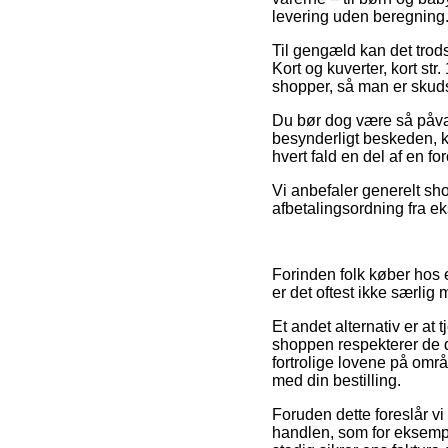
levering uden beregning
Til gengæld kan det trods 
Kort og kuverter, kort str
shopper, så man er skudsi
Du bør dog være så påvagt
besynderligt beskeden, k
hvert fald en del af en f
Vi anbefaler generelt sh
afbetalingsordning fra ek
Forinden folk køber hos
er det oftest ikke særlig
Et andet alternativ er at
shoppen respekterer de d
fortrolige lovene på omr
med din bestilling.
Foruden dette foreslår 
handlen, som for eksempel 