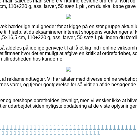
 e-mail, således man senere vil kunne bevidne ordren af Kort og k
 cm, 110+220 g, ass. farver, 50 sæt/ 1 pk., om du skal købe gave t
rvæk hæderlige muligheder for at kigge på en stor gruppe aktuell
 til hjælp, at du eksaminerer internet shoppens vurderinger af Kor
1,5×16,5 cm, 110+220 g, ass. farver, 50 sæt/ 1 pk. inden du færd
 aldeles pålidelige genveje til at få et kig ind i online virkso
net firmaer hvor det er muligt at afgive en kritik af ordreforløbet
lik i tilfredsheden hos kunderne.
t af reklameindtægter. Vi har aftaler med diverse online websho
rnes varer, og tjener godtgørelse for så vidt en af de besøgen
 og netshops opretholdes jævnligt, men vi ønsker ikke at blive s
lt er udarbejdet siden nyligste opdatering af de viste oplysninger
1
1
1
1
1
1
1
1
1
1
1
1
1
1
1
1
1
1
1
1
1
1
1
1
1
1
1
1
1
1
1
1
1
1
1
1
1
1
1
1
1
1
1
1
1
1
1
1
1
1
1
1
1
1
1
1
1
1
1
1
1