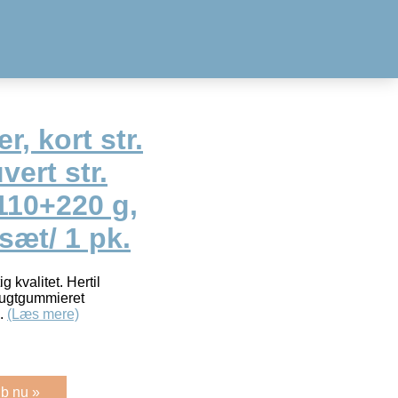
r, kort str.
vert str.
110+220 g,
 sæt/ 1 pk.
g kvalitet. Hertil
fugtgummieret
).
(Læs mere)
b nu »