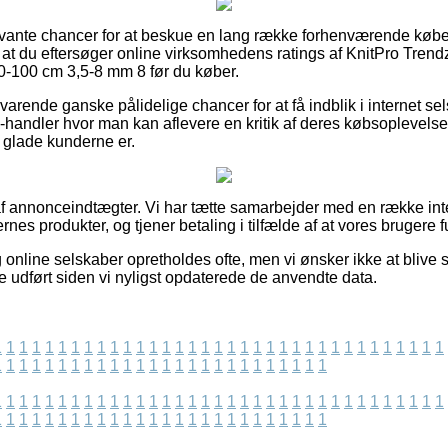
elevante chancer for at beskue en lang række forhenværende køb
i, at du eftersøger online virksomhedens ratings af KnitPro Trend
0-100 cm 3,5-8 mm 8 før du køber.
varende ganske pålidelige chancer for at få indblik i internet s
-handler hvor man kan aflevere en kritik af deres købsoplevelse,
r glade kunderne er.
f annonceindtægter. Vi har tætte samarbejder med en række inter
nes produkter, og tjener betaling i tilfælde af at vores brugere f
nline selskaber opretholdes ofte, men vi ønsker ikke at blive sti
e udført siden vi nyligst opdaterede de anvendte data.
1
1
1
1
1
1
1
1
1
1
1
1
1
1
1
1
1
1
1
1
1
1
1
1
1
1
1
1
1
1
1
1
1
1
1
1
1
1
1
1
1
1
1
1
1
1
1
1
1
1
1
1
1
1
1
1
1
1
1
1
1
1
1
1
1
1
1
1
1
1
1
1
1
1
1
1
1
1
1
1
1
1
1
1
1
1
1
1
1
1
1
1
1
1
1
1
1
1
1
1
1
1
1
1
1
1
1
1
1
1
1
1
1
1
1
1
1
1
1
1
1
1