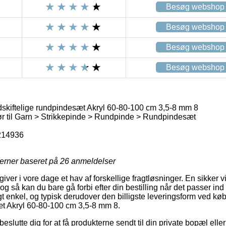
Besøg webshop
Besøg webshop
Besøg webshop
Besøg webshop
skiftelige rundpindesæt Akryl 60-80-100 cm 3,5-8 mm 8
r til Garn > Strikkepinde > Rundpinde > Rundpindesæt
214936
jerner baseret på
26
anmeldelser
ver i vore dage et hav af forskellige fragtløsninger. En sikker vi
og så kan du bare gå forbi efter din bestilling når det passer ind 
gt enkel, og typisk derudover den billigste leveringsform ved kø
æt Akryl 60-80-100 cm 3,5-8 mm 8.
utte dig for at få produkterne sendt til din private bopæl eller 