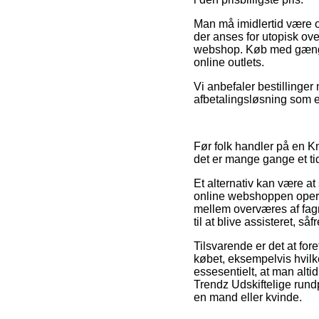
Man må imidlertid være obs
der anses for utopisk ov
webshop. Køb med gængse 
online outlets.
Vi anbefaler bestillinge
afbetalingsløsning som ek
Før folk handler på en K
det er mange gange et ti
Et alternativ kan være at
online webshoppen opere
mellem overværes af fag
til at blive assisteret, s
Tilsvarende er det at for
købet, eksempelvis hvilk
essesentielt, at man alti
Trendz Udskiftelige rundp
en mand eller kvinde.