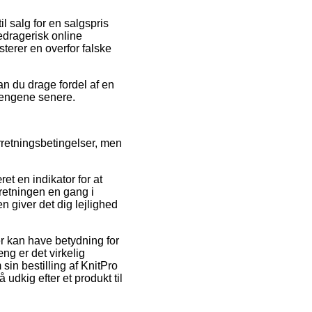
il salg for en salgspris
edragerisk online
terer en overfor falske
an du drage fordel af en
 pengene senere.
rretningsbetingelser, men
et en indikator for at
retningen en gang i
giver det dig lejlighed
er kan have betydning for
g er det virkelig
sin bestilling af KnitPro
udkig efter et produkt til