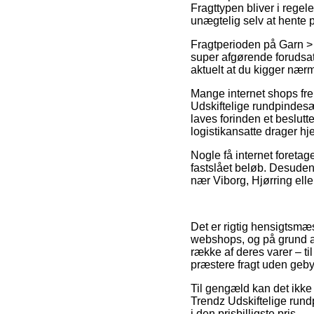
Fragttypen bliver i rege
unægtelig selv at hente 
Fragtperioden på Garn > 
super afgørende forudsat
aktuelt at du kigger nærm
Mange internet shops fre
Udskiftelige rundpindesæ
laves forinden et beslutte
logistikansatte drager h
Nogle få internet foretag
fastslået beløb. Desuden
nær Viborg, Hjørring eller 
Det er rigtig hensigtsmæs
webshops, og på grund af 
række af deres varer – t
præstere fragt uden geby
Til gengæld kan det ikke 
Trendz Udskiftelige rund
i den prisbilligste pris.