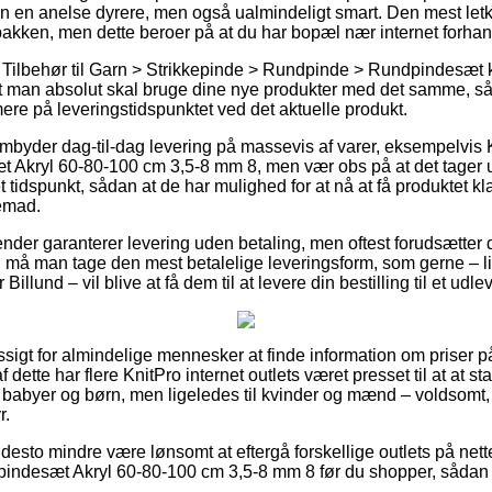
len en anelse dyrere, men også ualmindeligt smart. Den mest letk
pakken, men dette beroer på at du har bopæl nær internet forha
Tilbehør til Garn > Strikkepinde > Rundpinde > Rundpindesæt k
 man absolut skal bruge dine nye produkter med det samme, så de
ere på leveringstidspunktet ved det aktuelle produkt.
mbyder dag-til-dag levering på massevis af varer, eksempelvis 
t Akryl 60-80-100 cm 3,5-8 mm 8, men vær obs på at det tager 
t tidspunkt, sådan at de har mulighed for at nå at få produktet kl
jemad.
ender garanterer levering uden betaling, men oftest forudsætter 
 må man tage den mest betalelige leveringsform, som gerne – l
Billund – vil blive at få dem til at levere din bestilling til et udl
sigt for almindelige mennesker at finde information om priser på
dette har flere KnitPro internet outlets været presset til at at 
il babyer og børn, men ligeledes til kvinder og mænd – voldsom
r.
desto mindre være lønsomt at eftergå forskellige outlets på nett
pindesæt Akryl 60-80-100 cm 3,5-8 mm 8 før du shopper, sådan at 