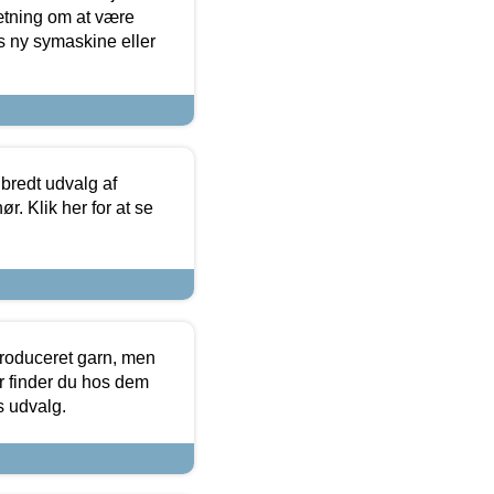
sætning om at være
s ny symaskine eller
 bredt udvalg af
r. Klik her for at se
produceret garn, men
or finder du hos dem
es udvalg.