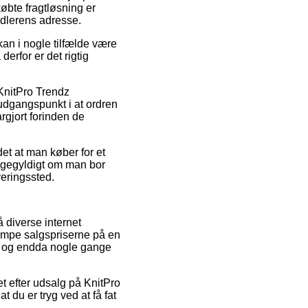
øbte fragtløsning er
ndlerens adresse.
an i nogle tilfælde være
rfor er det rigtig
KnitPro Trendz
udgangspunkt i at ordren
argjort forinden de
det at man køber for et
igegyldigt om man bor
everingssted.
 diverse internet
stampe salgspriserne på en
t, og endda nogle gange
et efter udsalg på KnitPro
du er tryg ved at få fat