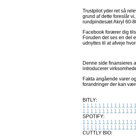
Trustpilot yder ret så r
grund af dette foreslår v
rundpindesæt Akryl 60-8
Facebook forærer dig tils
Foruden det ses en del e
udnyttes til at afveje hvo
Denne side finansieres a
introducerer virksomheder
Fakta angående varer og o
forandringer der kan vær
BITLY:
1
1
1
1
1
1
1
1
1
1
1
1
1
1
1
1
1
1
1
1
1
1
1
1
1
1
SPOTIFY:
1
1
1
1
1
1
1
1
1
1
1
1
1
1
1
1
1
1
1
1
1
1
1
1
1
1
CUTTLY BIO: