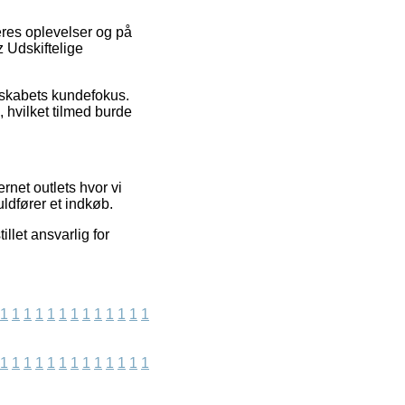
eres oplevelser og på
z Udskiftelige
elskabets kundefokus.
 hvilket tilmed burde
net outlets hvor vi
uldfører et indkøb.
llet ansvarlig for
1
1
1
1
1
1
1
1
1
1
1
1
1
1
1
1
1
1
1
1
1
1
1
1
1
1