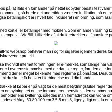
 på, at ifald en forhandler på nettet udbyder bedst i test varer t
erkommelig, så burde det undertiden være en indikation på en b
betalingskort er i hvert fald inkluderet i en ordning, som assis
r med kort eller betalinger med mobilen. Som en anden løsning k
sempelvis ViaBill, i tilfælde af at du foretrækker at finansiere
nitPro webshop behøver man i og for sig løbe igennem deres fo
dskrævende projekt.
 se hvorvidt internet forretningen er e-mærket, som længe har vær
rer i overensstemmelse med de danske regler, foruden at e-for
mænd der er meget bekendte med reglerne på området. Desuden 
åfremt du skulle få besvær i forbindelse med din handel.
etrække at køber er på vagt for de mest betydningsfulde regler d
en ombytningsret online forhandleren benytter. I den sammenhæn
d beholder ens kvittering, således man fremadrettet kan vidne om 
indesæt Akryl 60-80-100 cm 3,5-8 mm 8, ligegyldigt om du er på 