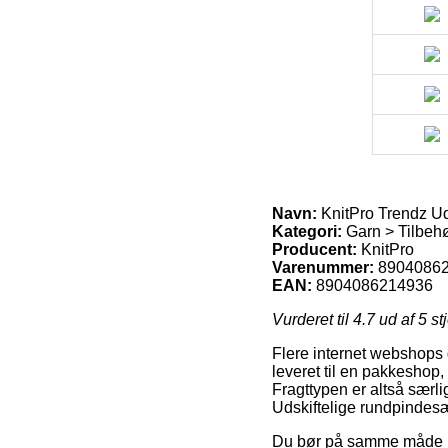
Navn:
KnitPro Trendz Ud
Kategori:
Garn > Tilbehø
Producent:
KnitPro
Varenummer:
8904086
EAN:
8904086214936
Vurderet til
4.7
ud af 5 st
Flere internet webshops gi
leveret til en pakkeshop, 
Fragttypen er altså særli
Udskiftelige rundpindes
Du bør på samme måde besl