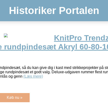
Historiker Portalen
KnitPro Trend
e rundpindesæt Akryl 60-80-1
ndpindesæt, så du kan give dig i kast med strikkeprojekter på s
ige rundpindesæt et godt valg. Deluxe-udgaven rummer flest run
lynlås og genn
(Læs mere)
Køb nu »