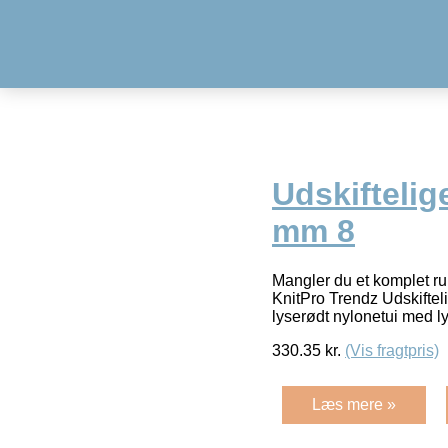
Udskiftelig
mm 8
Mangler du et komplet ru
KnitPro Trendz Udskiftel
lyserødt nylonetui med 
330.35
kr.
(Vis fragtpris)
Læs mere »