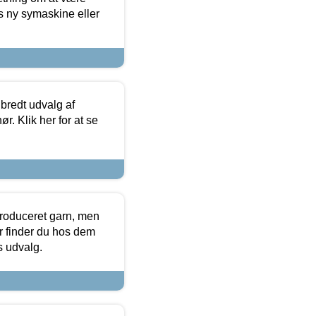
s ny symaskine eller
 bredt udvalg af
r. Klik her for at se
produceret garn, men
or finder du hos dem
es udvalg.