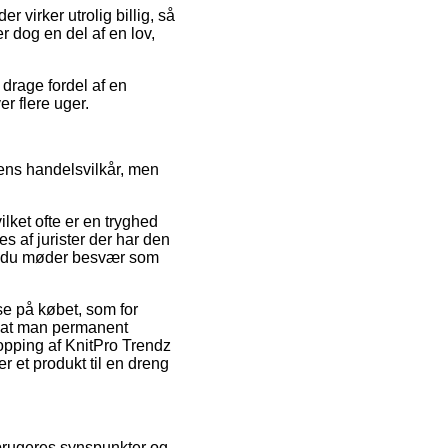
r virker utrolig billig, så
r dog en del af en lov,
drage fordel af en
er flere uger.
pens handelsvilkår, men
lket ofte er en tryghed
es af jurister der har den
mt du møder besvær som
se på købet, som for
, at man permanent
pping af KnitPro Trendz
 et produkt til en dreng
brugeres synspunkter og