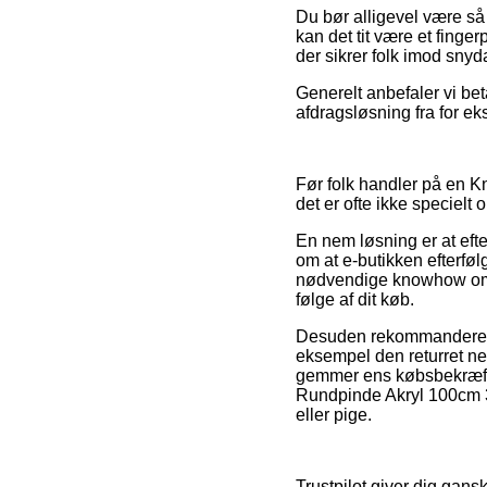
Du bør alligevel være så p
kan det tit være et finge
der sikrer folk imod snyda
Generelt anbefaler vi be
afdragsløsning fra for ek
Før folk handler på en K
det er ofte ikke specielt
En nem løsning er at eft
om at e-butikken efterfølg
nødvendige knowhow om l
følge af dit køb.
Desuden rekommanderer vi
eksempel den returret n
gemmer ens købsbekræfte
Rundpinde Akryl 100cm 3
eller pige.
Trustpilot giver dig gan