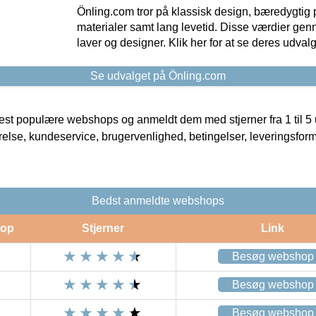
Önling.com tror på klassisk design, bæredygtig p
materialer samt lang levetid. Disse værdier gen
laver og designer. Klik her for at se deres udvalg
Se udvalget på Önling.com
t populære webshops og anmeldt dem med stjerner fra 1 til 5 ud
rrelse, kundeservice, brugervenlighed, betingelser, leveringsfor
Bedst anmeldte webshops
op
Stjerner
Link
Besøg webshop
Besøg webshop
Besøg webshop