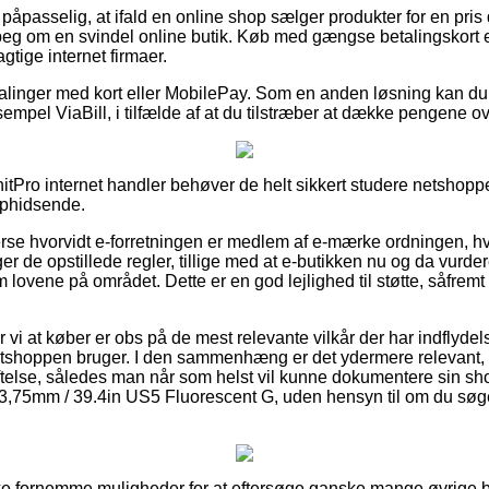
åpasselig, at ifald en online shop sælger produkter for en pris de
rpeg om en svindel online butik. Køb med gængse betalingskort e
gtige internet firmaer.
talinger med kort eller MobilePay. Som en anden løsning kan du 
sempel ViaBill, i tilfælde af at du tilstræber at dække pengene ov
nitPro internet handler behøver de helt sikkert studere netshop
 ophidsende.
erse hvorvidt e-forretningen er medlem af e-mærke ordningen, hvi
er de opstillede regler, tillige med at e-butikken nu og da vurder
ovene på området. Dette er en god lejlighed til støtte, såfre
 at køber er obs på de mest relevante vilkår der har indflydel
etshoppen bruger. I den sammenhæng er det ydermere relevant
lse, således man når som helst vil kunne dokumentere sin sho
,75mm / 39.4in US5 Fluorescent G, uden hensyn til om du søger
ske fornemme muligheder for at eftersøge ganske mange øvrige 