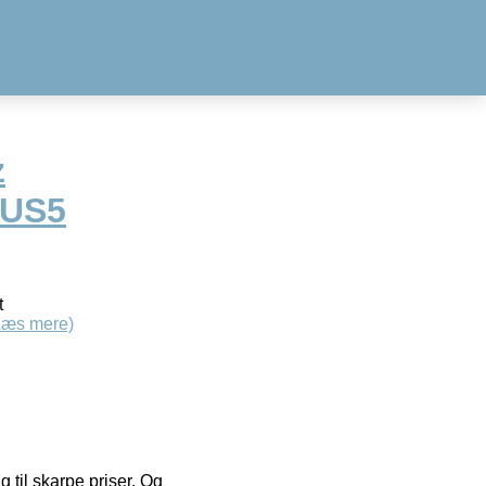
z
 US5
t
Læs mere)
g til skarpe priser. Og