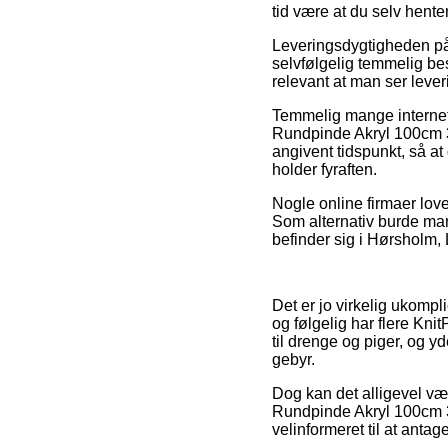
tid være at du selv hent
Leveringsdygtigheden på
selvfølgelig temmelig be
relevant at man ser lever
Temmelig mange internet 
Rundpinde Akryl 100cm 3
angivent tidspunkt, så at
holder fyraften.
Nogle online firmaer love
Som alternativ burde man
befinder sig i Hørsholm, L
Det er jo virkelig ukomp
og følgelig har flere Kni
til drenge og piger, og 
gebyr.
Dog kan det alligevel væ
Rundpinde Akryl 100cm 3
velinformeret til at antag