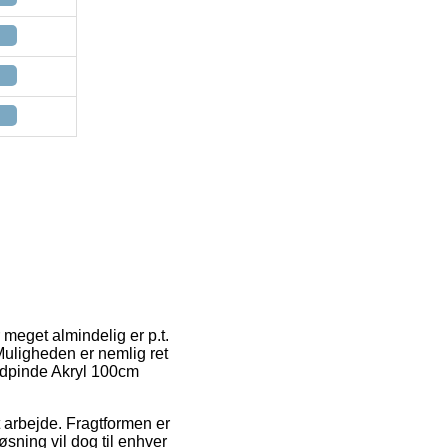
r meget almindelig er p.t.
 Muligheden er nemlig ret
undpinde Akryl 100cm
t arbejde. Fragtformen er
øsning vil dog til enhver