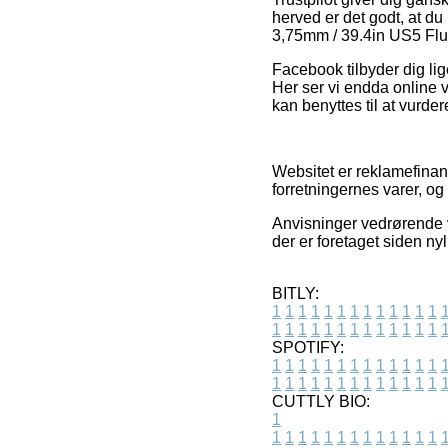
herved er det godt, at d
3,75mm / 39.4in US5 Fluo
Facebook tilbyder dig lig
Her ser vi endda online v
kan benyttes til at vurder
Websitet er reklamefinan
forretningernes varer, og
Anvisninger vedrørende v
der er foretaget siden ny
BITLY:
1
1
1
1
1
1
1
1
1
1
1
1
1
1
1
1
1
1
1
1
1
1
1
1
1
1
SPOTIFY:
1
1
1
1
1
1
1
1
1
1
1
1
1
1
1
1
1
1
1
1
1
1
1
1
1
1
CUTTLY BIO:
1
1
1
1
1
1
1
1
1
1
1
1
1
1