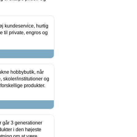
øj kundeservice, hurtig
 til private, engros og
ukne hobbybutik, når
 skoler/institutioner og
forskellige produkter.
 går 3 generationer
dukter i den højeste
sætning om at være