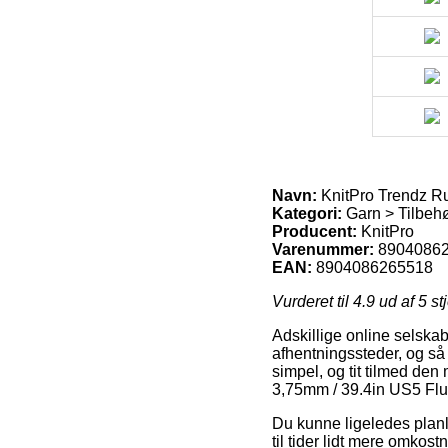
Navn:
KnitPro Trendz R
Kategori:
Garn > Tilbehø
Producent:
KnitPro
Varenummer:
8904086
EAN:
8904086265518
Vurderet til
4.9
ud af 5 st
Adskillige online selskabe
afhentningssteder, og så 
simpel, og tit tilmed de
3,75mm / 39.4in US5 Flu
Du kunne ligeledes planlæ
til tider lidt mere omkost