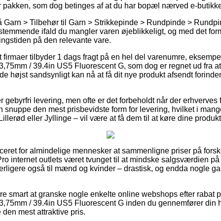
er pakken, som dog betinges af at du har bopæl nærved e-butikke
 Garn > Tilbehør til Garn > Strikkepinde > Rundpinde > Rundp
stemmende ifald du mangler varen øjeblikkeligt, og med det for
ingstiden på den relevante vare.
firmaer tilbyder 1 dags fragt på en hel del varenumre, eksempe
,75mm / 39.4in US5 Fluorescent G, som dog er regnet ud fra at 
 de højst sandsynligt kan nå at få dit nye produkt afsendt forin
r gebyrfri levering, men ofte er det forbeholdt når der erhverves 
 snuppe den mest prisbevidste form for levering, hvilket i mang
illerød eller Jyllinge – vil være at få dem til at køre dine produk
liceret for almindelige mennesker at sammenligne priser på fors
tPro internet outlets været tvunget til at mindske salgsværdien p
yderligere også til mænd og kvinder – drastisk, og endda nogle 
re smart at granske nogle enkelte online webshops efter rabat 
,75mm / 39.4in US5 Fluorescent G inden du gennemfører din ha
e den mest attraktive pris.