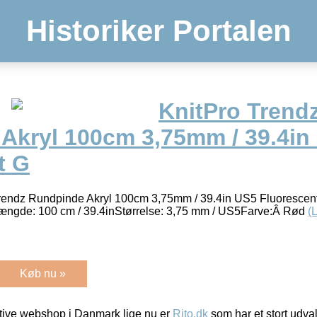
Historiker Portalen
KnitPro Trend
Akryl 100cm 3,75mm / 39.4in
t G
Trendz Rundpinde Akryl 100cm 3,75mm / 39.4in US5 Fluorescen
ængde: 100 cm / 39.4inStørrelse: 3,75 mm / US5Farve:Â Rød
(
Køb nu »
ive webshop i Danmark lige nu er
Rito.dk
som har et stort udval