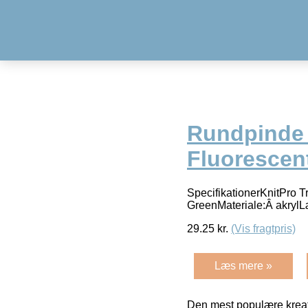
Rundpinde 
Fluorescen
SpecifikationerKnitPro 
GreenMateriale:Â akrylL
29.25
kr.
(Vis fragtpris)
Læs mere »
Den mest populære kreat