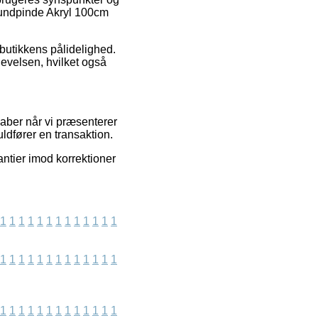
Rundpinde Akryl 100cm
bbutikkens pålidelighed.
levelsen, hvilket også
kaber når vi præsenterer
uldfører en transaktion.
ntier imod korrektioner
1
1
1
1
1
1
1
1
1
1
1
1
1
1
1
1
1
1
1
1
1
1
1
1
1
1
1
1
1
1
1
1
1
1
1
1
1
1
1