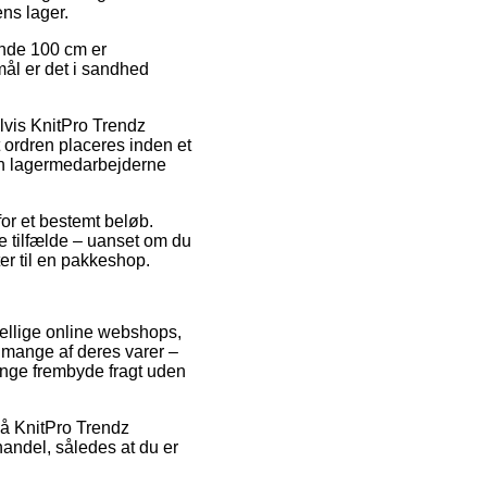
ns lager.
inde 100 cm er
mål er det i sandhed
lvis KnitPro Trendz
ordren placeres inden et
den lagermedarbejderne
for et bestemt beløb.
e tilfælde – uanset om du
ter til en pakkeshop.
kellige online webshops,
å mange af deres varer –
gange frembyde fragt uden
på KnitPro Trendz
ndel, således at du er