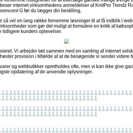
u beser internet virksomhedens anmeldelser af KnitPro Trendz 
rescent G før du lægger din bestilling.
e så vel en lang række fornemme løsninger til at få indblik i we
irksomheder som gør det muligt at formulere en kritik af købsop
e tidligere kunders oplevelser.
sieret. Vi arbejder tæt sammen med en samling af internet sels
 høster provision i tilfælde af at de besøgende vi sender videre f
arer og webbutikker opretholdes ofte, men vi kan ikke give gara
ligste opdatering af de anvendte oplysninger.
1
1
1
1
1
1
1
1
1
1
1
1
1
1
1
1
1
1
1
1
1
1
1
1
1
1
1
1
1
1
1
1
1
1
1
1
1
1
1
1
1
1
1
1
1
1
1
1
1
1
1
1
1
1
1
1
1
1
1
1
1
1
1
1
1
1
1
1
1
1
1
1
1
1
1
1
1
1
1
1
1
1
1
1
1
1
1
1
1
1
1
1
1
1
1
1
1
1
1
1
1
1
1
1
1
1
1
1
1
1
1
1
1
1
1
1
1
1
1
1
1
1
1
1
1
1
1
1
1
1
1
1
1
1
1
1
1
1
1
1
1
1
1
1
1
1
1
1
1
1
1
1
1
1
1
1
1