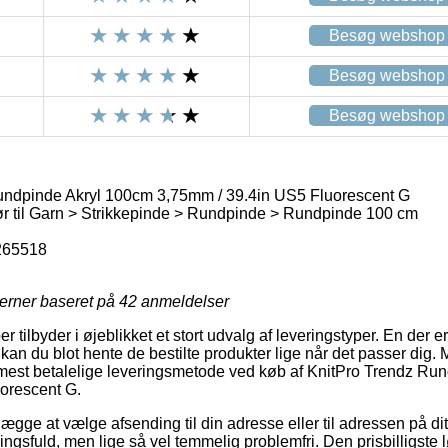
Besøg webshop
Besøg webshop
Besøg webshop
undpinde Akryl 100cm 3,75mm / 39.4in US5 Fluorescent G
r til Garn > Strikkepinde > Rundpinde > Rundpinde 100 cm
265518
jerner baseret på
42
anmeldelser
r tilbyder i øjeblikket et stort udvalg af leveringstyper. En der e
kan du blot hente de bestilte produkter lige når det passer dig.
n mest betalelige leveringsmetode ved køb af KnitPro Trendz R
orescent G.
gge at vælge afsending til din adresse eller til adressen på di
ningsfuld, men lige så vel temmelig problemfri. Den prisbilligste l