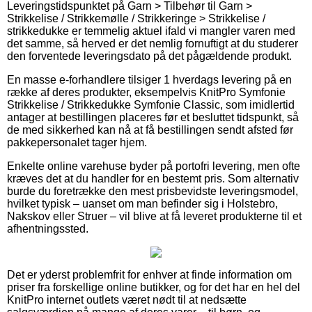
Leveringstidspunktet på Garn > Tilbehør til Garn >
Strikkelise / Strikkemølle / Strikkeringe > Strikkelise /
strikkedukke er temmelig aktuel ifald vi mangler varen med
det samme, så herved er det nemlig fornuftigt at du studerer
den forventede leveringsdato på det pågældende produkt.
En masse e-forhandlere tilsiger 1 hverdags levering på en
række af deres produkter, eksempelvis KnitPro Symfonie
Strikkelise / Strikkedukke Symfonie Classic, som imidlertid
antager at bestillingen placeres før et besluttet tidspunkt, så
de med sikkerhed kan nå at få bestillingen sendt afsted før
pakkepersonalet tager hjem.
Enkelte online varehuse byder på portofri levering, men ofte
kræves det at du handler for en bestemt pris. Som alternativ
burde du foretrække den mest prisbevidste leveringsmodel,
hvilket typisk – uanset om man befinder sig i Holstebro,
Nakskov eller Struer – vil blive at få leveret produkterne til et
afhentningssted.
Det er yderst problemfrit for enhver at finde information om
priser fra forskellige online butikker, og for det har en hel del
KnitPro internet outlets været nødt til at nedsætte