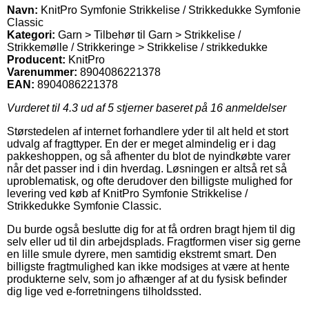
Navn:
KnitPro Symfonie Strikkelise / Strikkedukke Symfonie
Classic
Kategori:
Garn > Tilbehør til Garn > Strikkelise /
Strikkemølle / Strikkeringe > Strikkelise / strikkedukke
Producent:
KnitPro
Varenummer:
8904086221378
EAN:
8904086221378
Vurderet til
4.3
ud af 5 stjerner baseret på
16
anmeldelser
Størstedelen af internet forhandlere yder til alt held et stort
udvalg af fragttyper. En der er meget almindelig er i dag
pakkeshoppen, og så afhenter du blot de nyindkøbte varer
når det passer ind i din hverdag. Løsningen er altså ret så
uproblematisk, og ofte derudover den billigste mulighed for
levering ved køb af KnitPro Symfonie Strikkelise /
Strikkedukke Symfonie Classic.
Du burde også beslutte dig for at få ordren bragt hjem til dig
selv eller ud til din arbejdsplads. Fragtformen viser sig gerne
en lille smule dyrere, men samtidig ekstremt smart. Den
billigste fragtmulighed kan ikke modsiges at være at hente
produkterne selv, som jo afhænger af at du fysisk befinder
dig lige ved e-forretningens tilholdssted.