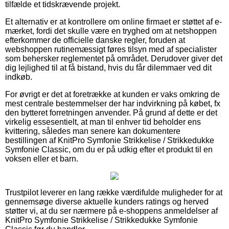
tilfælde et tidskrævende projekt.
Et alternativ er at kontrollere om online firmaet er støttet af e-
mærket, fordi det skulle være en tryghed om at netshoppen
efterkommer de officielle danske regler, foruden at
webshoppen rutinemæssigt føres tilsyn med af specialister
som behersker reglementet på området. Derudover giver det
dig lejlighed til at få bistand, hvis du får dilemmaer ved dit
indkøb.
For øvrigt er det at foretrække at kunden er vaks omkring de
mest centrale bestemmelser der har indvirkning på købet, fx
den bytteret forretningen anvender. På grund af dette er det
virkelig essesentielt, at man til enhver tid beholder ens
kvittering, således man senere kan dokumentere
bestillingen af KnitPro Symfonie Strikkelise / Strikkedukke
Symfonie Classic, om du er på udkig efter et produkt til en
voksen eller et barn.
Trustpilot leverer en lang række værdifulde muligheder for at
gennemsøge diverse aktuelle kunders ratings og herved
støtter vi, at du ser nærmere på e-shoppens anmeldelser af
KnitPro Symfonie Strikkelise / Strikkedukke Symfonie