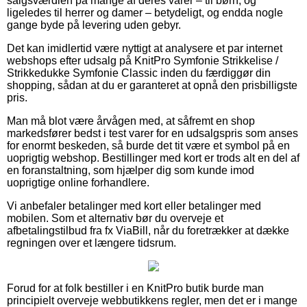
salgsværdien på mange af deres varer – til børn, og
ligeledes til herrer og damer – betydeligt, og endda nogle
gange byde på levering uden gebyr.
Det kan imidlertid være nyttigt at analysere et par internet
webshops efter udsalg på KnitPro Symfonie Strikkelise /
Strikkedukke Symfonie Classic inden du færdiggør din
shopping, sådan at du er garanteret at opnå den prisbilligste
pris.
Man må blot være årvågen med, at såfremt en shop
markedsfører bedst i test varer for en udsalgspris som anses
for enormt beskeden, så burde det tit være et symbol på en
uoprigtig webshop. Bestillinger med kort er trods alt en del af
en foranstaltning, som hjælper dig som kunde imod
uoprigtige online forhandlere.
Vi anbefaler betalinger med kort eller betalinger med
mobilen. Som et alternativ bør du overveje et
afbetalingstilbud fra fx ViaBill, når du foretrækker at dække
regningen over et længere tidsrum.
Forud for at folk bestiller i en KnitPro butik burde man
principielt overveje webbutikkens regler, men det er i mange