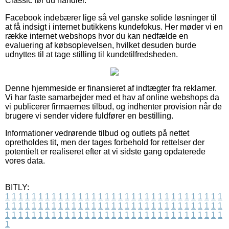
Classic før du handler.
Facebook indebærer lige så vel ganske solide løsninger til
at få indsigt i internet butikkens kundefokus. Her møder vi en
række internet webshops hvor du kan nedfælde en
evaluering af købsoplevelsen, hvilket desuden burde
udnyttes til at tage stilling til kundetilfredsheden.
Denne hjemmeside er finansieret af indtægter fra reklamer.
Vi har faste samarbejder med et hav af online webshops da
vi publicerer firmaernes tilbud, og indhenter provision når de
brugere vi sender videre fuldfører en bestilling.
Informationer vedrørende tilbud og outlets på nettet
opretholdes tit, men der tages forbehold for rettelser der
potentielt er realiseret efter at vi sidste gang opdaterede
vores data.
BITLY:
1
1
1
1
1
1
1
1
1
1
1
1
1
1
1
1
1
1
1
1
1
1
1
1
1
1
1
1
1
1
1
1
1
1
1
1
1
1
1
1
1
1
1
1
1
1
1
1
1
1
1
1
1
1
1
1
1
1
1
1
1
1
1
1
1
1
1
1
1
1
1
1
1
1
1
1
1
1
1
1
1
1
1
1
1
1
1
1
1
1
1
1
1
1
1
1
1
1
1
1