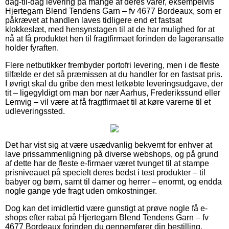
dag-til-dag levering på mange af deres varer, eksempelvis
Hjertegarn Blend Tendens Garn – fv 4677 Bordeaux, som er
påkrævet at handlen laves tidligere end et fastsat
klokkeslæt, med hensynstagen til at de har mulighed for at
nå at få produktet hen til fragtfirmaet forinden de lageransatte
holder fyraften.
Flere netbutikker frembyder portofri levering, men i de fleste
tilfælde er det så præmissen at du handler for en fastsat pris.
I øvrigt skal du gribe den mest letkøbte leveringsudgave, der
tit – ligegyldigt om man bor nær Aarhus, Frederikssund eller
Lemvig – vil være at få fragtfirmaet til at køre varerne til et
udleveringssted.
Det har vist sig at være usædvanlig bekvemt for enhver at
lave prissammenligning på diverse webshops, og på grund
af dette har de fleste e-firmaer været tvunget til at stampe
prisniveauet på specielt deres bedst i test produkter – til
babyer og børn, samt til damer og herrer – enormt, og endda
nogle gange yde fragt uden omkostninger.
Dog kan det imidlertid være gunstigt at prøve nogle få e-
shops efter rabat på Hjertegarn Blend Tendens Garn – fv
4677 Bordeaux forinden du gennemfører din bestilling,