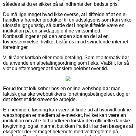
således at du er sikker på at indhente den bedste pris.
Du må lige meget hvad ikke overse, at i tilfælde af at en e-
handler afhænder produkter til en udsalgspris som kan virke
uforståeligt gunstig, så burde det i nogle tilfælde være en
indikation på en snydagtig online virksomhed.
Kortbestillinger er på den anden side en del af en
lovbestemmelse, hvilket bistår os imod svindlende internet
forretninger.
Vi tilråder kortkøb eller mobilbetaling. Som et alternativ bør
du anvende en afbetalingsordning som f.eks. ViaBill, for så
vidt du efterspørger at finansiere beløbet over tid.
Forud for at folk køber hos en online webshop bør man
faktisk granske webbutikkens forretningsbetingelser, dog er
det oftest et tidskrævende arbejde.
En nemmere løsning kan være at finde ud af hvorvidt online
webshoppen er medlem af e-mærket, hvilket kan være en
indikation om at e-forhandleren forstår den officielle danske
lovgivning, og at internet butikken fra tid til anden besøges af
eksperter der er meget bekendte med vedtægterne på