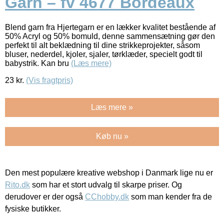
Garn – fv 4677 Bordeaux
Blend garn fra Hjertegarn er en lækker kvalitet bestående af
50% Acryl og 50% bomuld, denne sammensætning gør den
perfekt til alt beklædning til dine strikkeprojekter, såsom
bluser, nederdel, kjoler, sjaler, tørklæder, specielt godt til
babystrik. Kan bru
(Læs mere)
23
kr.
(Vis fragtpris)
Læs mere »
Køb nu »
Den mest populære kreative webshop i Danmark lige nu er
Rito.dk
som har et stort udvalg til skarpe priser. Og
derudover er der også
CChobby.dk
som man kender fra de
fysiske butikker.