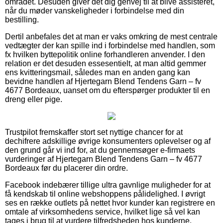
området. Desuden giver det dig genvej til at blive assisteret,
når du møder vanskeligheder i forbindelse med din
bestilling.
Dertil anbefales det at man er vaks omkring de mest centrale
vedtægter der kan spille ind i forbindelse med handlen, som
fx hvilken byttepolitik online forhandleren anvender. I den
relation er det desuden essesentielt, at man altid gemmer
ens kvitteringsmail, således man en anden gang kan
bevidne handlen af Hjertegarn Blend Tendens Garn – fv
4677 Bordeaux, uanset om du efterspørger produkter til en
dreng eller pige.
Trustpilot fremskaffer stort set nyttige chancer for at
dechifrere adskillige øvrige konsumenters oplevelser og af
den grund går vi ind for, at du gennemsøger e-firmaets
vurderinger af Hjertegarn Blend Tendens Garn – fv 4677
Bordeaux før du placerer din ordre.
Facebook indebærer tillige ultra gavnlige muligheder for at
få kendskab til online webshoppens pålidelighed. I øvrigt
ses en række outlets på nettet hvor kunder kan registrere en
omtale af virksomhedens service, hvilket lige så vel kan
tages i brug til at vurdere tilfredsheden hos kunderne.