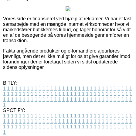
Vores side er finansieret ved hjælp af reklamer. Vi har et fast
samarbejde med en mængde internet virksomheder hvor vi
markedsfører butikkernes tilbud, og tager honorar for så vidt
en af de besøgende på vores hjemmeside gennemfører en
transaktion.
Fakta angående produkter og e-forhandlere ajourføres
jævnligt, men det er ikke muligt for os at give garantier imod
forandringer der er foretaget siden vi sidst opdaterede
sidens oplysninger.
BITLY:
1
1
1
1
1
1
1
1
1
1
1
1
1
1
1
1
1
1
1
1
1
1
1
1
1
1
1
1
1
1
1
1
1
1
1
1
1
1
1
1
1
1
1
1
1
1
1
1
1
1
1
1
1
1
1
1
1
1
1
1
1
1
1
1
1
1
1
1
1
1
1
1
1
1
1
1
1
1
1
1
1
1
1
1
1
1
1
1
1
1
1
1
1
1
1
1
1
1
1
1
SPOTIFY:
1
1
1
1
1
1
1
1
1
1
1
1
1
1
1
1
1
1
1
1
1
1
1
1
1
1
1
1
1
1
1
1
1
1
1
1
1
1
1
1
1
1
1
1
1
1
1
1
1
1
1
1
1
1
1
1
1
1
1
1
1
1
1
1
1
1
1
1
1
1
1
1
1
1
1
1
1
1
1
1
1
1
1
1
1
1
1
1
1
1
1
1
1
1
1
1
1
1
1
1