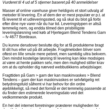
Vurderet til
4
ud af 5 stjerner baseret på
40
anmeldelser
Masser af online varehuse giver heldigvis et stort udvalg af
metoder til levering. En af dem der er mest populær er p.t. at
få leveret til et udleveringssted, og så skal du blot gå forbi
efter dine nye varer når du har tid. Leveringstypen er altså
temmelig nem, og endda tilmed den prisbilligste
leveringsløsning ved køb af Hjertegarn Blend Tendens Garn
– fv 4677 Bordeaux.
Du kunne derudover beslutte dig for at få produkterne bragt
til dit hus eller ud på dit arbejde. Fragtmetoden bliver som
oftest en lille smule mere pebret, men samtidig ultra bekvem.
Den mindst kostelige løsning til levering kan ikke modsiges
at være at hente pakken selv, men den mulighed stiller krav
om at du opholder dig nærved webbutikkens arbejdslager.
Fragttiden på Garn > garn der kan maskinvaskes > Blend
Tendens – garn der kan maskinvaskes er selvfølgelig ret
betydningsfuld såfremt vi har behov for din ordre
øjeblikkeligt, så med det formål er det temmelig passende at
du finder den estimerede leveringsdato ved det
vedkommende produkt.
En hel del internet forretninger præsterer muligheden for