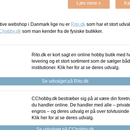
Læs mere »
Kø
ive webshop i Danmark lige nu er
Rito.dk
som har et stort udval
Chobby.dk
som man kender fra de fysiske butikker.
Rito.dk er kort sagt en online hobby butik med h
levering og et stort sortiment som de sælger både
institutioner. Klik her for at se deres udvalg.
Se udvalget på Rito.dk
CChobby.dk bestræber sig på at være din foretr
du handler online. De handler med alle – private,
engros – og deres udvalg er på over tolvtusinde 
Klik her for at se deres udvalg.
Se udvalget på CChobby.dk