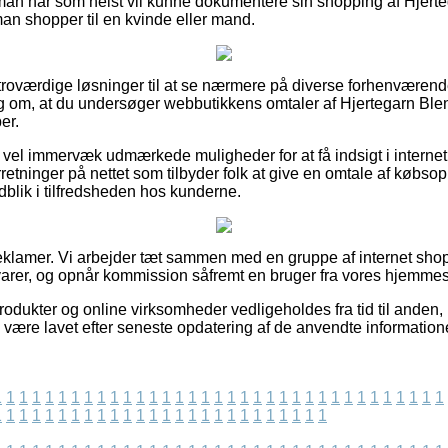
 man når som helst vil kunne dokumentere sin shopping af Hjer
an shopper til en kvinde eller mand.
tig troværdige løsninger til at se nærmere på diverse forhenvæ
slag om, at du undersøger webbutikkens omtaler af Hjertegarn Bl
er.
så vel immervæk udmærkede muligheder for at få indsigt i intern
orretninger på nettet som tilbyder folk at give en omtale af købs
indblik i tilfredsheden hos kunderne.
reklamer. Vi arbejder tæt sammen med en gruppe af internet shop
arer, og opnår kommission såfremt en bruger fra vores hjemmes
dukter og online virksomheder vedligeholdes fra tid til anden,
e være lavet efter seneste opdatering af de anvendte information
1
1
1
1
1
1
1
1
1
1
1
1
1
1
1
1
1
1
1
1
1
1
1
1
1
1
1
1
1
1
1
1
1
1
1
1
1
1
1
1
1
1
1
1
1
1
1
1
1
1
1
1
1
1
1
1
1
1
1
1
1