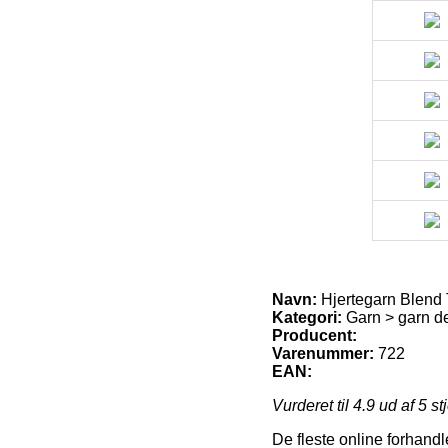
Navn:
Hjertegarn Blend 
Kategori:
Garn > garn d
Producent:
Varenummer:
722
EAN:
Vurderet til
4.9
ud af 5 st
De fleste online forhandl