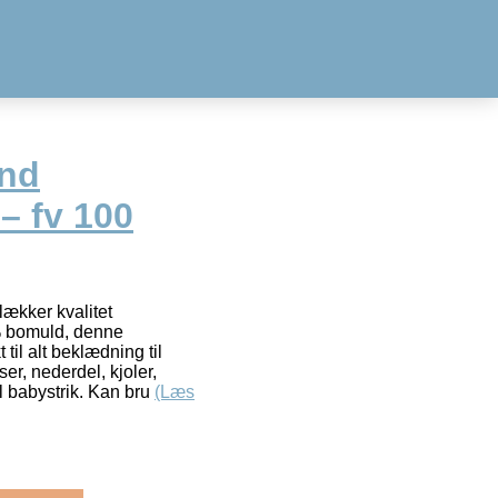
end
– fv 100
lækker kvalitet
% bomuld, denne
il alt beklædning til
er, nederdel, kjoler,
til babystrik. Kan bru
(Læs