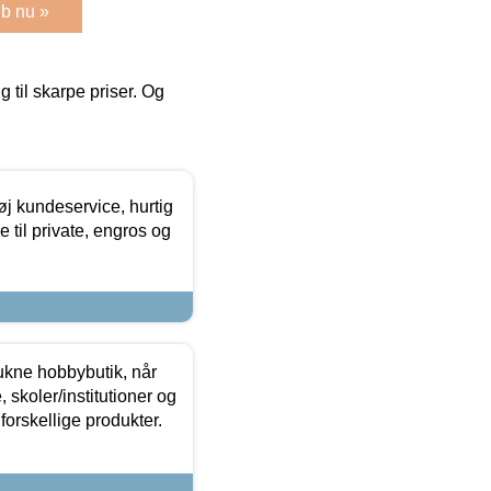
b nu »
g til skarpe priser. Og
øj kundeservice, hurtig
 til private, engros og
ukne hobbybutik, når
 skoler/institutioner og
forskellige produkter.