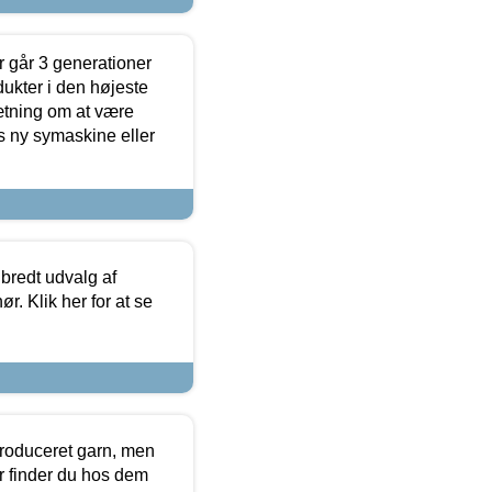
 går 3 generationer
dukter i den højeste
sætning om at være
s ny symaskine eller
 bredt udvalg af
r. Klik her for at se
produceret garn, men
or finder du hos dem