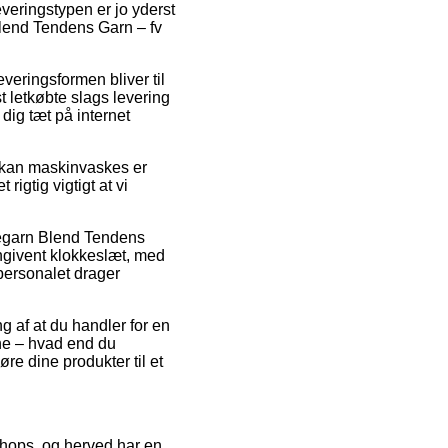
everingstypen er jo yderst
Blend Tendens Garn – fv
Leveringsformen bliver til
 letkøbte slags levering
dig tæt på internet
 kan maskinvaskes er
igtig vigtigt at vi
tegarn Blend Tendens
angivent klokkeslæt, med
epersonalet drager
g af at du handler for en
ne – hvad end du
re dine produkter til et
shops, og herved har en