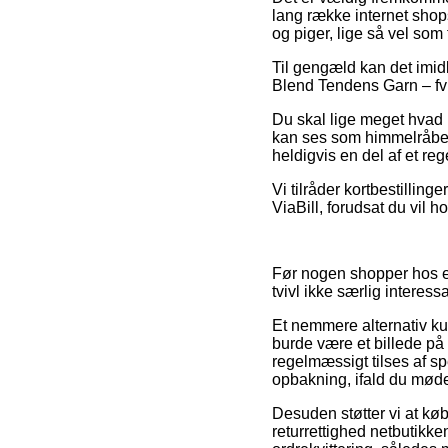
lang række internet shop
og piger, lige så vel so
Til gengæld kan det imidl
Blend Tendens Garn – fv 
Du skal lige meget hvad 
kan ses som himmelråbend
heldigvis en del af et r
Vi tilråder kortbestillin
ViaBill, forudsat du vil 
Før nogen shopper hos en
tvivl ikke særlig interessa
Et nemmere alternativ k
burde være et billede på 
regelmæssigt tilses af sp
opbakning, ifald du møde
Desuden støtter vi at køb
returrettighed netbutikke