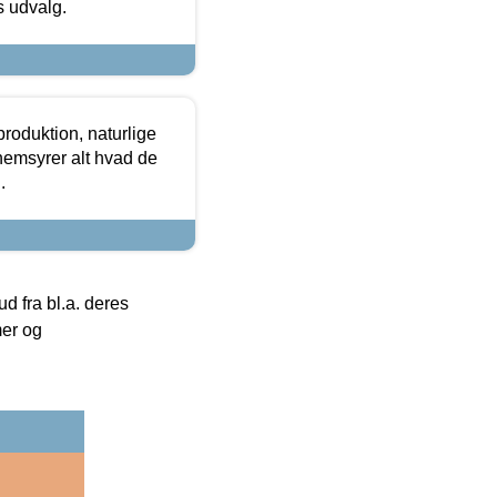
es udvalg.
roduktion, naturlige
nemsyrer alt hvad de
.
 fra bl.a. deres
mer og