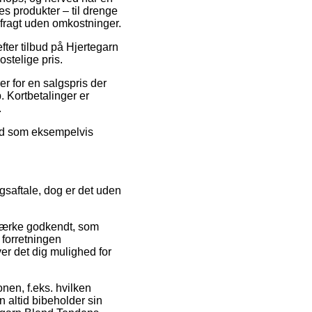
s produkter – til drenge
 fragt uden omkostninger.
efter tilbud på Hjertegarn
stelige pris.
r for en salgspris der
 Kortbetalinger er
.
lbud som eksempelvis
saftale, dog er det uden
-mærke godkendt, som
 forretningen
er det dig mulighed for
onen, f.eks. hvilken
n altid bibeholder sin