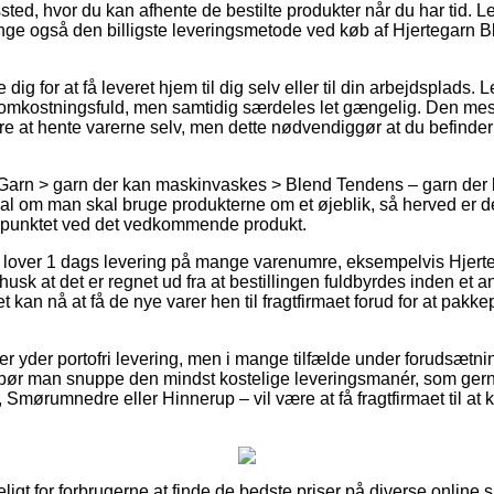
gssted, hvor du kan afhente de bestilte produkter når du har tid. L
nge også den billigste leveringsmetode ved køb af Hjertegarn 
 dig for at få leveret hjem til dig selv eller til din arbejdsplads. 
e omkostningsfuld, men samtidig særdeles let gængelig. Den mest
e at hente varerne selv, men dette nødvendiggør at du befinder 
 Garn > garn der kan maskinvaskes > Blend Tendens – garn der
ral om man skal bruge produkterne om et øjeblik, så herved er det r
spunktet ved det vedkommende produkt.
 lover 1 dags levering på mange varenumre, eksempelvis Hjer
usk at det er regnet ud fra at bestillingen fuldbyrdes inden et 
t kan nå at få de nye varer hen til fragtfirmaet forud for at pakk
 yder portofri levering, men i mange tilfælde under forudsætnin
bør man snuppe den mindst kostelige leveringsmanér, som ger
Smørumnedre eller Hinnerup – vil være at få fragtfirmaet til at kø
igt for forbrugerne at finde de bedste priser på diverse online 