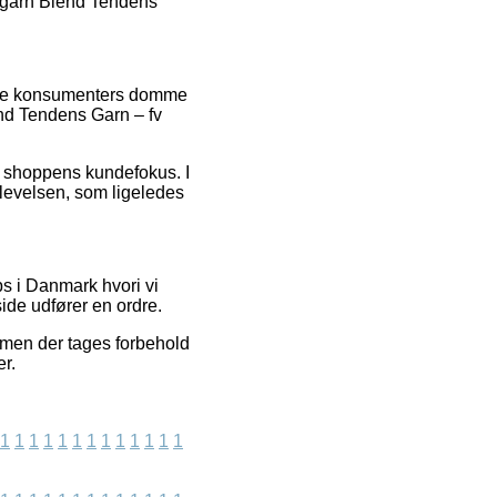
tegarn Blend Tendens
rende konsumenters domme
end Tendens Garn – fv
et shoppens kundefokus. I
oplevelsen, som ligeledes
s i Danmark hvori vi
ide udfører en ordre.
 men der tages forbehold
er.
1
1
1
1
1
1
1
1
1
1
1
1
1