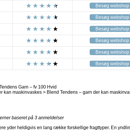
Besøg webshop
Besøg webshop
Besøg webshop
Besøg webshop
Besøg webshop
Besøg webshop
Tendens Garn – fv 100 Hvid
er kan maskinvaskes > Blend Tendens – garn der kan maskinv
jerner baseret på
3
anmeldelser
ere yder heldigvis en lang række forskellige fragttyper. En yndl