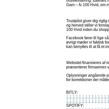
ordrekvittering, således
Garn – fv 100 Hvid, om m
Trustpilot giver dig rig
og herved stiller vi for
100 Hvid inden du shopp
Facebook fører til lige 
øvrigt møder vi faktisk f
kan benyttes til at få et 
Websitet finansieres af 
præsenterer firmaernes v
Oplysninger angående pro
for korrektioner der mått
BITLY:
1
1
1
1
1
1
1
1
1
1
1
1
1
1
1
1
1
1
1
1
1
1
1
1
1
1
SPOTIFY: