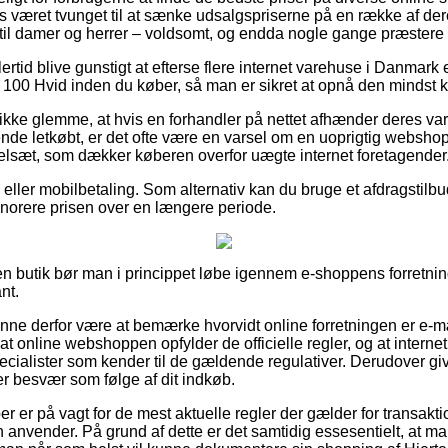
s været tvunget til at sænke udsalgspriserne på en række af dere
m til damer og herrer – voldsomt, og endda nogle gange præstere
ertid blive gunstigt at efterse flere internet varehuse i Danmark 
100 Hvid inden du køber, så man er sikret at opnå den mindst ko
ikke glemme, at hvis en forhandler på nettet afhænder deres vare
e letkøbt, er det ofte være en varsel om en uoprigtig webshop.
egelsæt, som dækker køberen overfor uægte internet foretagender
ger eller mobilbetaling. Som alternativ kan du bruge et afdragsti
honorere prisen over en længere periode.
 butik bør man i princippet løbe igennem e-shoppens forretning
nt.
unne derfor være at bemærke hvorvidt online forretningen er e
at online webshoppen opfylder de officielle regler, og at internet
ecialister som kender til de gældende regulativer. Derudover giv
r besvær som følge af dit indkøb.
er er på vagt for de mest aktuelle regler der gælder for transakti
n anvender. På grund af dette er det samtidig essesentielt, at ma