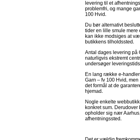
levering til et afhentnin
problemfri, og mange ga
100 Hvid.
Du bør alternativt beslutte
tider en lille smule mer
kan ikke modsiges at vær
butikkens tilholdssted.
Antal dages levering på
naturligvis ekstremt cent
undersøger leveringstid
En lang række e-handler
Garn – fv 100 Hvid, men h
det formål at de garantere
hjemad.
Nogle enkelte webbutikker
konkret sum. Derudover 
opholder sig nær Aarhus, 
afhentningssted.
Det er vældig fremkommel