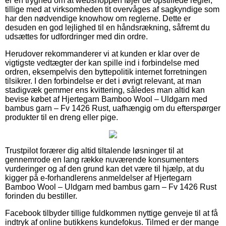
er en tryghed om at webshoppen føjer de opstillede regler,
tillige med at virksomheden tit overvåges af sagkyndige som
har den nødvendige knowhow om reglerne. Dette er
desuden en god lejlighed til en håndsrækning, såfremt du
udsættes for udfordringer med din ordre.
Herudover rekommanderer vi at kunden er klar over de
vigtigste vedtægter der kan spille ind i forbindelse med
ordren, eksempelvis den byttepolitik internet forretningen
tilsikrer. I den forbindelse er det i øvrigt relevant, at man
stadigvæk gemmer ens kvittering, således man altid kan
bevise købet af Hjertegarn Bamboo Wool – Uldgarn med
bambus garn – Fv 1426 Rust, uafhængig om du efterspørger
produkter til en dreng eller pige.
Trustpilot forærer dig altid tiltalende løsninger til at
gennemrode en lang række nuværende konsumenters
vurderinger og af den grund kan det være til hjælp, at du
kigger på e-forhandlerens anmeldelser af Hjertegarn
Bamboo Wool – Uldgarn med bambus garn – Fv 1426 Rust
forinden du bestiller.
Facebook tilbyder tillige fuldkommen nyttige genveje til at få
indtryk af online butikkens kundefokus. Tilmed er der mange