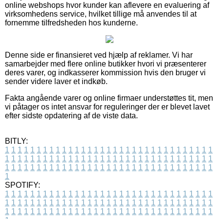
online webshops hvor kunder kan aflevere en evaluering af
virksomhedens service, hvilket tillige må anvendes til at
fornemme tilfredsheden hos kunderne.
Denne side er finansieret ved hjælp af reklamer. Vi har
samarbejder med flere online butikker hvori vi præsenterer
deres varer, og indkasserer kommission hvis den bruger vi
sender videre laver et indkøb.
Fakta angående varer og online firmaer understøttes tit, men
vi påtager os intet ansvar for reguleringer der er blevet lavet
efter sidste opdatering af de viste data.
BITLY:
1
1
1
1
1
1
1
1
1
1
1
1
1
1
1
1
1
1
1
1
1
1
1
1
1
1
1
1
1
1
1
1
1
1
1
1
1
1
1
1
1
1
1
1
1
1
1
1
1
1
1
1
1
1
1
1
1
1
1
1
1
1
1
1
1
1
1
1
1
1
1
1
1
1
1
1
1
1
1
1
1
1
1
1
1
1
1
1
1
1
1
1
1
1
1
1
1
1
1
1
SPOTIFY:
1
1
1
1
1
1
1
1
1
1
1
1
1
1
1
1
1
1
1
1
1
1
1
1
1
1
1
1
1
1
1
1
1
1
1
1
1
1
1
1
1
1
1
1
1
1
1
1
1
1
1
1
1
1
1
1
1
1
1
1
1
1
1
1
1
1
1
1
1
1
1
1
1
1
1
1
1
1
1
1
1
1
1
1
1
1
1
1
1
1
1
1
1
1
1
1
1
1
1