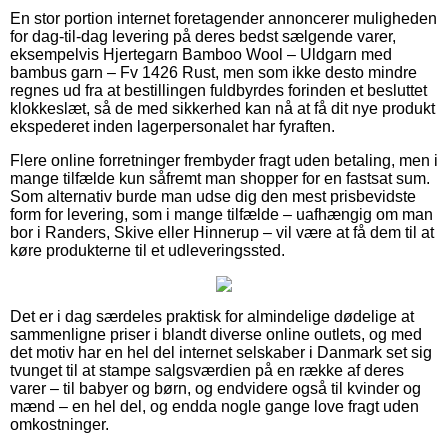
En stor portion internet foretagender annoncerer muligheden
for dag-til-dag levering på deres bedst sælgende varer,
eksempelvis Hjertegarn Bamboo Wool – Uldgarn med
bambus garn – Fv 1426 Rust, men som ikke desto mindre
regnes ud fra at bestillingen fuldbyrdes forinden et besluttet
klokkeslæt, så de med sikkerhed kan nå at få dit nye produkt
ekspederet inden lagerpersonalet har fyraften.
Flere online forretninger frembyder fragt uden betaling, men i
mange tilfælde kun såfremt man shopper for en fastsat sum.
Som alternativ burde man udse dig den mest prisbevidste
form for levering, som i mange tilfælde – uafhængig om man
bor i Randers, Skive eller Hinnerup – vil være at få dem til at
køre produkterne til et udleveringssted.
Det er i dag særdeles praktisk for almindelige dødelige at
sammenligne priser i blandt diverse online outlets, og med
det motiv har en hel del internet selskaber i Danmark set sig
tvunget til at stampe salgsværdien på en række af deres
varer – til babyer og børn, og endvidere også til kvinder og
mænd – en hel del, og endda nogle gange love fragt uden
omkostninger.