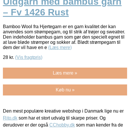
Uldgarn med bambus garn
– Fv 1426 Rust
Bamboo Wool fra Hjertegarn er en garn kvalitet der kan
anvendes som strømpegarn, og til strik af trøjer og sweatrer.
Den indeholder bambus garn som gør den specielt egnet til
at lave bløde strømper og sokker af. Blødt strømpegarn til
dem der vil have en e
(Læs mere)
28
kr.
(Vis fragtpris)
Læs mere »
Køb nu »
Den mest populære kreative webshop i Danmark lige nu er
Rito.dk
som har et stort udvalg til skarpe priser. Og
derudover er der også
CChobby.dk
som man kender fra de