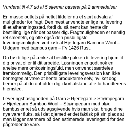
Vurderet til
4.7
ud af 5 stjerner baseret på
2
anmeldelser
En masse outlets på nettet tildeler nu et stort udvalg af
muligheder for fragt. Den mest anvendte er lige nu levering
til et afhentningssted, fordi du så nemt kan hente din
bestilling lige når det passer dig. Fragtmuligheden er nemlig
ret smertefri, og ofte også den prisbilligste
leveringsmulighed ved køb af Hjertegarn Bamboo Wool –
Uldgarn med bambus garn – Fv 1426 Rust.
Du bør tillige påtænke at bestille pakken til levering hjem til
dig privat eller til dit arbejde. Løsningen er godt nok en
anelse mere omkostningsfuld, men omvendt særdeles
fremkommelig. Den prisbilligste leveringsversion kan ikke
benægtes at være at hente produkterne selv, hvilket dog
beroer på at du opholder dig i kort afstand af e-forhandlerens
hjemsted.
Leveringshastigheden på Garn > Hjertegarn > Strømpegarn
> Hjertegarn Bamboo Wool – Strømpegarn med blød
bambus er ret så udslagsgivende hvis man skal bruge dine
nye varer fluks, så i det øjemed er det faktisk på sin plads at
man kigger nærmere på den estimerede leveringstid for den
pågældende vare.