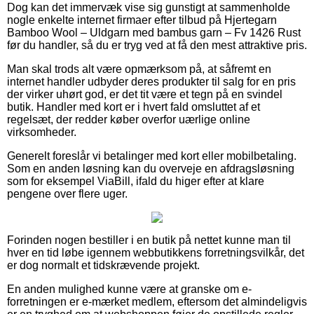
Dog kan det immervæk vise sig gunstigt at sammenholde
nogle enkelte internet firmaer efter tilbud på Hjertegarn
Bamboo Wool – Uldgarn med bambus garn – Fv 1426 Rust
før du handler, så du er tryg ved at få den mest attraktive pris.
Man skal trods alt være opmærksom på, at såfremt en
internet handler udbyder deres produkter til salg for en pris
der virker uhørt god, er det tit være et tegn på en svindel
butik. Handler med kort er i hvert fald omsluttet af et
regelsæt, der redder køber overfor uærlige online
virksomheder.
Generelt foreslår vi betalinger med kort eller mobilbetaling.
Som en anden løsning kan du overveje en afdragsløsning
som for eksempel ViaBill, ifald du higer efter at klare
pengene over flere uger.
Forinden nogen bestiller i en butik på nettet kunne man til
hver en tid løbe igennem webbutikkens forretningsvilkår, det
er dog normalt et tidskrævende projekt.
En anden mulighed kunne være at granske om e-
forretningen er e-mærket medlem, eftersom det almindeligvis