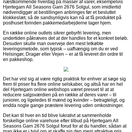
næstkommende hverdag på masser af varer, eksempelvis
Hjertegarn All Seasons Garn 2676 Solgul, som imidlertid
nødvendiggør at bestillingen anbringes før et besluttet
klokkeslæt, så de sandsynligvis kan nå at få produktet på
posthuset forinden pakkemedarbejderne tager hjem.
En række online outlets sikrer gebyrfri levering, men
undertiden påkræves det at der handles for et konkret beløb.
Desuden skulle man overveje den mest letkøbte
leveringsmetode, som typisk – uafhængig om du er ved
Helsingør, Dragør eller Vejen – er at få leveret din ordre til
en pakkeshop.
Det har vist sig at være rigtig praktisk for enhver at søge sig
frem til priser fra flere online selskaber, og altså har en hel
del Hjertegarn online webshops været presset til at at
reducere salgsværdien på en række af deres varer – til
juniorer, og ligeledes til mænd og kvinder – betragteligt, og
endda nogle gange præstere levering uden omkostninger.
Det kan til hver en tid blive lukrativt at sammenholde
forskellige online varehuse efter tilbud på Hjertegarn All
Seasons Garn 2676 Solgul forud for at du handler, sådan at
man ikke er i tvivl om at skaffe sig den mest attraktive pris.