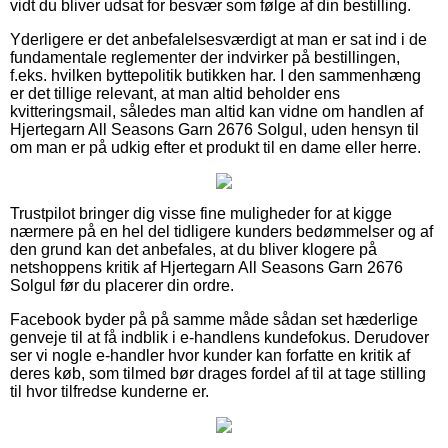
vidt du bliver udsat for besvær som følge af din bestilling.
Yderligere er det anbefalelsesværdigt at man er sat ind i de
fundamentale reglementer der indvirker på bestillingen,
f.eks. hvilken byttepolitik butikken har. I den sammenhæng
er det tillige relevant, at man altid beholder ens
kvitteringsmail, således man altid kan vidne om handlen af
Hjertegarn All Seasons Garn 2676 Solgul, uden hensyn til
om man er på udkig efter et produkt til en dame eller herre.
Trustpilot bringer dig visse fine muligheder for at kigge
nærmere på en hel del tidligere kunders bedømmelser og af
den grund kan det anbefales, at du bliver klogere på
netshoppens kritik af Hjertegarn All Seasons Garn 2676
Solgul før du placerer din ordre.
Facebook byder på på samme måde sådan set hæderlige
genveje til at få indblik i e-handlens kundefokus. Derudover
ser vi nogle e-handler hvor kunder kan forfatte en kritik af
deres køb, som tilmed bør drages fordel af til at tage stilling
til hvor tilfredse kunderne er.