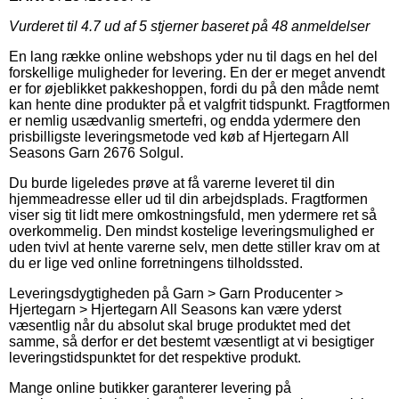
Vurderet til
4.7
ud af 5 stjerner baseret på
48
anmeldelser
En lang række online webshops yder nu til dags en hel del
forskellige muligheder for levering. En der er meget anvendt
er for øjeblikket pakkeshoppen, fordi du på den måde nemt
kan hente dine produkter på et valgfrit tidspunkt. Fragtformen
er nemlig usædvanlig smertefri, og endda ydermere den
prisbilligste leveringsmetode ved køb af Hjertegarn All
Seasons Garn 2676 Solgul.
Du burde ligeledes prøve at få varerne leveret til din
hjemmeadresse eller ud til din arbejdsplads. Fragtformen
viser sig tit lidt mere omkostningsfuld, men ydermere ret så
overkommelig. Den mindst kostelige leveringsmulighed er
uden tvivl at hente varerne selv, men dette stiller krav om at
du er lige ved online forretningens tilholdssted.
Leveringsdygtigheden på Garn > Garn Producenter >
Hjertegarn > Hjertegarn All Seasons kan være yderst
væsentlig når du absolut skal bruge produktet med det
samme, så derfor er det bestemt væsentligt at vi besigtiger
leveringstidspunktet for det respektive produkt.
Mange online butikker garanterer levering på