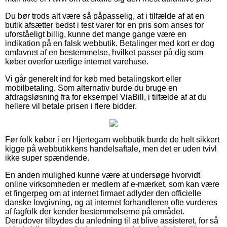
Du bør trods alt være så påpasselig, at i tilfælde af at en
butik afsætter bedst i test varer for en pris som anses for
uforståeligt billig, kunne det mange gange være en
indikation på en falsk webbutik. Betalinger med kort er dog
omfavnet af en bestemmelse, hvilket passer på dig som
køber overfor uærlige internet varehuse.
Vi går generelt ind for køb med betalingskort eller
mobilbetaling. Som alternativ burde du bruge en
afdragsløsning fra for eksempel ViaBill, i tilfælde af at du
hellere vil betale prisen i flere bidder.
Før folk køber i en Hjertegarn webbutik burde de helt sikkert
kigge på webbutikkens handelsaftale, men det er uden tvivl
ikke super spændende.
En anden mulighed kunne være at undersøge hvorvidt
online virksomheden er medlem af e-mærket, som kan være
et fingerpeg om at internet firmaet adlyder den officielle
danske lovgivning, og at internet forhandleren ofte vurderes
af fagfolk der kender bestemmelserne på området.
Derudover tilbydes du anledning til at blive assisteret, for så