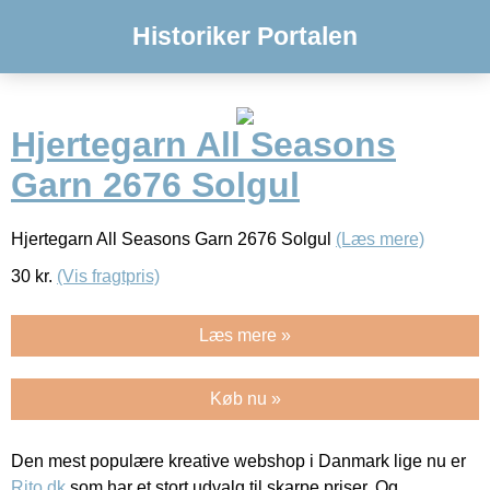
Historiker Portalen
Hjertegarn All Seasons
Garn 2676 Solgul
Hjertegarn All Seasons Garn 2676 Solgul
(Læs mere)
30
kr.
(Vis fragtpris)
Læs mere »
Køb nu »
Den mest populære kreative webshop i Danmark lige nu er
Rito.dk
som har et stort udvalg til skarpe priser. Og