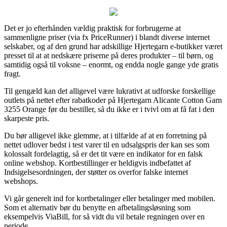
Det er jo efterhånden vældig praktisk for forbrugerne at
sammenligne priser (via fx PriceRunner) i blandt diverse internet
selskaber, og af den grund har adskillige Hjertegarn e-butikker været
presset til at at nedskære priserne på deres produkter – til børn, og
samtidig også til voksne – enormt, og endda nogle gange yde gratis
fragt.
Til gengæld kan det alligevel være lukrativt at udforske forskellige
outlets på nettet efter rabatkoder på Hjertegarn Alicante Cotton Garn
3255 Orange før du bestiller, så du ikke er i tvivl om at få fat i den
skarpeste pris.
Du bør alligevel ikke glemme, at i tilfælde af at en forretning på
nettet udlover bedst i test varer til en udsalgspris der kan ses som
kolossalt fordelagtig, så er det tit være en indikator for en falsk
online webshop. Kortbestillinger er heldigvis indbefattet af
Indsigelsesordningen, der støtter os overfor falske internet
webshops.
Vi går generelt ind for kortbetalinger eller betalinger med mobilen.
Som et alternativ bør du benytte en afbetalingsløsning som
eksempelvis ViaBill, for så vidt du vil betale regningen over en
periode.