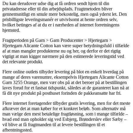
Du kan derudover udse dig at få ordren sendt hjem til din
privatadresse eller til din arbejdsplads. Fragtmetoden bliver
gennemsnitligt en smule mere bekostelig, men også yderst let. Den
prisbilligste leveringsmanér er utvivlsomt at hente ordren selv,
hvilket betinges af at du er i nærheden af internet forretningens
hjemsted.
Fragtperioden på Garn > Garn Producenter > Hjertegarn >
Hjertegarn Alicante Cotton kan være super betydningsfuld i tilfælde
af at man mangler produkterne nu og her, og derfor er det rigtig
vigtigt at man kigger nærmere på den estimerede leveringstid ved
det relevante produkt.
Flere online outlets tilbyder levering på blot en enkelt hverdag på
mange af deres varenumre, eksempelvis Hjertegarn Alicante Cotton
Garn 3255 Orange, men vær obs på at det beroer på at bestillingen
laves forud for et fastsat tidspunkt, således at de garanteret kan nå at
få dit nye produkt på posthuset forinden de pakkeansatte har fri.
Flere internet foretagender tilbyder gratis levering, men for det meste
afkræver det at man køber for et konkret beløb. Som alternativ må
man vælge den mest betalelige fragtløsning, som i mange tilfælde –
hvad end man opholder sig ved Esbjerg, Brønderslev eller Sæby –
vil blive at få fragtmanden til at levere bestillingen til et
afhentningssted.