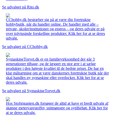
Se udvalget på Rito.dk
CChobby.dk bestræber sig på at være din foretrukne
hobbybutik, når du handler online. De handler med alle –
private, skoler/institutioner og engros – og deres udvalg er på
over tolvtusinde forskellige produkter. Klik her for at se deres
udvalg.
Se udvalget på CChobby.dk
SymaskineTorvet.dk er en familievirksomhed der går 3
generationer tilbage, og de lægger en stor ære i at sælge
produkter i den højeste kvalitet til de bedste priser. De har en
klar målsætning om at være danskernes foretrukne butik når der
skal handles ny symaskine eller overlocker. Klik her for at se
deres udvalg.
Se udvalget på SymaskineTorvet.dk
Hos Stofgiganten.dk forsøger de altid at have et bredt udvalg af
skønne metervarestoffer, snitmønstre og sytilbehør. Klik her for
at se deres udvalg.