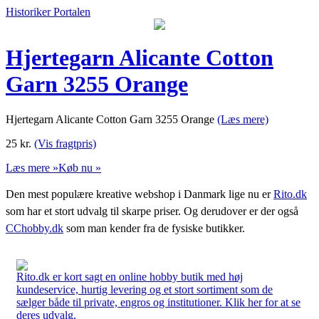
Historiker Portalen
Hjertegarn Alicante Cotton
Garn 3255 Orange
Hjertegarn Alicante Cotton Garn 3255 Orange
(Læs mere)
25
kr.
(Vis fragtpris)
Læs mere »
Køb nu »
Den mest populære kreative webshop i Danmark lige nu er
Rito.dk
som har et stort udvalg til skarpe priser. Og derudover er der også
CChobby.dk
som man kender fra de fysiske butikker.
Rito.dk er kort sagt en online hobby butik med høj
kundeservice, hurtig levering og et stort sortiment som de
sælger både til private, engros og institutioner. Klik her for at se
deres udvalg.