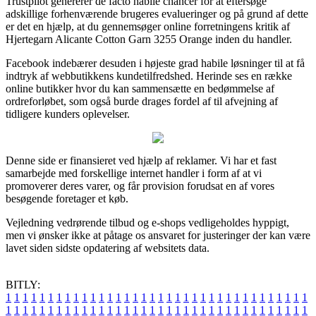
Trustpilot genererer de facto habile chancer for at eftersøge
adskillige forhenværende brugeres evalueringer og på grund af dette
er det en hjælp, at du gennemsøger online forretningens kritik af
Hjertegarn Alicante Cotton Garn 3255 Orange inden du handler.
Facebook indebærer desuden i højeste grad habile løsninger til at få
indtryk af webbutikkens kundetilfredshed. Herinde ses en række
online butikker hvor du kan sammensætte en bedømmelse af
ordreforløbet, som også burde drages fordel af til afvejning af
tidligere kunders oplevelser.
Denne side er finansieret ved hjælp af reklamer. Vi har et fast
samarbejde med forskellige internet handler i form af at vi
promoverer deres varer, og får provision forudsat en af vores
besøgende foretager et køb.
Vejledning vedrørende tilbud og e-shops vedligeholdes hyppigt,
men vi ønsker ikke at påtage os ansvaret for justeringer der kan være
lavet siden sidste opdatering af websitets data.
BITLY:
1
1
1
1
1
1
1
1
1
1
1
1
1
1
1
1
1
1
1
1
1
1
1
1
1
1
1
1
1
1
1
1
1
1
1
1
1
1
1
1
1
1
1
1
1
1
1
1
1
1
1
1
1
1
1
1
1
1
1
1
1
1
1
1
1
1
1
1
1
1
1
1