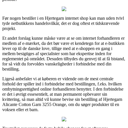
Før nogen bestiller i en Hjertegarn internet shop kan man uden tvivl
tyde netbutikkens handelsvilkår, det er dog oftest et tidskrævende
projekt.
Et andet forslag kunne måske være at se om internet forhandleren er
medlem af e-mærket, da det bør være et kendetegn for at e-butikken
lever op til de danske love, tillige med at e-shoppen en gang i
mellem besigtiges af specialister som har ekspertise inden for
reglementet på området. Desuden tilbydes du genvej til at få bistand,
for så vidt du forvoldes vanskeligheder i forbindelse med din
bestilling.
Ligeså anbefaler vi at køberen er vidende om de mest centrale
forhold der spiller ind i forbindelse med bestillingen, f.eks. hvilken
ombytningsrettighed online forhandleren benytter. I den forbindelse
er det i øvrigt essesentielt, at man permanent opbevarer sin
kvittering, så man altid vil kunne bevise sin bestilling af Hjertegarn
Alicante Cotton Garn 3255 Orange, om du søger produkter til en
voksen eller et barn.