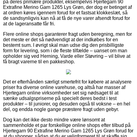
på deres primære produkter, eksempelvis Hjertegarn 90
Extrafine Merino Garn 1265 Lys Grøn, der dog er betinget af
at ordren køres igennem forud for et fastsat klokkeslæt, så
de sandsynligvis kan nå at få de nye varer afsendt forud for
at de lageransatte får fri.
Flere online shops garanterer fragt uden beregning, men for
det meste er det så nødvendigt at der indkøbes for en
bestemt sum. I øvrigt skal man udse dig den prisbilligste
form for levering, som i de fleste tilfælde – uanset om man
opholder sig ved Herning, Varde eller Støvring – vil blive at
få bragt varerne til en pakkeshop.
Det er efterhånden særligt smertefrit for købere at analysere
priser fra diverse online varehuse, og altså har masser af
Hjertegarn online virksomheder set sig nødsaget til at
sænke udsalgspriserne på specielt deres bedst i test
produkter – til juniorer, og desuden også til voksne – en hel
del, og endda nogle gange præstere fragt uden gebyr.
Dog kan det ikke desto mindre være lønsomt at
sammenholde et par forskellige online shops efter tilbud på
Hjertegarn 90 Extrafine Merino Garn 1265 Lys Grøn forud for
at du shopper, sådan at du er velinformeret til at skaffe sig