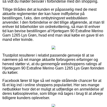
så vidt du møder besvær i forbindelse med din shopping.
Tillige tilrådes det at kunden er påpasselig med de mest
aktuelle reglementer der kan have indflydelse på
bestillingen, f.eks. den ombytningsret webbutikken
anvender. I den forbindelse er det tillige afgørende, at man til
enhver tid bibeholder sin ordrekvittering, så man til enhver
tid kan bevise bestillingen af Hjertegarn 90 Extrafine Merino
Garn 1265 Lys Grøn, hvad end man skal købe en gave til en
mand eller kvinde.
Trustpilot resulterer i relativt passende genveje til at se
nærmere på ret mange aktuelle forbrugeres erfaringer og
herved støtter vi, at du gennemgår webshoppens ratings af
Hjertegarn 90 Extrafine Merino Garn 1265 Lys Grøn forinden
du køber.
Facebook fører til lige så vel nogle strålende chancer for at
få et kig ind i online shoppens popularitet. Her ses mange
netbutikker hvor det er muligt at udfærdige en anmeldelse af
deres købsoplevelse, som tillige må tages i brug til at afveje
tidligere kunders oplevelser.