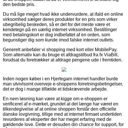
den bedste pris.
Du må lige meget hvad ikke undervurdere, at ifald en online
virksomhed sælger deres produkter for en pris som virker
ubegribelig beskeden, så er det for det meste være et
kendetegn på en uærlig internet virksomhed. Bestillinger
med betalingskort er dog indbefattet af en orden, som
begunstiger dig som kunde imod falske internet outlets.
Generelt anbefaler vi shopping med kort eller MobilePay.
Som alternativ kan du bruge et afdragstilbud fra fx ViaBill,
forudsat du foretrækker at afdrage pengene ude i fremtiden.
Inden nogen køber i en Hjertegarn internet handler burde
man utvivlsomt overveje e-shoppens forretningsbetingelser,
det er dog i mange tilfælde et tidskrævende arbejde.
En nem løsning kan være at kigge om e-shoppen er
verificeret af e-mærket, grundet at det længe har været en
tilkendegivelse af at online shoppen forstår den officielle
danske lovgivning, tillige med at internet firmaet undertiden
revurderes af eksperter der har meget erfaring med de
gældende love. Dette er desuden din chance for support, for