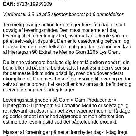
EAN:
5713419939209
Vurderet til
3.9
ud af 5 stjerner baseret på
6
anmeldelser
Temmelig mange online forretninger foreslår i dag et stort
udvalg af leveringsmåder. Den mest moderne er i dag
levering til et afhentningssted, hvor du kan afhente varerne
på et selvvalgt tidspunkt. Den er jo usædvanlig bekvem, og
tit desuden den mest letkøbte mulighed for levering ved køb
af Hjertegarn 90 Extrafine Merino Garn 1265 Lys Grøn.
Du kunne ydermere beslutte dig for at få ordren sendt til din
bolig eller ud på din arbejdsplads. Fragtløsningen viser sig
for det meste lidt mindre prisbillig, men derudover yderst
ukompliceret. Den mest betalelige løsning til levering er dog
selv at hente ordren, hvilket stiller krav om at du befinder dig
nærved e-shoppens arbejdslager.
Leveringshastigheden på Garn > Garn Producenter >
Hjertegarn > Hjertegarn 90 Extrafine Merino er selvfølgelig
ret relevant forudsat man behøver varerne inden for få dage,
og derfor er det i sandhed afgørende at man efterser den
estimerede leveringstid ved det pågældende produkt.
Masser af forretninger på nettet frembyder dag-til-dag fragt