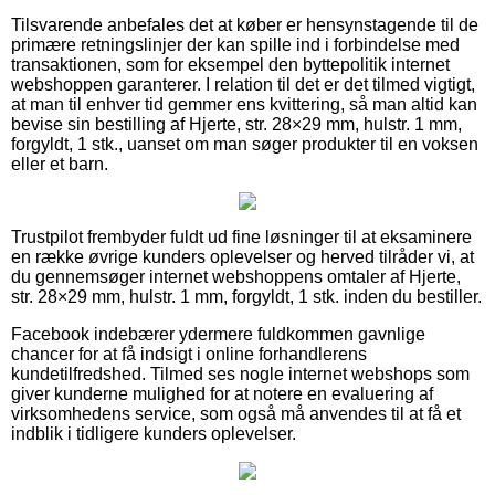
Tilsvarende anbefales det at køber er hensynstagende til de
primære retningslinjer der kan spille ind i forbindelse med
transaktionen, som for eksempel den byttepolitik internet
webshoppen garanterer. I relation til det er det tilmed vigtigt,
at man til enhver tid gemmer ens kvittering, så man altid kan
bevise sin bestilling af Hjerte, str. 28×29 mm, hulstr. 1 mm,
forgyldt, 1 stk., uanset om man søger produkter til en voksen
eller et barn.
Trustpilot frembyder fuldt ud fine løsninger til at eksaminere
en række øvrige kunders oplevelser og herved tilråder vi, at
du gennemsøger internet webshoppens omtaler af Hjerte,
str. 28×29 mm, hulstr. 1 mm, forgyldt, 1 stk. inden du bestiller.
Facebook indebærer ydermere fuldkommen gavnlige
chancer for at få indsigt i online forhandlerens
kundetilfredshed. Tilmed ses nogle internet webshops som
giver kunderne mulighed for at notere en evaluering af
virksomhedens service, som også må anvendes til at få et
indblik i tidligere kunders oplevelser.