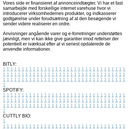
Vores side er finansieret af annonceindtægter. Vi har et fast
samarbejde med forskellige internet varehuse hvor vi
introducerer virksomhedernes produkter, og indkasserer
godtgørelse under forudsætning af at den besøgende vi
sender videre realiserer en ordre.
Anvisninger angående varer og e-forretninger understøttes
jævnligt, men vi kan ikke give garantier imod rettelser der
potentielt er iværksat efter at vi senest opdaterede de
anvendte informationer.
BITLY:
1
1
1
1
1
1
1
1
1
1
1
1
1
1
1
1
1
1
1
1
1
1
1
1
1
1
1
1
1
1
1
1
1
1
1
1
1
1
1
1
1
1
1
1
1
1
1
1
1
1
1
1
1
1
1
1
1
1
1
1
1
1
1
1
1
1
1
1
1
1
1
1
1
1
1
1
1
1
1
1
1
1
1
1
1
1
1
1
1
1
1
1
1
1
1
1
1
1
1
1
SPOTIFY:
1
1
1
1
1
1
1
1
1
1
1
1
1
1
1
1
1
1
1
1
1
1
1
1
1
1
1
1
1
1
1
1
1
1
1
1
1
1
1
1
1
1
1
1
1
1
1
1
1
1
1
1
1
1
1
1
1
1
1
1
1
1
1
1
1
1
1
1
1
1
1
1
1
1
1
1
1
1
1
1
1
1
1
1
1
1
1
1
1
1
1
1
1
1
1
1
1
1
1
1
CUTTLY BIO:
1
1
1
1
1
1
1
1
1
1
1
1
1
1
1
1
1
1
1
1
1
1
1
1
1
1
1
1
1
1
1
1
1
1