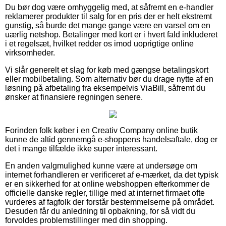
Du bør dog være omhyggelig med, at såfremt en e-handler
reklamerer produkter til salg for en pris der er helt ekstremt
gunstig, så burde det mange gange være en varsel om en
uærlig netshop. Betalinger med kort er i hvert fald inkluderet
i et regelsæt, hvilket redder os imod uoprigtige online
virksomheder.
Vi slår generelt et slag for køb med gængse betalingskort
eller mobilbetaling. Som alternativ bør du drage nytte af en
løsning på afbetaling fra eksempelvis ViaBill, såfremt du
ønsker at finansiere regningen senere.
Forinden folk køber i en Creativ Company online butik
kunne de altid gennemgå e-shoppens handelsaftale, dog er
det i mange tilfælde ikke super interessant.
En anden valgmulighed kunne være at undersøge om
internet forhandleren er verificeret af e-mærket, da det typisk
er en sikkerhed for at online webshoppen efterkommer de
officielle danske regler, tillige med at internet firmaet ofte
vurderes af fagfolk der forstår bestemmelserne på området.
Desuden får du anledning til opbakning, for så vidt du
forvoldes problemstillinger med din shopping.