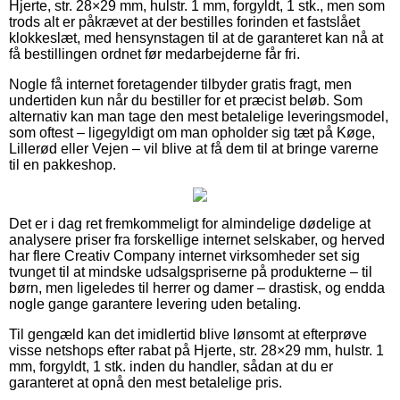
Hjerte, str. 28×29 mm, hulstr. 1 mm, forgyldt, 1 stk., men som
trods alt er påkrævet at der bestilles forinden et fastslået
klokkeslæt, med hensynstagen til at de garanteret kan nå at
få bestillingen ordnet før medarbejderne får fri.
Nogle få internet foretagender tilbyder gratis fragt, men
undertiden kun når du bestiller for et præcist beløb. Som
alternativ kan man tage den mest betalelige leveringsmodel,
som oftest – ligegyldigt om man opholder sig tæt på Køge,
Lillerød eller Vejen – vil blive at få dem til at bringe varerne
til en pakkeshop.
Det er i dag ret fremkommeligt for almindelige dødelige at
analysere priser fra forskellige internet selskaber, og herved
har flere Creativ Company internet virksomheder set sig
tvunget til at mindske udsalgspriserne på produkterne – til
børn, men ligeledes til herrer og damer – drastisk, og endda
nogle gange garantere levering uden betaling.
Til gengæld kan det imidlertid blive lønsomt at efterprøve
visse netshops efter rabat på Hjerte, str. 28×29 mm, hulstr. 1
mm, forgyldt, 1 stk. inden du handler, sådan at du er
garanteret at opnå den mest betalelige pris.