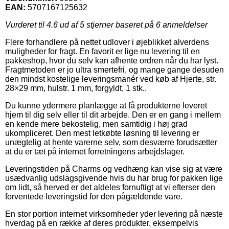
EAN:
5707167125632
Vurderet til
4.6
ud af 5 stjerner baseret på
6
anmeldelser
Flere forhandlere på nettet udlover i øjeblikket alverdens
muligheder for fragt. En favorit er lige nu levering til en
pakkeshop, hvor du selv kan afhente ordren når du har lyst.
Fragtmetoden er jo ultra smertefri, og mange gange desuden
den mindst kostelige leveringsmanér ved køb af Hjerte, str.
28×29 mm, hulstr. 1 mm, forgyldt, 1 stk..
Du kunne ydermere planlægge at få produkterne leveret
hjem til dig selv eller til dit arbejde. Den er en gang i mellem
en kende mere bekostelig, men samtidig i høj grad
ukompliceret. Den mest letkøbte løsning til levering er
unægtelig at hente varerne selv, som desværre forudsætter
at du er tæt på internet forretningens arbejdslager.
Leveringstiden på Charms og vedhæng kan vise sig at være
usædvanlig udslagsgivende hvis du har brug for pakken lige
om lidt, så herved er det aldeles fornuftigt at vi efterser den
forventede leveringstid for den pågældende vare.
En stor portion internet virksomheder yder levering på næste
hverdag på en række af deres produkter, eksempelvis