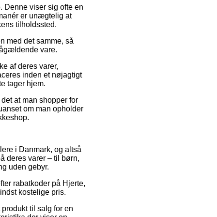
b. Denne viser sig ofte en
anér er unægtelig at
ens tilholdssted.
dren med det samme, så
 pågældende vare.
ke af deres varer,
aceres inden et nøjagtigt
te tager hjem.
 det at man shopper for
– uanset om man opholder
akkeshop.
dlere i Danmark, og altså
deres varer – til børn,
ing uden gebyr.
fter rabatkoder på Hjerte,
indst kostelige pris.
rodukt til salg for en