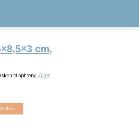
,5×8,5×3 cm,
 øsken til ophæng.
(Læs
b nu »