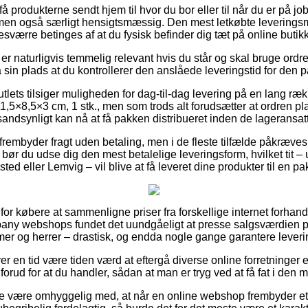
 produkterne sendt hjem til hvor du bor eller til når du er på jo
men også særligt hensigtsmæssig. Den mest letkøbte leveringsm
sværre betinges af at du fysisk befinder dig tæt på online butikk
 er naturligvis temmelig relevant hvis du står og skal bruge or
å sin plads at du kontrollerer den anslåede leveringstid for den
utlets tilsiger muligheden for dag-til-dag levering på en lang ræk
11,5×8,5×3 cm, 1 stk., men som trods alt forudsætter at ordren pl
 sandsynligt kan nå at få pakken distribueret inden de lageransat
frembyder fragt uden betaling, men i de fleste tilfælde påkræves
bør du udse dig den mest betalelige leveringsform, hvilket tit 
sted eller Lemvig – vil blive at få leveret dine produkter til en p
 for købere at sammenligne priser fra forskellige internet forhan
ny webshops fundet det uundgåeligt at presse salgsværdien på 
amer og herrer – drastisk, og endda nogle gange garantere lever
ver en tid være tiden værd at eftergå diverse online forretninger e
 forud for at du handler, sådan at man er tryg ved at få fat i den m
e være omhyggelig med, at når en online webshop frembyder et p