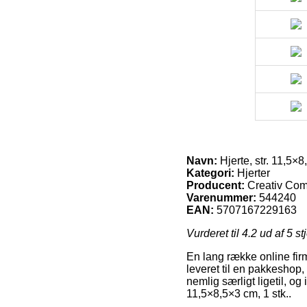
Navn:
Hjerte, str. 11,5×8
Kategori:
Hjerter
Producent:
Creativ Co
Varenummer:
544240
EAN:
5707167229163
Vurderet til
4.2
ud af 5 st
En lang række online firma
leveret til en pakkeshop,
nemlig særligt ligetil, og
11,5×8,5×3 cm, 1 stk..