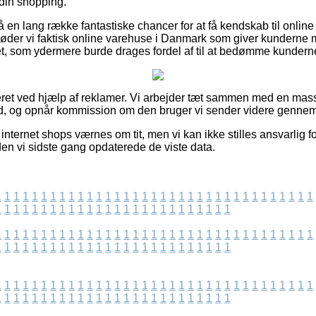
 din shopping.
en lang række fantastiske chancer for at få kendskab til online
øder vi faktisk online varehuse i Danmark som giver kunderne 
et, som ydermere burde drages fordel af til at bedømme kunderne
eret ved hjælp af reklamer. Vi arbejder tæt sammen med en mas
ud, og opnår kommission om den bruger vi sender videre gennemf
nternet shops værnes om tit, men vi kan ikke stilles ansvarlig fo
iden vi sidste gang opdaterede de viste data.
1
1
1
1
1
1
1
1
1
1
1
1
1
1
1
1
1
1
1
1
1
1
1
1
1
1
1
1
1
1
1
1
1
1
1
1
1
1
1
1
1
1
1
1
1
1
1
1
1
1
1
1
1
1
1
1
1
1
1
1
1
1
1
1
1
1
1
1
1
1
1
1
1
1
1
1
1
1
1
1
1
1
1
1
1
1
1
1
1
1
1
1
1
1
1
1
1
1
1
1
1
1
1
1
1
1
1
1
1
1
1
1
1
1
1
1
1
1
1
1
1
1
1
1
1
1
1
1
1
1
1
1
1
1
1
1
1
1
1
1
1
1
1
1
1
1
1
1
1
1
1
1
1
1
1
1
1
1
1
1
1
1
1
1
1
1
1
1
1
1
1
1
1
1
1
1
1
1
1
1
1
1
1