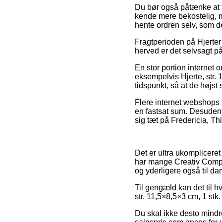
Du bør også påtænke at få
kende mere bekostelig, 
hente ordren selv, som de
Fragtperioden på Hjerter
herved er det selvsagt p
En stor portion internet o
eksempelvis Hjerte, str. 
tidspunkt, så at de højst
Flere internet webshops 
en fastsat sum. Desuden 
sig tæt på Fredericia, Thi
Det er ultra ukompliceret
har mange Creativ Compa
og yderligere også til d
Til gengæld kan det til h
str. 11,5×8,5×3 cm, 1 stk.
Du skal ikke desto mindr