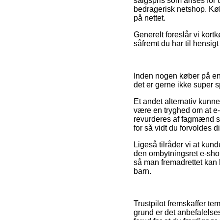
salgspris som anses for u
bedragerisk netshop. Kø
på nettet.
Generelt foreslår vi kortk
såfremt du har til hensigt
Inden nogen køber på en
det er gerne ikke super
Et andet alternativ kunn
være en tryghed om at e-f
revurderes af fagmænd so
for så vidt du forvoldes 
Ligeså tilråder vi at ku
den ombytningsret e-shop
så man fremadrettet kan b
barn.
Trustpilot fremskaffer te
grund er det anbefalelses