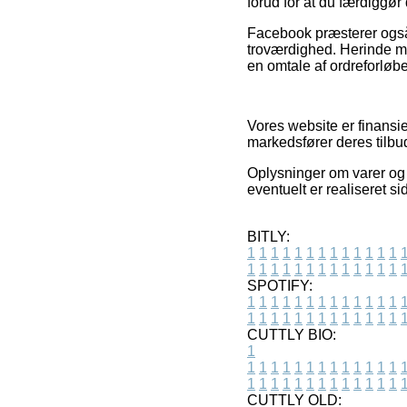
forud for at du færdiggør
Facebook præsterer også 
troværdighed. Herinde m
en omtale af ordreforløb
Vores website er finansi
markedsfører deres tilb
Oplysninger om varer og i
eventuelt er realiseret s
BITLY:
1
1
1
1
1
1
1
1
1
1
1
1
1
1
1
1
1
1
1
1
1
1
1
1
1
1
SPOTIFY:
1
1
1
1
1
1
1
1
1
1
1
1
1
1
1
1
1
1
1
1
1
1
1
1
1
1
CUTTLY BIO:
1
1
1
1
1
1
1
1
1
1
1
1
1
1
1
1
1
1
1
1
1
1
1
1
1
1
1
CUTTLY OLD: