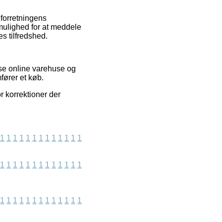
 forretningens
mulighed for at meddele
s tilfredshed.
se online varehuse og
ører et køb.
r korrektioner der
1
1
1
1
1
1
1
1
1
1
1
1
1
1
1
1
1
1
1
1
1
1
1
1
1
1
1
1
1
1
1
1
1
1
1
1
1
1
1