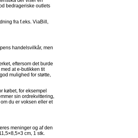
eristika der viser en
od bedrageriske outlets
ning fra f.eks. ViaBill,
ppens handelsvilkår, men
rket, eftersom det burde
 med at e-butikken tit
god mulighed for støtte,
or købet, for eksempel
mmer sin ordrekvittering,
 om du er voksen eller et
ugeres meninger og af den
 11,5×8,5×3 cm, 1 stk.