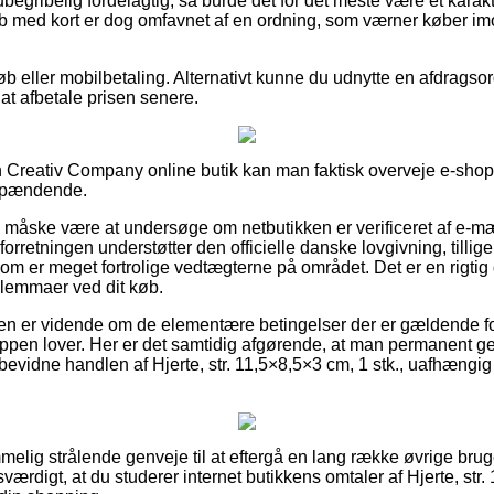
begribelig fordelagtig, så burde det for det meste være et karakt
b med kort er dog omfavnet af en ordning, som værner køber im
øb eller mobilbetaling. Alternativt kunne du udnytte en afdragsord
 at afbetale prisen senere.
 Creativ Company online butik kan man faktisk overveje e-sho
 spændende.
e måske være at undersøge om netbutikken er verificeret af e-mæ
orretningen understøtter den officielle danske lovgivning, tillige
m er meget fortrolige vedtægterne på området. Det er en rigtig 
dilemmaer ved dit køb.
nden er vidende om de elementære betingelser der er gældende f
pen lover. Her er det samtidig afgørende, at man permanent ge
evidne handlen af Hjerte, str. 11,5×8,5×3 cm, 1 stk., uafhængig
mmelig strålende genveje til at eftergå en lang række øvrige br
værdigt, at du studerer internet butikkens omtaler af Hjerte, str.