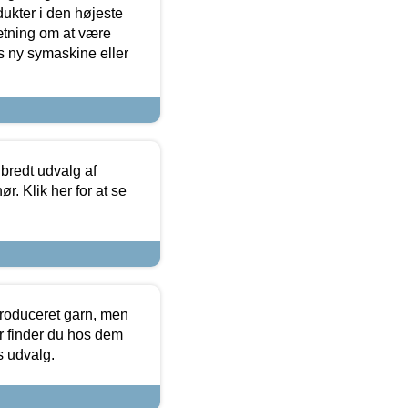
dukter i den højeste
sætning om at være
s ny symaskine eller
 bredt udvalg af
r. Klik her for at se
produceret garn, men
or finder du hos dem
es udvalg.