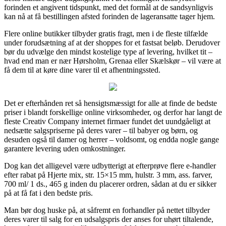
forinden et angivent tidspunkt, med det formål at de sandsynligvis
kan nå at få bestillingen afsted forinden de lageransatte tager hjem.
Flere online butikker tilbyder gratis fragt, men i de fleste tilfælde
under forudsætning af at der shoppes for et fastsat beløb. Derudover
bør du udvælge den mindst kostelige type af levering, hvilket tit –
hvad end man er nær Hørsholm, Grenaa eller Skælskør – vil være at
få dem til at køre dine varer til et afhentningssted.
Det er efterhånden ret så hensigtsmæssigt for alle at finde de bedste
priser i blandt forskellige online virksomheder, og derfor har langt de
fleste Creativ Company internet firmaer fundet det uundgåeligt at
nedsætte salgspriserne på deres varer – til babyer og børn, og
desuden også til damer og herrer – voldsomt, og endda nogle gange
garantere levering uden omkostninger.
Dog kan det alligevel være udbytterigt at efterprøve flere e-handler
efter rabat på Hjerte mix, str. 15×15 mm, hulstr. 3 mm, ass. farver,
700 ml/ 1 ds., 465 g inden du placerer ordren, sådan at du er sikker
på at få fat i den bedste pris.
Man bør dog huske på, at såfremt en forhandler på nettet tilbyder
deres varer til salg for en udsalgspris der anses for uhørt tiltalende,