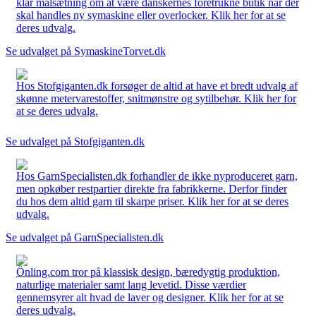
klar målsætning om at være danskernes foretrukne butik når der
skal handles ny symaskine eller overlocker. Klik her for at se
deres udvalg.
Se udvalget på SymaskineTorvet.dk
Hos Stofgiganten.dk forsøger de altid at have et bredt udvalg af
skønne metervarestoffer, snitmønstre og sytilbehør. Klik her for
at se deres udvalg.
Se udvalget på Stofgiganten.dk
Hos GarnSpecialisten.dk forhandler de ikke nyproduceret garn,
men opkøber restpartier direkte fra fabrikkerne. Derfor finder
du hos dem altid garn til skarpe priser. Klik her for at se deres
udvalg.
Se udvalget på GarnSpecialisten.dk
Önling.com tror på klassisk design, bæredygtig produktion,
naturlige materialer samt lang levetid. Disse værdier
gennemsyrer alt hvad de laver og designer. Klik her for at se
deres udvalg.