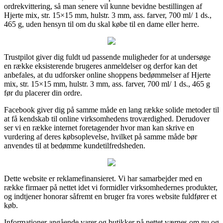
ordrekvittering, så man senere vil kunne bevidne bestillingen af
Hjerte mix, str. 15×15 mm, hulstr. 3 mm, ass. farver, 700 ml/ 1 ds.,
465 g, uden hensyn til om du skal købe til en dame eller herre.
Trustpilot giver dig fuldt ud passende muligheder for at undersøge
en række eksisterende brugeres anmeldelser og derfor kan det
anbefales, at du udforsker online shoppens bedømmelser af Hjerte
mix, str. 15×15 mm, hulstr. 3 mm, ass. farver, 700 ml/ 1 ds., 465 g
før du placerer din ordre.
Facebook giver dig på samme måde en lang række solide metoder til
at få kendskab til online virksomhedens troværdighed. Derudover
ser vi en række internet foretagender hvor man kan skrive en
vurdering af deres købsoplevelse, hvilket på samme måde bør
anvendes til at bedømme kundetilfredsheden.
Dette website er reklamefinansieret. Vi har samarbejder med en
række firmaer på nettet idet vi formidler virksomhedernes produkter,
og indtjener honorar såfremt en bruger fra vores website fuldfører et
køb.
Informationer angående varer og butikker på nettet værnes om nu og