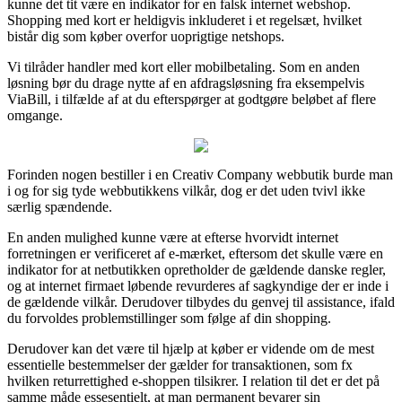
kunne det tit være en indikator for en falsk internet webshop.
Shopping med kort er heldigvis inkluderet i et regelsæt, hvilket
bistår dig som køber overfor uoprigtige netshops.
Vi tilråder handler med kort eller mobilbetaling. Som en anden
løsning bør du drage nytte af en afdragsløsning fra eksempelvis
ViaBill, i tilfælde af at du efterspørger at godtgøre beløbet af flere
omgange.
Forinden nogen bestiller i en Creativ Company webbutik burde man
i og for sig tyde webbutikkens vilkår, dog er det uden tvivl ikke
særlig spændende.
En anden mulighed kunne være at efterse hvorvidt internet
forretningen er verificeret af e-mærket, eftersom det skulle være en
indikator for at netbutikken opretholder de gældende danske regler,
og at internet firmaet løbende revurderes af sagkyndige der er inde i
de gældende vilkår. Derudover tilbydes du genvej til assistance, ifald
du forvoldes problemstillinger som følge af din shopping.
Derudover kan det være til hjælp at køber er vidende om de mest
essentielle bestemmelser der gælder for transaktionen, som fx
hvilken returrettighed e-shoppen tilsikrer. I relation til det er det på
samme måde essesentielt, at man permanent bevarer sin