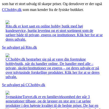
som har et stort udvalg til skarpe priser. Og derudover er der også
CChobby.dk
som man kender fra de fysiske butikker.
Rito.dk er kort sagt en online hobby butik med høj
kundeservice, hurtig levering og et stort sortiment som de
sælger både til private, engros og institutioner. Klik her for at se
deres udvalg.
Se udvalget på Rito.dk
CChobby.dk bestræber sig på at være din foretrukne
hobbybutik, når du handler online. De handler med alle –
private, skoler/institutioner og engros – og deres udvalg er på
over tolvtusinde forskellige produkter. Klik her for at se deres
udvalg.
Se udvalget på CChobby.dk
SymaskineTorvet.dk er en familievirksomhed der går 3
generationer tilbage, og de lægger en stor ære i at sælge
produkter i den højeste kvalitet til de bedste priser. De har en