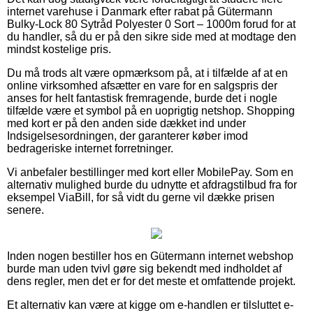
internet varehuse i Danmark efter rabat på Gütermann
Bulky-Lock 80 Sytråd Polyester 0 Sort – 1000m forud for at
du handler, så du er på den sikre side med at modtage den
mindst kostelige pris.
Du må trods alt være opmærksom på, at i tilfælde af at en
online virksomhed afsætter en vare for en salgspris der
anses for helt fantastisk fremragende, burde det i nogle
tilfælde være et symbol på en uoprigtig netshop. Shopping
med kort er på den anden side dækket ind under
Indsigelsesordningen, der garanterer køber imod
bedrageriske internet forretninger.
Vi anbefaler bestillinger med kort eller MobilePay. Som en
alternativ mulighed burde du udnytte et afdragstilbud fra for
eksempel ViaBill, for så vidt du gerne vil dække prisen
senere.
Inden nogen bestiller hos en Gütermann internet webshop
burde man uden tvivl gøre sig bekendt med indholdet af
dens regler, men det er for det meste et omfattende projekt.
Et alternativ kan være at kigge om e-handlen er tilsluttet e-