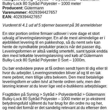
Bulky-Lock 80 Sytråd Polyester – 1000 meter
Producent:
Gütermann
Varenummer:
4029394427657
EAN:
4029394427657
Vurderet til
4.1
ud af 5 stjerner baseret på
36
anmeldelser
En stor portion online firmaer udlover i vore dage et stort
udvalg af leveringsløsninger. En af de mest almindelige er i
øjeblikket levering til en pakkeshop, så du nemt selv kan
hente de nyindkøbte produkter præcis når det passer dig.
Leveringsformen er altså vældig smertefri, samt typisk endda
den mest letkøbte leveringsløsning ved køb af Gütermann
Bulky-Lock 80 Sytråd Polyester 0 Sort – 1000m.
Du bør endvidere prøve at få ordren sendt hjem til dig eller til
hvor du arbejder. Leveringsmetoden bliver af og til en tak
mere pebret, men tillige ultra bekvem. Den mest betalelige
leveringsform er uden tvivl at hente ordren selv, men den
løsning kræver at du lever lige ved e-butikkens arbejdslager.
Fragttiden på Syning > Sytråd > Polyestertråd > Gütermann
Bulky-Lock 80 Sytråd Polyester – 1000 meter er jo ekstremt
betydningsfuld såfremt du har brug for din ordre nu og her,
og med det formål er det sandelig relevant at du efterser den