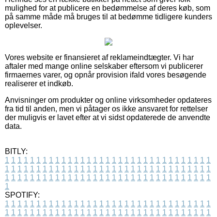
mulighed for at publicere en bedømmelse af deres køb, som
på samme måde må bruges til at bedømme tidligere kunders
oplevelser.
Vores website er finansieret af reklameindtægter. Vi har
aftaler med mange online selskaber eftersom vi publicerer
firmaernes varer, og opnår provision ifald vores besøgende
realiserer et indkøb.
Anvisninger om produkter og online virksomheder opdateres
fra tid til anden, men vi påtager os ikke ansvaret for rettelser
der muligvis er lavet efter at vi sidst opdaterede de anvendte
data.
BITLY:
1
1
1
1
1
1
1
1
1
1
1
1
1
1
1
1
1
1
1
1
1
1
1
1
1
1
1
1
1
1
1
1
1
1
1
1
1
1
1
1
1
1
1
1
1
1
1
1
1
1
1
1
1
1
1
1
1
1
1
1
1
1
1
1
1
1
1
1
1
1
1
1
1
1
1
1
1
1
1
1
1
1
1
1
1
1
1
1
1
1
1
1
1
1
1
1
1
1
1
1
SPOTIFY:
1
1
1
1
1
1
1
1
1
1
1
1
1
1
1
1
1
1
1
1
1
1
1
1
1
1
1
1
1
1
1
1
1
1
1
1
1
1
1
1
1
1
1
1
1
1
1
1
1
1
1
1
1
1
1
1
1
1
1
1
1
1
1
1
1
1