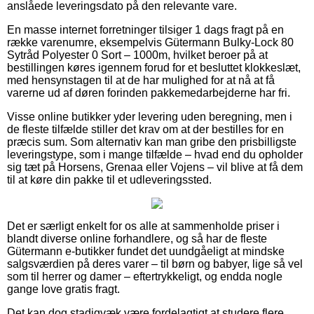
anslåede leveringsdato på den relevante vare.
En masse internet forretninger tilsiger 1 dags fragt på en
række varenumre, eksempelvis Gütermann Bulky-Lock 80
Sytråd Polyester 0 Sort – 1000m, hvilket beroer på at
bestillingen køres igennem forud for et besluttet klokkeslæt,
med hensynstagen til at de har mulighed for at nå at få
varerne ud af døren forinden pakkemedarbejderne har fri.
Visse online butikker yder levering uden beregning, men i
de fleste tilfælde stiller det krav om at der bestilles for en
præcis sum. Som alternativ kan man gribe den prisbilligste
leveringstype, som i mange tilfælde – hvad end du opholder
sig tæt på Horsens, Grenaa eller Vojens – vil blive at få dem
til at køre din pakke til et udleveringssted.
Det er særligt enkelt for os alle at sammenholde priser i
blandt diverse online forhandlere, og så har de fleste
Gütermann e-butikker fundet det uundgåeligt at mindske
salgsværdien på deres varer – til børn og babyer, lige så vel
som til herrer og damer – eftertrykkeligt, og endda nogle
gange love gratis fragt.
Det kan dog stadigvæk være fordelagtigt at studere flere