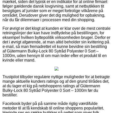
mærket, siden det typisk er en indikator for at online firmaet
følger gældende dansk lovgivning, samt at netbutikken tit
besigtiges af jurister som er meget fortrolige vilkårene på
området. Derudover giver det dig mulighed for opbakning,
når du får dilemmaer i processen med din shopping.
For øvrigt er det klogt at kunden er klar over de mest centrale
retningslinjer der kan have indflydelse på bestillingen, for
eksempel hvilken byttepolitik virksomheden bruger. Derfor er
det i øvrigt afgørende, at man altid beholder sin kvittering på
e-mail, så man fremadrettet vil kunne bevidne sin bestilling
af Gütermann Bulky-Lock 80 Sytråd Polyester 0 Sort –
1000m, uden hensyn til om man leder efter et produkt til en
kvinde eller mand.
Trustpilot tilbyder regulære nyttige muligheder for at betragte
mange aktuelle kunders ratings og af den grund tilrådes det,
at du tager et kig på netshoppens ratings af Gütermann
Bulky-Lock 80 Sytråd Polyester 0 Sort – 1000m før du
bestiller.
Facebook byder på på samme måde rigtig værdifulde
metoder til at få kendskab til online shoppens popularitet.
Herinde ses en række butikker på nettet som giver folk