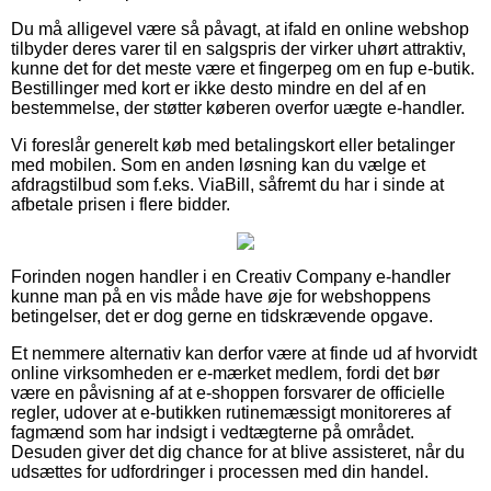
Du må alligevel være så påvagt, at ifald en online webshop
tilbyder deres varer til en salgspris der virker uhørt attraktiv,
kunne det for det meste være et fingerpeg om en fup e-butik.
Bestillinger med kort er ikke desto mindre en del af en
bestemmelse, der støtter køberen overfor uægte e-handler.
Vi foreslår generelt køb med betalingskort eller betalinger
med mobilen. Som en anden løsning kan du vælge et
afdragstilbud som f.eks. ViaBill, såfremt du har i sinde at
afbetale prisen i flere bidder.
Forinden nogen handler i en Creativ Company e-handler
kunne man på en vis måde have øje for webshoppens
betingelser, det er dog gerne en tidskrævende opgave.
Et nemmere alternativ kan derfor være at finde ud af hvorvidt
online virksomheden er e-mærket medlem, fordi det bør
være en påvisning af at e-shoppen forsvarer de officielle
regler, udover at e-butikken rutinemæssigt monitoreres af
fagmænd som har indsigt i vedtægterne på området.
Desuden giver det dig chance for at blive assisteret, når du
udsættes for udfordringer i processen med din handel.