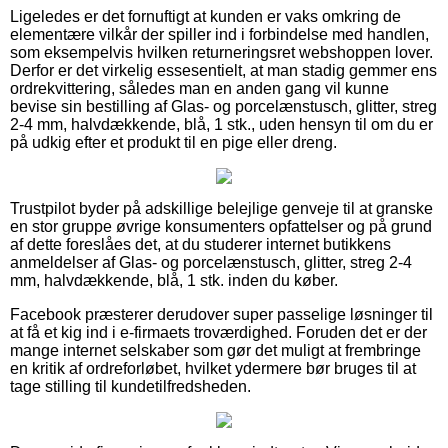
Ligeledes er det fornuftigt at kunden er vaks omkring de
elementære vilkår der spiller ind i forbindelse med handlen,
som eksempelvis hvilken returneringsret webshoppen lover.
Derfor er det virkelig essesentielt, at man stadig gemmer ens
ordrekvittering, således man en anden gang vil kunne
bevise sin bestilling af Glas- og porcelænstusch, glitter, streg
2-4 mm, halvdækkende, blå, 1 stk., uden hensyn til om du er
på udkig efter et produkt til en pige eller dreng.
Trustpilot byder på adskillige belejlige genveje til at granske
en stor gruppe øvrige konsumenters opfattelser og på grund
af dette foreslåes det, at du studerer internet butikkens
anmeldelser af Glas- og porcelænstusch, glitter, streg 2-4
mm, halvdækkende, blå, 1 stk. inden du køber.
Facebook præsterer derudover super passelige løsninger til
at få et kig ind i e-firmaets troværdighed. Foruden det er der
mange internet selskaber som gør det muligt at frembringe
en kritik af ordreforløbet, hvilket ydermere bør bruges til at
tage stilling til kundetilfredsheden.