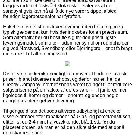
stk., men som ikke desto mindre er forudsat at ordren
lægges inden et fastslået klokkeslæt, således at de
sandsynligvis kan nå at få de nye varer skippet afsted
forinden lagerpersonalet har fyraften.
Enkelte internet shops lover levering uden betaling, men
typisk gælder det kun hvis der indkøbes for en præcis sum.
Som alternativ bør du beslutte sig for den prisbilligste
leveringsmodel, som ofte – uden hensyn til om du opholder
sig ved Næstved, Svendborg eller Bjerringbro – er at få bragt
din ordre til et afhentningssted.
Det er virkelig fremkommeligt for enhver at finde de laveste
priser i blandt diverse netshops, og derfor har en hel del
Creativ Company internet shops været tvunget til at reducere
salgspriserne på en række af deres varer – til juniorer, men
ligeledes til herrer og damer – enormt, og endda nogle
gange garantere gebyrfri levering.
Til gengæld kan det trods alt være udbytterigt at checke
visse e-firmaer efter rabatkoder på Glas- og porcelænstusch,
glitter, streg 2-4 mm, halvdækkende, blå, 1 stk. før du
placerer ordren, så man er på den sikre side med at opnå
den skarpeste pris.