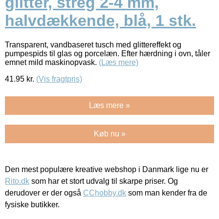
glitter, streg 2-4 mm,
halvdækkende, blå, 1 stk.
Transparent, vandbaseret tusch med glittereffekt og
pumpespids til glas og porcelæn. Efter hærdning i ovn, tåler
emnet mild maskinopvask.
(Læs mere)
41.95
kr.
(Vis fragtpris)
Læs mere »
Køb nu »
Den mest populære kreative webshop i Danmark lige nu er
Rito.dk
som har et stort udvalg til skarpe priser. Og
derudover er der også
CChobby.dk
som man kender fra de
fysiske butikker.