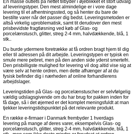
En masse outlets på nettet tilbyder i øjeblikket et stort udvalg
af leveringstyper. Den mest almindelige er i vore dage
levering til et afhentningssted, og så henter du bare de
bestilte varer når det passer dig bedst. Leveringsmetoden er
altså virkelig uproblematisk, samt tit derudover den mest
prisbevidste fragtløsning ved køb af Glas- og
porcelænstusch, glitter, streg 2-4 mm, halvdækkende, blå, 1
stk..
Du burde ydermere foretrække at få ordren bragt hjem til dig
eller til adressen på dit arbejde. Leveringstypen er typisk en
smule mere pebret, men på den anden side yderst smertefri.
Den prisbilligste mulighed for levering vil dog altid vise sig at
være selv at hente ordren, men dette afhænger af at du
fysisk befinder dig i nærheden af online forhandlerens
arbejdslager.
Leveringstiden på Glas- og porcelænstuscher er selvfølgelig
vældig udslagsgivende om du har brug for pakken inden for
få dage, så i det øjemed er det komplet meningsfuldt at man
tjekker leveringstidspunktet på det relevante produkt.
En række e-firmaer i Danmark frembyder 1 hverdags
levering på mange af deres varer, eksempelvis Glas- og
porcelænstusch, glitter, streg 2-4 mm, halvdækkende, blå, 1