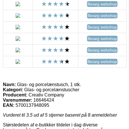
Besøg webshop
Besøg webshop
Besøg webshop
Besøg webshop
Besøg webshop
Besøg webshop
Navn:
Glas- og porcelænstusch, 1 stk.
Kategori:
Glas- og porcelænstuscher
Producent:
Creativ Company
Varenummer:
16646424
EAN:
5700137948095
Vurderet til
3.5
ud af 5 stjerner baseret på
8
anmeldelser
Størstedelen af e-butikker tildeler i dag diverse