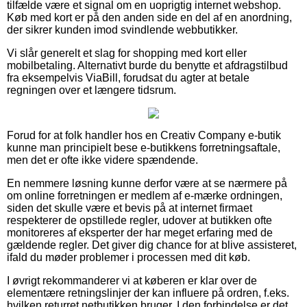
tilfælde være et signal om en uoprigtig internet webshop.
Køb med kort er på den anden side en del af en anordning,
der sikrer kunden imod svindlende webbutikker.
Vi slår generelt et slag for shopping med kort eller
mobilbetaling. Alternativt burde du benytte et afdragstilbud
fra eksempelvis ViaBill, forudsat du agter at betale
regningen over et længere tidsrum.
Forud for at folk handler hos en Creativ Company e-butik
kunne man principielt bese e-butikkens forretningsaftale,
men det er ofte ikke videre spændende.
En nemmere løsning kunne derfor være at se nærmere på
om online forretningen er medlem af e-mærke ordningen,
siden det skulle være et bevis på at internet firmaet
respekterer de opstillede regler, udover at butikken ofte
monitoreres af eksperter der har meget erfaring med de
gældende regler. Det giver dig chance for at blive assisteret,
ifald du møder problemer i processen med dit køb.
I øvrigt rekommanderer vi at køberen er klar over de
elementære retningslinjer der kan influere på ordren, f.eks.
hvilken returret netbutikken bruger. I den forbindelse er det