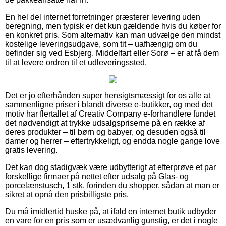
En hel del internet forretninger præsterer levering uden
beregning, men typisk er det kun gældende hvis du køber for
en konkret pris. Som alternativ kan man udvælge den mindst
kostelige leveringsudgave, som tit – uafhængig om du
befinder sig ved Esbjerg, Middelfart eller Sorø – er at få dem
til at levere ordren til et udleveringssted.
Det er jo efterhånden super hensigtsmæssigt for os alle at
sammenligne priser i blandt diverse e-butikker, og med det
motiv har flertallet af Creativ Company e-forhandlere fundet
det nødvendigt at trykke udsalgspriserne på en række af
deres produkter – til børn og babyer, og desuden også til
damer og herrer – eftertrykkeligt, og endda nogle gange love
gratis levering.
Det kan dog stadigvæk være udbytterigt at efterprøve et par
forskellige firmaer på nettet efter udsalg på Glas- og
porcelænstusch, 1 stk. forinden du shopper, sådan at man er
sikret at opnå den prisbilligste pris.
Du må imidlertid huske på, at ifald en internet butik udbyder
en vare for en pris som er usædvanlig gunstig, er det i nogle