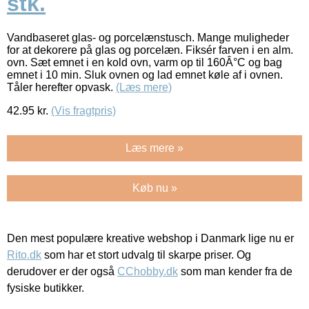
stk.
Vandbaseret glas- og porcelænstusch. Mange muligheder
for at dekorere på glas og porcelæn. Fiksér farven i en alm.
ovn. Sæt emnet i en kold ovn, varm op til 160Â°C og bag
emnet i 10 min. Sluk ovnen og lad emnet køle af i ovnen.
Tåler herefter opvask.
(Læs mere)
42.95
kr.
(Vis fragtpris)
Læs mere »
Køb nu »
Den mest populære kreative webshop i Danmark lige nu er
Rito.dk
som har et stort udvalg til skarpe priser. Og
derudover er der også
CChobby.dk
som man kender fra de
fysiske butikker.