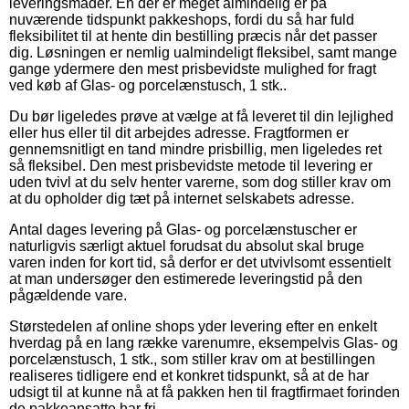
leveringsmåder. En der er meget almindelig er på
nuværende tidspunkt pakkeshops, fordi du så har fuld
fleksibilitet til at hente din bestilling præcis når det passer
dig. Løsningen er nemlig ualmindeligt fleksibel, samt mange
gange ydermere den mest prisbevidste mulighed for fragt
ved køb af Glas- og porcelænstusch, 1 stk..
Du bør ligeledes prøve at vælge at få leveret til din lejlighed
eller hus eller til dit arbejdes adresse. Fragtformen er
gennemsnitligt en tand mindre prisbillig, men ligeledes ret
så fleksibel. Den mest prisbevidste metode til levering er
uden tvivl at du selv henter varerne, som dog stiller krav om
at du opholder dig tæt på internet selskabets adresse.
Antal dages levering på Glas- og porcelænstuscher er
naturligvis særligt aktuel forudsat du absolut skal bruge
varen inden for kort tid, så derfor er det utvivlsomt essentielt
at man undersøger den estimerede leveringstid på den
pågældende vare.
Størstedelen af online shops yder levering efter en enkelt
hverdag på en lang række varenumre, eksempelvis Glas- og
porcelænstusch, 1 stk., som stiller krav om at bestillingen
realiseres tidligere end et konkret tidspunkt, så at de har
udsigt til at kunne nå at få pakken hen til fragtfirmaet forinden
de pakkeansatte har fri.