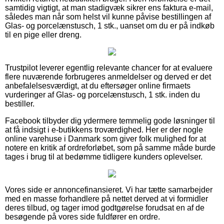
samtidig vigtigt, at man stadigvæk sikrer ens faktura e-mail,
således man når som helst vil kunne påvise bestillingen af
Glas- og porcelænstusch, 1 stk., uanset om du er på indkøb
til en pige eller dreng.
Trustpilot leverer egentlig relevante chancer for at evaluere
flere nuværende forbrugeres anmeldelser og derved er det
anbefalelsesværdigt, at du eftersøger online firmaets
vurderinger af Glas- og porcelænstusch, 1 stk. inden du
bestiller.
Facebook tilbyder dig ydermere temmelig gode løsninger til
at få indsigt i e-butikkens troværdighed. Her er der nogle
online varehuse i Danmark som giver folk mulighed for at
notere en kritik af ordreforløbet, som på samme måde burde
tages i brug til at bedømme tidligere kunders oplevelser.
Vores side er annoncefinansieret. Vi har tætte samarbejder
med en masse forhandlere på nettet derved at vi formidler
deres tilbud, og tager imod godtgørelse forudsat en af de
besøgende på vores side fuldfører en ordre.