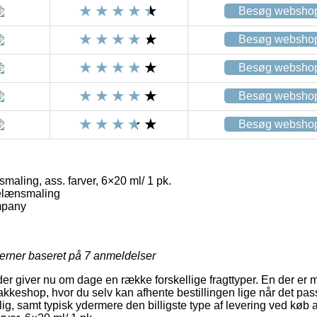
Besøg websho
Besøg websho
Besøg websho
Besøg websho
Besøg websho
aling, ass. farver, 6×20 ml/ 1 pk.
elænsmaling
mpany
jerner baseret på
7
anmeldelser
er giver nu om dage en række forskellige fragttyper. En der er m
 pakkeshop, hvor du selv kan afhente bestillingen lige når det pa
ig, samt typisk ydermere den billigste type af levering ved køb 