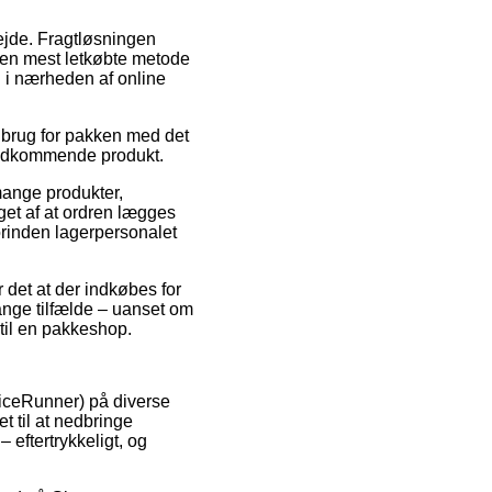
bejde. Fragtløsningen
Den mest letkøbte metode
g i nærheden af online
r brug for pakken med det
 vedkommende produkt.
ange produkter,
get af at ordren lægges
forinden lagerpersonalet
 det at der indkøbes for
nge tilfælde – uanset om
e til en pakkeshop.
PriceRunner) på diverse
 til at nedbringe
 eftertrykkeligt, og