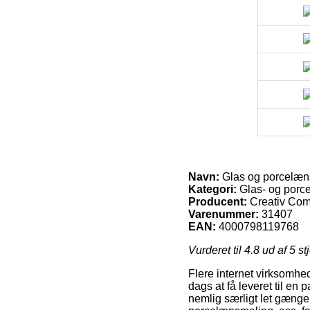
Navn:
Glas og porcelænsm
Kategori:
Glas- og porc
Producent:
Creativ Co
Varenummer:
31407
EAN:
4000798119768
Vurderet til
4.8
ud af 5 st
Flere internet virksomhed
dags at få leveret til en
nemlig særligt let gængel