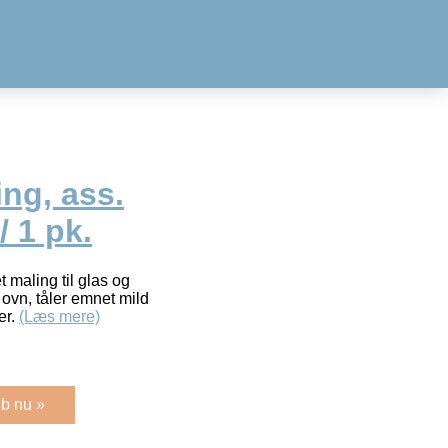
ng, ass.
/ 1 pk.
maling til glas og
ovn, tåler emnet mild
er.
(Læs mere)
b nu »