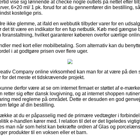
ertid vise sig lønnende at checke nogle outlets på nettet efter ti
ver, 6×20 ml/ 1 pk. forud for at du gennemfører din bestilling, s
indst kostelige pris.
e ikke glemme, at ifald en webbutik tilbyder varer for en udsalg
r det tit være en indikator for en fup netbutik. Køb med gængse b
 foranstaltning, hvilket garanterer køberen overfor uærlige onlin
andler med kort eller mobilbetaling. Som alternativ kan du benytte 
fordel i at godtgøre prisen over flere uger.
reativ Company online virksomhed kan man for at være på den s
 for det meste et tidskrævende projekt.
nne derfor være at se om internet firmaet er støttet af e-mærke
n retter sig efter dansk lovgivning, og at internet shoppen rutin
faring med reglerne på området. Dette er desuden en god genvej t
m følge af din bestilling.
trække at du er påpasselig med de primære vedtægter i forbindel
tik e-handlen kører med. I relation til det er det ligeledes vigtig
des man når som helst kan bekræfte ordren af Glas og porcelæns
ger produkter til en voksen eller et barn.