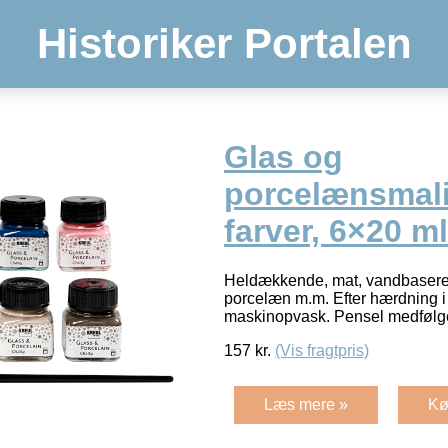
Historiker Portalen
Glas og
porcelænsmali
farver, 6×20 ml
Heldækkende, mat, vandbaseret 
porcelæn m.m. Efter hærdning i 
maskinopvask. Pensel medfølg
157
kr.
(Vis fragtpris)
Læs mere »
Kø