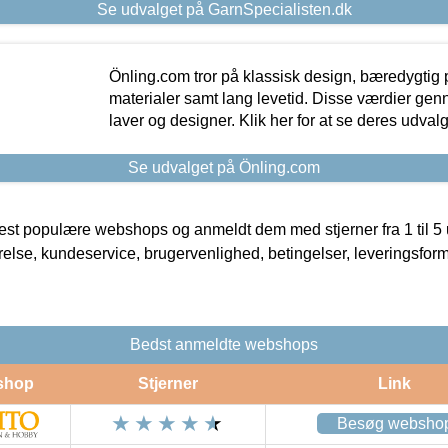
Se udvalget på GarnSpecialisten.dk
Önling.com tror på klassisk design, bæredygtig p
materialer samt lang levetid. Disse værdier gen
laver og designer. Klik her for at se deres udvalg
Se udvalget på Önling.com
t populære webshops og anmeldt dem med stjerner fra 1 til 5 ud
rrelse, kundeservice, brugervenlighed, betingelser, leveringsfor
Bedst anmeldte webshops
shop
Stjerner
Link
Besøg websho