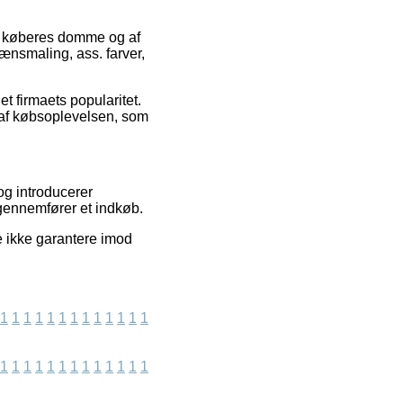
nde køberes domme og af
lænsmaling, ass. farver,
et firmaets popularitet.
 af købsoplevelsen, som
og introducerer
gennemfører et indkøb.
e ikke garantere imod
1
1
1
1
1
1
1
1
1
1
1
1
1
1
1
1
1
1
1
1
1
1
1
1
1
1