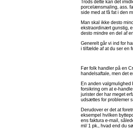
Trods dette kan det imidl
porcelænsmaling, ass. far
side med at få fat i den m
Man skal ikke desto mindr
ekstraordinært gunstig, e
desto mindre en del af en
Generelt går vi ind for h
i tilfælde af at du ser en 
Før folk handler på en C
handelsaftale, men det er
En anden valgmulighed ku
forsikring om at e-handle
jurister der har meget er
udsættes for problemer so
Derudover er det at fore
eksempel hvilken byttepoli
ens faktura e-mail, såle
ml/ 1 pk., hvad end du sø