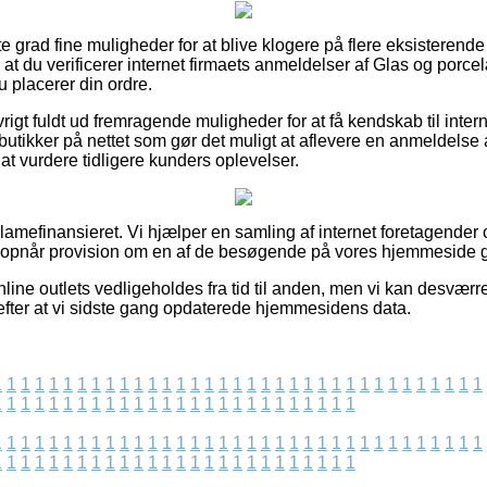
este grad fine muligheder for at blive klogere på flere eksistere
at du verificerer internet firmaets anmeldelser af Glas og porce
u placerer din ordre.
rigt fuldt ud fremragende muligheder for at få kendskab til intern
utikker på nettet som gør det muligt at aflevere en anmeldelse
 at vurdere tidligere kunders oplevelser.
amefinansieret. Vi hjælper en samling af internet foretagender 
og opnår provision om en af de besøgende på vores hjemmeside 
line outlets vedligeholdes fra tid til anden, men vi kan desværr
t efter at vi sidste gang opdaterede hjemmesidens data.
1
1
1
1
1
1
1
1
1
1
1
1
1
1
1
1
1
1
1
1
1
1
1
1
1
1
1
1
1
1
1
1
1
1
1
1
1
1
1
1
1
1
1
1
1
1
1
1
1
1
1
1
1
1
1
1
1
1
1
1
1
1
1
1
1
1
1
1
1
1
1
1
1
1
1
1
1
1
1
1
1
1
1
1
1
1
1
1
1
1
1
1
1
1
1
1
1
1
1
1
1
1
1
1
1
1
1
1
1
1
1
1
1
1
1
1
1
1
1
1
1
1