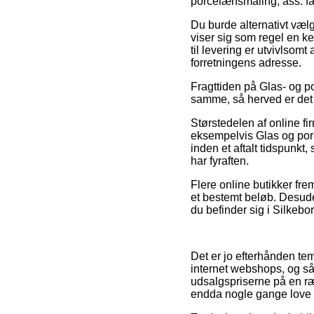
porcelænsmaling, ass. far
Du burde alternativt vælg
viser sig som regel en 
til levering er utvivlsom
forretningens adresse.
Fragttiden på Glas- og p
samme, så herved er det 
Størstedelen af online 
eksempelvis Glas og porc
inden et aftalt tidspunkt
har fyraften.
Flere online butikker fre
et bestemt beløb. Desud
du befinder sig i Silkebor
Det er jo efterhånden tem
internet webshops, og så
udsalgspriserne på en rækk
endda nogle gange love 