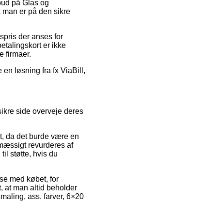
lbud på Glas og
å man er på den sikre
spris der anses for
etalingskort er ikke
e firmaer.
en løsning fra fx ViaBill,
ikre side overveje deres
t, da det burde være en
emæssigt revurderes af
il støtte, hvis du
se med købet, for
t, at man altid beholder
maling, ass. farver, 6×20