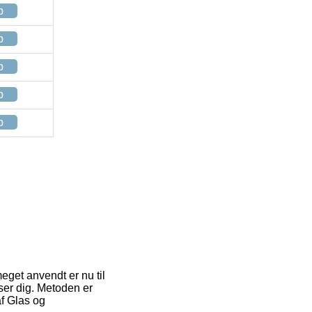
p
p
p
p
p
eget anvendt er nu til
sser dig. Metoden er
af Glas og