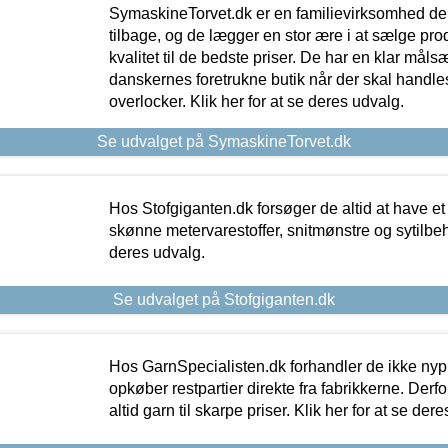
SymaskineTorvet.dk er en familievirksomhed der
tilbage, og de lægger en stor ære i at sælge pro
kvalitet til de bedste priser. De har en klar mål
danskernes foretrukne butik når der skal handle
overlocker. Klik her for at se deres udvalg.
Se udvalget på SymaskineTorvet.dk
Hos Stofgiganten.dk forsøger de altid at have et
skønne metervarestoffer, snitmønstre og sytilbehø
deres udvalg.
Se udvalget på Stofgiganten.dk
Hos GarnSpecialisten.dk forhandler de ikke ny
opkøber restpartier direkte fra fabrikkerne. Derf
altid garn til skarpe priser. Klik her for at se der