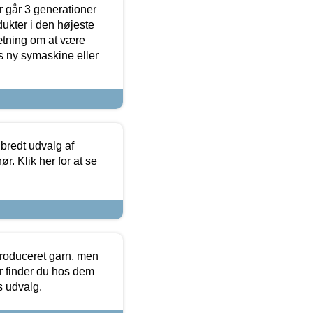
 går 3 generationer
dukter i den højeste
sætning om at være
s ny symaskine eller
 bredt udvalg af
r. Klik her for at se
produceret garn, men
or finder du hos dem
es udvalg.