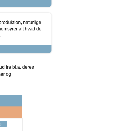
roduktion, naturlige
nemsyrer alt hvad de
.
 fra bl.a. deres
mer og
p