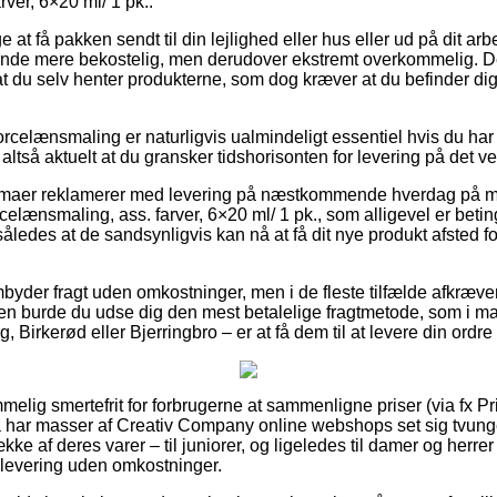
ver, 6×20 ml/ 1 pk..
e at få pakken sendt til din lejlighed eller hus eller ud på dit ar
kende mere bekostelig, men derudover ekstremt overkommelig. 
t at du selv henter produkterne, som dog kræver at du befinder di
orcelænsmaling er naturligvis ualmindeligt essentiel hvis du ha
altså aktuelt at du gransker tidshorisonten for levering på det
firmaer reklamerer med levering på næstkommende hverdag på m
elænsmaling, ass. farver, 6×20 ml/ 1 pk., som alligevel er betin
, således at de sandsynligvis kan nå at få dit nye produkt afsted 
mbyder fragt uden omkostninger, men i de fleste tilfælde afkræver
en burde du udse dig den mest betalelige fragtmetode, som i ma
g, Birkerød eller Bjerringbro – er at få dem til at levere din ordr
melig smertefrit for forbrugerne at sammenligne priser (via fx 
 har masser af Creativ Company online webshops set sig tvunget
e af deres varer – til juniorer, og ligeledes til damer og herrer –
levering uden omkostninger.