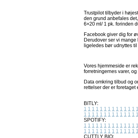
Trustpilot tilbyder i høj
den grund anbefales det, 
6×20 ml/ 1 pk. forinden d
Facebook giver dig for øv
Derudover ser vi mange b
ligeledes bør udnyttes til
Vores hjemmeside er rekl
forretningernes varer, 
Data omkring tilbud og on
rettelser der er foretage
BITLY:
1
1
1
1
1
1
1
1
1
1
1
1
1
1
1
1
1
1
1
1
1
1
1
1
1
1
SPOTIFY:
1
1
1
1
1
1
1
1
1
1
1
1
1
1
1
1
1
1
1
1
1
1
1
1
1
1
CUTTLY BIO: