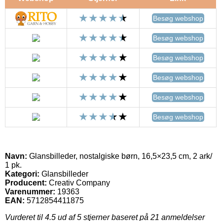
Besøg webshop
Besøg webshop
Besøg webshop
Besøg webshop
Besøg webshop
Besøg webshop
Navn:
Glansbilleder, nostalgiske børn, 16,5×23,5 cm, 2 ark/
1 pk.
Kategori:
Glansbilleder
Producent:
Creativ Company
Varenummer:
19363
EAN:
5712854411875
Vurderet til
4.5
ud af 5 stjerner baseret på
21
anmeldelser