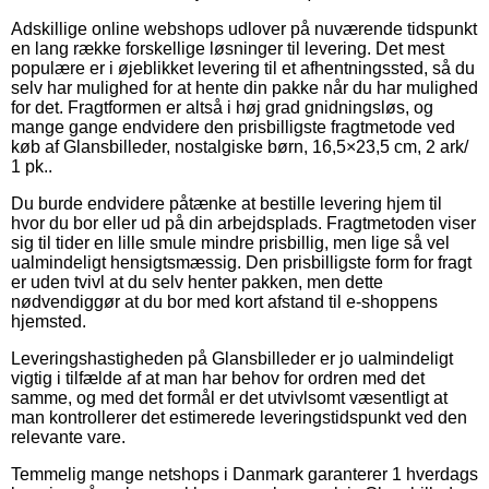
Adskillige online webshops udlover på nuværende tidspunkt
en lang række forskellige løsninger til levering. Det mest
populære er i øjeblikket levering til et afhentningssted, så du
selv har mulighed for at hente din pakke når du har mulighed
for det. Fragtformen er altså i høj grad gnidningsløs, og
mange gange endvidere den prisbilligste fragtmetode ved
køb af Glansbilleder, nostalgiske børn, 16,5×23,5 cm, 2 ark/
1 pk..
Du burde endvidere påtænke at bestille levering hjem til
hvor du bor eller ud på din arbejdsplads. Fragtmetoden viser
sig til tider en lille smule mindre prisbillig, men lige så vel
ualmindeligt hensigtsmæssig. Den prisbilligste form for fragt
er uden tvivl at du selv henter pakken, men dette
nødvendiggør at du bor med kort afstand til e-shoppens
hjemsted.
Leveringshastigheden på Glansbilleder er jo ualmindeligt
vigtig i tilfælde af at man har behov for ordren med det
samme, og med det formål er det utvivlsomt væsentligt at
man kontrollerer det estimerede leveringstidspunkt ved den
relevante vare.
Temmelig mange netshops i Danmark garanterer 1 hverdags