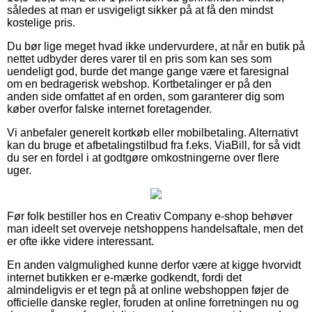
således at man er usvigeligt sikker på at få den mindst
kostelige pris.
Du bør lige meget hvad ikke undervurdere, at når en butik på
nettet udbyder deres varer til en pris som kan ses som
uendeligt god, burde det mange gange være et faresignal
om en bedragerisk webshop. Kortbetalinger er på den
anden side omfattet af en orden, som garanterer dig som
køber overfor falske internet foretagender.
Vi anbefaler generelt kortkøb eller mobilbetaling. Alternativt
kan du bruge et afbetalingstilbud fra f.eks. ViaBill, for så vidt
du ser en fordel i at godtgøre omkostningerne over flere
uger.
Før folk bestiller hos en Creativ Company e-shop behøver
man ideelt set overveje netshoppens handelsaftale, men det
er ofte ikke videre interessant.
En anden valgmulighed kunne derfor være at kigge hvorvidt
internet butikken er e-mærke godkendt, fordi det
almindeligvis er et tegn på at online webshoppen føjer de
officielle danske regler, foruden at online forretningen nu og