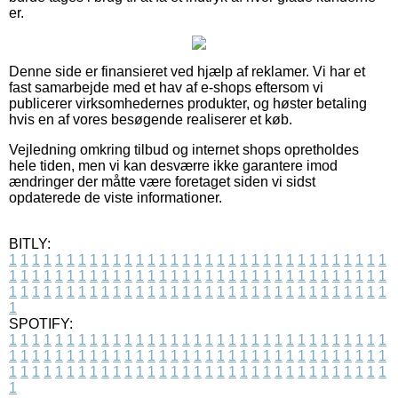
er.
Denne side er finansieret ved hjælp af reklamer. Vi har et
fast samarbejde med et hav af e-shops eftersom vi
publicerer virksomhedernes produkter, og høster betaling
hvis en af vores besøgende realiserer et køb.
Vejledning omkring tilbud og internet shops opretholdes
hele tiden, men vi kan desværre ikke garantere imod
ændringer der måtte være foretaget siden vi sidst
opdaterede de viste informationer.
BITLY:
1
1
1
1
1
1
1
1
1
1
1
1
1
1
1
1
1
1
1
1
1
1
1
1
1
1
1
1
1
1
1
1
1
1
1
1
1
1
1
1
1
1
1
1
1
1
1
1
1
1
1
1
1
1
1
1
1
1
1
1
1
1
1
1
1
1
1
1
1
1
1
1
1
1
1
1
1
1
1
1
1
1
1
1
1
1
1
1
1
1
1
1
1
1
1
1
1
1
1
1
SPOTIFY:
1
1
1
1
1
1
1
1
1
1
1
1
1
1
1
1
1
1
1
1
1
1
1
1
1
1
1
1
1
1
1
1
1
1
1
1
1
1
1
1
1
1
1
1
1
1
1
1
1
1
1
1
1
1
1
1
1
1
1
1
1
1
1
1
1
1
1
1
1
1
1
1
1
1
1
1
1
1
1
1
1
1
1
1
1
1
1
1
1
1
1
1
1
1
1
1
1
1
1
1