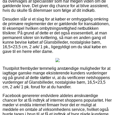
da overvåges af specialister som har megen viden om de
gældende love. Det giver dig chance for at blive assisteret,
hvis du skulle få dilemmaer som følge af dit indkøb.
Desuden slår vi et slag for at køber er omhyggelig omkring
de primære reglementer der er gældende for transaktionen,
til eksempel hvilken ombytningsrettighed netbutikken
tilsikrer. På grund af dette er det også essesentielt, at man
permanent sikrer sin kvittering, så man en anden gang vil
kunne bevise købet af Glansbilleder, nostalgiske børn,
16,5×23,5 cm, 2 ark/ 1 pk., ligegyldigt om du skal købe en
gave til en herre eller dame.
Trustpilot frembyder temmelig anstændige muligheder for at
iagttage ganske mange eksisterende kunders vurderinger
og på grund af dette støtter vi, at du verificerer netshoppens
vurderinger af Glansbilleder, nostalgiske børn, 16,5×23,5
cm, 2 ark/ 1 pk. forud for at du handler.
Facebook genererer endvidere aldeles ønskværdige
chancer for at få indtryk af internet shoppens popularitet. Her
møder vi endda internet firmaer hvor det er muligt at
meddele en omtale af virksomhedens service, hvilket også
burde tages i brug til at få et indtryk af hvor glade kunderne