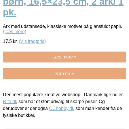
børn, 16,5×23,5 cm, 2 ark/ 1
pk.
Ark med udstansede, klassiske motiver på glansfuldt papir.
(Læs mere)
17.5
kr.
(Vis fragtpris)
Læs mere »
Køb nu »
Den mest populære kreative webshop i Danmark lige nu er
Rito.dk
som har et stort udvalg til skarpe priser. Og
derudover er der også
CChobby.dk
som man kender fra de
fysiske butikker.