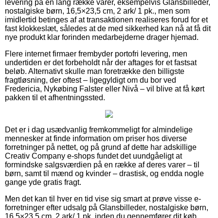
levering på en lang række varer, eksempelvis Glansbilleder,
nostalgiske børn, 16,5×23,5 cm, 2 ark/ 1 pk., men som
imidlertid betinges af at transaktionen realiseres forud for et
fast klokkeslæt, således at de med sikkerhed kan nå at få dit
nye produkt klar forinden medarbejderne drager hjemad.
Flere internet firmaer frembyder portofri levering, men
undertiden er det forbeholdt når der aftages for et fastsat
beløb. Alternativt skulle man foretrække den billigste
fragtløsning, der oftest – ligegyldigt om du bor ved
Fredericia, Nykøbing Falster eller Nivå – vil blive at få kørt
pakken til et afhentningssted.
Det er i dag usædvanlig fremkommeligt for almindelige
mennesker at finde information om priser hos diverse
forretninger på nettet, og på grund af dette har adskillige
Creativ Company e-shops fundet det uundgåeligt at
formindske salgsværdien på en række af deres varer – til
børn, samt til mænd og kvinder – drastisk, og endda nogle
gange yde gratis fragt.
Men det kan til hver en tid vise sig smart at prøve visse e-
forretninger efter udsalg på Glansbilleder, nostalgiske børn,
16,5×23,5 cm, 2 ark/ 1 pk. inden du gennemfører dit køb,