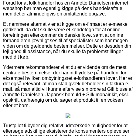
Forud for at folk handler hos en Annette Danielsen internet
webshop bør man egentlig kigge på dens handelsaftale,
men det er almindeligvis en omfattende opgave.
Et nemmere alternativ er at kigge om e-firmaet er e-mærke
godkendt, da det skulle være et kendetegn for at online
forretningen efterkommer de danske love, samt at online
forhandleren jævnligt ses til af specialister som har megen
viden om de gældende bestemmelser. Dette er desuden din
lejlighed til assistance, når du skulle få problemstillinger
med dit køb.
Ydermere rekommanderer vi at du er vidende om de mest
centrale bestemmelser der har indflydelse på handlen, for
eksempel hvilken ombytningsret e-forhandleren lover. Her er
det også relevant, at man stadigvæk beholder sin faktura e-
mail, så man altid vil kunne eftervise sin ordre af Gili bluse af
Annette Danielsen, Japansk bomuld + Silk mohair kit, eksl.
opskrift, uafhængig om du søger et produkt til en voksen
eller et barn.
Trustpilot tilbyder dig relativt udmærkede muligheder for at
eftersøge adskillige eksisterende konsumenters oplevelser