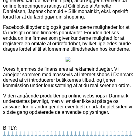
og herved kan det være til hjælp, at du kigger nærmere på
online forretningens ratings af Gili bluse af Annette
Danielsen, Japansk bomuld + Silk mohair kit, eksl. opskrift
forud for at du færdiggør din shopping.
Facebook tilbyder dig også ganske pæne muligheder for at
få indsigt i online firmaets popularitet. Foruden det ses
endda online firmaer som giver kunderne mulighed for at
registrere en omtale af ordreforløbet, hvilket ligeledes burde
drages fordel af til at fornemme tilfredsheden hos kunderne.
Vores hjemmeside finansieres af reklameindtægter. Vi
arbejder sammen med massevis af internet shops i Danmark
derved at vi introducerer butikkernes tilbud, og tjener
kommission under forudsætning af at du realiserer en ordre.
Viden angående produkter og online webshops i Danmark
understøttes jævnligt, men vi ønsker ikke at påtage os
ansvaret for forandringer der eventuelt er udarbejdet siden vi
sidste gang opdaterede de anvendte oplysninger.
BITLY:
1
1
1
1
1
1
1
1
1
1
1
1
1
1
1
1
1
1
1
1
1
1
1
1
1
1
1
1
1
1
1
1
1