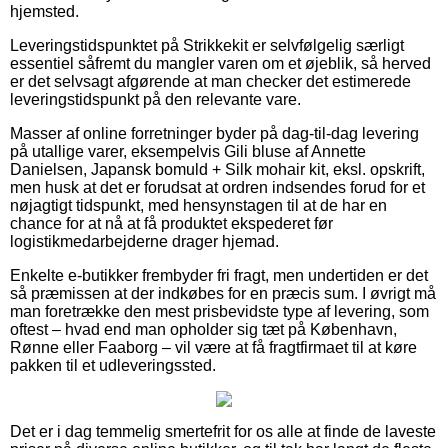
hjemsted.
Leveringstidspunktet på Strikkekit er selvfølgelig særligt
essentiel såfremt du mangler varen om et øjeblik, så herved
er det selvsagt afgørende at man checker det estimerede
leveringstidspunkt på den relevante vare.
Masser af online forretninger byder på dag-til-dag levering
på utallige varer, eksempelvis Gili bluse af Annette
Danielsen, Japansk bomuld + Silk mohair kit, eksl. opskrift,
men husk at det er forudsat at ordren indsendes forud for et
nøjagtigt tidspunkt, med hensynstagen til at de har en
chance for at nå at få produktet ekspederet før
logistikmedarbejderne drager hjemad.
Enkelte e-butikker frembyder fri fragt, men undertiden er det
så præmissen at der indkøbes for en præcis sum. I øvrigt må
man foretrække den mest prisbevidste type af levering, som
oftest – hvad end man opholder sig tæt på København,
Rønne eller Faaborg – vil være at få fragtfirmaet til at køre
pakken til et udleveringssted.
Det er i dag temmelig smertefrit for os alle at finde de laveste