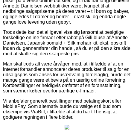
priser på diverse online butikker, og til tak har langt de fleste
Annette Danielsen webbutikker været tvunget til at
nedbringe salgspriserne på deres varer – til børn og babyer,
og ligeledes til damer og herrer – drastisk, og endda nogle
gange love levering uden gebyr.
Trods dette kan det alligevel vise sig lønsomt at besigtige
forskellige online firmaer efter rabat på Gili bluse af Annette
Danielsen, Japansk bomuld + Silk mohair kit, eksl. opskrift
inden du gennemfører din handel, så du er på den sikre side
med at skaffe sig den skarpeste pris.
Man skal trods alt være årvågen med, at i tilfælde af at en
internet forhandler annoncerer deres produkter til salg for en
udsalgspris som anses for usædvanlig fordelagtig, burde det
mange gange være et bevis på en uærlig online forretning.
Kortbestillinger er heldigvis omfattet af en foranstaltning,
som værner køber overfor uærlige e-firmaer.
Vi anbefaler generelt bestillinger med betalingskort eller
MobilePay. Som alternativ burde du vælge et tilbud som
eksempelvis ViaBill, i tilfælde af at du har til hensigt at
godtgøre regningen i flere bidder.