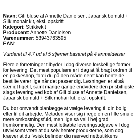
Navn:
Gili bluse af Annette Danielsen, Japansk bomuld +
Silk mohair kit, eksl. opskrift
Kategori:
Strikkekit
Producent:
Annette Danielsen
Varenummer:
53943763595
EAN:
Vurderet til
4.7
ud af 5 stjerner baseret på
4
anmeldelser
Flere e-forretninger tilbyder i dag diverse forskellige former
for levering. Det mest populære er i dag at få bragt ordren til
en pakkeshop, fordi du på den måde nemt kan hente de
bestilte varer lige når det passer dig. Løsningen er altså
særligt ligetil, samt mange gange endvidere den prisbilligste
slags levering ved køb af Gili bluse af Annette Danielsen,
Japansk bomuld + Silk mohair kit, eksl. opskrift.
Du bør omvendt planlægge at vælge levering til din bolig
eller til dit arbejde. Metoden viser sig i regelen en lille smule
mere omkostningsfuld, men lige så vel i høj grad
fremkommelig. Den mest letkøbte leveringsudgave vil dog
utvivlsomt være at du selv henter produkterne, som dog
kræver at du fysisk befinder dig nærved netbutikkens