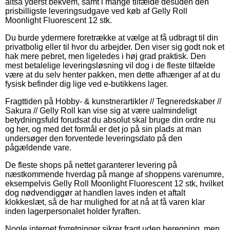
altså yderst bekvem, samt i mange tilfælde desuden den
prisbilligste leveringsudgave ved køb af Gelly Roll
Moonlight Fluorescent 12 stk.
Du burde ydermere foretrække at vælge at få udbragt til din
privatbolig eller til hvor du arbejder. Den viser sig godt nok et
hak mere pebret, men ligeledes i høj grad praktisk. Den
mest betalelige leveringsløsning vil dog i de fleste tilfælde
være at du selv henter pakken, men dette afhænger af at du
fysisk befinder dig lige ved e-butikkens lager.
Fragttiden på Hobby- & kunstnerartikler // Tegneredskaber //
Sakura // Gelly Roll kan vise sig at være ualmindeligt
betydningsfuld forudsat du absolut skal bruge din ordre nu
og her, og med det formål er det jo på sin plads at man
undersøger den forventede leveringsdato på den
pågældende vare.
De fleste shops på nettet garanterer levering på
næstkommende hverdag på mange af shoppens varenumre,
eksempelvis Gelly Roll Moonlight Fluorescent 12 stk, hvilket
dog nødvendiggør at handlen laves inden et aftalt
klokkeslæt, så de har mulighed for at nå at få varen klar
inden lagerpersonalet holder fyraften.
Nogle internet forretninger sikrer fragt uden beregning, men