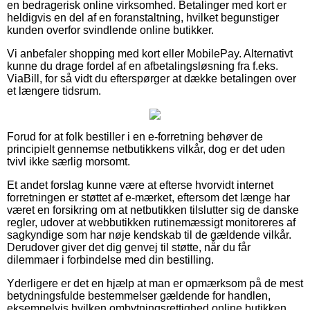
en bedragerisk online virksomhed. Betalinger med kort er
heldigvis en del af en foranstaltning, hvilket begunstiger
kunden overfor svindlende online butikker.
Vi anbefaler shopping med kort eller MobilePay. Alternativt
kunne du drage fordel af en afbetalingsløsning fra f.eks.
ViaBill, for så vidt du efterspørger at dække betalingen over
et længere tidsrum.
Forud for at folk bestiller i en e-forretning behøver de
principielt gennemse netbutikkens vilkår, dog er det uden
tvivl ikke særlig morsomt.
Et andet forslag kunne være at efterse hvorvidt internet
forretningen er støttet af e-mærket, eftersom det længe har
været en forsikring om at netbutikken tilslutter sig de danske
regler, udover at webbutikken rutinemæssigt monitoreres af
sagkyndige som har nøje kendskab til de gældende vilkår.
Derudover giver det dig genvej til støtte, når du får
dilemmaer i forbindelse med din bestilling.
Yderligere er det en hjælp at man er opmærksom på de mest
betydningsfulde bestemmelser gældende for handlen,
eksempelvis hvilken ombytningsrettighed online butikken