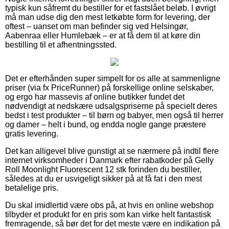
typisk kun såfremt du bestiller for et fastslået beløb. I øvrigt
må man udse dig den mest letkøbte form for levering, der
oftest – uanset om man befinder sig ved Helsingør,
Aabenraa eller Humlebæk – er at få dem til at køre din
bestilling til et afhentningssted.
Det er efterhånden super simpelt for os alle at sammenligne
priser (via fx PriceRunner) på forskellige online selskaber,
og ergo har massevis af online butikker fundet det
nødvendigt at nedskære udsalgspriserne på specielt deres
bedst i test produkter – til børn og babyer, men også til herrer
og damer – helt i bund, og endda nogle gange præstere
gratis levering.
Det kan alligevel blive gunstigt at se nærmere på indtil flere
internet virksomheder i Danmark efter rabatkoder på Gelly
Roll Moonlight Fluorescent 12 stk forinden du bestiller,
således at du er usvigeligt sikker på at få fat i den mest
betalelige pris.
Du skal imidlertid være obs på, at hvis en online webshop
tilbyder et produkt for en pris som kan virke helt fantastisk
fremragende, så bør det for det meste være en indikation på