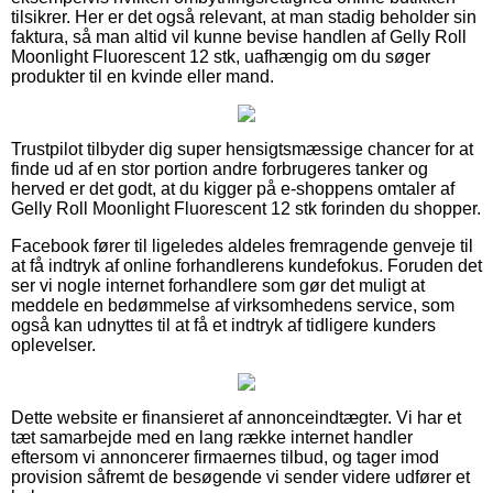
tilsikrer. Her er det også relevant, at man stadig beholder sin
faktura, så man altid vil kunne bevise handlen af Gelly Roll
Moonlight Fluorescent 12 stk, uafhængig om du søger
produkter til en kvinde eller mand.
Trustpilot tilbyder dig super hensigtsmæssige chancer for at
finde ud af en stor portion andre forbrugeres tanker og
herved er det godt, at du kigger på e-shoppens omtaler af
Gelly Roll Moonlight Fluorescent 12 stk forinden du shopper.
Facebook fører til ligeledes aldeles fremragende genveje til
at få indtryk af online forhandlerens kundefokus. Foruden det
ser vi nogle internet forhandlere som gør det muligt at
meddele en bedømmelse af virksomhedens service, som
også kan udnyttes til at få et indtryk af tidligere kunders
oplevelser.
Dette website er finansieret af annonceindtægter. Vi har et
tæt samarbejde med en lang række internet handler
eftersom vi annoncerer firmaernes tilbud, og tager imod
provision såfremt de besøgende vi sender videre udfører et