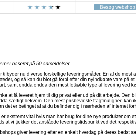
Besøg webshop
jerner baseret på
50
anmeldelser
er tilbyder nu diverse forskellige leveringsmåder. En af de mest 
eder, og så kan du blot gå forbi efter din nyindkøbte vare på et v
art, samt endda endda den mest letkøbte type af levering ved 
at få leveret hjem til dig privat eller ud på dit arbejde. Den b
dda særligt bekvem. Den mest prisbevidste fragtmulighed kan i
n det er betinget af at du befinder dig i nærheden af internet fo
r ekstremt vital hvis man har brug for dine nye produkter om et 
ds at vi tjekker det anslåede leveringstidspunkt ved det respekti
shops giver levering efter en enkelt hverdag på deres bedst s