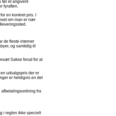
 før et angivent
r fyraften.
r en konkret pris. I
anset om man er nær
udleveringssted.
 de fleste internet
byer, og samtidig til
vesæt Sakse forud for at
 en udsalgspris der er
nger er heldigvis en del
 afbetalingsordning fra
 i reglen ikke specielt