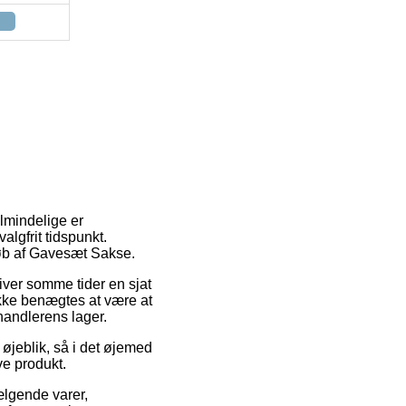
almindelige er
algfrit tidspunkt.
køb af Gavesæt Sakse.
liver somme tider en sjat
kke benægtes at være at
rhandlerens lager.
øjeblik, så i det øjemed
ve produkt.
ælgende varer,