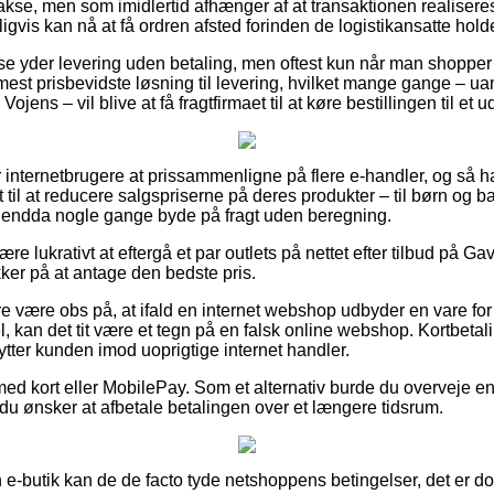
e, men som imidlertid afhænger af at transaktionen realiseres
igvis kan nå at få ordren afsted forinden de logistikansatte holde
e yder levering uden betaling, men oftest kun når man shopper fo
est prisbevidste løsning til levering, hvilket mange gange – u
Vojens – vil blive at få fragtfirmaet til at køre bestillingen til et 
internetbrugere at prissammenligne på flere e-handler, og så har
til at reducere salgspriserne på deres produkter – til børn og ba
g endda nogle gange byde på fragt uden beregning.
e lukrativt at eftergå et par outlets på nettet efter tilbud på Ga
ker på at antage den bedste pris.
 være obs på, at ifald en internet webshop udbyder en vare for
 kan det tit være et tegn på en falsk online webshop. Kortbetali
kytter kunden imod uoprigtige internet handler.
med kort eller MobilePay. Som et alternativ burde du overveje en
 du ønsker at afbetale betalingen over et længere tidsrum.
 e-butik kan de de facto tyde netshoppens betingelser, det er dog