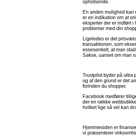
ophidsende.
En anden mulighed kan d
er en indikation om at o
eksperter der er indført i
problemer med din shop
Ligeledes er det prisværd
transaktionen, som eksem
essesentielt, at man stad
Sakse, uanset om man søg
Trustpilot byder på ultr
og af den grund er det a
forinden du shopper.
Facebook medfører tillig
der en række webbutikker
hvilket lige så vel kan dr
Hjemmesiden er finansier
vi præsenterer virksomhe