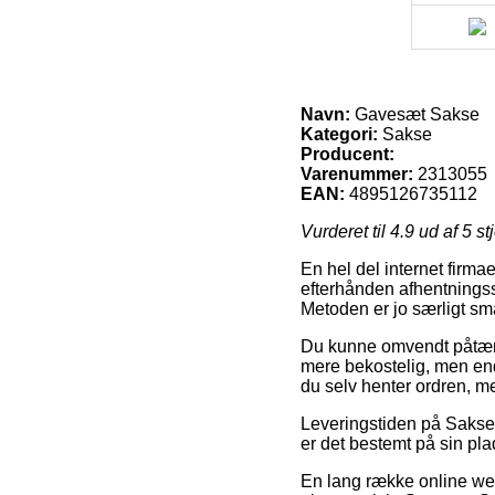
Navn:
Gavesæt Sakse
Kategori:
Sakse
Producent:
Varenummer:
2313055
EAN:
4895126735112
Vurderet til
4.9
ud af 5 st
En hel del internet firma
efterhånden afhentningsst
Metoden er jo særligt sm
Du kunne omvendt påtænke 
mere bekostelig, men en
du selv henter ordren, me
Leveringstiden på Sakse e
er det bestemt på sin pla
En lang række online web