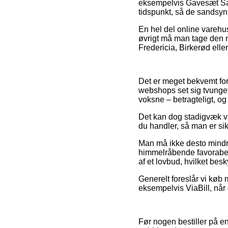
eksempelvis Gavesæt Saks
tidspunkt, så de sandsynl
En hel del online varehus
øvrigt må man tage den m
Fredericia, Birkerød eller 
Det er meget bekvemt for 
webshops set sig tvunget 
voksne – betragteligt, o
Det kan dog stadigvæk vær
du handler, så man er sik
Man må ikke desto mindre
himmelråbende favorabel,
af et lovbud, hvilket bes
Generelt foreslår vi køb 
eksempelvis ViaBill, når
Før nogen bestiller på en