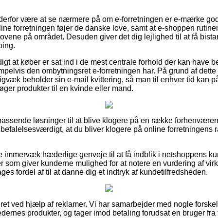
erfor være at se nærmere på om e-forretningen er e-mærke godk
nline forretningen føjer de danske love, samt at e-shoppen rutin
 lovene på området. Desuden giver det dig lejlighed til at få bista
ping.
igt at køber er sat ind i de mest centrale forhold der kan have b
pelvis den ombytningsret e-forretningen har. På grund af dette
igvæk beholder sin e-mail kvittering, så man til enhver tid kan
er produkter til en kvinde eller mand.
a passende løsninger til at blive klogere på en række forhenvær
nbefalelsesværdigt, at du bliver klogere på online forretningens
e immervæk hæderlige genveje til at få indblik i netshoppens k
 som giver kunderne mulighed for at notere en vurdering af vi
ages fordel af til at danne dig et indtryk af kundetilfredsheden.
et ved hjælp af reklamer. Vi har samarbejder med nogle forskel
dernes produkter, og tager imod betaling forudsat en bruger fr