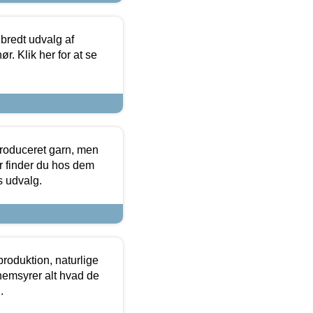
 bredt udvalg af
r. Klik her for at se
produceret garn, men
or finder du hos dem
es udvalg.
roduktion, naturlige
nemsyrer alt hvad de
.