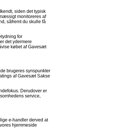
endt, siden det typisk
emæssigt monitoreres af
nd, såfremt du skulle få
etydning for
 er det ydermere
 påvise købet af Gavesæt
ende brugeres synspunkter
 ratings af Gavesæt Sakse
undefokus. Derudover er
rksomhedens service,
lige e-handler derved at
a vores hjemmeside