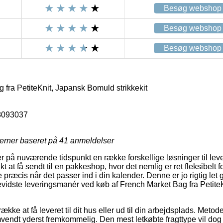
Besøg webshop
Besøg webshop
Besøg webshop
fra PetiteKnit, Japansk Bomuld strikkekit
8093037
jerner baseret på
41
anmeldelser
er på nuværende tidspunkt en række forskellige løsninger til le
 at få sendt til en pakkeshop, hvor det nemlig er ret fleksibelt 
 præcis når det passer ind i din kalender. Denne er jo rigtig let 
vidste leveringsmanér ved køb af French Market Bag fra Petit
ække at få leveret til dit hus eller ud til din arbejdsplads. Meto
endt yderst fremkommelig. Den mest letkøbte fragttype vil dog al