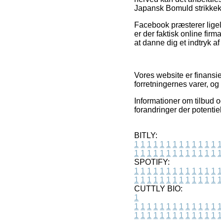
Japansk Bomuld strikkeki
Facebook præsterer ligel
er der faktisk online fir
at danne dig et indtryk af
Vores website er finansi
forretningernes varer, og
Informationer om tilbud 
forandringer der potentie
BITLY:
1
1
1
1
1
1
1
1
1
1
1
1
1
1
1
1
1
1
1
1
1
1
1
1
1
1
SPOTIFY:
1
1
1
1
1
1
1
1
1
1
1
1
1
1
1
1
1
1
1
1
1
1
1
1
1
1
CUTTLY BIO:
1
1
1
1
1
1
1
1
1
1
1
1
1
1
1
1
1
1
1
1
1
1
1
1
1
1
1