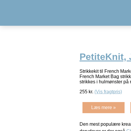
PetiteKnit,
Strikkekit til French Mar
French Market Bag strikk
strikkes i hulmønster på
255
kr.
(Vis fragtpris)
Læs mere »
Den mest populære kreat