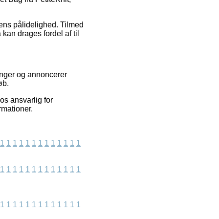
rens pålidelighed. Tilmed
kan drages fordel af til
ninger og annoncerer
øb.
os ansvarlig for
rmationer.
1
1
1
1
1
1
1
1
1
1
1
1
1
1
1
1
1
1
1
1
1
1
1
1
1
1
1
1
1
1
1
1
1
1
1
1
1
1
1