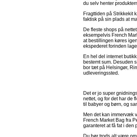
du selv henter produkter
Fragttiden på Strikkekit 
faktisk på sin plads at 
De fleste shops på nettet
eksempelvis French Marke
at bestillingen køres ige
ekspederet forinden lag
En hel del internet butik
bestemt sum. Desuden sku
bor tæt på Helsingør, Ring
udleveringssted.
Det er jo super gnidnings
nettet, og for det har de
til babyer og børn, og sa
Men det kan immervæk vis
French Market Bag fra Pe
garanteret at få fat i den p
Du bør trods alt være om