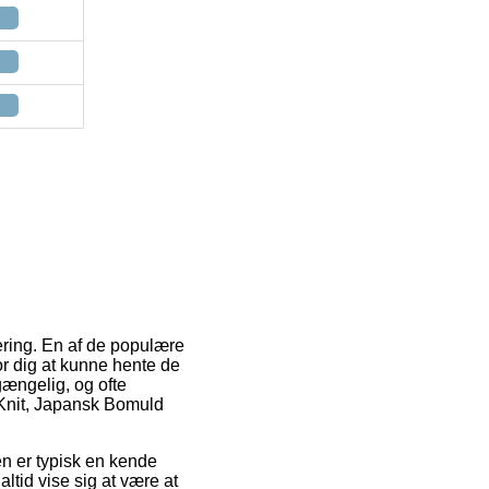
vering. En af de populære
for dig at kunne hente de
gængelig, og ofte
eKnit, Japansk Bomuld
den er typisk en kende
tid vise sig at være at