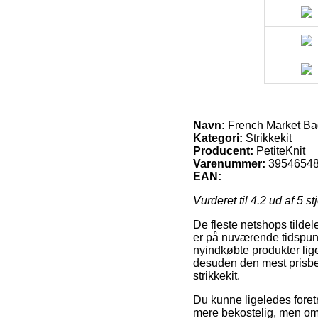
Navn:
French Market Bag 
Kategori:
Strikkekit
Producent:
PetiteKnit
Varenummer:
3954654
EAN:
Vurderet til
4.2
ud af 5 st
De fleste netshops tildel
er på nuværende tidspunkt
nyindkøbte produkter lige
desuden den mest prisbe
strikkekit.
Du kunne ligeledes foretr
mere bekostelig, men omv