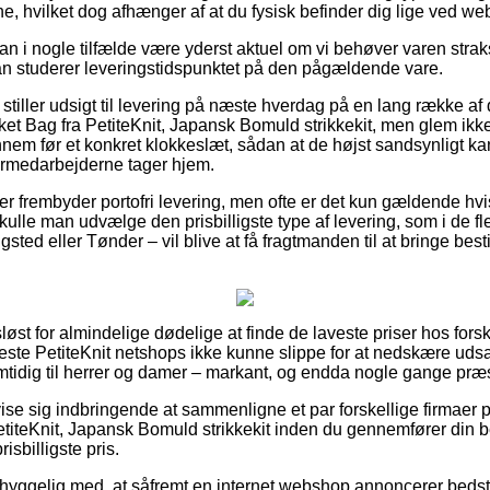
ne, hvilket dog afhænger af at du fysisk befinder dig lige ved w
kan i nogle tilfælde være yderst aktuel om vi behøver varen strak
man studerer leveringstidspunktet på den pågældende vare.
 stiller udsigt til levering på næste hverdag på en lang række af
t Bag fra PetiteKnit, Japansk Bomuld strikkekit, men glem ikke 
nnem før et konkret klokkeslæt, sådan at de højst sandsynligt ka
ermedarbejderne tager hjem.
ker frembyder portofri levering, men ofte er det kun gældende hvis
lle man udvælge den prisbilligste type af levering, som i de fl
sted eller Tønder – vil blive at få fragtmanden til at bringe bestil
løst for almindelige dødelige at finde de laveste priser hos fors
 fleste PetiteKnit netshops ikke kunne slippe for at nedskære ud
mtidig til herrer og damer – markant, og endda nogle gange præst
e sig indbringende at sammenligne et par forskellige firmaer på
titeKnit, Japansk Bomuld strikkekit inden du gennemfører din be
risbilligste pris.
hyggelig med, at såfremt en internet webshop annoncerer bedst i