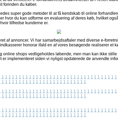
t forinden du køber.
edes super gode metoder til at få kendskab til online forhandle
maer hvor du kan udforme en evaluering af deres køb, hvilket også 
 hvor tilfredse kunderne er.
eret af annoncer. Vi har samarbejdsaftaler med diverse e-forret
 indkasserer honorar ifald en af vores besøgende realiserer et k
og online shops vedligeholdes løbende, men man kan ikke stille 
lt er implementeret siden vi nyligst opdaterede de anvendte info
1
1
1
1
1
1
1
1
1
1
1
1
1
1
1
1
1
1
1
1
1
1
1
1
1
1
1
1
1
1
1
1
1
1
1
1
1
1
1
1
1
1
1
1
1
1
1
1
1
1
1
1
1
1
1
1
1
1
1
1
1
1
1
1
1
1
1
1
1
1
1
1
1
1
1
1
1
1
1
1
1
1
1
1
1
1
1
1
1
1
1
1
1
1
1
1
1
1
1
1
1
1
1
1
1
1
1
1
1
1
1
1
1
1
1
1
1
1
1
1
1
1
1
1
1
1
1
1
1
1
1
1
1
1
1
1
1
1
1
1
1
1
1
1
1
1
1
1
1
1
1
1
1
1
1
1
1
1
1
1
1
1
1
1
1
1
1
1
1
1
1
1
1
1
1
1
1
1
1
1
1
1
1