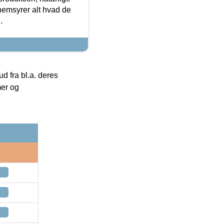
nemsyrer alt hvad de
.
 fra bl.a. deres
mer og