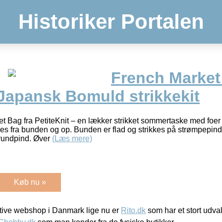
Historiker Portalen
French Market
 Japansk Bomuld strikkekit
ket Bag fra PetiteKnit – en lækker strikket sommertaske med foer
es fra bunden og op. Bunden er flad og strikkes på strømpepin
 rundpind. Øver
(Læs mere)
Køb nu »
ive webshop i Danmark lige nu er
Rito.dk
som har et stort udval