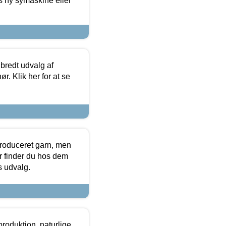
s ny symaskine eller
 bredt udvalg af
r. Klik her for at se
produceret garn, men
or finder du hos dem
es udvalg.
roduktion, naturlige