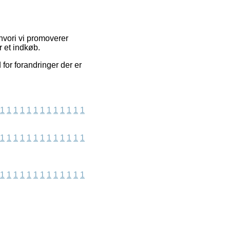
hvori vi promoverer
r et indkøb.
for forandringer der er
1
1
1
1
1
1
1
1
1
1
1
1
1
1
1
1
1
1
1
1
1
1
1
1
1
1
1
1
1
1
1
1
1
1
1
1
1
1
1