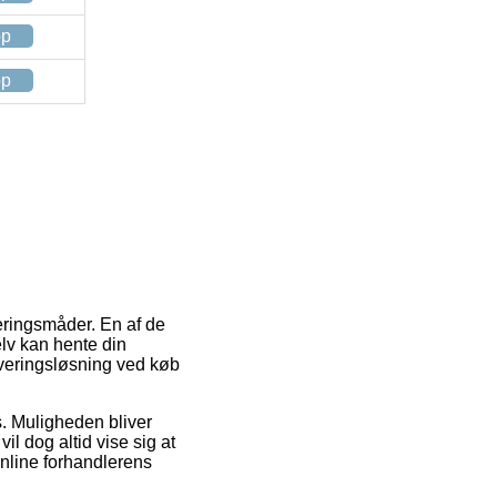
op
op
eringsmåder. En af de
elv kan hente din
 leveringsløsning ved køb
ds. Muligheden bliver
il dog altid vise sig at
online forhandlerens