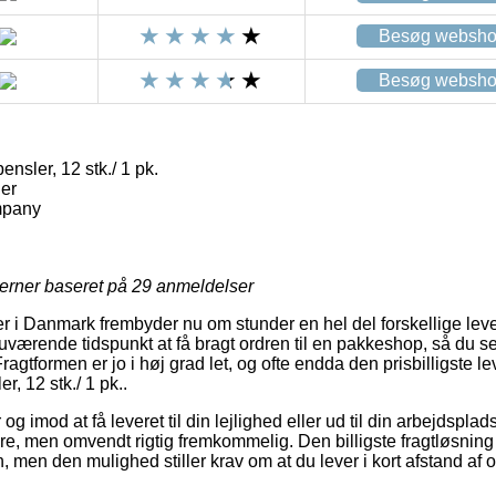
Besøg websh
Besøg websh
nsler, 12 stk./ 1 pk.
er
mpany
jerner baseret på
29
anmeldelser
r i Danmark frembyder nu om stunder en hel del forskellige lev
uværende tidspunkt at få bragt ordren til en pakkeshop, så du s
 Fragtformen er jo i høj grad let, og ofte endda den prisbilligste
r, 12 stk./ 1 pk..
r og imod at få leveret til din lejlighed eller ud til din arbejdspla
re, men omvendt rigtig fremkommelig. Den billigste fragtløsning v
, men den mulighed stiller krav om at du lever i kort afstand af 