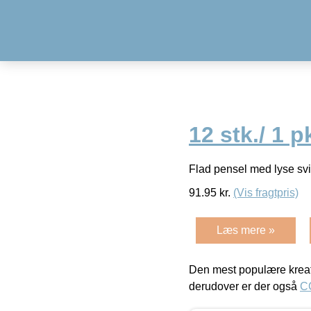
12 stk./ 1 p
Flad pensel med lyse svi
91.95
kr.
(Vis fragtpris)
Læs mere »
Den mest populære kreat
derudover er der også
C