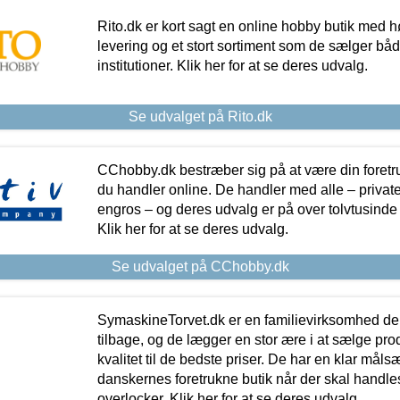
Rito.dk er kort sagt en online hobby butik med h
levering og et stort sortiment som de sælger både
institutioner. Klik her for at se deres udvalg.
Se udvalget på Rito.dk
CChobby.dk bestræber sig på at være din foretr
du handler online. De handler med alle – private,
engros – og deres udvalg er på over tolvtusinde 
Klik her for at se deres udvalg.
Se udvalget på CChobby.dk
SymaskineTorvet.dk er en familievirksomhed der
tilbage, og de lægger en stor ære i at sælge pro
kvalitet til de bedste priser. De har en klar mål
danskernes foretrukne butik når der skal handle
overlocker. Klik her for at se deres udvalg.