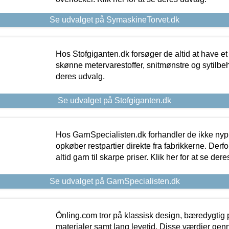
Se udvalget på SymaskineTorvet.dk
Hos Stofgiganten.dk forsøger de altid at have et
skønne metervarestoffer, snitmønstre og sytilbehø
deres udvalg.
Se udvalget på Stofgiganten.dk
Hos GarnSpecialisten.dk forhandler de ikke ny
opkøber restpartier direkte fra fabrikkerne. Derf
altid garn til skarpe priser. Klik her for at se der
Se udvalget på GarnSpecialisten.dk
Önling.com tror på klassisk design, bæredygtig p
materialer samt lang levetid. Disse værdier gen