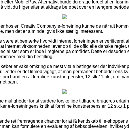
køb eller MobilePay. Alternativt burde du drage fordel af en løsni
så vidt du higer efter at afdrage beløbet over en længere periode
er hos en Creativ Company e-forretning kunne de når alt kommer 
le, men det er almindeligvis ikke særlig interessant.
 være at bemærke hvorvidt internet forretningen er verificeret a
 at internet virksomheden lever op til de officielle danske regler, 
ecialister som er inde i reglerne på området. Dette er desuden en
lemmaer med din bestilling.
 køber er vaks omkring de mest vitale betingelser der indvirker p
er. Derfor er det tilmed vigtigt, at man permanent beholder ens kvi
e om handlen af formline kunstnerpensler, 12 stk./ 1 pk., om man 
r et barn.
 fine muligheder for at vurdere forskellige tidligere brugeres erfar
sker e-forretningens kritik af formline kunstnerpensler, 12 stk./ 1 p
nde ret fremragende chancer for at få kendskab til e-shoppens
 man kan formulere en evaluering af købsoplevelsen, hvilket y