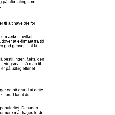
ng på afbetaling som
.
til alt have øje for
f e-mærket, hvilket
udover at e-firmaet fra tid
 god genvej til at få
å bestillingen, f.eks. den
tteringsmail, så man til
er på udkig efter et
inger og på grund af dette
k. forud for at du
 popularitet. Desuden
dermere må drages fordel