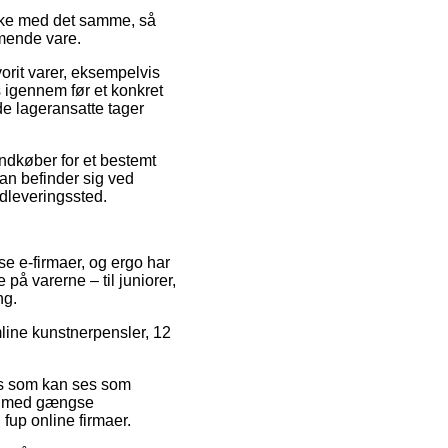
kke med det samme, så
mmende vare.
orit varer, eksempelvis
s igennem før et konkret
de lageransatte tager
indkøber for et bestemt
an befinder sig ved
udleveringssted.
se e-firmaer, og ergo har
på varerne – til juniorer,
ng.
mline kunstnerpensler, 12
ris som kan ses som
Køb med gængse
fup online firmaer.