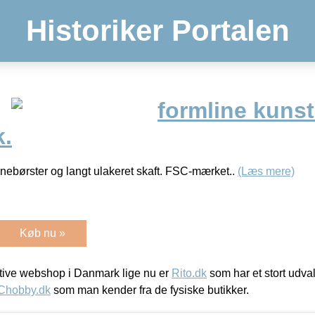
Historiker Portalen
formline kunst
k.
nebørster og langt ulakeret skaft. FSC-mærket..
(Læs mere)
Køb nu »
ive webshop i Danmark lige nu er
Rito.dk
som har et stort udval
Chobby.dk
som man kender fra de fysiske butikker.