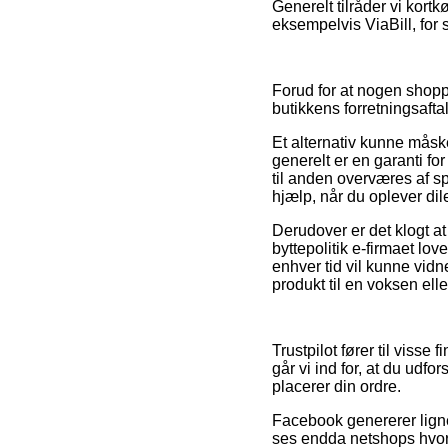
Generelt tilråder vi kort
eksempelvis ViaBill, for 
Forud for at nogen shopp
butikkens forretningsafta
Et alternativ kunne måske
generelt er en garanti for
til anden overværes af sp
hjælp, når du oplever di
Derudover er det klogt at
byttepolitik e-firmaet lov
enhver tid vil kunne vidn
produkt til en voksen elle
Trustpilot fører til visse
går vi ind for, at du udfor
placerer din ordre.
Facebook genererer ligne
ses endda netshops hvor