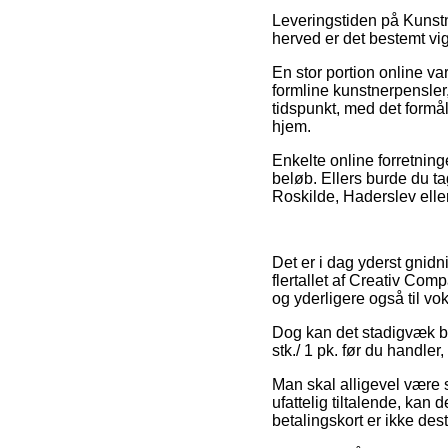
Leveringstiden på Kunst
herved er det bestemt v
En stor portion online v
formline kunstnerpensler,
tidspunkt, med det formål
hjem.
Enkelte online forretning
beløb. Ellers burde du t
Roskilde, Haderslev eller 
Det er i dag yderst gnidn
flertallet af Creativ Com
og yderligere også til v
Dog kan det stadigvæk bli
stk./ 1 pk. før du handler
Man skal alligevel være 
ufattelig tiltalende, ka
betalingskort er ikke des