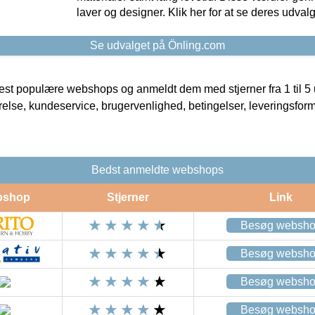
laver og designer. Klik her for at se deres udvalg
Se udvalget på Önling.com
t populære webshops og anmeldt dem med stjerner fra 1 til 5 ud
rrelse, kundeservice, brugervenlighed, betingelser, leveringsfor
Bedst anmeldte webshops
bshop
Stjerner
Link
Besøg websh
Besøg websh
Besøg websh
Besøg websh