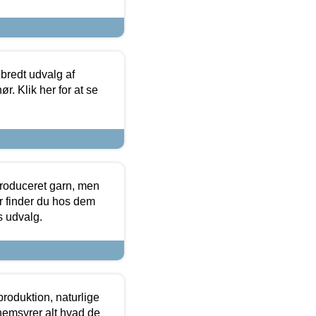
 bredt udvalg af
r. Klik her for at se
produceret garn, men
or finder du hos dem
es udvalg.
roduktion, naturlige
nemsyrer alt hvad de