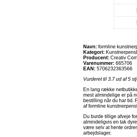
Navn:
formline kunstnerpe
Kategori:
Kunstnerpensl
Producent:
Creativ Co
Varenummer:
665706
EAN:
5706232363566
Vurderet til
3.7
ud af 5 st
En lang række netbutikke
mest almindelige er på n
bestilling når du har tid.
af formline kunstnerpensle
Du burde tillige afveje fo
almindeligvis en tak dyre
være selv at hente ordren
arbejdslager.