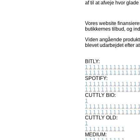
af til at afveje hvor glad
Vores website finansiere
butikkernes tilbud, og in
Viden angående produkter
blevet udarbejdet efter a
BITLY:
1
1
1
1
1
1
1
1
1
1
1
1
1
1
1
1
1
1
1
1
1
1
1
1
1
1
SPOTIFY:
1
1
1
1
1
1
1
1
1
1
1
1
1
1
1
1
1
1
1
1
1
1
1
1
1
1
CUTTLY BIO:
1
1
1
1
1
1
1
1
1
1
1
1
1
1
1
1
1
1
1
1
1
1
1
1
1
1
1
CUTTLY OLD:
1
1
1
1
1
1
1
1
1
1
1
MEDIUM: