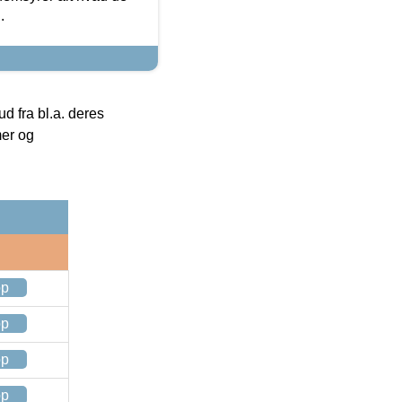
.
 fra bl.a. deres
mer og
op
op
op
op