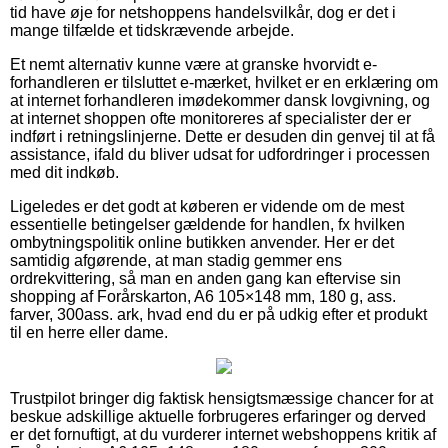
tid have øje for netshoppens handelsvilkår, dog er det i
mange tilfælde et tidskrævende arbejde.
Et nemt alternativ kunne være at granske hvorvidt e-
forhandleren er tilsluttet e-mærket, hvilket er en erklæring om
at internet forhandleren imødekommer dansk lovgivning, og
at internet shoppen ofte monitoreres af specialister der er
indført i retningslinjerne. Dette er desuden din genvej til at få
assistance, ifald du bliver udsat for udfordringer i processen
med dit indkøb.
Ligeledes er det godt at køberen er vidende om de mest
essentielle betingelser gældende for handlen, fx hvilken
ombytningspolitik online butikken anvender. Her er det
samtidig afgørende, at man stadig gemmer ens
ordrekvittering, så man en anden gang kan eftervise sin
shopping af Forårskarton, A6 105×148 mm, 180 g, ass.
farver, 300ass. ark, hvad end du er på udkig efter et produkt
til en herre eller dame.
Trustpilot bringer dig faktisk hensigtsmæssige chancer for at
beskue adskillige aktuelle forbrugeres erfaringer og derved
er det fornuftigt, at du vurderer internet webshoppens kritik af