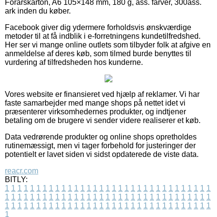
Forårskarton, A6 105×148 mm, 180 g, ass. farver, 300ass.
ark inden du køber.
Facebook giver dig ydermere forholdsvis ønskværdige
metoder til at få indblik i e-forretningens kundetilfredshed.
Her ser vi mange online outlets som tilbyder folk at afgive en
anmeldelse af deres køb, som tilmed burde benyttes til
vurdering af tilfredsheden hos kunderne.
Vores website er finansieret ved hjælp af reklamer. Vi har
faste samarbejder med mange shops på nettet idet vi
præsenterer virksomhedernes produkter, og indtjener
betaling om de brugere vi sender videre realiserer et køb.
Data vedrørende produkter og online shops opretholdes
rutinemæssigt, men vi tager forbehold for justeringer der
potentielt er lavet siden vi sidst opdaterede de viste data.
reacr.com
BITLY:
1
1
1
1
1
1
1
1
1
1
1
1
1
1
1
1
1
1
1
1
1
1
1
1
1
1
1
1
1
1
1
1
1
1
1
1
1
1
1
1
1
1
1
1
1
1
1
1
1
1
1
1
1
1
1
1
1
1
1
1
1
1
1
1
1
1
1
1
1
1
1
1
1
1
1
1
1
1
1
1
1
1
1
1
1
1
1
1
1
1
1
1
1
1
1
1
1
1
1
1