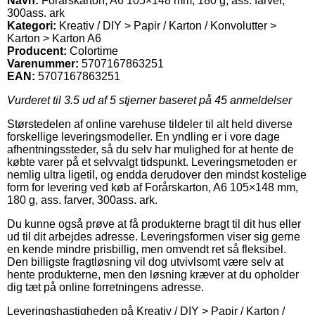
Navn:
Forårskarton, A6 105×148 mm, 180 g, ass. farver,
300ass. ark
Kategori:
Kreativ / DIY > Papir / Karton / Konvolutter >
Karton > Karton A6
Producent:
Colortime
Varenummer:
5707167863251
EAN:
5707167863251
Vurderet til
3.5
ud af 5 stjerner baseret på
45
anmeldelser
Størstedelen af online varehuse tildeler til alt held diverse
forskellige leveringsmodeller. En yndling er i vore dage
afhentningssteder, så du selv har mulighed for at hente de
købte varer på et selvvalgt tidspunkt. Leveringsmetoden er
nemlig ultra ligetil, og endda derudover den mindst kostelige
form for levering ved køb af Forårskarton, A6 105×148 mm,
180 g, ass. farver, 300ass. ark.
Du kunne også prøve at få produkterne bragt til dit hus eller
ud til dit arbejdes adresse. Leveringsformen viser sig gerne
en kende mindre prisbillig, men omvendt ret så fleksibel.
Den billigste fragtløsning vil dog utvivlsomt være selv at
hente produkterne, men den løsning kræver at du opholder
dig tæt på online forretningens adresse.
Leveringshastigheden på Kreativ / DIY > Papir / Karton /