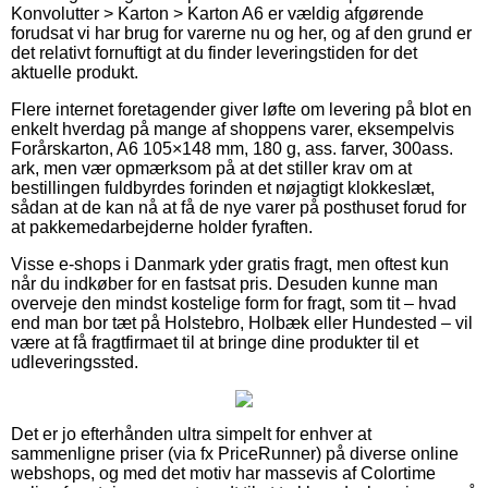
Konvolutter > Karton > Karton A6 er vældig afgørende
forudsat vi har brug for varerne nu og her, og af den grund er
det relativt fornuftigt at du finder leveringstiden for det
aktuelle produkt.
Flere internet foretagender giver løfte om levering på blot en
enkelt hverdag på mange af shoppens varer, eksempelvis
Forårskarton, A6 105×148 mm, 180 g, ass. farver, 300ass.
ark, men vær opmærksom på at det stiller krav om at
bestillingen fuldbyrdes forinden et nøjagtigt klokkeslæt,
sådan at de kan nå at få de nye varer på posthuset forud for
at pakkemedarbejderne holder fyraften.
Visse e-shops i Danmark yder gratis fragt, men oftest kun
når du indkøber for en fastsat pris. Desuden kunne man
overveje den mindst kostelige form for fragt, som tit – hvad
end man bor tæt på Holstebro, Holbæk eller Hundested – vil
være at få fragtfirmaet til at bringe dine produkter til et
udleveringssted.
Det er jo efterhånden ultra simpelt for enhver at
sammenligne priser (via fx PriceRunner) på diverse online
webshops, og med det motiv har massevis af Colortime