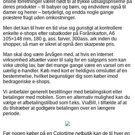
online forretninger været nødt til at trykke udsalgspriserne på
deres produkter – til babyer og børn, og endvidere også til
damer og herrer – betydeligt, og endda nogle gange
præstere fragt uden omkostninger.
Men det kan til hver en tid vise sig gunstigt at kontrollere
enkelte e-shops efter rabatkoder på Forårskarton, A6
105×148 mm, 180 g, ass. farver, 300ass. ark inden du
shopper, så man er sikret at opnå den skarpeste pris.
Man skal dog være årvågen med, at hvis en internet
virksomhed afsætter varer til salg for en salgspris som kan
virke utrolig lav, bør det mange gange være en varsel om en
uærlig e-handler. Køb med kort er heldigvis omsluttet af en
bestemmelse, hvilket begunstiger dig som køber imod
bedrageriske e-shops.
Vi anbefaler generelt bestillinger med betalingskort eller
betalinger med mobilen. Som en alternativ mulighed kan du
vælge et afbetalingstilbud som f.eks. ViaBill, i tilfælde af at
du tilstræber at godtgøre betalingen over en længere
periode.
Før nogen køber på en Colortime netbutik kan de til hver en