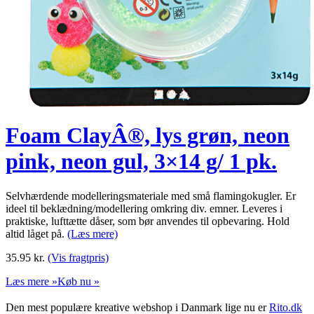
Foam ClayÂ®, lys grøn, neon
pink, neon gul, 3×14 g/ 1 pk.
Selvhærdende modelleringsmateriale med små flamingokugler. Er
ideel til beklædning/modellering omkring div. emner. Leveres i
praktiske, lufttætte dåser, som bør anvendes til opbevaring. Hold
altid låget på.
(Læs mere)
35.95
kr.
(Vis fragtpris)
Læs mere »
Køb nu »
Den mest populære kreative webshop i Danmark lige nu er
Rito.dk