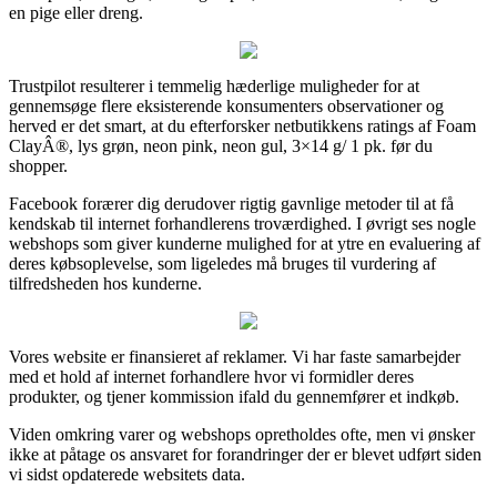
en pige eller dreng.
Trustpilot resulterer i temmelig hæderlige muligheder for at
gennemsøge flere eksisterende konsumenters observationer og
herved er det smart, at du efterforsker netbutikkens ratings af Foam
ClayÂ®, lys grøn, neon pink, neon gul, 3×14 g/ 1 pk. før du
shopper.
Facebook forærer dig derudover rigtig gavnlige metoder til at få
kendskab til internet forhandlerens troværdighed. I øvrigt ses nogle
webshops som giver kunderne mulighed for at ytre en evaluering af
deres købsoplevelse, som ligeledes må bruges til vurdering af
tilfredsheden hos kunderne.
Vores website er finansieret af reklamer. Vi har faste samarbejder
med et hold af internet forhandlere hvor vi formidler deres
produkter, og tjener kommission ifald du gennemfører et indkøb.
Viden omkring varer og webshops opretholdes ofte, men vi ønsker
ikke at påtage os ansvaret for forandringer der er blevet udført siden
vi sidst opdaterede websitets data.