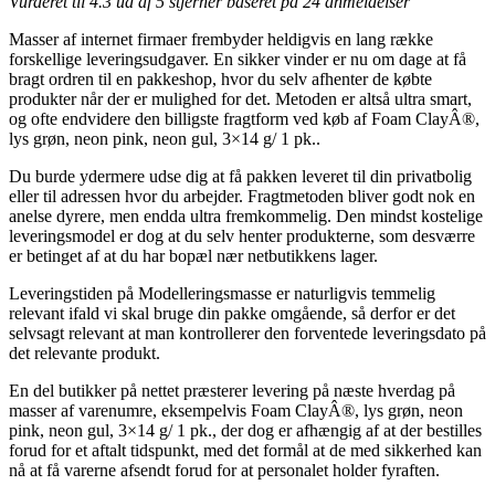
Vurderet til
4.3
ud af 5 stjerner baseret på
24
anmeldelser
Masser af internet firmaer frembyder heldigvis en lang række
forskellige leveringsudgaver. En sikker vinder er nu om dage at få
bragt ordren til en pakkeshop, hvor du selv afhenter de købte
produkter når der er mulighed for det. Metoden er altså ultra smart,
og ofte endvidere den billigste fragtform ved køb af Foam ClayÂ®,
lys grøn, neon pink, neon gul, 3×14 g/ 1 pk..
Du burde ydermere udse dig at få pakken leveret til din privatbolig
eller til adressen hvor du arbejder. Fragtmetoden bliver godt nok en
anelse dyrere, men endda ultra fremkommelig. Den mindst kostelige
leveringsmodel er dog at du selv henter produkterne, som desværre
er betinget af at du har bopæl nær netbutikkens lager.
Leveringstiden på Modelleringsmasse er naturligvis temmelig
relevant ifald vi skal bruge din pakke omgående, så derfor er det
selvsagt relevant at man kontrollerer den forventede leveringsdato på
det relevante produkt.
En del butikker på nettet præsterer levering på næste hverdag på
masser af varenumre, eksempelvis Foam ClayÂ®, lys grøn, neon
pink, neon gul, 3×14 g/ 1 pk., der dog er afhængig af at der bestilles
forud for et aftalt tidspunkt, med det formål at de med sikkerhed kan
nå at få varerne afsendt forud for at personalet holder fyraften.