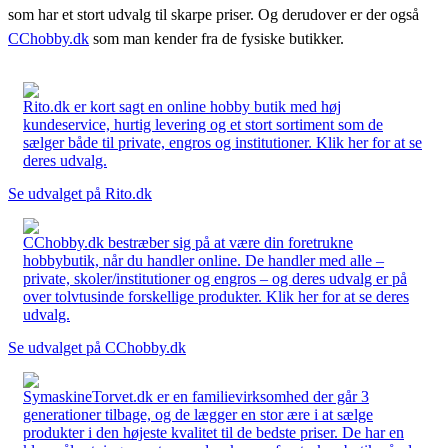
som har et stort udvalg til skarpe priser. Og derudover er der også
CChobby.dk
som man kender fra de fysiske butikker.
Rito.dk er kort sagt en online hobby butik med høj
kundeservice, hurtig levering og et stort sortiment som de
sælger både til private, engros og institutioner. Klik her for at se
deres udvalg.
Se udvalget på Rito.dk
CChobby.dk bestræber sig på at være din foretrukne
hobbybutik, når du handler online. De handler med alle –
private, skoler/institutioner og engros – og deres udvalg er på
over tolvtusinde forskellige produkter. Klik her for at se deres
udvalg.
Se udvalget på CChobby.dk
SymaskineTorvet.dk er en familievirksomhed der går 3
generationer tilbage, og de lægger en stor ære i at sælge
produkter i den højeste kvalitet til de bedste priser. De har en