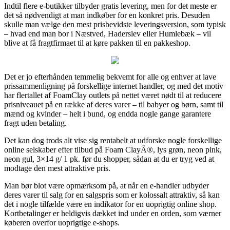
Indtil flere e-butikker tilbyder gratis levering, men for det meste er
det så nødvendigt at man indkøber for en konkret pris. Desuden
skulle man vælge den mest prisbevidste leveringsversion, som typisk
– hvad end man bor i Næstved, Haderslev eller Humlebæk – vil
blive at få fragtfirmaet til at køre pakken til en pakkeshop.
Det er jo efterhånden temmelig bekvemt for alle og enhver at lave
prissammenligning på forskellige internet handler, og med det motiv
har flertallet af FoamClay outlets på nettet været nødt til at reducere
prisniveauet på en række af deres varer – til babyer og børn, samt til
mænd og kvinder – helt i bund, og endda nogle gange garantere
fragt uden betaling.
Det kan dog trods alt vise sig rentabelt at udforske nogle forskellige
online selskaber efter tilbud på Foam ClayÂ®, lys grøn, neon pink,
neon gul, 3×14 g/ 1 pk. før du shopper, sådan at du er tryg ved at
modtage den mest attraktive pris.
Man bør blot være opmærksom på, at når en e-handler udbyder
deres varer til salg for en salgspris som er kolossalt attraktiv, så kan
det i nogle tilfælde være en indikator for en uoprigtig online shop.
Kortbetalinger er heldigvis dækket ind under en orden, som værner
køberen overfor uoprigtige e-shops.