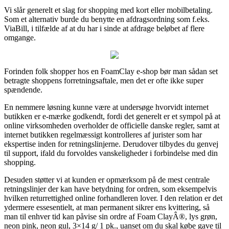
Vi slår generelt et slag for shopping med kort eller mobilbetaling.
Som et alternativ burde du benytte en afdragsordning som f.eks.
ViaBill, i tilfælde af at du har i sinde at afdrage beløbet af flere
omgange.
Forinden folk shopper hos en FoamClay e-shop bør man sådan set
betragte shoppens forretningsaftale, men det er ofte ikke super
spændende.
En nemmere løsning kunne være at undersøge hvorvidt internet
butikken er e-mærke godkendt, fordi det generelt er et sympol på at
online virksomheden overholder de officielle danske regler, samt at
internet butikken regelmæssigt kontrolleres af jurister som har
ekspertise inden for retningslinjerne. Derudover tilbydes du genvej
til support, ifald du forvoldes vanskeligheder i forbindelse med din
shopping.
Desuden støtter vi at kunden er opmærksom på de mest centrale
retningslinjer der kan have betydning for ordren, som eksempelvis
hvilken returrettighed online forhandleren lover. I den relation er det
ydermere essesentielt, at man permanent sikrer ens kvittering, så
man til enhver tid kan påvise sin ordre af Foam ClayÂ®, lys grøn,
neon pink, neon gul, 3×14 g/ 1 pk., uanset om du skal købe gave til