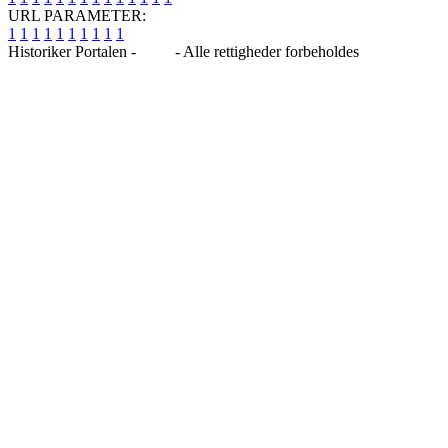
URL PARAMETER:
1
1
1
1
1
1
1
1
1
1
Historiker Portalen -
Blog
- Alle rettigheder forbeholdes