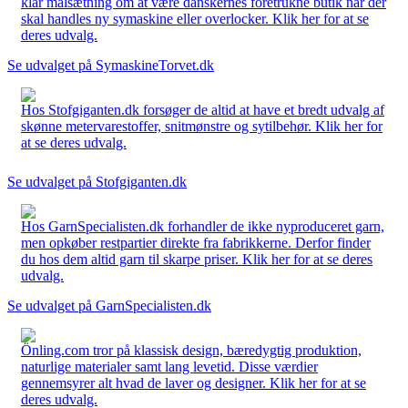
klar målsætning om at være danskernes foretrukne butik når der
skal handles ny symaskine eller overlocker. Klik her for at se
deres udvalg.
Se udvalget på SymaskineTorvet.dk
Hos Stofgiganten.dk forsøger de altid at have et bredt udvalg af
skønne metervarestoffer, snitmønstre og sytilbehør. Klik her for
at se deres udvalg.
Se udvalget på Stofgiganten.dk
Hos GarnSpecialisten.dk forhandler de ikke nyproduceret garn,
men opkøber restpartier direkte fra fabrikkerne. Derfor finder
du hos dem altid garn til skarpe priser. Klik her for at se deres
udvalg.
Se udvalget på GarnSpecialisten.dk
Önling.com tror på klassisk design, bæredygtig produktion,
naturlige materialer samt lang levetid. Disse værdier
gennemsyrer alt hvad de laver og designer. Klik her for at se
deres udvalg.