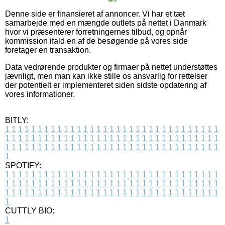
Denne side er finansieret af annoncer. Vi har et tæt
samarbejde med en mængde outlets på nettet i Danmark
hvor vi præsenterer forretningernes tilbud, og opnår
kommission ifald en af de besøgende på vores side
foretager en transaktion.
Data vedrørende produkter og firmaer på nettet understøttes
jævnligt, men man kan ikke stille os ansvarlig for rettelser
der potentielt er implementeret siden sidste opdatering af
vores informationer.
BITLY:
1
1
1
1
1
1
1
1
1
1
1
1
1
1
1
1
1
1
1
1
1
1
1
1
1
1
1
1
1
1
1
1
1
1
1
1
1
1
1
1
1
1
1
1
1
1
1
1
1
1
1
1
1
1
1
1
1
1
1
1
1
1
1
1
1
1
1
1
1
1
1
1
1
1
1
1
1
1
1
1
1
1
1
1
1
1
1
1
1
1
1
1
1
1
1
1
1
1
1
1
SPOTIFY:
1
1
1
1
1
1
1
1
1
1
1
1
1
1
1
1
1
1
1
1
1
1
1
1
1
1
1
1
1
1
1
1
1
1
1
1
1
1
1
1
1
1
1
1
1
1
1
1
1
1
1
1
1
1
1
1
1
1
1
1
1
1
1
1
1
1
1
1
1
1
1
1
1
1
1
1
1
1
1
1
1
1
1
1
1
1
1
1
1
1
1
1
1
1
1
1
1
1
1
1
CUTTLY BIO:
1