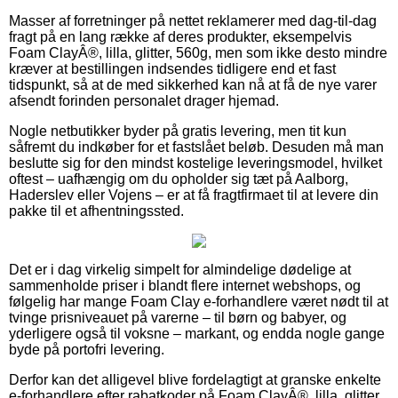
Masser af forretninger på nettet reklamerer med dag-til-dag
fragt på en lang række af deres produkter, eksempelvis
Foam ClayÂ®, lilla, glitter, 560g, men som ikke desto mindre
kræver at bestillingen indsendes tidligere end et fast
tidspunkt, så at de med sikkerhed kan nå at få de nye varer
afsendt forinden personalet drager hjemad.
Nogle netbutikker byder på gratis levering, men tit kun
såfremt du indkøber for et fastslået beløb. Desuden må man
beslutte sig for den mindst kostelige leveringsmodel, hvilket
oftest – uafhængig om du opholder sig tæt på Aalborg,
Haderslev eller Vojens – er at få fragtfirmaet til at levere din
pakke til et afhentningssted.
Det er i dag virkelig simpelt for almindelige dødelige at
sammenholde priser i blandt flere internet webshops, og
følgelig har mange Foam Clay e-forhandlere været nødt til at
tvinge prisniveauet på varerne – til børn og babyer, og
yderligere også til voksne – markant, og endda nogle gange
byde på portofri levering.
Derfor kan det alligevel blive fordelagtigt at granske enkelte
e-forhandlere efter rabatkoder på Foam ClayÂ®, lilla, glitter,