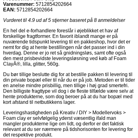
Varenummer:
5712854202664
EAN:
5712854202664
Vurderet til
4.9
ud af 5 stjerner baseret på
8
anmeldelser
En hel del e-forhandlere foreslår i øjeblikket et hav af
forskellige fragtformer. En favorit iblandt mange er på
nuværende tidspunkt levering til en pakkeshop, hvor det er
nemt for dig at hente bestillingen når det passer ind i din
hverdag. Denne er jo ret så gnidningsløs, samt ofte også
den mest prisbevidste leveringsløsning ved køb af Foam
ClayÂ®, lilla, glitter, 560g.
Du bør tillige beslutte dig for at bestille pakken til levering til
din private bopæl eller til når du er på job. Metoden er til tider
en anelse mindre prisbillig, men tillige i høj grad smertefri.
Den billigste fragttype vil dog i de fleste tilfælde være selv at
hente produkterne, som dog beroer på at du har bopæl med
kort afstand til netbutikkens lager.
Leveringshastigheden på Kreativ / DIY > Modellervoks >
Foam clay er selvfølgelig yderst væsentlig ifald man
mangler produkterne lige om lidt, og derfor er det faktisk
relevant at du ser nærmere på tidshorisonten for levering for
det respektive produkt.