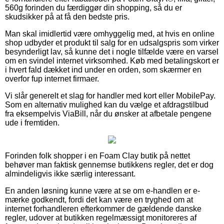
560g forinden du færdiggør din shopping, så du er
skudsikker på at få den bedste pris.
Man skal imidlertid være omhyggelig med, at hvis en online
shop udbyder et produkt til salg for en udsalgspris som virker
besynderligt lav, så kunne det i nogle tilfælde være en varsel
om en svindel internet virksomhed. Køb med betalingskort er
i hvert fald dækket ind under en orden, som skærmer en
overfor fup internet firmaer.
Vi slår generelt et slag for handler med kort eller MobilePay.
Som en alternativ mulighed kan du vælge et afdragstilbud
fra eksempelvis ViaBill, når du ønsker at afbetale pengene
ude i fremtiden.
Forinden folk shopper i en Foam Clay butik på nettet
behøver man faktisk gennemse butikkens regler, det er dog
almindeligvis ikke særlig interessant.
En anden løsning kunne være at se om e-handlen er e-
mærke godkendt, fordi det kan være en tryghed om at
internet forhandleren efterkommer de gældende danske
regler, udover at butikken regelmæssigt monitoreres af