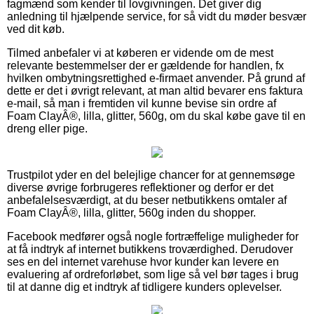
fagmænd som kender til lovgivningen. Det giver dig
anledning til hjælpende service, for så vidt du møder besvær
ved dit køb.
Tilmed anbefaler vi at køberen er vidende om de mest
relevante bestemmelser der er gældende for handlen, fx
hvilken ombytningsrettighed e-firmaet anvender. På grund af
dette er det i øvrigt relevant, at man altid bevarer ens faktura
e-mail, så man i fremtiden vil kunne bevise sin ordre af
Foam ClayÂ®, lilla, glitter, 560g, om du skal købe gave til en
dreng eller pige.
Trustpilot yder en del belejlige chancer for at gennemsøge
diverse øvrige forbrugeres reflektioner og derfor er det
anbefalelsesværdigt, at du beser netbutikkens omtaler af
Foam ClayÂ®, lilla, glitter, 560g inden du shopper.
Facebook medfører også nogle fortræffelige muligheder for
at få indtryk af internet butikkens troværdighed. Derudover
ses en del internet varehuse hvor kunder kan levere en
evaluering af ordreforløbet, som lige så vel bør tages i brug
til at danne dig et indtryk af tidligere kunders oplevelser.