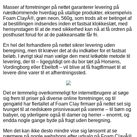
Masser af forretninger på nettet garanterer levering på
næstkommende hverdag på utallige produkter, eksempelvis
Foam ClayÂ®, grøn neon, 560g, som trods alt er betinget af
at bestillingen indsendes inden et fastsat klokkeslæt, med
hensynstagen til at de med sikkerhed kan nå at få ordren på
posthuset forud for at de pakkeansatte får fri.
En hel del forhandlere på nettet sikrer levering uden
beregning, men tit kræver det at du indkøber for et fastsat
beløb. I øvrigt skal man vælge den mest letkøbte metode til
levering, der tit – ligegyldigt om du bor tæt på Horsens,
Vordingborg eller Ebeltoft – vil blive at få fragtfirmaet til at
levere dine varer til et afhentningssted.
Det er temmelig overkommeligt for internetbrugere at søge
sig frem til priser på diverse online forretninger, og til
gengæld har flertallet af Foam Clay firmaer på nettet set sig
tvunget til at nedskære prisniveauet på varerne – til børn og
babyer, og yderligere også til damer og herrer – enormt, og
endda nogle gange byde på fragt uden beregning.
Men det kan ikke desto mindre vise sig lønsomt at se
nærmere på nogle webshops efter udsalg på Foam ClayÂ®,