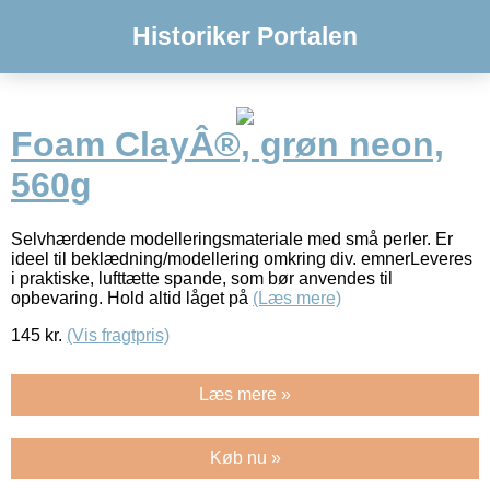
Historiker Portalen
Foam ClayÂ®, grøn neon,
560g
Selvhærdende modelleringsmateriale med små perler. Er
ideel til beklædning/modellering omkring div. emnerLeveres
i praktiske, lufttætte spande, som bør anvendes til
opbevaring. Hold altid låget på
(Læs mere)
145
kr.
(Vis fragtpris)
Læs mere »
Køb nu »