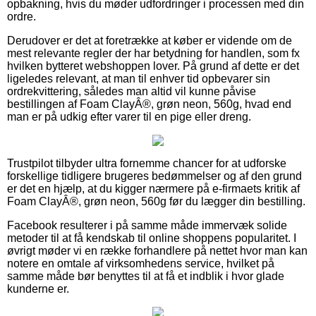
opbakning, hvis du møder udfordringer i processen med din
ordre.
Derudover er det at foretrække at køber er vidende om de
mest relevante regler der har betydning for handlen, som fx
hvilken bytteret webshoppen lover. På grund af dette er det
ligeledes relevant, at man til enhver tid opbevarer sin
ordrekvittering, således man altid vil kunne påvise
bestillingen af Foam ClayÂ®, grøn neon, 560g, hvad end
man er på udkig efter varer til en pige eller dreng.
Trustpilot tilbyder ultra fornemme chancer for at udforske
forskellige tidligere brugeres bedømmelser og af den grund
er det en hjælp, at du kigger nærmere på e-firmaets kritik af
Foam ClayÂ®, grøn neon, 560g før du lægger din bestilling.
Facebook resulterer i på samme måde immervæk solide
metoder til at få kendskab til online shoppens popularitet. I
øvrigt møder vi en række forhandlere på nettet hvor man kan
notere en omtale af virksomhedens service, hvilket på
samme måde bør benyttes til at få et indblik i hvor glade
kunderne er.