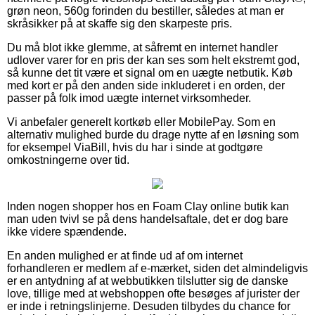
grøn neon, 560g forinden du bestiller, således at man er
skråsikker på at skaffe sig den skarpeste pris.
Du må blot ikke glemme, at såfremt en internet handler
udlover varer for en pris der kan ses som helt ekstremt god,
så kunne det tit være et signal om en uægte netbutik. Køb
med kort er på den anden side inkluderet i en orden, der
passer på folk imod uægte internet virksomheder.
Vi anbefaler generelt kortkøb eller MobilePay. Som en
alternativ mulighed burde du drage nytte af en løsning som
for eksempel ViaBill, hvis du har i sinde at godtgøre
omkostningerne over tid.
Inden nogen shopper hos en Foam Clay online butik kan
man uden tvivl se på dens handelsaftale, det er dog bare
ikke videre spændende.
En anden mulighed er at finde ud af om internet
forhandleren er medlem af e-mærket, siden det almindeligvis
er en antydning af at webbutikken tilslutter sig de danske
love, tillige med at webshoppen ofte besøges af jurister der
er inde i retningslinjerne. Desuden tilbydes du chance for