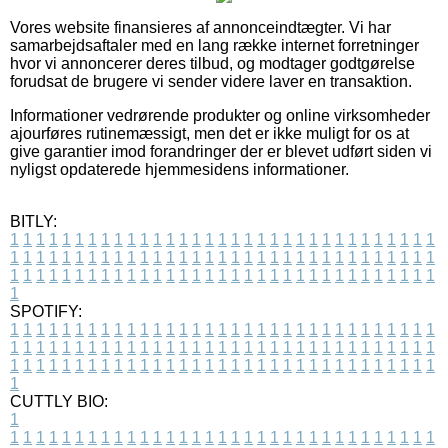
Vores website finansieres af annonceindtægter. Vi har
samarbejdsaftaler med en lang række internet forretninger
hvor vi annoncerer deres tilbud, og modtager godtgørelse
forudsat de brugere vi sender videre laver en transaktion.
Informationer vedrørende produkter og online virksomheder
ajourføres rutinemæssigt, men det er ikke muligt for os at
give garantier imod forandringer der er blevet udført siden vi
nyligst opdaterede hjemmesidens informationer.
BITLY:
1
1
1
1
1
1
1
1
1
1
1
1
1
1
1
1
1
1
1
1
1
1
1
1
1
1
1
1
1
1
1
1
1
1
1
1
1
1
1
1
1
1
1
1
1
1
1
1
1
1
1
1
1
1
1
1
1
1
1
1
1
1
1
1
1
1
1
1
1
1
1
1
1
1
1
1
1
1
1
1
1
1
1
1
1
1
1
1
1
1
1
1
1
1
1
1
1
1
1
1
SPOTIFY:
1
1
1
1
1
1
1
1
1
1
1
1
1
1
1
1
1
1
1
1
1
1
1
1
1
1
1
1
1
1
1
1
1
1
1
1
1
1
1
1
1
1
1
1
1
1
1
1
1
1
1
1
1
1
1
1
1
1
1
1
1
1
1
1
1
1
1
1
1
1
1
1
1
1
1
1
1
1
1
1
1
1
1
1
1
1
1
1
1
1
1
1
1
1
1
1
1
1
1
1
CUTTLY BIO:
1
1
1
1
1
1
1
1
1
1
1
1
1
1
1
1
1
1
1
1
1
1
1
1
1
1
1
1
1
1
1
1
1
1