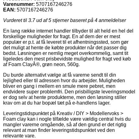
Varenummer:
5707167246276
EAN:
5707167246276
Vurderet til
3.7
ud af 5 stjerner baseret på
4
anmeldelser
En lang række internet handler tilbyder til alt held en hel del
forskellige muligheder for fragt. En af dem der er mest
populær er p.t. at få leveret til et afhentningssted, som gør
det muligt at hente de købte produkter når det passer dig
bedst. Løsningen er nemlig meget overkommelig, samt tit
ligeledes den mest prisbevidste mulighed for fragt ved køb
af Foam ClayÂ®, grøn neon, 560g.
Du burde alternativt vælge at få varerne sendt til din
lejlighed eller til adressen hvor du arbejder. Muligheden
bliver en gang i mellem en smule mere pebret, men
endvidere super problemfri. Den prisbilligste leveringsmodel
er dog selv at hente produkterne, men den løsning stiller
krav om at du har bopæl tæt på e-handlens lager.
Leveringstidspunktet på Kreativ / DIY > Modellervoks >
Foam clay kan i nogle tilfælde være vældig central hvis du
mangler varerne omgående, så af den grund er det rigtig
relevant at man finder leveringstidspunktet ved den
relevante vare.