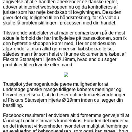
angivelse af at e-handlen anerkender de danske regler,
udover at internet webshoppen nu og da kontrolleres af
jurister som har nøje kendskab til lovgivningen. Desuden
giver det dig lejlighed til en håndsrækning, for så vidt du
skulle få problemstillinger i processen med din handel.
Tilsvarende anbefaler vi at man er opmærksom på de mest
aktuelle forhold der har indflydelse på transaktionen, som fx
den bytteret e-shoppen kører med. Her er det desuden
afgørende, at man altid gemmer sin købsbekræftelse,
således man når som helst vil kunne dokumentere købet af
Fiskars Stansejern Hjerte Ø 19mm, hvad end du søger
produkter til en kvinde eller mand.
Trustpilot yder nogenlunde pæne muligheder for at
undersøge ganske mange tidligere køberes meninger og
herved er det smart, at du beser online firmaets vurderinger
af Fiskars Stansejern Hjerte Ø 19mm inden du lægger din
bestilling.
Facebook resulterer i endvidere altid fornemme genveje til at
få indsigt i online firmaets kundefokus. Foruden det møder vi
en del internet virksomheder hvor det er muligt at frembringe
en evaluering af købsoplevelsen, som også kan tages i brug