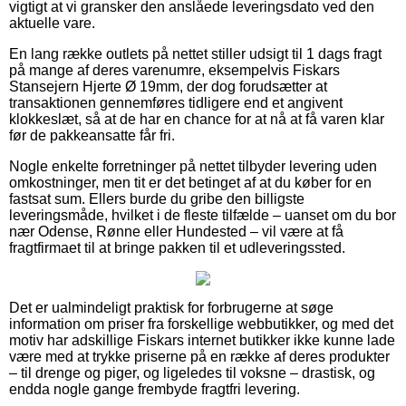
vigtigt at vi gransker den anslåede leveringsdato ved den
aktuelle vare.
En lang række outlets på nettet stiller udsigt til 1 dags fragt
på mange af deres varenumre, eksempelvis Fiskars
Stansejern Hjerte Ø 19mm, der dog forudsætter at
transaktionen gennemføres tidligere end et angivent
klokkeslæt, så at de har en chance for at nå at få varen klar
før de pakkeansatte får fri.
Nogle enkelte forretninger på nettet tilbyder levering uden
omkostninger, men tit er det betinget af at du køber for en
fastsat sum. Ellers burde du gribe den billigste
leveringsmåde, hvilket i de fleste tilfælde – uanset om du bor
nær Odense, Rønne eller Hundested – vil være at få
fragtfirmaet til at bringe pakken til et udleveringssted.
Det er ualmindeligt praktisk for forbrugerne at søge
information om priser fra forskellige webbutikker, og med det
motiv har adskillige Fiskars internet butikker ikke kunne lade
være med at trykke priserne på en række af deres produkter
– til drenge og piger, og ligeledes til voksne – drastisk, og
endda nogle gange frembyde fragtfri levering.