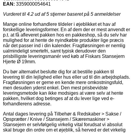
EAN:
3359000054641
Vurderet til
4.2
ud af 5 stjerner baseret på
5
anmeldelser
Mange online forhandlere tildeler i øjeblikket et hav af
forskellige leveringsformer. En af dem der er mest anvendt er
p.t. at få afleveret pakken hos en pakkeshop, så du selv har
mulighed for at hente de nyindkøbte produkter lige præcis
når det passer ind i din kalender. Fragtløsningen er nemlig
ualmindeligt smertefri, samt typisk derudover den
prisbilligste leveringsmanér ved køb af Fiskars Stansejern
Hjerte Ø 19mm.
Du bør alternativt beslutte dig for at bestille pakken til
levering til din lejlighed eller hus eller ud til din arbejdsplads.
Fragtløsningen er gerne en kende mere omkostningsfuld,
men desuden yderst enkel. Den mest prisbevidste
leveringsmetode kan ikke modsiges at være selv at hente
pakken, hvilket dog betinges af at du lever lige ved e-
forhandlerens adresse.
Antal dages levering på Tilbehør & Redskaber > Sakse /
Opsprætter / Knive / Stansejern / Skæremaskiner >
Stansejern er selvfølgelig virkelig vital forudsat vi absolut
skal bruge din ordre om et øjeblik, så herved er det virkelig