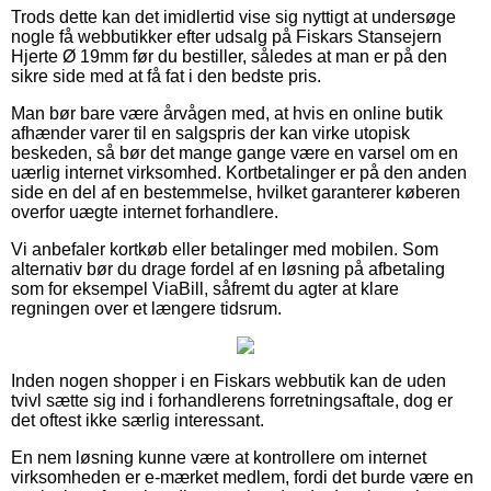
Trods dette kan det imidlertid vise sig nyttigt at undersøge
nogle få webbutikker efter udsalg på Fiskars Stansejern
Hjerte Ø 19mm før du bestiller, således at man er på den
sikre side med at få fat i den bedste pris.
Man bør bare være årvågen med, at hvis en online butik
afhænder varer til en salgspris der kan virke utopisk
beskeden, så bør det mange gange være en varsel om en
uærlig internet virksomhed. Kortbetalinger er på den anden
side en del af en bestemmelse, hvilket garanterer køberen
overfor uægte internet forhandlere.
Vi anbefaler kortkøb eller betalinger med mobilen. Som
alternativ bør du drage fordel af en løsning på afbetaling
som for eksempel ViaBill, såfremt du agter at klare
regningen over et længere tidsrum.
Inden nogen shopper i en Fiskars webbutik kan de uden
tvivl sætte sig ind i forhandlerens forretningsaftale, dog er
det oftest ikke særlig interessant.
En nem løsning kunne være at kontrollere om internet
virksomheden er e-mærket medlem, fordi det burde være en