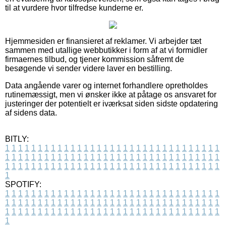
til at vurdere hvor tilfredse kunderne er.
Hjemmesiden er finansieret af reklamer. Vi arbejder tæt
sammen med utallige webbutikker i form af at vi formidler
firmaernes tilbud, og tjener kommission såfremt de
besøgende vi sender videre laver en bestilling.
Data angående varer og internet forhandlere opretholdes
rutinemæssigt, men vi ønsker ikke at påtage os ansvaret for
justeringer der potentielt er iværksat siden sidste opdatering
af sidens data.
BITLY:
1
1
1
1
1
1
1
1
1
1
1
1
1
1
1
1
1
1
1
1
1
1
1
1
1
1
1
1
1
1
1
1
1
1
1
1
1
1
1
1
1
1
1
1
1
1
1
1
1
1
1
1
1
1
1
1
1
1
1
1
1
1
1
1
1
1
1
1
1
1
1
1
1
1
1
1
1
1
1
1
1
1
1
1
1
1
1
1
1
1
1
1
1
1
1
1
1
1
1
1
SPOTIFY:
1
1
1
1
1
1
1
1
1
1
1
1
1
1
1
1
1
1
1
1
1
1
1
1
1
1
1
1
1
1
1
1
1
1
1
1
1
1
1
1
1
1
1
1
1
1
1
1
1
1
1
1
1
1
1
1
1
1
1
1
1
1
1
1
1
1
1
1
1
1
1
1
1
1
1
1
1
1
1
1
1
1
1
1
1
1
1
1
1
1
1
1
1
1
1
1
1
1
1
1