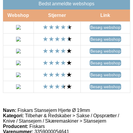
Bedst anmeldte webshops
Webshop
Stjerner
Link
Besøg webshop
Besøg webshop
Besøg webshop
Besøg webshop
Besøg webshop
Besøg webshop
Navn:
Fiskars Stansejern Hjerte Ø 19mm
Kategori:
Tilbehør & Redskaber > Sakse / Opsprætter /
Knive / Stansejern / Skæremaskiner > Stansejern
Producent:
Fiskars
Varenummer:
3359000054641