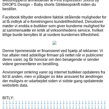
webshoppens anmeldelser af First Impression Shorts by
DROPS Design – Baby shorts Strikkeopskrift inden du
bestiller.
Facebook tilbyder endvidere faktisk strålende muligheder for
at få indtryk af e-forretningens kundetilfredshed. Derudover
møder vi endda e-butikker som giver kunderne mulighed for
at sammensætte en kritik af virksomhedens service, hvilket
tillige burde benyttes til at vurdere kundernes tilfredshed.
Denne hjemmeside er finansieret ved hjælp af reklamer. Vi
har aftaler med adskillige firmaer på nettet når vi publicerer
deres varer, og får honorar om den besøgende vi sender
videre gennemfører en bestilling.
Anvisninger omkring varer og internet butikker opdateres fra
tid til anden, men vi påtager os ikke ansvaret for ændringer
der muligvis er udarbejdet siden vi sidste gang opdaterede
websitets data.
BITLY:
1
1
1
1
1
1
1
1
1
1
1
1
1
1
1
1
1
1
1
1
1
1
1
1
1
1
1
1
1
1
1
1
1
1
1
1
1
1
1
1
1
1
1
1
1
1
1
1
1
1
1
1
1
1
1
1
1
1
1
1
1
1
1
1
1
1