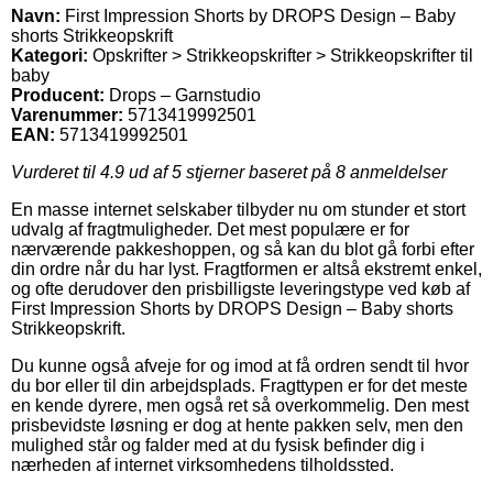
Navn:
First Impression Shorts by DROPS Design – Baby
shorts Strikkeopskrift
Kategori:
Opskrifter > Strikkeopskrifter > Strikkeopskrifter til
baby
Producent:
Drops – Garnstudio
Varenummer:
5713419992501
EAN:
5713419992501
Vurderet til
4.9
ud af 5 stjerner baseret på
8
anmeldelser
En masse internet selskaber tilbyder nu om stunder et stort
udvalg af fragtmuligheder. Det mest populære er for
nærværende pakkeshoppen, og så kan du blot gå forbi efter
din ordre når du har lyst. Fragtformen er altså ekstremt enkel,
og ofte derudover den prisbilligste leveringstype ved køb af
First Impression Shorts by DROPS Design – Baby shorts
Strikkeopskrift.
Du kunne også afveje for og imod at få ordren sendt til hvor
du bor eller til din arbejdsplads. Fragttypen er for det meste
en kende dyrere, men også ret så overkommelig. Den mest
prisbevidste løsning er dog at hente pakken selv, men den
mulighed står og falder med at du fysisk befinder dig i
nærheden af internet virksomhedens tilholdssted.