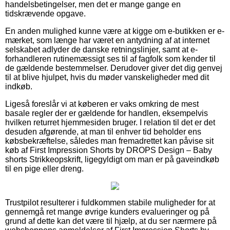
handelsbetingelser, men det er mange gange en
tidskrævende opgave.
En anden mulighed kunne være at kigge om e-butikken er e-
mærket, som længe har været en antydning af at internet
selskabet adlyder de danske retningslinjer, samt at e-
forhandleren rutinemæssigt ses til af fagfolk som kender til
de gældende bestemmelser. Derudover giver det dig genvej
til at blive hjulpet, hvis du møder vanskeligheder med dit
indkøb.
Ligeså foreslår vi at køberen er vaks omkring de mest
basale regler der er gældende for handlen, eksempelvis
hvilken returret hjemmesiden bruger. I relation til det er det
desuden afgørende, at man til enhver tid beholder ens
købsbekræftelse, således man fremadrettet kan påvise sit
køb af First Impression Shorts by DROPS Design – Baby
shorts Strikkeopskrift, ligegyldigt om man er på gaveindkøb
til en pige eller dreng.
Trustpilot resulterer i fuldkommen stabile muligheder for at
gennemgå ret mange øvrige kunders evalueringer og på
grund af dette kan det være til hjælp, at du ser nærmere på