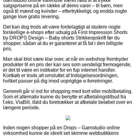
Garnstudio online varehuse været nødt til at trykke
salgspriserne på en række af deres varer – til børn, men
også til mænd og kvinder – eftertrykkeligt, og endda nogle
gange love gratis levering.
Det kan dog trods alt være fordelagtigt at studere nogle
forskellige e-shops efter udsalg på First Impression Shorts
by DROPS Design – Baby shorts Strikkeopskrift før du
shopper, sådan at du er garanteret at få fat i den billigste
pris.
Man skal blot være klar over, at når en webshop frembyder
produkter til en pris der kan ses som uendeligt fremragende,
er det tit være en indikator for en fup internet handler.
Kortkøb er trods alt omsluttet af Indsigelsesordningen,
hvilket passer på dig imod uoprigtige e-forretninger.
Generelt går vi ind for shopping med kort eller mobilbetaling.
Som et alternativ kunne du benytte et afbetalingstilbud fra
f.eks. ViaBill, ifald du foretrækker at afbetale beløbet over en
længere periode.
Inden nogen shopper på en Drops – Garnstudio online
virksomhed kunne de ideelt set skimme webbutikkens