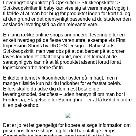
Leveringstidspunktet på Opskrifter > Strikkeopskrifter >
Strikkeopskrifter til baby kan vise sig at være meget vigtig i
tilfælde af at man har brug for produktet inden for kort tid, og
af den grund er det øjensynligt passende at du studerer den
anslåede leveringstid på den relevante vare.
En lang række online shops annoncerer levering efter en
enkelt hverdag på de fleste varenumre, eksempelvis First
Impression Shorts by DROPS Design – Baby shorts
Strikkeopskrift, men vær obs på at det beroer på at ordren
laves forinden et aftalt tidspunkt, med det formål at de
sandsynligvis kan nå at få produktet afsendt forud for at
logistikmedarbejderne får fri.
Enkelte internet virksomheder byder på fri fragt, men i
mange tilfælde kun når du indkøber for et fastsat beløb.
Ellers skulle du udse dig den mest betalelige
leveringsmodel, der oftest – uden hensyn til om man bor i
Fredericia, Slagelse eller Bjerringbro – er at få kørt din ordre
til en pakkeshop.
Det er jo ret let gængeligt for købere at søge information om
priser hos flere e-shops, og for det har utallige Drops –