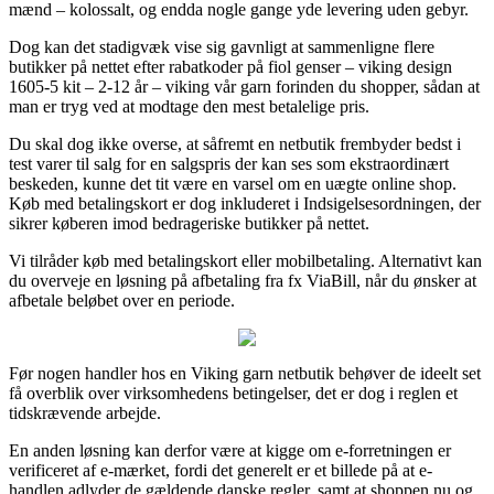
mænd – kolossalt, og endda nogle gange yde levering uden gebyr.
Dog kan det stadigvæk vise sig gavnligt at sammenligne flere
butikker på nettet efter rabatkoder på fiol genser – viking design
1605-5 kit – 2-12 år – viking vår garn forinden du shopper, sådan at
man er tryg ved at modtage den mest betalelige pris.
Du skal dog ikke overse, at såfremt en netbutik frembyder bedst i
test varer til salg for en salgspris der kan ses som ekstraordinært
beskeden, kunne det tit være en varsel om en uægte online shop.
Køb med betalingskort er dog inkluderet i Indsigelsesordningen, der
sikrer køberen imod bedrageriske butikker på nettet.
Vi tilråder køb med betalingskort eller mobilbetaling. Alternativt kan
du overveje en løsning på afbetaling fra fx ViaBill, når du ønsker at
afbetale beløbet over en periode.
Før nogen handler hos en Viking garn netbutik behøver de ideelt set
få overblik over virksomhedens betingelser, det er dog i reglen et
tidskrævende arbejde.
En anden løsning kan derfor være at kigge om e-forretningen er
verificeret af e-mærket, fordi det generelt er et billede på at e-
handlen adlyder de gældende danske regler, samt at shoppen nu og