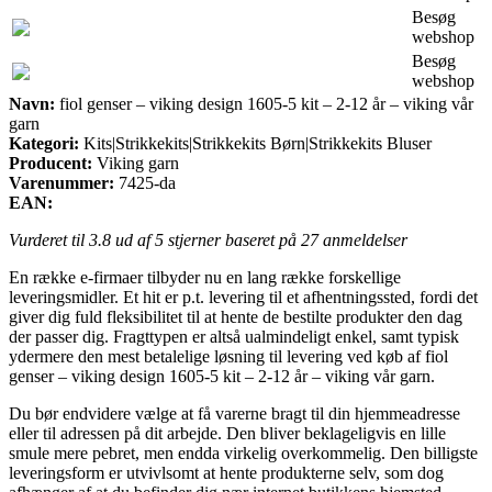
Besøg
webshop
Besøg
webshop
Navn:
fiol genser – viking design 1605-5 kit – 2-12 år – viking vår
garn
Kategori:
Kits|Strikkekits|Strikkekits Børn|Strikkekits Bluser
Producent:
Viking garn
Varenummer:
7425-da
EAN:
Vurderet til
3.8
ud af 5 stjerner baseret på
27
anmeldelser
En række e-firmaer tilbyder nu en lang række forskellige
leveringsmidler. Et hit er p.t. levering til et afhentningssted, fordi det
giver dig fuld fleksibilitet til at hente de bestilte produkter den dag
der passer dig. Fragttypen er altså ualmindeligt enkel, samt typisk
ydermere den mest betalelige løsning til levering ved køb af fiol
genser – viking design 1605-5 kit – 2-12 år – viking vår garn.
Du bør endvidere vælge at få varerne bragt til din hjemmeadresse
eller til adressen på dit arbejde. Den bliver beklageligvis en lille
smule mere pebret, men endda virkelig overkommelig. Den billigste
leveringsform er utvivlsomt at hente produkterne selv, som dog