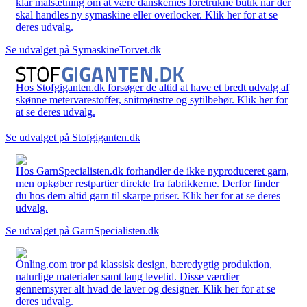
klar målsætning om at være danskernes foretrukne butik når der
skal handles ny symaskine eller overlocker. Klik her for at se
deres udvalg.
Se udvalget på SymaskineTorvet.dk
Hos Stofgiganten.dk forsøger de altid at have et bredt udvalg af
skønne metervarestoffer, snitmønstre og sytilbehør. Klik her for
at se deres udvalg.
Se udvalget på Stofgiganten.dk
Hos GarnSpecialisten.dk forhandler de ikke nyproduceret garn,
men opkøber restpartier direkte fra fabrikkerne. Derfor finder
du hos dem altid garn til skarpe priser. Klik her for at se deres
udvalg.
Se udvalget på GarnSpecialisten.dk
Önling.com tror på klassisk design, bæredygtig produktion,
naturlige materialer samt lang levetid. Disse værdier
gennemsyrer alt hvad de laver og designer. Klik her for at se
deres udvalg.