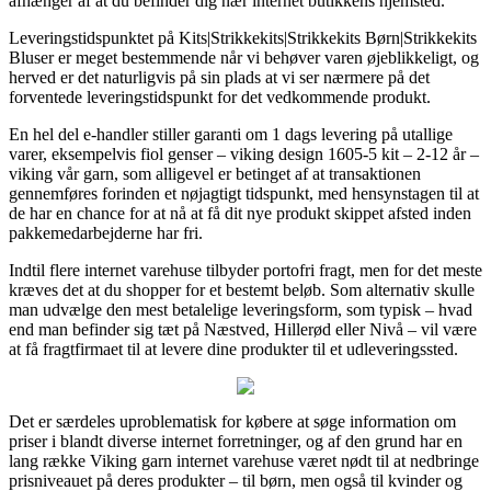
afhænger af at du befinder dig nær internet butikkens hjemsted.
Leveringstidspunktet på Kits|Strikkekits|Strikkekits Børn|Strikkekits
Bluser er meget bestemmende når vi behøver varen øjeblikkeligt, og
herved er det naturligvis på sin plads at vi ser nærmere på det
forventede leveringstidspunkt for det vedkommende produkt.
En hel del e-handler stiller garanti om 1 dags levering på utallige
varer, eksempelvis fiol genser – viking design 1605-5 kit – 2-12 år –
viking vår garn, som alligevel er betinget af at transaktionen
gennemføres forinden et nøjagtigt tidspunkt, med hensynstagen til at
de har en chance for at nå at få dit nye produkt skippet afsted inden
pakkemedarbejderne har fri.
Indtil flere internet varehuse tilbyder portofri fragt, men for det meste
kræves det at du shopper for et bestemt beløb. Som alternativ skulle
man udvælge den mest betalelige leveringsform, som typisk – hvad
end man befinder sig tæt på Næstved, Hillerød eller Nivå – vil være
at få fragtfirmaet til at levere dine produkter til et udleveringssted.
Det er særdeles uproblematisk for købere at søge information om
priser i blandt diverse internet forretninger, og af den grund har en
lang række Viking garn internet varehuse været nødt til at nedbringe
prisniveauet på deres produkter – til børn, men også til kvinder og