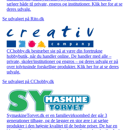
sælger både til private, engros og institutioner. Klik her for at se
deres udvalg.
Se udvalget på Rito.dk
CChobby.dk bestræber sig på at være din foretrukne
hobbybutik, når du handler online. De handler med alle –
private, skoler/institutioner og engros – og deres udvalg er på
over tolvtusinde forskellige produkter. Klik her for at se deres
udvalg.
Se udvalget på CChobby.dk
SymaskineTorvet.dk er en familievirksomhed der går 3
generationer tilbage, og de lægger en stor ære i at sælge
produkter i den højeste kvalitet til de bedste priser. De har en