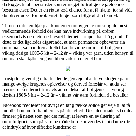
da kigges til af specialister som er meget fortrolige de gældende
bestemmelser. Det er en rigtig god chance for at få hjælp, for så vidt
du bliver udsat for problemstillinger som følge af din handel.
Tilmed er det en hjælp at kunden er omhyggelig omkring de mest
vedkommende forhold der kan have indvirkning på ordren,
eksempelvis den returneringsret internet shoppen har. På grund af
dette er det ligeledes afgørende, at man permanent opbevarer sin
ordremail, så man fremadrettet kan bevidne ordren af fiol genser –
viking design 1605-5 kit – 2-12 år – viking vår garn, uden hensyn til
om man skal købe en gave til en voksen eller et barn.
Trustpilot giver dig ultra tiltalende genveje til at blive klogere på ret
mange øvrige brugeres oplevelser og derved foreslår vi, at du ser
nærmere på internet firmaets anmeldelser af fiol genser – viking
design 1605-5 kit – 2-12 år – viking vår garn forinden du bestiller.
Facebook medfører for øvrigt en lang række solide genveje til at få
indblik i online forhandlerens pålidelighed. Desuden møder vi endda
firmaer på nettet som gør det muligt at levere en evaluering af
ordreforløbet, som på samme måde burde anvendes til at danne dig
et indtryk af hvor tilfredse kunderne er.