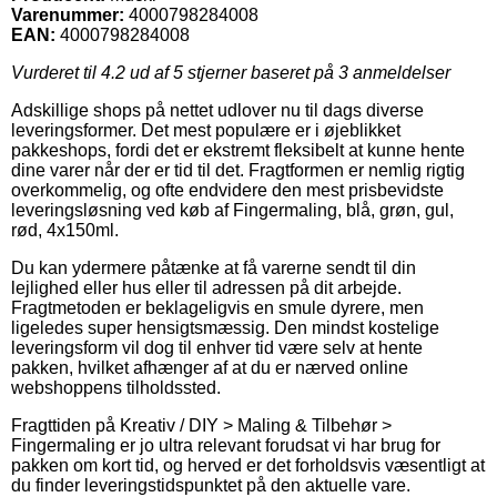
Varenummer:
4000798284008
EAN:
4000798284008
Vurderet til
4.2
ud af 5 stjerner baseret på
3
anmeldelser
Adskillige shops på nettet udlover nu til dags diverse
leveringsformer. Det mest populære er i øjeblikket
pakkeshops, fordi det er ekstremt fleksibelt at kunne hente
dine varer når der er tid til det. Fragtformen er nemlig rigtig
overkommelig, og ofte endvidere den mest prisbevidste
leveringsløsning ved køb af Fingermaling, blå, grøn, gul,
rød, 4x150ml.
Du kan ydermere påtænke at få varerne sendt til din
lejlighed eller hus eller til adressen på dit arbejde.
Fragtmetoden er beklageligvis en smule dyrere, men
ligeledes super hensigtsmæssig. Den mindst kostelige
leveringsform vil dog til enhver tid være selv at hente
pakken, hvilket afhænger af at du er nærved online
webshoppens tilholdssted.
Fragttiden på Kreativ / DIY > Maling & Tilbehør >
Fingermaling er jo ultra relevant forudsat vi har brug for
pakken om kort tid, og herved er det forholdsvis væsentligt at
du finder leveringstidspunktet på den aktuelle vare.