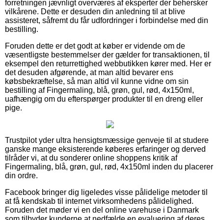
forretningen jævnligt overværes af eksperter der behersker
vilkårene. Dette er desuden din anledning til at blive
assisteret, såfremt du får udfordringer i forbindelse med din
bestilling.
Foruden dette er det godt at køber er vidende om de
væsentligste bestemmelser der gælder for transaktionen, til
eksempel den returrettighed webbutikken kører med. Her er
det desuden afgørende, at man altid bevarer ens
købsbekræftelse, så man altid vil kunne vidne om sin
bestilling af Fingermaling, blå, grøn, gul, rød, 4x150ml,
uafhængig om du efterspørger produkter til en dreng eller
pige.
Trustpilot yder ultra hensigtsmæssige genveje til at studere
ganske mange eksisterende køberes erfaringer og derved
tilråder vi, at du sonderer online shoppens kritik af
Fingermaling, blå, grøn, gul, rød, 4x150ml inden du placerer
din ordre.
Facebook bringer dig ligeledes visse pålidelige metoder til
at få kendskab til internet virksomhedens pålidelighed.
Foruden det møder vi en del online varehuse i Danmark
som tilbyder kunderne at nedfælde en evaluering af deres