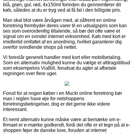
blå, grøn, gul, rød, 4x150ml forinden du gennemfører dit
køb, således at du er tryg ved at få fat i den billigste pris.
Man skal blot være årvågen med, at såfremt en online
forretning frembyder deres varer til en udsalgspris som kan
ses som overordentlig tiltalende, så bør det ofte være et
signal om en svindel internet virksomhed. Køb med kort er
imidlertid omfattet af en anordning, hvilket garanterer dig
overfor svindlende shops på nettet.
Vi foreslår generelt handler med kort eller mobilbetaling.
Som en alternativ mulighed kunne du vælge et afdragstilbud
som eksempelvis ViaBill, forudsat du agter at afbetale
regningen over flere uger.
Forud for at nogen køber i en Mucki online forretning bør
man i reglen have øje for netshoppens
forretningsbetingelser, dog er det gerne ikke videre
interessant.
Et nemt alternativ kunne måske være at bemærke om e-
firmaet er e-mærke godkendt, fordi det ofte er et tegn på at e-
shoppen føjer de danske love, foruden at internet