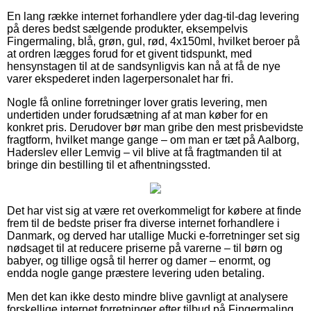
En lang række internet forhandlere yder dag-til-dag levering
på deres bedst sælgende produkter, eksempelvis
Fingermaling, blå, grøn, gul, rød, 4x150ml, hvilket beroer på
at ordren lægges forud for et givent tidspunkt, med
hensynstagen til at de sandsynligvis kan nå at få de nye
varer ekspederet inden lagerpersonalet har fri.
Nogle få online forretninger lover gratis levering, men
undertiden under forudsætning af at man køber for en
konkret pris. Derudover bør man gribe den mest prisbevidste
fragtform, hvilket mange gange – om man er tæt på Aalborg,
Haderslev eller Lemvig – vil blive at få fragtmanden til at
bringe din bestilling til et afhentningssted.
Det har vist sig at være ret overkommeligt for købere at finde
frem til de bedste priser fra diverse internet forhandlere i
Danmark, og derved har utallige Mucki e-forretninger set sig
nødsaget til at reducere priserne på varerne – til børn og
babyer, og tillige også til herrer og damer – enormt, og
endda nogle gange præstere levering uden betaling.
Men det kan ikke desto mindre blive gavnligt at analysere
forskellige internet forretninger efter tilbud på Fingermaling,