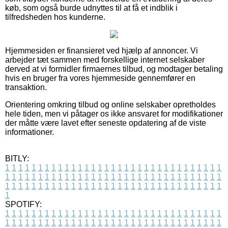
køb, som også burde udnyttes til at få et indblik i
tilfredsheden hos kunderne.
Hjemmesiden er finansieret ved hjælp af annoncer. Vi
arbejder tæt sammen med forskellige internet selskaber
derved at vi formidler firmaernes tilbud, og modtager betaling
hvis en bruger fra vores hjemmeside gennemfører en
transaktion.
Orientering omkring tilbud og online selskaber opretholdes
hele tiden, men vi påtager os ikke ansvaret for modifikationer
der måtte være lavet efter seneste opdatering af de viste
informationer.
BITLY:
1
1
1
1
1
1
1
1
1
1
1
1
1
1
1
1
1
1
1
1
1
1
1
1
1
1
1
1
1
1
1
1
1
1
1
1
1
1
1
1
1
1
1
1
1
1
1
1
1
1
1
1
1
1
1
1
1
1
1
1
1
1
1
1
1
1
1
1
1
1
1
1
1
1
1
1
1
1
1
1
1
1
1
1
1
1
1
1
1
1
1
1
1
1
1
1
1
1
1
1
SPOTIFY:
1
1
1
1
1
1
1
1
1
1
1
1
1
1
1
1
1
1
1
1
1
1
1
1
1
1
1
1
1
1
1
1
1
1
1
1
1
1
1
1
1
1
1
1
1
1
1
1
1
1
1
1
1
1
1
1
1
1
1
1
1
1
1
1
1
1