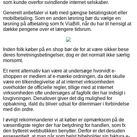
som kunde overfor svindlende internet selskaber.
Generelt anbefaler vi køb med gængse betalingskort eller
mobilbetaling. Som en anden løsning bør du vælge en
løsning på afbetaling som fx ViaBill, når du har til hensigt at
dække pengene over et længere tidsrum.
Inden folk køber på en shop bør de for at være sikker bese
deres forretningsbetingelser, dog er det normalt ikke særlig
morsomt.
Et nemt alternativ kan være at undersøge hvorvidt e-
shoppen er medlem af e-mærke ordningen, da det skulle
være en tilkendegivelse af at internet virksomheden
overholder de officielle regler, tillige med at internet
virksomheden ofte undersøges af fagfolk der har indsigt i
lovgivningen. Derudover giver det dig mulighed for
opbakning, ifald du bliver udsat for dilemmaer i forbindelse
med din ordre.
I øvrigt rekommanderer vi at køber er opmærksom på de
væsentligste regler der har betydning for handlen, som fx
den bytteret webbutikken benytter. Derfor er det desuden
essesentielt, at man når som helst bibeholder sin faktura e-