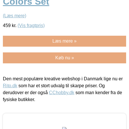
Colors Set
(Læs mere)
459
kr.
(Vis fragtpris)
Læs mere »
Køb nu »
Den mest populære kreative webshop i Danmark lige nu er
Rito.dk
som har et stort udvalg til skarpe priser. Og
derudover er der også
CChobby.dk
som man kender fra de
fysiske butikker.