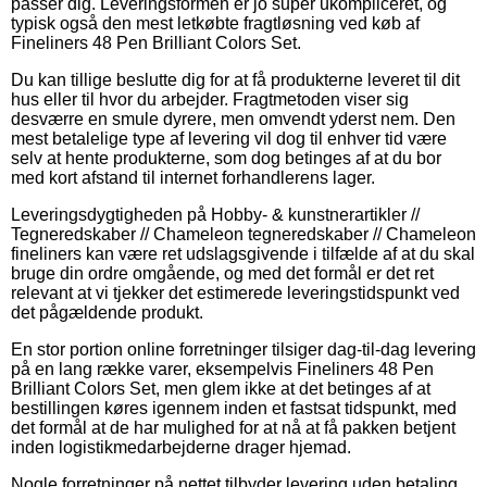
passer dig. Leveringsformen er jo super ukompliceret, og
typisk også den mest letkøbte fragtløsning ved køb af
Fineliners 48 Pen Brilliant Colors Set.
Du kan tillige beslutte dig for at få produkterne leveret til dit
hus eller til hvor du arbejder. Fragtmetoden viser sig
desværre en smule dyrere, men omvendt yderst nem. Den
mest betalelige type af levering vil dog til enhver tid være
selv at hente produkterne, som dog betinges af at du bor
med kort afstand til internet forhandlerens lager.
Leveringsdygtigheden på Hobby- & kunstnerartikler //
Tegneredskaber // Chameleon tegneredskaber // Chameleon
fineliners kan være ret udslagsgivende i tilfælde af at du skal
bruge din ordre omgående, og med det formål er det ret
relevant at vi tjekker det estimerede leveringstidspunkt ved
det pågældende produkt.
En stor portion online forretninger tilsiger dag-til-dag levering
på en lang række varer, eksempelvis Fineliners 48 Pen
Brilliant Colors Set, men glem ikke at det betinges af at
bestillingen køres igennem inden et fastsat tidspunkt, med
det formål at de har mulighed for at nå at få pakken betjent
inden logistikmedarbejderne drager hjemad.
Nogle forretninger på nettet tilbyder levering uden betaling,