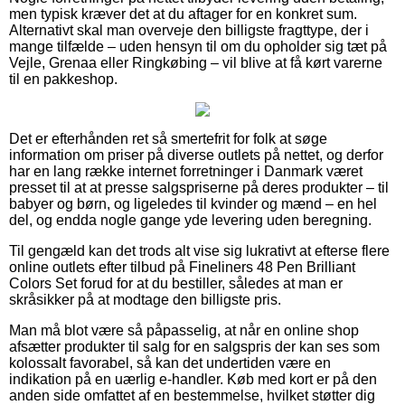
men typisk kræver det at du aftager for en konkret sum.
Alternativt skal man overveje den billigste fragttype, der i
mange tilfælde – uden hensyn til om du opholder sig tæt på
Vejle, Grenaa eller Ringkøbing – vil blive at få kørt varerne
til en pakkeshop.
Det er efterhånden ret så smertefrit for folk at søge
information om priser på diverse outlets på nettet, og derfor
har en lang række internet forretninger i Danmark været
presset til at at presse salgspriserne på deres produkter – til
babyer og børn, og ligeledes til kvinder og mænd – en hel
del, og endda nogle gange yde levering uden beregning.
Til gengæld kan det trods alt vise sig lukrativt at efterse flere
online outlets efter tilbud på Fineliners 48 Pen Brilliant
Colors Set forud for at du bestiller, således at man er
skråsikker på at modtage den billigste pris.
Man må blot være så påpasselig, at når en online shop
afsætter produkter til salg for en salgspris der kan ses som
kolossalt favorabel, så kan det undertiden være en
indikation på en uærlig e-handler. Køb med kort er på den
anden side omfattet af en bestemmelse, hvilket støtter dig