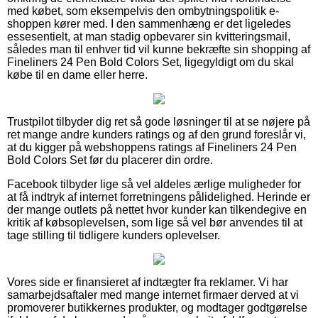
med købet, som eksempelvis den ombytningspolitik e-
shoppen kører med. I den sammenhæng er det ligeledes
essesentielt, at man stadig opbevarer sin kvitteringsmail,
således man til enhver tid vil kunne bekræfte sin shopping af
Fineliners 24 Pen Bold Colors Set, ligegyldigt om du skal
købe til en dame eller herre.
Trustpilot tilbyder dig ret så gode løsninger til at se nøjere på
ret mange andre kunders ratings og af den grund foreslår vi,
at du kigger på webshoppens ratings af Fineliners 24 Pen
Bold Colors Set før du placerer din ordre.
Facebook tilbyder lige så vel aldeles ærlige muligheder for
at få indtryk af internet forretningens pålidelighed. Herinde er
der mange outlets på nettet hvor kunder kan tilkendegive en
kritik af købsoplevelsen, som lige så vel bør anvendes til at
tage stilling til tidligere kunders oplevelser.
Vores side er finansieret af indtægter fra reklamer. Vi har
samarbejdsaftaler med mange internet firmaer derved at vi
promoverer butikkernes produkter, og modtager godtgørelse