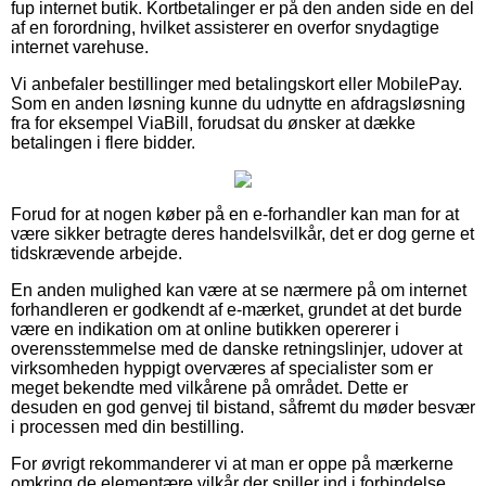
fup internet butik. Kortbetalinger er på den anden side en del
af en forordning, hvilket assisterer en overfor snydagtige
internet varehuse.
Vi anbefaler bestillinger med betalingskort eller MobilePay.
Som en anden løsning kunne du udnytte en afdragsløsning
fra for eksempel ViaBill, forudsat du ønsker at dække
betalingen i flere bidder.
Forud for at nogen køber på en e-forhandler kan man for at
være sikker betragte deres handelsvilkår, det er dog gerne et
tidskrævende arbejde.
En anden mulighed kan være at se nærmere på om internet
forhandleren er godkendt af e-mærket, grundet at det burde
være en indikation om at online butikken opererer i
overensstemmelse med de danske retningslinjer, udover at
virksomheden hyppigt overværes af specialister som er
meget bekendte med vilkårene på området. Dette er
desuden en god genvej til bistand, såfremt du møder besvær
i processen med din bestilling.
For øvrigt rekommanderer vi at man er oppe på mærkerne
omkring de elementære vilkår der spiller ind i forbindelse