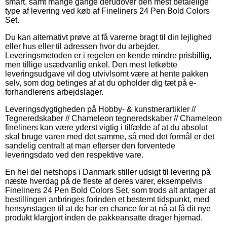
smart, samt mange gange derudover den mest betalelige
type af levering ved køb af Fineliners 24 Pen Bold Colors
Set.
Du kan alternativt prøve at få varerne bragt til din lejlighed
eller hus eller til adressen hvor du arbejder.
Leveringsmetoden er i regelen en kende mindre prisbillig,
men tillige usædvanlig enkel. Den mest letkøbte
leveringsudgave vil dog utvivlsomt være at hente pakken
selv, som dog betinges af at du opholder dig tæt på e-
forhandlerens arbejdslager.
Leveringsdygtigheden på Hobby- & kunstnerartikler //
Tegneredskaber // Chameleon tegneredskaber // Chameleon
fineliners kan være yderst vigtig i tilfælde af at du absolut
skal bruge varen med det samme, så med det formål er det
sandelig centralt at man efterser den forventede
leveringsdato ved den respektive vare.
En hel del netshops i Danmark stiller udsigt til levering på
næste hverdag på de fleste af deres varer, eksempelvis
Fineliners 24 Pen Bold Colors Set, som trods alt antager at
bestillingen anbringes forinden et bestemt tidspunkt, med
hensynstagen til at de har en chance for at nå at få dit nye
produkt klargjort inden de pakkeansatte drager hjemad.