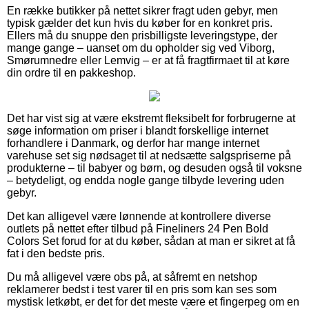
En række butikker på nettet sikrer fragt uden gebyr, men
typisk gælder det kun hvis du køber for en konkret pris.
Ellers må du snuppe den prisbilligste leveringstype, der
mange gange – uanset om du opholder sig ved Viborg,
Smørumnedre eller Lemvig – er at få fragtfirmaet til at køre
din ordre til en pakkeshop.
Det har vist sig at være ekstremt fleksibelt for forbrugerne at
søge information om priser i blandt forskellige internet
forhandlere i Danmark, og derfor har mange internet
varehuse set sig nødsaget til at nedsætte salgspriserne på
produkterne – til babyer og børn, og desuden også til voksne
– betydeligt, og endda nogle gange tilbyde levering uden
gebyr.
Det kan alligevel være lønnende at kontrollere diverse
outlets på nettet efter tilbud på Fineliners 24 Pen Bold
Colors Set forud for at du køber, sådan at man er sikret at få
fat i den bedste pris.
Du må alligevel være obs på, at såfremt en netshop
reklamerer bedst i test varer til en pris som kan ses som
mystisk letkøbt, er det for det meste være et fingerpeg om en