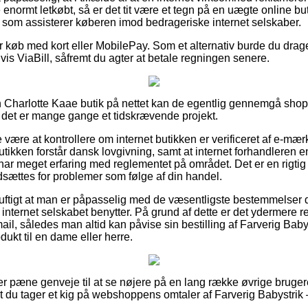
 enormt letkøbt, så er det tit være et tegn på en uægte online bu
, som assisterer køberen imod bedrageriske internet selskaber.
for køb med kort eller MobilePay. Som et alternativ burde du drag
is ViaBill, såfremt du agter at betale regningen senere.
 Charlotte Kaae butik på nettet kan de egentlig gennemgå sho
 det er mange gange et tidskrævende projekt.
være at kontrollere om internet butikken er verificeret af e-mær
utikken forstår dansk lovgivning, samt at internet forhandleren 
r har meget erfaring med reglementet på området. Det er en rigtig 
dsættes for problemer som følge af din handel.
nuftigt at man er påpasselig med de væsentligste bestemmelser de
internet selskabet benytter. På grund af dette er det ydermere r
il, således man altid kan påvise sin bestilling af Farverig Baby
ukt til en dame eller herre.
er pæne genveje til at se nøjere på en lang række øvrige bruger
, at du tager et kig på webshoppens omtaler af Farverig Babystrik