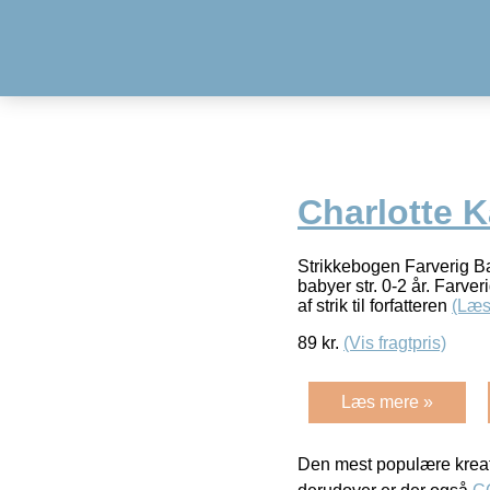
Charlotte 
Strikkebogen Farverig Bab
babyer str. 0-2 år. Farve
af strik til forfatteren
(Læs
89
kr.
(Vis fragtpris)
Læs mere »
Den mest populære kreat