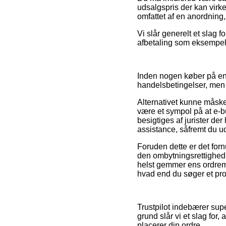
udsalgspris der kan virke
omfattet af en anordning
Vi slår generelt et slag 
afbetaling som eksempelv
Inden nogen køber på en
handelsbetingelser, men
Alternativet kunne måske 
være et sympol på at e-b
besigtiges af jurister de
assistance, såfremt du u
Foruden dette er det for
den ombytningsrettighed 
helst gemmer ens ordrema
hvad end du søger et prod
Trustpilot indebærer sup
grund slår vi et slag for
placerer din ordre.