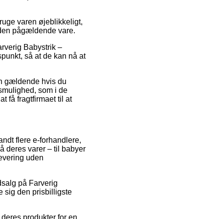
bruge varen øjeblikkeligt,
d den pågældende vare.
arverig Babystrik –
punkt, så at de kan nå at
un gældende hvis du
gsmulighed, som i de
få fragtfirmaet til at
ndt flere e-forhandlere,
å deres varer – til babyer
levering uden
udsalg på Farverig
 sig den prisbilligste
 deres produkter for en