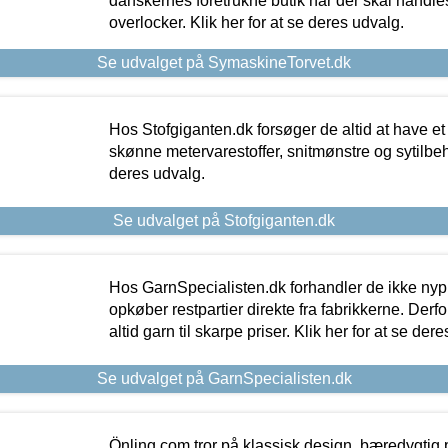
danskernes foretrukne butik når der skal handle
overlocker. Klik her for at se deres udvalg.
Se udvalget på SymaskineTorvet.dk
Hos Stofgiganten.dk forsøger de altid at have et
skønne metervarestoffer, snitmønstre og sytilbehø
deres udvalg.
Se udvalget på Stofgiganten.dk
Hos GarnSpecialisten.dk forhandler de ikke ny
opkøber restpartier direkte fra fabrikkerne. Derf
altid garn til skarpe priser. Klik her for at se der
Se udvalget på GarnSpecialisten.dk
Önling.com tror på klassisk design, bæredygtig p