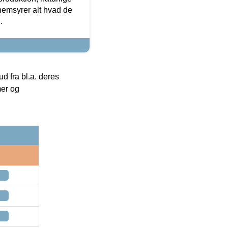
nemsyrer alt hvad de
.
 fra bl.a. deres
mer og