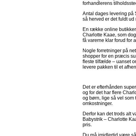
forhandlerens tilholdsste
Antal dages levering på St
så herved er det fuldt u
En række online butikker 
Charlotte Kaae, som dog 
få varerne klar forud for 
Nogle forretninger på ne
shopper for en præcis su
fleste tilfælde – uanset o
levere pakken til et afhe
Det er efterhånden super 
og for det har flere Char
og børn, lige så vel som 
omkostninger.
Derfor kan det trods alt 
Babystrik – Charlotte Kaa
pris.
Du må imidlertid være så 