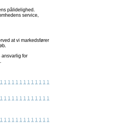
ens pålidelighed.
somhedens service,
erved at vi markedsfører
øb.
ansvarlig for
.
1
1
1
1
1
1
1
1
1
1
1
1
1
1
1
1
1
1
1
1
1
1
1
1
1
1
1
1
1
1
1
1
1
1
1
1
1
1
1