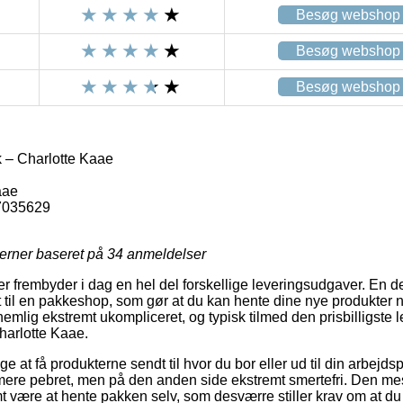
Besøg webshop
Besøg webshop
Besøg webshop
k – Charlotte Kaae
aae
7035629
jerner baseret på
34
anmeldelser
ker frembyder i dag en hel del forskellige leveringsudgaver. En 
ret til en pakkeshop, som gør at du kan hente dine nye produkter 
nemlig ekstremt ukompliceret, og typisk tilmed den prisbilligst
harlotte Kaae.
 at få produkterne sendt til hvor du bor eller ud til din arbejd
at mere pebret, men på den anden side ekstremt smertefri. Den me
mt være at hente pakken selv, som desværre stiller krav om at du