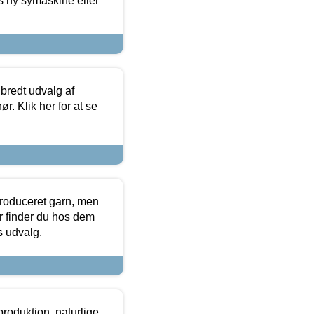
s ny symaskine eller
 bredt udvalg af
r. Klik her for at se
produceret garn, men
or finder du hos dem
es udvalg.
roduktion, naturlige