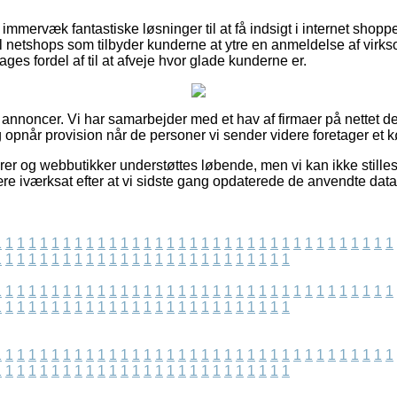
mmervæk fantastiske løsninger til at få indsigt i internet shopp
l netshops som tilbyder kunderne at ytre en anmeldelse af virk
ges fordel af til at afveje hvor glade kunderne er.
 annoncer. Vi har samarbejder med et hav af firmaer på nettet d
 opnår provision når de personer vi sender videre foretager et k
er og webbutikker understøttes løbende, men vi kan ikke stilles 
ære iværksat efter at vi sidste gang opdaterede de anvendte data
1
1
1
1
1
1
1
1
1
1
1
1
1
1
1
1
1
1
1
1
1
1
1
1
1
1
1
1
1
1
1
1
1
1
1
1
1
1
1
1
1
1
1
1
1
1
1
1
1
1
1
1
1
1
1
1
1
1
1
1
1
1
1
1
1
1
1
1
1
1
1
1
1
1
1
1
1
1
1
1
1
1
1
1
1
1
1
1
1
1
1
1
1
1
1
1
1
1
1
1
1
1
1
1
1
1
1
1
1
1
1
1
1
1
1
1
1
1
1
1
1
1
1
1
1
1
1
1
1
1
1
1
1
1
1
1
1
1
1
1
1
1
1
1
1
1
1
1
1
1
1
1
1
1
1
1
1
1
1
1
1
1
1
1
1
1
1
1
1
1
1
1
1
1
1
1
1
1
1
1
1
1
1