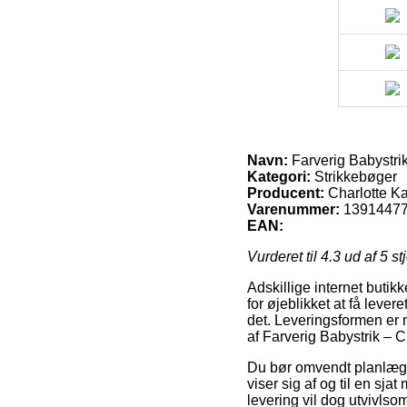
Navn:
Farverig Babystri
Kategori:
Strikkebøger
Producent:
Charlotte K
Varenummer:
1391447
EAN:
Vurderet til
4.3
ud af 5 st
Adskillige internet butik
for øjeblikket at få leve
det. Leveringsformen er 
af Farverig Babystrik – C
Du bør omvendt planlægge
viser sig af og til en sj
levering vil dog utvivlso