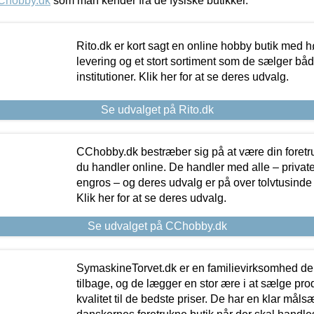
Chobby.dk
som man kender fra de fysiske butikker.
Rito.dk er kort sagt en online hobby butik med h
levering og et stort sortiment som de sælger både
institutioner. Klik her for at se deres udvalg.
Se udvalget på Rito.dk
CChobby.dk bestræber sig på at være din foretr
du handler online. De handler med alle – private,
engros – og deres udvalg er på over tolvtusinde 
Klik her for at se deres udvalg.
Se udvalget på CChobby.dk
SymaskineTorvet.dk er en familievirksomhed der
tilbage, og de lægger en stor ære i at sælge pro
kvalitet til de bedste priser. De har en klar mål