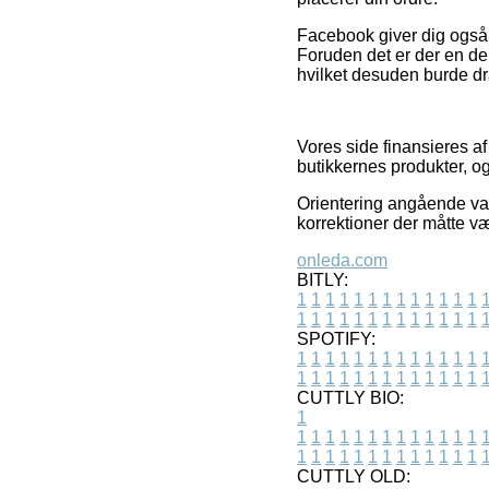
Facebook giver dig også i
Foruden det er der en de
hvilket desuden burde dra
Vores side finansieres af
butikkernes produkter, og
Orientering angående var
korrektioner der måtte v
onleda.com
BITLY:
1
1
1
1
1
1
1
1
1
1
1
1
1
1
1
1
1
1
1
1
1
1
1
1
1
1
SPOTIFY:
1
1
1
1
1
1
1
1
1
1
1
1
1
1
1
1
1
1
1
1
1
1
1
1
1
1
CUTTLY BIO:
1
1
1
1
1
1
1
1
1
1
1
1
1
1
1
1
1
1
1
1
1
1
1
1
1
1
1
CUTTLY OLD: