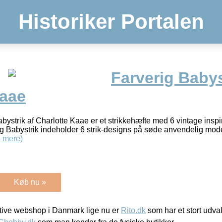
Historiker Portalen
Farverig Babys
Kaae
ystrik af Charlotte Kaae er et strikkehæfte med 6 vintage inspire
rig Babystrik indeholder 6 strik-designs på søde anvendelig mode
 mere)
Køb nu »
ive webshop i Danmark lige nu er
Rito.dk
som har et stort udval