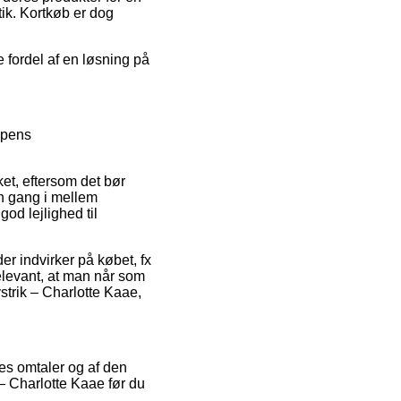
tik. Kortkøb er dog
e fordel af en løsning på
ppens
ket, eftersom det bør
en gang i mellem
god lejlighed til
r indvirker på købet, fx
elevant, at man når som
strik – Charlotte Kaae,
es omtaler og af den
 – Charlotte Kaae før du