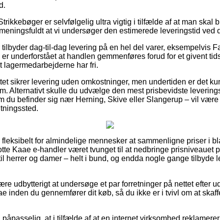
d.
rikkebøger er selvfølgelig ultra vigtig i tilfælde af at man skal 
d meningsfuldt at vi undersøger den estimerede leveringstid ve
tilbyder dag-til-dag levering på en hel del varer, eksempelvis F
er underforstået at handlen gemmenføres forud for et givent tids
at lagermedarbejderne har fri.
ttet sikrer levering uden omkostninger, men undertiden er det k
m. Alternativt skulle du udvælge den mest prisbevidste leverin
m du befinder sig nær Herning, Skive eller Slangerup – vil være at 
ntningssted.
fleksibelt for almindelige mennesker at sammenligne priser i bla
lotte Kaae e-handler været tvunget til at nedbringe prisniveauet p
til herrer og damer – helt i bund, og endda nogle gange tilbyde 
være udbytterigt at undersøge et par forretninger på nettet efter 
e inden du gennemfører dit køb, så du ikke er i tvivl om at skaffe
påpasselig, at i tilfælde af at en internet virksomhed reklamerer