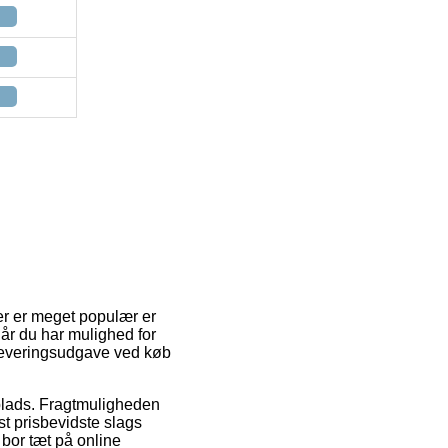
der er meget populær er
når du har mulighed for
e leveringsudgave ved køb
splads. Fragtmuligheden
st prisbevidste slags
 bor tæt på online