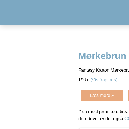
Mørkebrun 
Fantasy Karton Mørkebr
19
kr.
(Vis fragtpris)
Læs mere »
Den mest populære kreat
derudover er der også
C