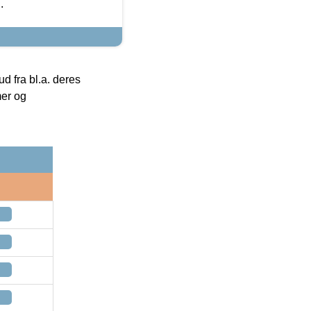
.
 fra bl.a. deres
mer og