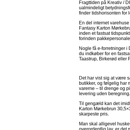
Fragttiden på Kreativ / D
ualmindeligt betydningsfu
finder tidshorisonten fo
En del internet varehus
Fantasy Karton Mørkebru
inden et fastsat tidspunk
forinden pakkepersonalet f
Nogle få e-forretninger i
du indkøber for en fastsa
Taastrup, Birkerød eller F
Det har vist sig at være s
butikker, og følgelig ha
varerne – til drenge og p
levering uden beregning
Til gengæld kan det imidl
Karton Mørkebrun 30,5×30
skarpeste pris.
Man skal alligevel huske 
overordentlig lav, er de