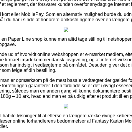
et reglement, der forsvarer kunden overfor snydagtige internet f
 kort eller MobilePay. Som en alternativ mulighed burde du udn
 når du har i sinde at honorere omkostningerne over en længere 
en Paper Line shop kunne man altid tage stilling til netshoppen
 opgave.
inde ud af hvorvidt online webshoppen er e-mærket medlem, efte
line firmaet imødekommer dansk lovgivning, og at internet virk
m har indsigt i vedtægterne på området. Desuden giver det di
 som følge af din bestilling.
at man er opmærksom på de mest basale vedtægter der gælder for
e forretningen garanterer. I den forbindelse er det i øvrigt esses
tering, således man en anden gang vil kunne dokumentere besti
0g – 10 ark, hvad end man er på udkig efter et produkt til en p
el habile løsninger til at efterse en længere række øvrige køber
 læser online forhandlerens bedømmelser af Fantasy Karton M
ler.