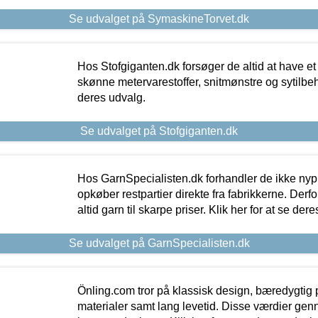
Se udvalget på SymaskineTorvet.dk
Hos Stofgiganten.dk forsøger de altid at have et
skønne metervarestoffer, snitmønstre og sytilbehø
deres udvalg.
Se udvalget på Stofgiganten.dk
Hos GarnSpecialisten.dk forhandler de ikke ny
opkøber restpartier direkte fra fabrikkerne. Derf
altid garn til skarpe priser. Klik her for at se der
Se udvalget på GarnSpecialisten.dk
Önling.com tror på klassisk design, bæredygtig p
materialer samt lang levetid. Disse værdier gen