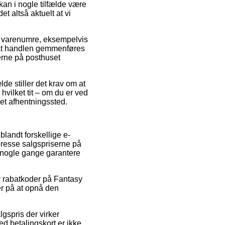
kan i nogle tilfælde være
t altså aktuelt at vi
s varenumre, eksempelvis
 at handlen gemmenføres
terne på posthuset
de stiller det krav om at
hvilket tit – om du er ved
 et afhentningssted.
 blandt forskellige e-
presse salgspriserne på
da nogle gange garantere
er rabatkoder på Fantasy
er på at opnå den
gspris der virker
d betalingskort er ikke