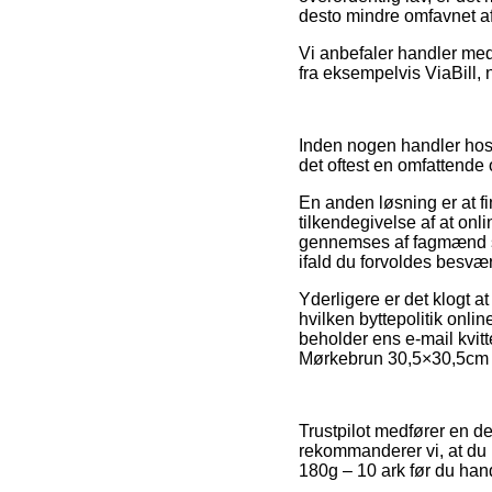
desto mindre omfavnet af 
Vi anbefaler handler med
fra eksempelvis ViaBill,
Inden nogen handler hos 
det oftest en omfattende
En anden løsning er at f
tilkendegivelse af at on
gennemses af fagmænd so
ifald du forvoldes besvær
Yderligere er det klogt 
hvilken byttepolitik onlin
beholder ens e-mail kvit
Mørkebrun 30,5×30,5cm 18
Trustpilot medfører en d
rekommanderer vi, at du
180g – 10 ark før du hand