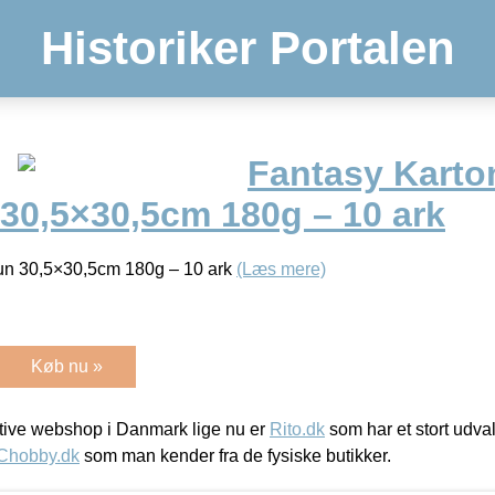
Historiker Portalen
Fantasy Karto
30,5×30,5cm 180g – 10 ark
un 30,5×30,5cm 180g – 10 ark
(Læs mere)
Køb nu »
ive webshop i Danmark lige nu er
Rito.dk
som har et stort udval
Chobby.dk
som man kender fra de fysiske butikker.