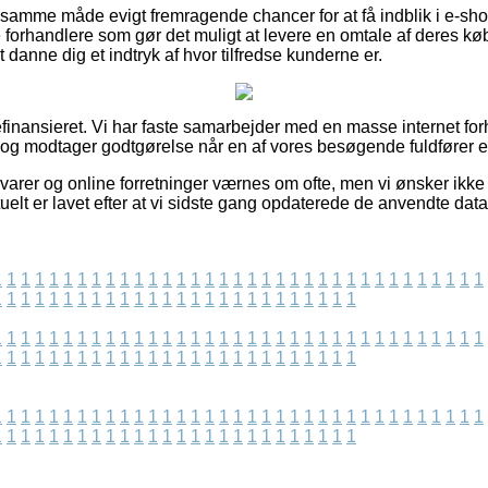
 samme måde evigt fremragende chancer for at få indblik i e-sho
e forhandlere som gør det muligt at levere en omtale af deres kø
at danne dig et indtryk af hvor tilfredse kunderne er.
nansieret. Vi har faste samarbejder med en masse internet forh
 og modtager godtgørelse når en af vores besøgende fuldfører 
rer og online forretninger værnes om ofte, men vi ønsker ikke at
tuelt er lavet efter at vi sidste gang opdaterede de anvendte data
1
1
1
1
1
1
1
1
1
1
1
1
1
1
1
1
1
1
1
1
1
1
1
1
1
1
1
1
1
1
1
1
1
1
1
1
1
1
1
1
1
1
1
1
1
1
1
1
1
1
1
1
1
1
1
1
1
1
1
1
1
1
1
1
1
1
1
1
1
1
1
1
1
1
1
1
1
1
1
1
1
1
1
1
1
1
1
1
1
1
1
1
1
1
1
1
1
1
1
1
1
1
1
1
1
1
1
1
1
1
1
1
1
1
1
1
1
1
1
1
1
1
1
1
1
1
1
1
1
1
1
1
1
1
1
1
1
1
1
1
1
1
1
1
1
1
1
1
1
1
1
1
1
1
1
1
1
1
1
1
1
1
1
1
1
1
1
1
1
1
1
1
1
1
1
1
1
1
1
1
1
1
1