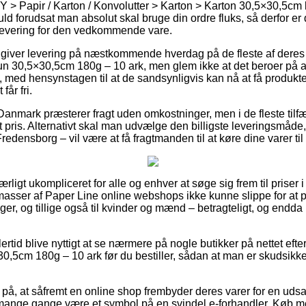
IY > Papir / Karton / Konvolutter > Karton > Karton 30,5×30,5cm 
ld forudsat man absolut skal bruge din ordre fluks, så derfor er de
r levering for den vedkommende vare.
e giver levering på næstkommende hverdag på de fleste af dere
n 30,5×30,5cm 180g – 10 ark, men glem ikke at det beroer på
t, med hensynstagen til at de sandsynligvis kan nå at få produk
år fri.
 Danmark præsterer fragt uden omkostninger, men i de fleste tilfæl
t pris. Alternativt skal man udvælge den billigste leveringsmåde, 
redensborg – vil være at få fragtmanden til at køre dine varer til
ærligt ukompliceret for alle og enhver at søge sig frem til priser i
r masser af Paper Line online webshops ikke kunne slippe for at 
iger, og tillige også til kvinder og mænd – betragteligt, og end
.
ertid blive nyttigt at se nærmere på nogle butikker på nettet eft
,5cm 180g – 10 ark før du bestiller, sådan at man er skudsikk
på, at såfremt en online shop frembyder deres varer for en udsal
t mange gange være et symbol på en svindel e-forhandler. Køb me