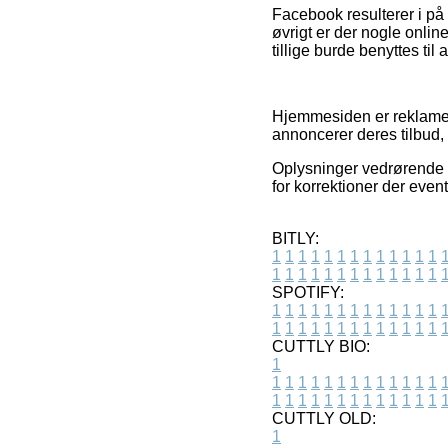
Facebook resulterer i på
øvrigt er der nogle onlin
tillige burde benyttes til 
Hjemmesiden er reklamefi
annoncerer deres tilbud,
Oplysninger vedrørende va
for korrektioner der even
BITLY:
1
1
1
1
1
1
1
1
1
1
1
1
1
1
1
1
1
1
1
1
1
1
1
1
1
1
SPOTIFY:
1
1
1
1
1
1
1
1
1
1
1
1
1
1
1
1
1
1
1
1
1
1
1
1
1
1
CUTTLY BIO:
1
1
1
1
1
1
1
1
1
1
1
1
1
1
1
1
1
1
1
1
1
1
1
1
1
1
1
CUTTLY OLD:
1