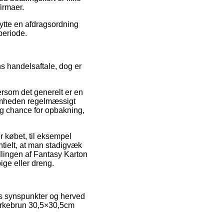
irmaer.
ytte en afdragsordning
periode.
s handelsaftale, dog er
rsom det generelt er en
somheden regelmæssigt
g chance for opbakning,
 købet, til eksempel
entielt, at man stadigvæk
llingen af Fantasy Karton
ige eller dreng.
es synspunkter og herved
ørkebrun 30,5×30,5cm