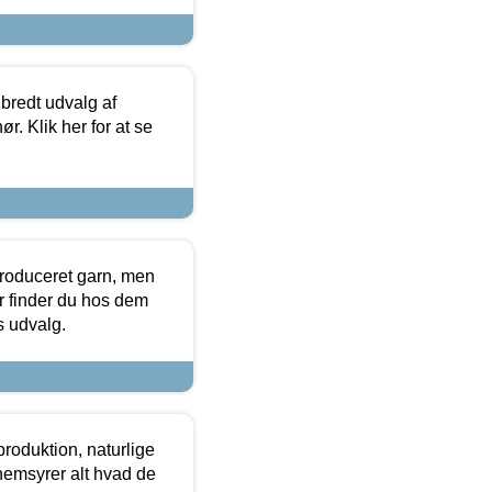
 bredt udvalg af
r. Klik her for at se
produceret garn, men
or finder du hos dem
es udvalg.
roduktion, naturlige
nemsyrer alt hvad de