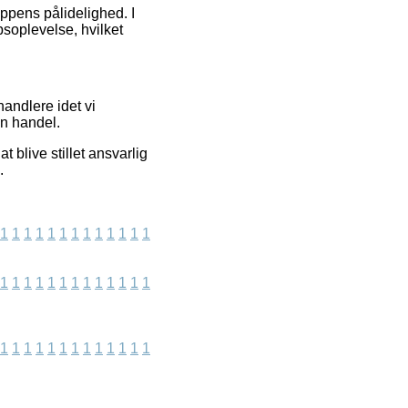
ppens pålidelighed. I
bsoplevelse, hvilket
andlere idet vi
en handel.
 blive stillet ansvarlig
.
1
1
1
1
1
1
1
1
1
1
1
1
1
1
1
1
1
1
1
1
1
1
1
1
1
1
1
1
1
1
1
1
1
1
1
1
1
1
1