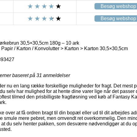
Besøg webshop
Besøg webshop
ørkebrun 30,5×30,5cm 180g – 10 ark
> Papir / Karton / Konvolutter > Karton > Karton 30,5×30,5cm
393427
jerner baseret på
31
anmeldelser
er nu en lang række forskellige muligheder for fragt. Det mest p
å du selv har mulighed for at hente dine varer lige når det passer
oftest tilmed den prisbilligste fragtløsning ved køb af Fantasy 
rk.
e over at få ordren bragt til din bopæl eller ud til dit arbejdes 
ille smule mere pebret, men omvendt ret overkommelig. Den minds
re at du selv henter pakken, som desværre nødvendiggør at du op
ssted.