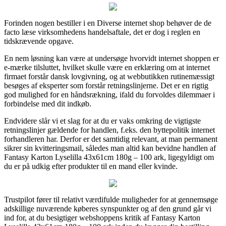
Forinden nogen bestiller i en Diverse internet shop behøver de de
facto læse virksomhedens handelsaftale, det er dog i reglen en
tidskrævende opgave.
En nem løsning kan være at undersøge hvorvidt internet shoppen er
e-mærke tilsluttet, hvilket skulle være en erklæring om at internet
firmaet forstår dansk lovgivning, og at webbutikken rutinemæssigt
besøges af eksperter som forstår retningslinjerne. Det er en rigtig
god mulighed for en håndsrækning, ifald du forvoldes dilemmaer i
forbindelse med dit indkøb.
Endvidere slår vi et slag for at du er vaks omkring de vigtigste
retningslinjer gældende for handlen, f.eks. den byttepolitik internet
forhandleren har. Derfor er det samtidig relevant, at man permanent
sikrer sin kvitteringsmail, således man altid kan bevidne handlen af
Fantasy Karton Lyselilla 43x61cm 180g – 100 ark, ligegyldigt om
du er på udkig efter produkter til en mand eller kvinde.
Trustpilot fører til relativt værdifulde muligheder for at gennemsøge
adskillige nuværende køberes synspunkter og af den grund går vi
ind for, at du besigtiger webshoppens kritik af Fantasy Karton