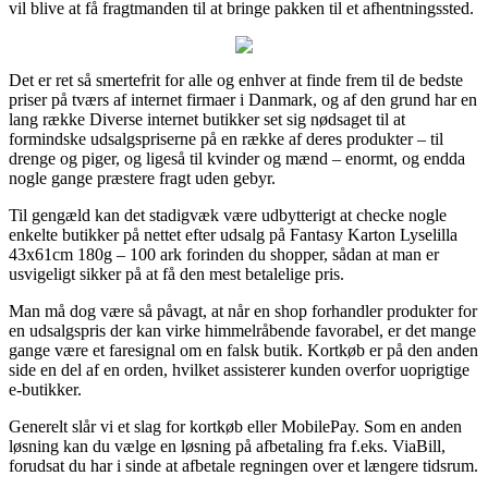
vil blive at få fragtmanden til at bringe pakken til et afhentningssted.
Det er ret så smertefrit for alle og enhver at finde frem til de bedste
priser på tværs af internet firmaer i Danmark, og af den grund har en
lang række Diverse internet butikker set sig nødsaget til at
formindske udsalgspriserne på en række af deres produkter – til
drenge og piger, og ligeså til kvinder og mænd – enormt, og endda
nogle gange præstere fragt uden gebyr.
Til gengæld kan det stadigvæk være udbytterigt at checke nogle
enkelte butikker på nettet efter udsalg på Fantasy Karton Lyselilla
43x61cm 180g – 100 ark forinden du shopper, sådan at man er
usvigeligt sikker på at få den mest betalelige pris.
Man må dog være så påvagt, at når en shop forhandler produkter for
en udsalgspris der kan virke himmelråbende favorabel, er det mange
gange være et faresignal om en falsk butik. Kortkøb er på den anden
side en del af en orden, hvilket assisterer kunden overfor uoprigtige
e-butikker.
Generelt slår vi et slag for kortkøb eller MobilePay. Som en anden
løsning kan du vælge en løsning på afbetaling fra f.eks. ViaBill,
forudsat du har i sinde at afbetale regningen over et længere tidsrum.