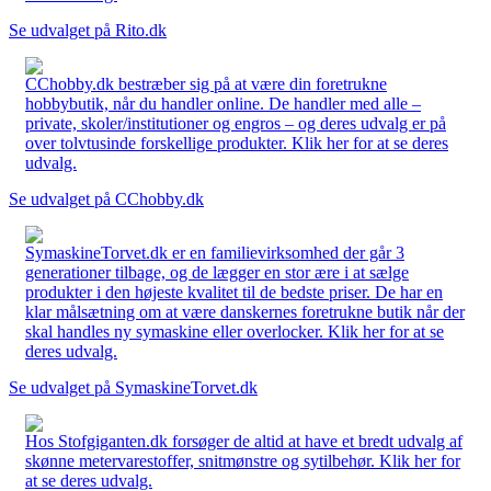
Se udvalget på Rito.dk
CChobby.dk bestræber sig på at være din foretrukne
hobbybutik, når du handler online. De handler med alle –
private, skoler/institutioner og engros – og deres udvalg er på
over tolvtusinde forskellige produkter. Klik her for at se deres
udvalg.
Se udvalget på CChobby.dk
SymaskineTorvet.dk er en familievirksomhed der går 3
generationer tilbage, og de lægger en stor ære i at sælge
produkter i den højeste kvalitet til de bedste priser. De har en
klar målsætning om at være danskernes foretrukne butik når der
skal handles ny symaskine eller overlocker. Klik her for at se
deres udvalg.
Se udvalget på SymaskineTorvet.dk
Hos Stofgiganten.dk forsøger de altid at have et bredt udvalg af
skønne metervarestoffer, snitmønstre og sytilbehør. Klik her for
at se deres udvalg.