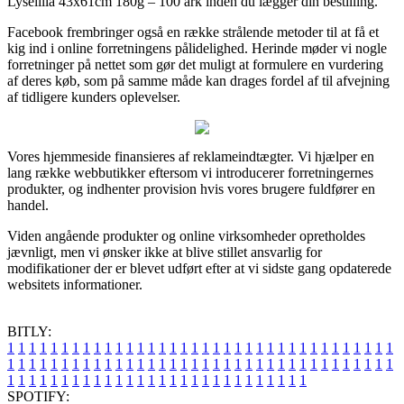
Lyselilla 43x61cm 180g – 100 ark inden du lægger din bestilling.
Facebook frembringer også en række strålende metoder til at få et
kig ind i online forretningens pålidelighed. Herinde møder vi nogle
forretninger på nettet som gør det muligt at formulere en vurdering
af deres køb, som på samme måde kan drages fordel af til afvejning
af tidligere kunders oplevelser.
Vores hjemmeside finansieres af reklameindtægter. Vi hjælper en
lang række webbutikker eftersom vi introducerer forretningernes
produkter, og indhenter provision hvis vores brugere fuldfører en
handel.
Viden angående produkter og online virksomheder opretholdes
jævnligt, men vi ønsker ikke at blive stillet ansvarlig for
modifikationer der er blevet udført efter at vi sidste gang opdaterede
websitets informationer.
BITLY:
1
1
1
1
1
1
1
1
1
1
1
1
1
1
1
1
1
1
1
1
1
1
1
1
1
1
1
1
1
1
1
1
1
1
1
1
1
1
1
1
1
1
1
1
1
1
1
1
1
1
1
1
1
1
1
1
1
1
1
1
1
1
1
1
1
1
1
1
1
1
1
1
1
1
1
1
1
1
1
1
1
1
1
1
1
1
1
1
1
1
1
1
1
1
1
1
1
1
1
1
SPOTIFY: