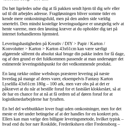
Du bør ligeledes udse dig at få pakken sendt hjem til dig selv eller
ud til dit arbejdes adresse. Fragtløsningen bliver somme tider en
kende mere omkostningsfuld, men på den anden side vældig
smertefri. Den mindst kostelige leveringsudgave er unægtelig selv at
hente varerne, men den løsning kræver at du opholder dig tæt på
internet forhandlerens hjemsted.
Leveringshastigheden på Kreativ / DIY > Papir / Karton /
Konvolutter > Karton > Karton 43x61cm kan være særligt
afgørende såfremt du absolut skal bruge din pakke inden for få dage,
og af den grund er det fuldkommen passende at man undersøger det
estimerede leveringstidspunkt for det vedkommende produkt.
En lang række online webshops præsterer levering på næste
hverdag på mange af deres varer, eksempelvis Fantasy Karton
Lyselilla 43x61cm 180g – 100 ark, men vær obs på at det er
påkrævet at du når at bestille forud for et fastslået klokkeslæt, så at
de har en chance for at nå at få ordren ud af døren forud for at
logistikmedarbejderne har fyraften.
En hel del webbutikker lover fragt uden omkostninger, men for det
meste er det under betingelse af at der handles for en konkret pris.
Ellers kan man vælge den billigste leveringsmetode, hvilket typisk –
hvad end du bor nær Roskilde, Frederikshavn eller Fredensborg –