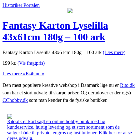
Historiker Portalen
Fantasy Karton Lyselilla
43x61cm 180g – 100 ark
Fantasy Karton Lyselilla 43x61cm 180g – 100 ark
(Læs mere)
199
kr.
(Vis fragtpris)
Læs mere »
Køb nu »
Den mest populære kreative webshop i Danmark lige nu er
Rito.dk
som har et stort udvalg til skarpe priser. Og derudover er der også
CChobby.dk
som man kender fra de fysiske butikker.
Rito.dk er kort sagt en online hobby butik med høj
kundeservice, hurtig levering og et stort sortiment som de
sælger både til private, engros og institutioner. Klik her for at se
deres udvalg.