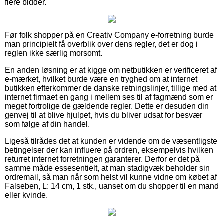
flere bidder.
Før folk shopper på en Creativ Company e-forretning burde
man principielt få overblik over dens regler, det er dog i
reglen ikke særlig morsomt.
En anden løsning er at kigge om netbutikken er verificeret af
e-mærket, hvilket burde være en tryghed om at internet
butikken efterkommer de danske retningslinjer, tillige med at
internet firmaet en gang i mellem ses til af fagmænd som er
meget fortrolige de gældende regler. Dette er desuden din
genvej til at blive hjulpet, hvis du bliver udsat for besvær
som følge af din handel.
Ligeså tilrådes det at kunden er vidende om de væsentligste
betingelser der kan influere på ordren, eksempelvis hvilken
returret internet forretningen garanterer. Derfor er det på
samme måde essesentielt, at man stadigvæk beholder sin
ordremail, så man når som helst vil kunne vidne om købet af
Falseben, L: 14 cm, 1 stk., uanset om du shopper til en mand
eller kvinde.