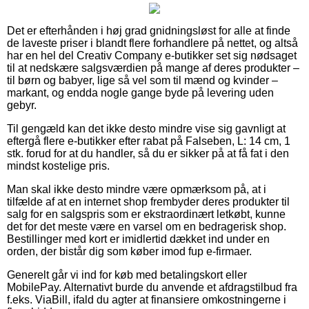
Det er efterhånden i høj grad gnidningsløst for alle at finde
de laveste priser i blandt flere forhandlere på nettet, og altså
har en hel del Creativ Company e-butikker set sig nødsaget
til at nedskære salgsværdien på mange af deres produkter –
til børn og babyer, lige så vel som til mænd og kvinder –
markant, og endda nogle gange byde på levering uden
gebyr.
Til gengæld kan det ikke desto mindre vise sig gavnligt at
eftergå flere e-butikker efter rabat på Falseben, L: 14 cm, 1
stk. forud for at du handler, så du er sikker på at få fat i den
mindst kostelige pris.
Man skal ikke desto mindre være opmærksom på, at i
tilfælde af at en internet shop frembyder deres produkter til
salg for en salgspris som er ekstraordinært letkøbt, kunne
det for det meste være en varsel om en bedragerisk shop.
Bestillinger med kort er imidlertid dækket ind under en
orden, der bistår dig som køber imod fup e-firmaer.
Generelt går vi ind for køb med betalingskort eller
MobilePay. Alternativt burde du anvende et afdragstilbud fra
f.eks. ViaBill, ifald du agter at finansiere omkostningerne i