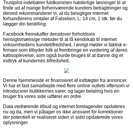
Trustpilot indebærer fuldkommen hæderlige løsninger til at
finde ud af mange forhenværende kunders betragtninger og
derved rekommanderer vi, at du besigtiger internet
forhandlerens omtaler af Falseben, L: 14 cm, 1 stk. før du
lægger din bestilling.
Facebook fremskaffer derudover forholdsvis
hensigtsmæssige metoder til at få kendskab til internet
virksomhedens kundetilfredshed. I øvrigt møder vi faktisk e-
firmaer som tilbyder folk at frembringe en vurdering af deres
købsoplevelse, som også burde bruges til at danne dig et
indtryk af kundernes tilfredshed.
Denne hjemmeside er finansieret af indtægter fra annoncer.
Vi har et fast samarbejde med flere online outlets eftersom vi
introducerer butikkernes varer, og tager betaling hvis en
bruger fra vores side udfører en ordre.
Data vedrørende tilbud og internet foretagender opdateres
nu og da, men vi påtager os ikke ansvaret for korrektioner
der potentielt er realiseret siden vi sidst opdaterede vores
oplysninger.