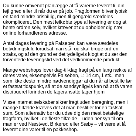
Du kunne omvendt planlægge at få varerne leveret til din
lejlighed eller til når du er på job. Fragtformen bliver typisk
en tand mindre prisbillig, men til gengæld særdeles
ukompliceret. Den mest letkøbte type af levering er dog at
hente ordren selv, hvilket kræver at du opholder dig nær
online forhandlerens adresse.
Antal dages levering på Falseben kan være særdeles
betydningsfuld forudsat man står og skal bruge ordren
straks, og af den grund er det tydeligvis klogt at du ser den
forventede leveringstid ved det vedkommende produkt.
Mange webshops lover dag-til-dag fragt på en lang række af
deres varer, eksempelvis Falseben, L: 14 cm, 1 stk., men
som ikke desto mindre nødvendiggør at du når at bestille før
et fastsat tidspunkt, så at de sandsynligvis kan nå at få varen
distribueret forinden de lageransatte tager hjem.
Visse internet selskaber sikrer fragt uden beregning, men i
mange tilfælde kræves det at man bestiller for en fastsat
sum. Som alternativ bør du udse dig den mest betalelige
fragtform, hvilket i de fleste tilfælde – uden hensyn til om
man er ved Næstved, Birkerød eller Sæby – vil være at få
leveret dine varer til en pakkeshop.