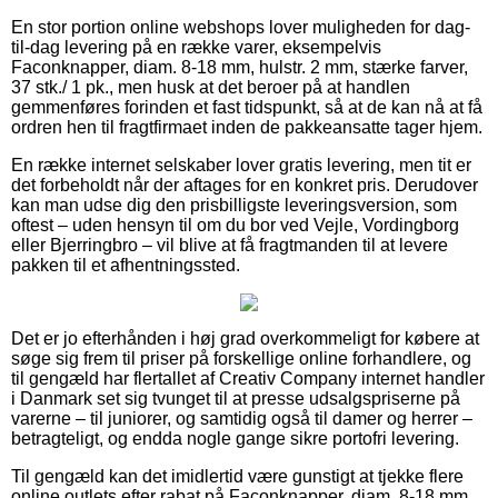
En stor portion online webshops lover muligheden for dag-
til-dag levering på en række varer, eksempelvis
Faconknapper, diam. 8-18 mm, hulstr. 2 mm, stærke farver,
37 stk./ 1 pk., men husk at det beroer på at handlen
gemmenføres forinden et fast tidspunkt, så at de kan nå at få
ordren hen til fragtfirmaet inden de pakkeansatte tager hjem.
En række internet selskaber lover gratis levering, men tit er
det forbeholdt når der aftages for en konkret pris. Derudover
kan man udse dig den prisbilligste leveringsversion, som
oftest – uden hensyn til om du bor ved Vejle, Vordingborg
eller Bjerringbro – vil blive at få fragtmanden til at levere
pakken til et afhentningssted.
Det er jo efterhånden i høj grad overkommeligt for købere at
søge sig frem til priser på forskellige online forhandlere, og
til gengæld har flertallet af Creativ Company internet handler
i Danmark set sig tvunget til at presse udsalgspriserne på
varerne – til juniorer, og samtidig også til damer og herrer –
betragteligt, og endda nogle gange sikre portofri levering.
Til gengæld kan det imidlertid være gunstigt at tjekke flere
online outlets efter rabat på Faconknapper, diam. 8-18 mm,