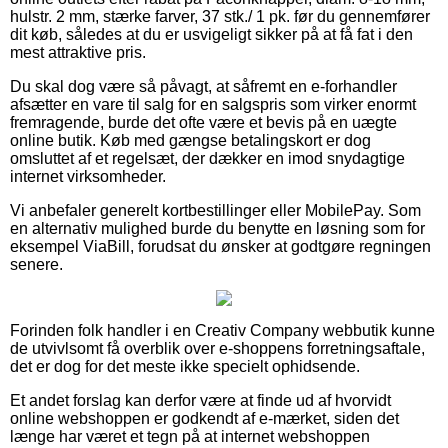
hulstr. 2 mm, stærke farver, 37 stk./ 1 pk. før du gennemfører
dit køb, således at du er usvigeligt sikker på at få fat i den
mest attraktive pris.
Du skal dog være så påvagt, at såfremt en e-forhandler
afsætter en vare til salg for en salgspris som virker enormt
fremragende, burde det ofte være et bevis på en uægte
online butik. Køb med gængse betalingskort er dog
omsluttet af et regelsæt, der dækker en imod snydagtige
internet virksomheder.
Vi anbefaler generelt kortbestillinger eller MobilePay. Som
en alternativ mulighed burde du benytte en løsning som for
eksempel ViaBill, forudsat du ønsker at godtgøre regningen
senere.
Forinden folk handler i en Creativ Company webbutik kunne
de utvivlsomt få overblik over e-shoppens forretningsaftale,
det er dog for det meste ikke specielt ophidsende.
Et andet forslag kan derfor være at finde ud af hvorvidt
online webshoppen er godkendt af e-mærket, siden det
længe har været et tegn på at internet webshoppen