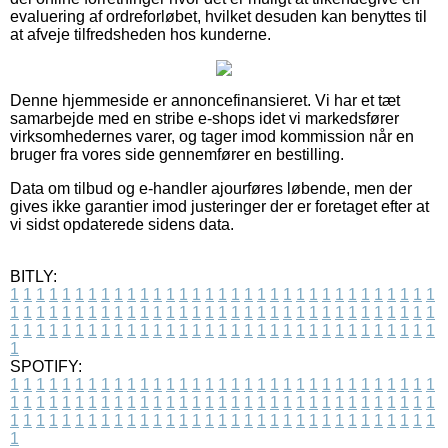
evaluering af ordreforløbet, hvilket desuden kan benyttes til
at afveje tilfredsheden hos kunderne.
Denne hjemmeside er annoncefinansieret. Vi har et tæt
samarbejde med en stribe e-shops idet vi markedsfører
virksomhedernes varer, og tager imod kommission når en
bruger fra vores side gennemfører en bestilling.
Data om tilbud og e-handler ajourføres løbende, men der
gives ikke garantier imod justeringer der er foretaget efter at
vi sidst opdaterede sidens data.
BITLY:
1
1
1
1
1
1
1
1
1
1
1
1
1
1
1
1
1
1
1
1
1
1
1
1
1
1
1
1
1
1
1
1
1
1
1
1
1
1
1
1
1
1
1
1
1
1
1
1
1
1
1
1
1
1
1
1
1
1
1
1
1
1
1
1
1
1
1
1
1
1
1
1
1
1
1
1
1
1
1
1
1
1
1
1
1
1
1
1
1
1
1
1
1
1
1
1
1
1
1
1
SPOTIFY:
1
1
1
1
1
1
1
1
1
1
1
1
1
1
1
1
1
1
1
1
1
1
1
1
1
1
1
1
1
1
1
1
1
1
1
1
1
1
1
1
1
1
1
1
1
1
1
1
1
1
1
1
1
1
1
1
1
1
1
1
1
1
1
1
1
1
1
1
1
1
1
1
1
1
1
1
1
1
1
1
1
1
1
1
1
1
1
1
1
1
1
1
1
1
1
1
1
1
1
1