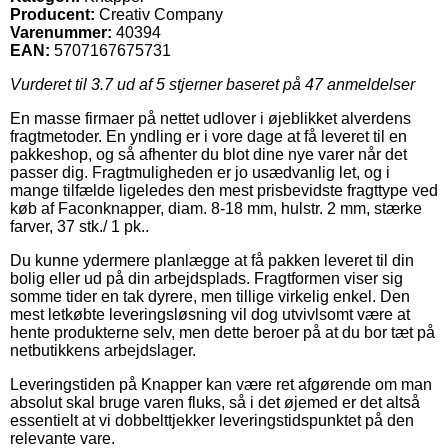
Producent:
Creativ Company
Varenummer:
40394
EAN:
5707167675731
Vurderet til
3.7
ud af 5 stjerner baseret på
47
anmeldelser
En masse firmaer på nettet udlover i øjeblikket alverdens
fragtmetoder. En yndling er i vore dage at få leveret til en
pakkeshop, og så afhenter du blot dine nye varer når det
passer dig. Fragtmuligheden er jo usædvanlig let, og i
mange tilfælde ligeledes den mest prisbevidste fragttype ved
køb af Faconknapper, diam. 8-18 mm, hulstr. 2 mm, stærke
farver, 37 stk./ 1 pk..
Du kunne ydermere planlægge at få pakken leveret til din
bolig eller ud på din arbejdsplads. Fragtformen viser sig
somme tider en tak dyrere, men tillige virkelig enkel. Den
mest letkøbte leveringsløsning vil dog utvivlsomt være at
hente produkterne selv, men dette beroer på at du bor tæt på
netbutikkens arbejdslager.
Leveringstiden på Knapper kan være ret afgørende om man
absolut skal bruge varen fluks, så i det øjemed er det altså
essentielt at vi dobbelttjekker leveringstidspunktet på den
relevante vare.