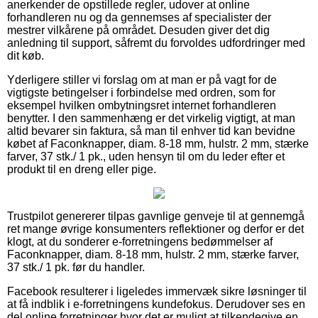
anerkender de opstillede regler, udover at online
forhandleren nu og da gennemses af specialister der
mestrer vilkårene på området. Desuden giver det dig
anledning til support, såfremt du forvoldes udfordringer med
dit køb.
Yderligere stiller vi forslag om at man er på vagt for de
vigtigste betingelser i forbindelse med ordren, som for
eksempel hvilken ombytningsret internet forhandleren
benytter. I den sammenhæng er det virkelig vigtigt, at man
altid bevarer sin faktura, så man til enhver tid kan bevidne
købet af Faconknapper, diam. 8-18 mm, hulstr. 2 mm, stærke
farver, 37 stk./ 1 pk., uden hensyn til om du leder efter et
produkt til en dreng eller pige.
Trustpilot genererer tilpas gavnlige genveje til at gennemgå
ret mange øvrige konsumenters reflektioner og derfor er det
klogt, at du sonderer e-forretningens bedømmelser af
Faconknapper, diam. 8-18 mm, hulstr. 2 mm, stærke farver,
37 stk./ 1 pk. før du handler.
Facebook resulterer i ligeledes immervæk sikre løsninger til
at få indblik i e-forretningens kundefokus. Derudover ses en
del online forretninger hvor det er muligt at tilkendegive en