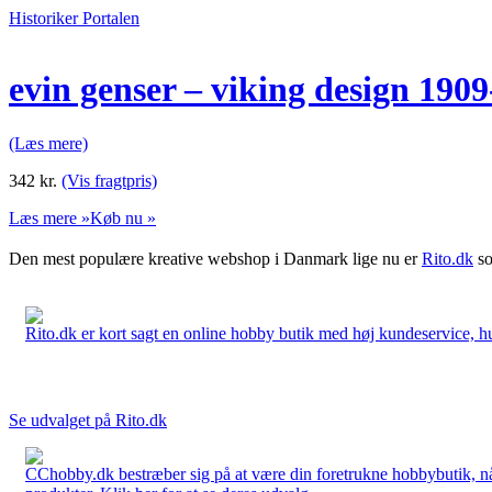
Historiker Portalen
evin genser – viking design 1909
(Læs mere)
342
kr.
(Vis fragtpris)
Læs mere »
Køb nu »
Den mest populære kreative webshop i Danmark lige nu er
Rito.dk
so
Rito.dk er kort sagt en online hobby butik med høj kundeservice, hurt
Se udvalget på Rito.dk
CChobby.dk bestræber sig på at være din foretrukne hobbybutik, når 