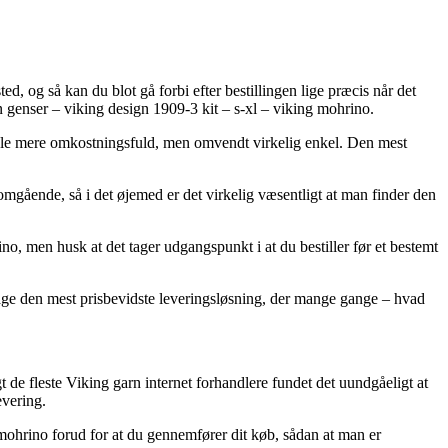
ed, og så kan du blot gå forbi efter bestillingen lige præcis når det
n genser – viking design 1909-3 kit – s-xl – viking mohrino.
 smule mere omkostningsfuld, men omvendt virkelig enkel. Den mest
 omgående, så i det øjemed er det virkelig væsentligt at man finder den
ino, men husk at det tager udgangspunkt i at du bestiller før et bestemt
tage den mest prisbevidste leveringsløsning, der mange gange – hvad
t de fleste Viking garn internet forhandlere fundet det uundgåeligt at
evering.
ng mohrino forud for at du gennemfører dit køb, sådan at man er