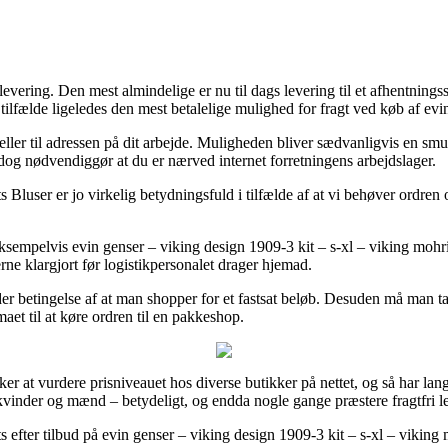
levering. Den mest almindelige er nu til dags levering til et afhentningsst
tilfælde ligeledes den mest betalelige mulighed for fragt ved køb af evi
us eller til adressen på dit arbejde. Muligheden bliver sædvanligvis en
 dog nødvendiggør at du er nærved internet forretningens arbejdslager.
 Bluser er jo virkelig betydningsfuld i tilfælde af at vi behøver ordren
, eksempelvis evin genser – viking design 1909-3 kit – s-xl – viking mohr
rne klargjort før logistikpersonalet drager hjemad.
der betingelse af at man shopper for et fastsat beløb. Desuden må man 
maet til at køre ordren til en pakkeshop.
er at vurdere prisniveauet hos diverse butikker på nettet, og så har lang
 kvinder og mænd – betydeligt, og endda nogle gange præstere fragtfri l
lets efter tilbud på evin genser – viking design 1909-3 kit – s-xl – viki