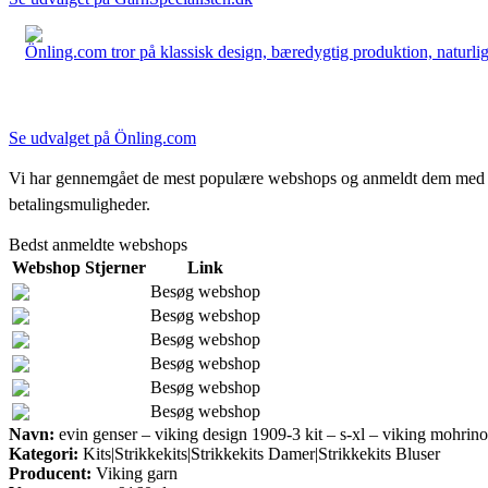
Önling.com tror på klassisk design, bæredygtig produktion, naturlige
Se udvalget på Önling.com
Vi har gennemgået de mest populære webshops og anmeldt dem med stjern
betalingsmuligheder.
Bedst anmeldte webshops
Webshop
Stjerner
Link
Besøg webshop
Besøg webshop
Besøg webshop
Besøg webshop
Besøg webshop
Besøg webshop
Navn:
evin genser – viking design 1909-3 kit – s-xl – viking mohrino
Kategori:
Kits|Strikkekits|Strikkekits Damer|Strikkekits Bluser
Producent:
Viking garn