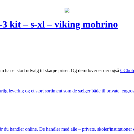
-3 kit – s-xl – viking mohrino
m har et stort udvalg til skarpe priser. Og derudover er der også
CChob
ig levering og et stort sortiment som de sælger både til private, engros 
du handler online. De handler med alle – private, skoler/institutioner 