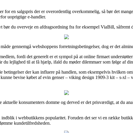
er for en salgspris der er overordentlig overkommelig, så bør det mange
rfor uoprigtige e-handler.
tivt bør du overveje en afdragsordning fra for eksempel ViaBill, såfremt 
s måde gennemgå webshoppens forretningsbetingelser, dog er det alminde
edlem, fordi det generelt er et sympol på at online firmaet understøtte
du lejlighed til at få hjælp, ifald du møder dilemmaer som følge af din 
e betingelser der kan influere på handlen, som eksempelvis hvilken ombyt
kunne bevise købet af evin genser – viking design 1909-3 kit – s-xl – v
flere aktuelle konsumenters domme og derved er det prisværdigt, at du an
ndblik i webbutikkens popularitet. Foruden det ser vi en række butikker
 bedømme kundetilfredsheden.