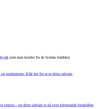
by.dk
som man kender fra de fysiske butikker.
og institutioner. Klik her for at se deres udvalg.
og engros – og deres udvalg er på over tolvtusinde forskellige