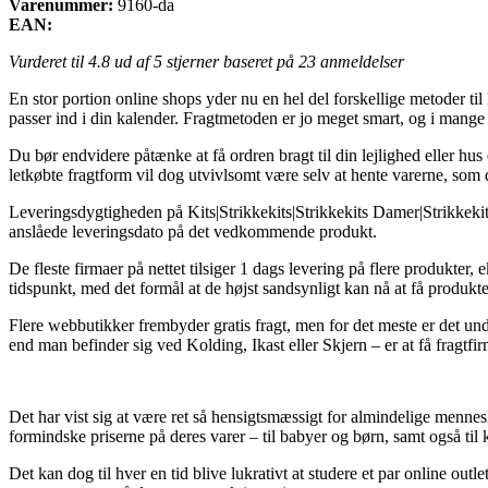
Varenummer:
9160-da
EAN:
Vurderet til
4.8
ud af 5 stjerner baseret på
23
anmeldelser
En stor portion online shops yder nu en hel del forskellige metoder til 
passer ind i din kalender. Fragtmetoden er jo meget smart, og i mange 
Du bør endvidere påtænke at få ordren bragt til din lejlighed eller h
letkøbte fragtform vil dog utvivlsomt være selv at hente varerne, som
Leveringsdygtigheden på Kits|Strikkekits|Strikkekits Damer|Strikkekits
anslåede leveringsdato på det vedkommende produkt.
De fleste firmaer på nettet tilsiger 1 dags levering på flere produkter
tidspunkt, med det formål at de højst sandsynligt kan nå at få produkte
Flere webbutikker frembyder gratis fragt, men for det meste er det un
end man befinder sig ved Kolding, Ikast eller Skjern – er at få fragtfir
Det har vist sig at være ret så hensigtsmæssigt for almindelige mennesk
formindske priserne på deres varer – til babyer og børn, samt også til
Det kan dog til hver en tid blive lukrativt at studere et par online out