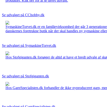
produkter. Klik her for at se deres udvalg.
Se udvalget på CChobby.dk
SymaskineTorvet.dk er en familievirksomhed der går 3 generationer t
danskernes foretrukne butik når der skal handles ny symaskine eller 
Se udvalget på SymaskineTorvet.dk
Hos Stofgiganten.dk forsøger de altid at have et bredt udvalg af skø
Se udvalget på Stofgiganten.dk
Hos GarnSpecialisten.dk forhandler de ikke nyproduceret garn, men op
Se udvalget på GarnSpecialisten.dk