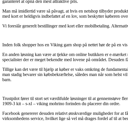
garanteret at opnå den mest attraktive pris.
Man må imidlertid være så påvagt, at hvis en netshop tilbyder produkt
med kort er heldigvis indbefattet af en lov, som beskytter køberen ove
Vi foreslår generelt bestillinger med kort eller mobilbetaling. Alterna
Inden folk shopper hos en Viking garn shop på nettet bør de på en vi
En anden løsning kan være at tjekke om online butikken er e-mærket m
specialister der er meget bekendte med lovene på området. Desuden får 
Tillige kan det være til hjælp at køber er vaks omkring de fundamental
man stadig bevarer sin købsbekræftelse, således man når som helst vil 
barn.
Trustpilot fører til stort set værdifulde løsninger til at gennemstøve 
1909-3 kit – s-xl – viking mohrino forinden du placerer din ordre.
Facebook genererer desuden relativt ønskværdige muligheder for at få i
virksomhedens service, hvilket lige så vel må drages fordel af til at