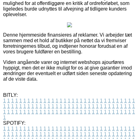
mulighed for at offentliggøre en kritik af ordreforløbet, som
ligeledes burde udnyttes til afvejning af tidligere kunders
oplevelser.
Denne hjemmeside finansieres af reklamer. Vi arbejder tæt
sammen med et hold af butikker på nettet da vi fremviser
forretningernes tilbud, og indtjener honorar forudsat en af
vores brugere fuldfører en bestilling.
Viden angående varer og internet webshops ajourføres
hyppigt, men det er ikke muligt for os at give garantier imod
ændringer der eventuelt er udført siden seneste opdatering
af de viste data.
BITLY:
1
1
1
1
1
1
1
1
1
1
1
1
1
1
1
1
1
1
1
1
1
1
1
1
1
1
1
1
1
1
1
1
1
1
1
1
1
1
1
1
1
1
1
1
1
1
1
1
1
1
1
1
1
1
1
1
1
1
1
1
1
1
1
1
1
1
1
1
1
1
1
1
1
1
1
1
1
1
1
1
1
1
1
1
1
1
1
1
1
1
1
1
1
1
1
1
1
1
1
1
SPOTIFY:
1
1
1
1
1
1
1
1
1
1
1
1
1
1
1
1
1
1
1
1
1
1
1
1
1
1
1
1
1
1
1
1
1
1
1
1
1
1
1
1
1
1
1
1
1
1
1
1
1
1
1
1
1
1
1
1
1
1
1
1
1
1
1
1
1
1