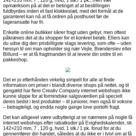
142×210 mm, 7 , 120 g, hvid, 1 stk./ 1 pk., men vær
opmærksom på at det er betinget af at bestillingen
fuldbyrdes inden et fast klokkeslæt, med det formål at de
garanteret kan nå at få ordren på posthuset før de
lageransatte har fri.
Enkelte online butikker sikrer fragt uden gebyr, men oftest
påkræves det at du shopper for et konkret beløb. Ellers kan
du udse dig den prisbilligste slags levering, som ofte – uden
hensyn til om man opholder sig nær Vejle, Brønderslev eller
Billund – er at få fragtmanden til at levere din ordre til en
pakkeshop.
Det er jo efterhånden virkelig simpelt for alle at finde
information om priser i blandt diverse shops på nettet, og til
gengæld har flere Creativ Company internet webshops ikke
kunne slippe for at formindske salgsværdien på specielt
deres bedst i test produkter – til juniorer, men også til voksne
– betragteligt, og endda nogle gange love portofri fragt.
Det kan alligevel være udbytterigt at se nærmere på nogle få
internet webshops efter rabatkoder på Evighedskalender, str.
142×210 mm, 7 , 120 g, hvid, 1 stk./ 1 pk. forud for at du
gennemfører din handel, således at du ikke er i tvivl om at få