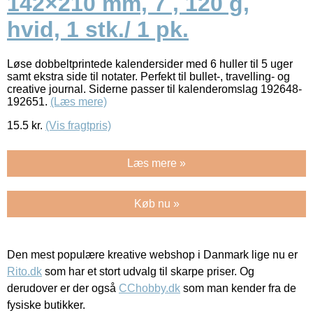
142×210 mm, 7 , 120 g,
hvid, 1 stk./ 1 pk.
Løse dobbeltprintede kalendersider med 6 huller til 5 uger
samt ekstra side til notater. Perfekt til bullet-, travelling- og
creative journal. Siderne passer til kalenderomslag 192648-
192651.
(Læs mere)
15.5
kr.
(Vis fragtpris)
Læs mere »
Køb nu »
Den mest populære kreative webshop i Danmark lige nu er
Rito.dk
som har et stort udvalg til skarpe priser. Og
derudover er der også
CChobby.dk
som man kender fra de
fysiske butikker.