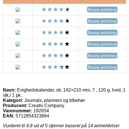
Besøg webshop
Besøg webshop
Besøg webshop
Besøg webshop
Besøg webshop
Besøg webshop
Navn:
Evighedskalender, str. 142×210 mm, 7 , 120 g, hvid, 1
stk./ 1 pk.
Kategori:
Journals, planners og tilbehør
Producent:
Creativ Company
Varenummer:
192654
EAN:
5712854323864
Vurderet til
4.8
ud af 5 stjerner baseret på
14
anmeldelser