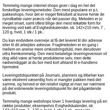
Temmelig mange internet shops giver i dag en hel del
forskellige leveringsmetoder. Den mest populære er p.t.
pakkeshops, hvor det er meget fleksibelt at kunne hente de
nyindkøbte varer præcis når det passer dig. Metoden er jo
meget smart, samt oftest tillige den mest letkøbte form for
levering ved køb af Evighedskalender, str. 142×210 mm, 7 ,
120 g, hvid, 1 stk./ 1 pk..
Du kan endvidere overveje at få det leveret til din adresse
eller til dit arbejdes adresse. Fragtmetoden er en gang i
mellem en anelse mere omkostningsfuld, men derudover
ultra fremkommelig. Den mest betalelige leveringsversion vil
dog altid være at hente produkterne selv, men dette
nødvendiggør at du bor med kort afstand til e-handlens
hjemsted.
Leveringstidspunktet på Journals, planners og tilbehør kan
være ekstremt væsentlig hvis vi mangler pakken med det
samme, og herved er det relativt vigtigt at man ser nærmere
på det estimerede leveringstidspunkt for det pågældende
produkt.
Temmelig mange webshops lover 1 hverdags levering på en
række produkter, eksempelvis Evighedskalender, str.