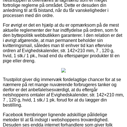
netshoppen tit overværes af fagmænd som er meget
fortrolige reglerne på området. Dette er desuden din
anledning til at få bistand, når du får vanskeligheder i
processen med din ordre.
For øvrigt er det en hjælp at du er opmærksom på de mest
aktuelle reglementer der har indflydelse på ordren, som fx
den byttepolitik webbutikken garanterer. I den relation er det
i øvrigt afgørende, at man permanent beholder sin
kvitteringsmail, således man til enhver tid kan eftervise
ordren af Evighedskalender, str. 142×210 mm, 7 , 120 g,
hvid, 1 stk./ 1 pk., hvad end du efterspørger produkter til en
pige eller dreng.
Trustpilot giver dig immervæk fordelagtige chancer for at se
nærmere på ret mange nuværende forbrugeres tanker og
derfor er det anbefalelsesværdigt, at du eftergår
netshoppens omtaler af Evighedskalender, str. 142×210 mm,
7 , 120 g, hvid, 1 stk./ 1 pk. forud for at du lægger din
bestilling.
Facebook frembringer lignende adskillige pålidelige
metoder til at få indsigt i webshoppens troværdighed.
Desuden ses endda internet forhandlere som giver folk