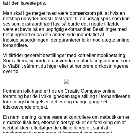
fat i den laveste pris.
Man skal lige meget hvad være opmærksom på, at hvis en
netshop udbyder bedst i test varer til en udsalgspris som kan
ses som ekstraordinært lav, så burde det i nogle tilfælde
være et bevis på en uoprigtig e-forhandler. Bestillinger med
betalingskort er på den anden side indbefattet af
Indsigelsesordningen, der garanterer folk imod uægte online
forhandlere.
Vi tilråder generelt bestillinger med kort eller mobilbetaling.
Som alternativ burde du anvende en afbetalingsordning som
fx ViaBill, såfremt du higer efter at honorere omkostningerne
over tid.
Forinden folk handler hos en Creativ Company online
forretning bør de i virkeligheden tage stilling til forhandlerens
forretningsbetingelser, det er dog mange gange et
tidskrævende projekt.
En nem løsning kunne være at kontrollere om netbutikken er
e-mærke tilsluttet, eftersom det typisk er en forsikring om at
webbutikken efterfølger de officielle regler, samt at