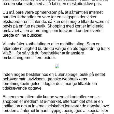
på den sikre side med at få fat i den mest attraktive pris.
Du må bare være opmærksom på, at såfremt en internet
handler forhandler en vare for en salgspris der virker
ekstraordinært tiltalende, så kan det i nogle tilfælde være et
bevis på en fup netbutik. Shopping med kort er imidlertid
omfavnet af en anordning, som forsvarer kunden overfor
uægte online butikker.
Vi anbefaler kortbetalinger eller mobilbetaling. Som en
alternativ mulighed burde du vælge en afdragsordning fra fx
ViaBill, for så vidt du foretrækker at finansiere
omkostningerne i flere bidder.
Inden nogen bestiller hos en Eulenspiegel butik på nettet
behøver man utvivlsomt granske webbutikkens
forretningsbetingelser, dog er det i mange tilfælde en
tidskrævende opgave.
Et nemmere alternativ kunne være at kontrollere om e-
shoppen er medlem af e-mærket, eftersom det ofte er en
indikation om at internet selskabet forsvarer de danske love,
foruden at internet firmaet hyppigt besigtiges af specialister