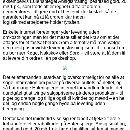
eksempelvis Eulenspiegel Ansigtsmaling, pearlised gold, 20
ml/ 1 pk., som trods alt er regnet ud fra at ordren
gennemføres tidligere end et bestemt klokkeslæt, så de
garanteret kan nå at få ordren klar inden
logistikmedarbejderne holder fyraften.
Enkelte internet forretninger yder levering uden
omkostninger, men for det meste stiller det krav om at der
aftages for et fastsat beløb. Som alternativ må man vælge
den mest prisbevidste leveringsløsning, som tit – uanset om
du bor nær Køge, Nakskov eller Sorø – vil være at få dem til
at levere din ordre til en pakkeshop.
Det er efterhånden usædvanlig overkommeligt for os alle at
søge information om priser på diverse outlets på nettet, og
så har mange Eulenspiegel internet forhandlere fundet det
uundgåeligt at tvinge salgspriserne på deres produkter – til
piger og drenge, og tillige også til kvinder og mænd – en hel
del, og endda nogle gange byde på levering uden
beregning.
Derfor kan det imidlertid vise sig rentabelt at tjekke flere e-
forhandlere efter rabatkoder på Eulenspiegel Ansigtsmaling,
pearlised gold, 20 ml/ 1 pk. før du bestiller, sådan at man er