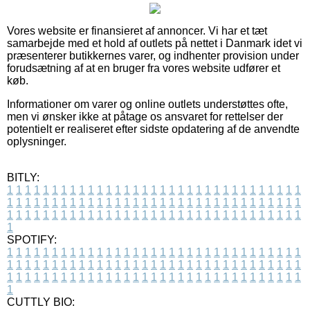
Vores website er finansieret af annoncer. Vi har et tæt
samarbejde med et hold af outlets på nettet i Danmark idet vi
præsenterer butikkernes varer, og indhenter provision under
forudsætning af at en bruger fra vores website udfører et
køb.
Informationer om varer og online outlets understøttes ofte,
men vi ønsker ikke at påtage os ansvaret for rettelser der
potentielt er realiseret efter sidste opdatering af de anvendte
oplysninger.
BITLY:
1
1
1
1
1
1
1
1
1
1
1
1
1
1
1
1
1
1
1
1
1
1
1
1
1
1
1
1
1
1
1
1
1
1
1
1
1
1
1
1
1
1
1
1
1
1
1
1
1
1
1
1
1
1
1
1
1
1
1
1
1
1
1
1
1
1
1
1
1
1
1
1
1
1
1
1
1
1
1
1
1
1
1
1
1
1
1
1
1
1
1
1
1
1
1
1
1
1
1
1
SPOTIFY:
1
1
1
1
1
1
1
1
1
1
1
1
1
1
1
1
1
1
1
1
1
1
1
1
1
1
1
1
1
1
1
1
1
1
1
1
1
1
1
1
1
1
1
1
1
1
1
1
1
1
1
1
1
1
1
1
1
1
1
1
1
1
1
1
1
1
1
1
1
1
1
1
1
1
1
1
1
1
1
1
1
1
1
1
1
1
1
1
1
1
1
1
1
1
1
1
1
1
1
1
CUTTLY BIO: