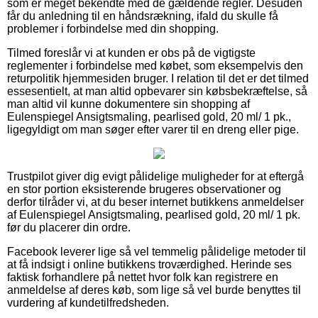
som er meget bekendte med de gældende regler. Desuden
får du anledning til en håndsrækning, ifald du skulle få
problemer i forbindelse med din shopping.
Tilmed foreslår vi at kunden er obs på de vigtigste
reglementer i forbindelse med købet, som eksempelvis den
returpolitik hjemmesiden bruger. I relation til det er det tilmed
essesentielt, at man altid opbevarer sin købsbekræftelse, så
man altid vil kunne dokumentere sin shopping af
Eulenspiegel Ansigtsmaling, pearlised gold, 20 ml/ 1 pk.,
ligegyldigt om man søger efter varer til en dreng eller pige.
Trustpilot giver dig evigt pålidelige muligheder for at eftergå
en stor portion eksisterende brugeres observationer og
derfor tilråder vi, at du beser internet butikkens anmeldelser
af Eulenspiegel Ansigtsmaling, pearlised gold, 20 ml/ 1 pk.
før du placerer din ordre.
Facebook leverer lige så vel temmelig pålidelige metoder til
at få indsigt i online butikkens troværdighed. Herinde ses
faktisk forhandlere på nettet hvor folk kan registrere en
anmeldelse af deres køb, som lige så vel burde benyttes til
vurdering af kundetilfredsheden.