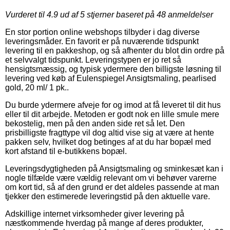
Vurderet til
4.9
ud af 5 stjerner baseret på
48
anmeldelser
En stor portion online webshops tilbyder i dag diverse
leveringsmåder. En favorit er på nuværende tidspunkt
levering til en pakkeshop, og så afhenter du blot din ordre på
et selvvalgt tidspunkt. Leveringstypen er jo ret så
hensigtsmæssig, og typisk ydermere den billigste løsning til
levering ved køb af Eulenspiegel Ansigtsmaling, pearlised
gold, 20 ml/ 1 pk..
Du burde ydermere afveje for og imod at få leveret til dit hus
eller til dit arbejde. Metoden er godt nok en lille smule mere
bekostelig, men på den anden side ret så let. Den
prisbilligste fragttype vil dog altid vise sig at være at hente
pakken selv, hvilket dog betinges af at du har bopæl med
kort afstand til e-butikkens bopæl.
Leveringsdygtigheden på Ansigtsmaling og sminkesæt kan i
nogle tilfælde være vældig relevant om vi behøver varerne
om kort tid, så af den grund er det aldeles passende at man
tjekker den estimerede leveringstid på den aktuelle vare.
Adskillige internet virksomheder giver levering på
næstkommende hverdag på mange af deres produkter,