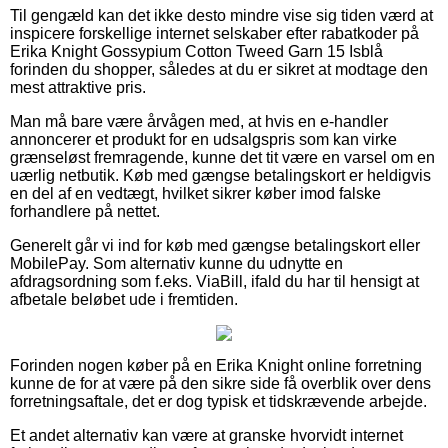
Til gengæld kan det ikke desto mindre vise sig tiden værd at
inspicere forskellige internet selskaber efter rabatkoder på
Erika Knight Gossypium Cotton Tweed Garn 15 Isblå
forinden du shopper, således at du er sikret at modtage den
mest attraktive pris.
Man må bare være årvågen med, at hvis en e-handler
annoncerer et produkt for en udsalgspris som kan virke
grænseløst fremragende, kunne det tit være en varsel om en
uærlig netbutik. Køb med gængse betalingskort er heldigvis
en del af en vedtægt, hvilket sikrer køber imod falske
forhandlere på nettet.
Generelt går vi ind for køb med gængse betalingskort eller
MobilePay. Som alternativ kunne du udnytte en
afdragsordning som f.eks. ViaBill, ifald du har til hensigt at
afbetale beløbet ude i fremtiden.
Forinden nogen køber på en Erika Knight online forretning
kunne de for at være på den sikre side få overblik over dens
forretningsaftale, det er dog typisk et tidskrævende arbejde.
Et andet alternativ kan være at granske hvorvidt internet