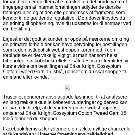
forhandleren er medlem af e-mærket, da det burde være et
fingerpeg om at internet forretningen adlyder de danske
retningslinjer, og at den ofte gennemses af fagmænd som
kender til de gældende regulativer. Derudover tilbydes du
anledning til opbakning, hvis du udsættes for dilemmaer ved
din bestilling.
Ligeså er det godt at kunden er oppe på mærkerne omkring
de primære forhold der kan have betydning for bestillingen,
som fx den byttepolitik webshoppen kører med. I den
forbindelse er det virkelig vigtigt, at man når som helst
bibeholder sin købsbekræftelse, således man i fremtiden vil
kunne vidne om bestillingen af Erika Knight Gossypium
Cotton Tweed Garn 15 Isblå, uanset om du skal shoppe til
en mand eller kvinde.
Trustpilot genererer absolut gode løsninger til at analysere
en lang række aktuelle køberes vurderinger og derved kan
det være til hjælp, at du vurderer online webshoppens
omtaler af Erika Knight Gossypium Cotton Tweed Garn 15
Isblå forinden du shopper.
Facebook fremskaffer ydermere en række nyttige chancer for
at få kendskab til internet forretningens pålidelighed.