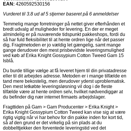
EAN:
4260592530156
Vurderet til
3.8
ud af 5 stjerner baseret på
6
anmeldelser
Temmelig mange forretninger på nettet giver efterhånden et
bredt udvalg af muligheder for levering. En der er meget
almindelig er på nuværende tidspunkt pakkeshops, fordi du
så har fuld fleksibilitet til at hente ordren lige når det passer
dig. Fragtmetoden er jo vældig let gængelig, samt mange
gange derudover den mest prisbevidste leveringsmulighed
ved køb af Erika Knight Gossypium Cotton Tweed Garn 15
Isblå.
Du burde tillige vælge at få leveret hjem til din privatadresse
eller til dit arbejdes adresse. Metoden er i mange tilfælde en
tand mere bekostelig, men derudover yderst uproblematisk.
Den mest letkøbte leveringsløsning vil dog i de fleste
tilfælde være at hente ordren selv, hvilket nødvendiggør at
du befinder dig nær internet firmaets arbejdslager.
Fragttiden på Garn > Garn Producenter > Erika Knight >
Erika Knight Gossypium Cotton Tweed kan vise sig at være
rigtig vigtig når vi har behov for din pakke inden for kort tid,
så af den grund er det virkelig på sin plads at du
dobbelttjekker den forventede leveringstid ved det