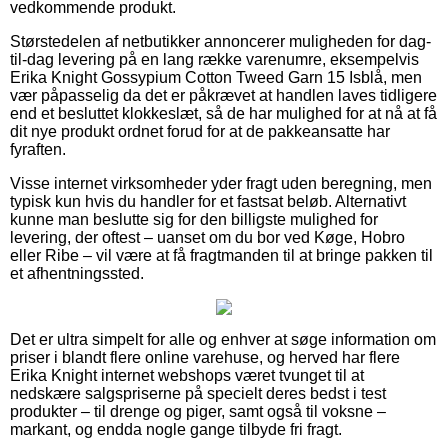
vedkommende produkt.
Størstedelen af netbutikker annoncerer muligheden for dag-
til-dag levering på en lang række varenumre, eksempelvis
Erika Knight Gossypium Cotton Tweed Garn 15 Isblå, men
vær påpasselig da det er påkrævet at handlen laves tidligere
end et besluttet klokkeslæt, så de har mulighed for at nå at få
dit nye produkt ordnet forud for at de pakkeansatte har
fyraften.
Visse internet virksomheder yder fragt uden beregning, men
typisk kun hvis du handler for et fastsat beløb. Alternativt
kunne man beslutte sig for den billigste mulighed for
levering, der oftest – uanset om du bor ved Køge, Hobro
eller Ribe – vil være at få fragtmanden til at bringe pakken til
et afhentningssted.
Det er ultra simpelt for alle og enhver at søge information om
priser i blandt flere online varehuse, og herved har flere
Erika Knight internet webshops været tvunget til at
nedskære salgspriserne på specielt deres bedst i test
produkter – til drenge og piger, samt også til voksne –
markant, og endda nogle gange tilbyde fri fragt.