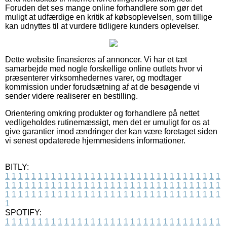
Foruden det ses mange online forhandlere som gør det
muligt at udfærdige en kritik af købsoplevelsen, som tillige
kan udnyttes til at vurdere tidligere kunders oplevelser.
Dette website finansieres af annoncer. Vi har et tæt
samarbejde med nogle forskellige online outlets hvor vi
præsenterer virksomhedernes varer, og modtager
kommission under forudsætning af at de besøgende vi
sender videre realiserer en bestilling.
Orientering omkring produkter og forhandlere på nettet
vedligeholdes rutinemæssigt, men det er umuligt for os at
give garantier imod ændringer der kan være foretaget siden
vi senest opdaterede hjemmesidens informationer.
BITLY:
1
1
1
1
1
1
1
1
1
1
1
1
1
1
1
1
1
1
1
1
1
1
1
1
1
1
1
1
1
1
1
1
1
1
1
1
1
1
1
1
1
1
1
1
1
1
1
1
1
1
1
1
1
1
1
1
1
1
1
1
1
1
1
1
1
1
1
1
1
1
1
1
1
1
1
1
1
1
1
1
1
1
1
1
1
1
1
1
1
1
1
1
1
1
1
1
1
1
1
1
SPOTIFY:
1
1
1
1
1
1
1
1
1
1
1
1
1
1
1
1
1
1
1
1
1
1
1
1
1
1
1
1
1
1
1
1
1