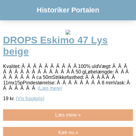
Historiker Portalen
DROPS Eskimo 47 Lys
beige
Kvalitet: Â Â Â Â Â Â Â Â Â Â 100% uldVægt: Â Â Â
Â Â Â Â Â Â Â Â Â Â Â Â Â 50 gLøbelængde: Â Â Â
Â Â Â Â Â Â ca 50mStrikkefasthed: Â Â Â Â Â Â
11mx15pPindestørrelse: Â Â Â Â Â Â Â Â 8 mmVask: Â
Â Â Â Â Â Â
(Læs mere)
19
kr.
(Vis fragtpris)
Læs mere »
Køb nu »