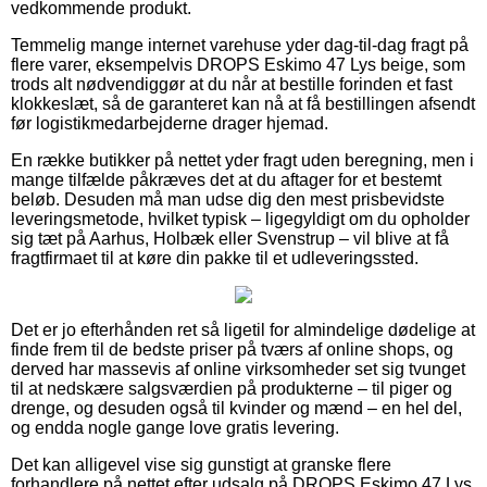
vedkommende produkt.
Temmelig mange internet varehuse yder dag-til-dag fragt på
flere varer, eksempelvis DROPS Eskimo 47 Lys beige, som
trods alt nødvendiggør at du når at bestille forinden et fast
klokkeslæt, så de garanteret kan nå at få bestillingen afsendt
før logistikmedarbejderne drager hjemad.
En række butikker på nettet yder fragt uden beregning, men i
mange tilfælde påkræves det at du aftager for et bestemt
beløb. Desuden må man udse dig den mest prisbevidste
leveringsmetode, hvilket typisk – ligegyldigt om du opholder
sig tæt på Aarhus, Holbæk eller Svenstrup – vil blive at få
fragtfirmaet til at køre din pakke til et udleveringssted.
Det er jo efterhånden ret så ligetil for almindelige dødelige at
finde frem til de bedste priser på tværs af online shops, og
derved har massevis af online virksomheder set sig tvunget
til at nedskære salgsværdien på produkterne – til piger og
drenge, og desuden også til kvinder og mænd – en hel del,
og endda nogle gange love gratis levering.
Det kan alligevel vise sig gunstigt at granske flere
forhandlere på nettet efter udsalg på DROPS Eskimo 47 Lys