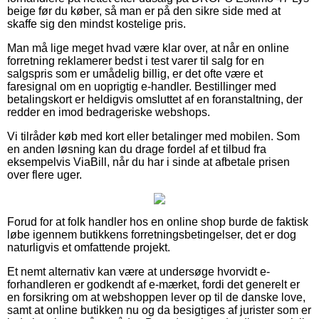
beige før du køber, så man er på den sikre side med at
skaffe sig den mindst kostelige pris.
Man må lige meget hvad være klar over, at når en online
forretning reklamerer bedst i test varer til salg for en
salgspris som er umådelig billig, er det ofte være et
faresignal om en uoprigtig e-handler. Bestillinger med
betalingskort er heldigvis omsluttet af en foranstaltning, der
redder en imod bedrageriske webshops.
Vi tilråder køb med kort eller betalinger med mobilen. Som
en anden løsning kan du drage fordel af et tilbud fra
eksempelvis ViaBill, når du har i sinde at afbetale prisen
over flere uger.
Forud for at folk handler hos en online shop burde de faktisk
løbe igennem butikkens forretningsbetingelser, det er dog
naturligvis et omfattende projekt.
Et nemt alternativ kan være at undersøge hvorvidt e-
forhandleren er godkendt af e-mærket, fordi det generelt er
en forsikring om at webshoppen lever op til de danske love,
samt at online butikken nu og da besigtiges af jurister som er