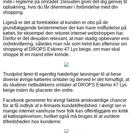
inde i reglerne på området. Desuden giver det dig genvej til
opbakning, hvis du får dilemmaer i forbindelse med din
shopping.
Ligeså er det at foretrække at kunden er obs på de
grundlæggende bestemmelser der kan have indflydelse på
købet, for eksempel den returret internet webshoppen har.
Derfor er det desuden relevant, at man stadig opbevarer ens
ordrekvittering, således man når som helst kan eftervise sin
shopping af DROPS Eskimo 47 Lys beige, om man skal
shoppe til en mand eller kvinde.
Trustpilot fører til egentlig hæderlige løsninger til at bese
diverse øvrige køberes omtaler og derved er det fornuftigt, at
du studerer netbutikkens omtaler af DROPS Eskimo 47 Lys
beige inden du placerer din ordre.
Facebook genererer for øvrigt faktisk ønskværdige chancer
for at få indtryk af e-firmaets kundetilfredshed. I øvrigt ser vi
mange internet varehuse hvor folk kan offentliggøre en kritik
af købsoplevelsen, hvilket også må bruges til at vurdere
tilfredsheden hos kunderne.