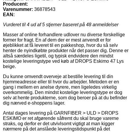
Producent:
Varenummer:
36878543
EAN:
Vurderet til
4
ud af 5 stjerner baseret på
48
anmeldelser
Masser af online forhandlere udlover nu diverse forskellige
former for fragt. En af dem der er mest anvendt er for
øjeblikket at få leveret til en pakkeshop, hvor du så selv
henter de nyindkøbte produkter når det passer dig. Denne er
altså særdeles ligetil, og typisk endvidere den mindst
kostelige leveringstype ved køb af DROPS Eskimo 47 Lys
beige.
Du kunne omvendt overveje at bestille levering til din
hjemmeadresse eller til hvor du arbejder. Metoden er en
gang i mellem en anelse dyrere, men ligeledes virkelig
overkommelig. Den mindst kostelige leveringstype er dog
selv at hente produkterne, som dog beroer på at du befinder
dig nærved e-shoppens lager.
Antal dages levering på GARNFIBER > ULD > DROPS
ESKIMO er ret afgørende såfremt du skal bruge varerne
straks, og derfor er det utvivlsomt vigtigt at man kigger
nærmere på det anslåede leveringstidspunkt på det