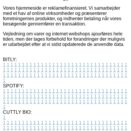
Vores hjemmeside er reklamefinansieret. Vi samarbejder
med et hav af online virksomheder og præsenterer
forretningernes produkter, og indhenter betaling når vores
besøgende gennemfører en transaktion.
Vejledning om varer og internet webshops ajourføres hele
tiden, men der tages forbehold for forandringer der muligvis
er udarbejdet efter at vi sidst opdaterede de anvendte data.
BITLY:
1
1
1
1
1
1
1
1
1
1
1
1
1
1
1
1
1
1
1
1
1
1
1
1
1
1
1
1
1
1
1
1
1
1
1
1
1
1
1
1
1
1
1
1
1
1
1
1
1
1
1
1
1
1
1
1
1
1
1
1
1
1
1
1
1
1
1
1
1
1
1
1
1
1
1
1
1
1
1
1
1
1
1
1
1
1
1
1
1
1
1
1
1
1
1
1
1
1
1
1
SPOTIFY:
1
1
1
1
1
1
1
1
1
1
1
1
1
1
1
1
1
1
1
1
1
1
1
1
1
1
1
1
1
1
1
1
1
1
1
1
1
1
1
1
1
1
1
1
1
1
1
1
1
1
1
1
1
1
1
1
1
1
1
1
1
1
1
1
1
1
1
1
1
1
1
1
1
1
1
1
1
1
1
1
1
1
1
1
1
1
1
1
1
1
1
1
1
1
1
1
1
1
1
1
CUTTLY BIO:
1
1
1
1
1
1
1
1
1
1
1
1
1
1
1
1
1
1
1
1
1
1
1
1
1
1
1
1
1
1
1
1
1
1
1
1
1
1
1
1
1
1
1
1
1
1
1
1
1
1
1
1
1
1
1
1
1
1
1
1
1
1
1
1
1
1
1