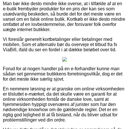
Man bør ikke desto mindre ikke overse, at i tilfælde af at en
e-butik frembyder produkter for en pris der kan ses som
usædvanlig beskeden, så burde det for det meste være en
varsel om en falsk online butik. Kortkøb er ikke desto mindre
omfattet af en lovbestemmelse, der forsvarer folk overfor
uægte internet butikker.
Vi foreslår generelt kortbetalinger eller betalinger med
mobilen. Som et alternativ bør du overveje et tilbud fra fx
ViaBill, ifald du ser en fordel i at dække beløbet over tid.
Forud for at nogen handler på en e-forhandler kunne man
sådan set gennemse butikkens forretningsvilkår, dog er det
for det meste ikke særlig sjovt.
En nemmere løsning er at granske om online virksomheden
er tilsluttet e-mærket, da det skulle være en garanti for at
online virksomheden forstår de danske love, samt at
hjemmesiden hyppigt overværes af jurister som har den
nødvendige knowhow om de gældende regler. Det er en
rigtig god lejlighed til at få bistand, når du bliver udsat for
problemstillinger ved din ordre.