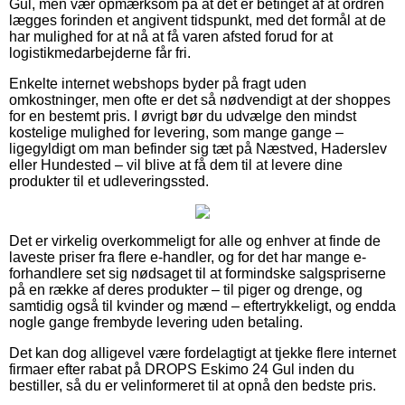
Gul, men vær opmærksom på at det er betinget af at ordren
lægges forinden et angivent tidspunkt, med det formål at de
har mulighed for at nå at få varen afsted forud for at
logistikmedarbejderne får fri.
Enkelte internet webshops byder på fragt uden
omkostninger, men ofte er det så nødvendigt at der shoppes
for en bestemt pris. I øvrigt bør du udvælge den mindst
kostelige mulighed for levering, som mange gange –
ligegyldigt om man befinder sig tæt på Næstved, Haderslev
eller Hundested – vil blive at få dem til at levere dine
produkter til et udleveringssted.
Det er virkelig overkommeligt for alle og enhver at finde de
laveste priser fra flere e-handler, og for det har mange e-
forhandlere set sig nødsaget til at formindske salgspriserne
på en række af deres produkter – til piger og drenge, og
samtidig også til kvinder og mænd – eftertrykkeligt, og endda
nogle gange frembyde levering uden betaling.
Det kan dog alligevel være fordelagtigt at tjekke flere internet
firmaer efter rabat på DROPS Eskimo 24 Gul inden du
bestiller, så du er velinformeret til at opnå den bedste pris.