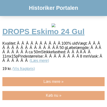
Historiker Portalen
DROPS Eskimo 24 Gul
Kvalitet: Â Â Â Â Â Â Â Â Â Â 100% uldVægt: Â Â Â
Â Â Â Â Â Â Â Â Â Â Â Â Â 50 gLøbelængde: Â Â Â
Â Â Â Â Â Â ca 50mStrikkefasthed: Â Â Â Â Â Â
11mx15pPindestørrelse: Â Â Â Â Â Â Â Â 8 mmVask: Â
Â Â Â Â Â Â
(Læs mere)
19
kr.
(Vis fragtpris)
Læs mere »
Køb nu »