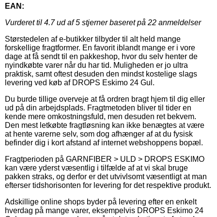
EAN:
Vurderet til
4.7
ud af 5 stjerner baseret på
22
anmeldelser
Størstedelen af e-butikker tilbyder til alt held mange
forskellige fragtformer. En favorit iblandt mange er i vore
dage at få sendt til en pakkeshop, hvor du selv henter de
nyindkøbte varer når du har tid. Muligheden er jo ultra
praktisk, samt oftest desuden den mindst kostelige slags
levering ved køb af DROPS Eskimo 24 Gul.
Du burde tillige overveje at få ordren bragt hjem til dig eller
ud på din arbejdsplads. Fragtmetoden bliver til tider en
kende mere omkostningsfuld, men desuden ret bekvem.
Den mest letkøbte fragtløsning kan ikke benægtes at være
at hente varerne selv, som dog afhænger af at du fysisk
befinder dig i kort afstand af internet webshoppens bopæl.
Fragtperioden på GARNFIBER > ULD > DROPS ESKIMO
kan være yderst væsentlig i tilfælde af at vi skal bruge
pakken straks, og derfor er det utvivlsomt væsentligt at man
efterser tidshorisonten for levering for det respektive produkt.
Adskillige online shops byder på levering efter en enkelt
hverdag på mange varer, eksempelvis DROPS Eskimo 24