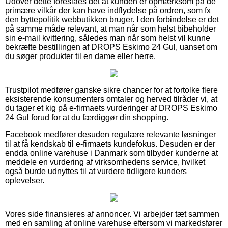
Udover dette foreslåes det at kunden er opmærksom på de
primære vilkår der kan have indflydelse på ordren, som fx
den byttepolitik webbutikken bruger. I den forbindelse er det
på samme måde relevant, at man når som helst bibeholder
sin e-mail kvittering, således man når som helst vil kunne
bekræfte bestillingen af DROPS Eskimo 24 Gul, uanset om
du søger produkter til en dame eller herre.
Trustpilot medfører ganske sikre chancer for at fortolke flere
eksisterende konsumenters omtaler og herved tilråder vi, at
du tager et kig på e-firmaets vurderinger af DROPS Eskimo
24 Gul forud for at du færdiggør din shopping.
Facebook medfører desuden regulære relevante løsninger
til at få kendskab til e-firmaets kundefokus. Desuden er der
endda online varehuse i Danmark som tilbyder kunderne at
meddele en vurdering af virksomhedens service, hvilket
også burde udnyttes til at vurdere tidligere kunders
oplevelser.
Vores side finansieres af annoncer. Vi arbejder tæt sammen
med en samling af online varehuse eftersom vi markedsfører