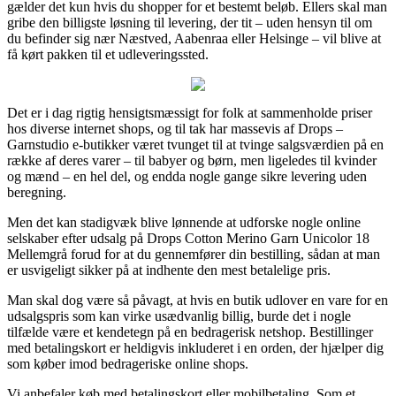
gælder det kun hvis du shopper for et bestemt beløb. Ellers skal man
gribe den billigste løsning til levering, der tit – uden hensyn til om
du befinder sig nær Næstved, Aabenraa eller Helsinge – vil blive at
få kørt pakken til et udleveringssted.
Det er i dag rigtig hensigtsmæssigt for folk at sammenholde priser
hos diverse internet shops, og til tak har massevis af Drops –
Garnstudio e-butikker været tvunget til at tvinge salgsværdien på en
række af deres varer – til babyer og børn, men ligeledes til kvinder
og mænd – en hel del, og endda nogle gange sikre levering uden
beregning.
Men det kan stadigvæk blive lønnende at udforske nogle online
selskaber efter udsalg på Drops Cotton Merino Garn Unicolor 18
Mellemgrå forud for at du gennemfører din bestilling, sådan at man
er usvigeligt sikker på at indhente den mest betalelige pris.
Man skal dog være så påvagt, at hvis en butik udlover en vare for en
udsalgspris som kan virke usædvanlig billig, burde det i nogle
tilfælde være et kendetegn på en bedragerisk netshop. Bestillinger
med betalingskort er heldigvis inkluderet i en orden, der hjælper dig
som køber imod bedrageriske online shops.
Vi anbefaler køb med betalingskort eller mobilbetaling. Som et