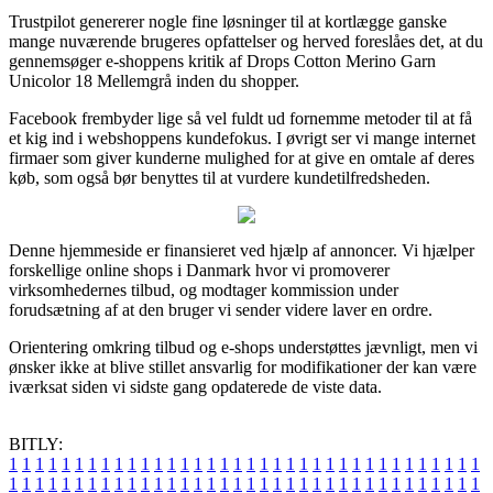
Trustpilot genererer nogle fine løsninger til at kortlægge ganske
mange nuværende brugeres opfattelser og herved foreslåes det, at du
gennemsøger e-shoppens kritik af Drops Cotton Merino Garn
Unicolor 18 Mellemgrå inden du shopper.
Facebook frembyder lige så vel fuldt ud fornemme metoder til at få
et kig ind i webshoppens kundefokus. I øvrigt ser vi mange internet
firmaer som giver kunderne mulighed for at give en omtale af deres
køb, som også bør benyttes til at vurdere kundetilfredsheden.
Denne hjemmeside er finansieret ved hjælp af annoncer. Vi hjælper
forskellige online shops i Danmark hvor vi promoverer
virksomhedernes tilbud, og modtager kommission under
forudsætning af at den bruger vi sender videre laver en ordre.
Orientering omkring tilbud og e-shops understøttes jævnligt, men vi
ønsker ikke at blive stillet ansvarlig for modifikationer der kan være
iværksat siden vi sidste gang opdaterede de viste data.
BITLY:
1
1
1
1
1
1
1
1
1
1
1
1
1
1
1
1
1
1
1
1
1
1
1
1
1
1
1
1
1
1
1
1
1
1
1
1
1
1
1
1
1
1
1
1
1
1
1
1
1
1
1
1
1
1
1
1
1
1
1
1
1
1
1
1
1
1
1
1
1
1
1
1