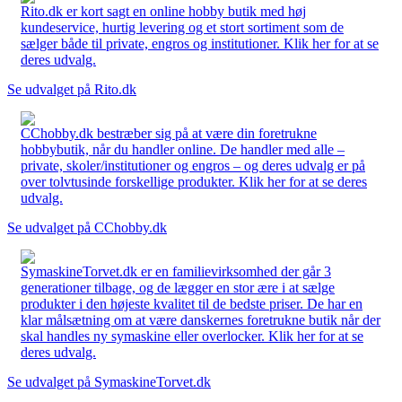
Rito.dk er kort sagt en online hobby butik med høj
kundeservice, hurtig levering og et stort sortiment som de
sælger både til private, engros og institutioner. Klik her for at se
deres udvalg.
Se udvalget på Rito.dk
CChobby.dk bestræber sig på at være din foretrukne
hobbybutik, når du handler online. De handler med alle –
private, skoler/institutioner og engros – og deres udvalg er på
over tolvtusinde forskellige produkter. Klik her for at se deres
udvalg.
Se udvalget på CChobby.dk
SymaskineTorvet.dk er en familievirksomhed der går 3
generationer tilbage, og de lægger en stor ære i at sælge
produkter i den højeste kvalitet til de bedste priser. De har en
klar målsætning om at være danskernes foretrukne butik når der
skal handles ny symaskine eller overlocker. Klik her for at se
deres udvalg.
Se udvalget på SymaskineTorvet.dk