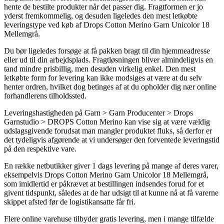
hente de bestilte produkter når det passer dig. Fragtformen er jo
yderst fremkommelig, og desuden ligeledes den mest letkøbte
leveringstype ved køb af Drops Cotton Merino Garn Unicolor 18
Mellemgrå.
Du bør ligeledes forsøge at få pakken bragt til din hjemmeadresse
eller ud til din arbejdsplads. Fragtløsningen bliver almindeligvis en
tand mindre prisbillig, men desuden virkelig enkel. Den mest
letkøbte form for levering kan ikke modsiges at være at du selv
henter ordren, hvilket dog betinges af at du opholder dig nær online
forhandlerens tilholdssted.
Leveringshastigheden på Garn > Garn Producenter > Drops
Garnstudio > DROPS Cotton Merino kan vise sig at være vældig
udslagsgivende forudsat man mangler produktet fluks, så derfor er
det tydeligvis afgørende at vi undersøger den forventede leveringstid
på den respektive vare.
En række netbutikker giver 1 dags levering på mange af deres varer,
eksempelvis Drops Cotton Merino Garn Unicolor 18 Mellemgrå,
som imidlertid er påkrævet at bestillingen indsendes forud for et
givent tidspunkt, således at de har udsigt til at kunne nå at få varerne
skippet afsted før de logistikansatte får fri.
Flere online varehuse tilbyder gratis levering, men i mange tilfælde