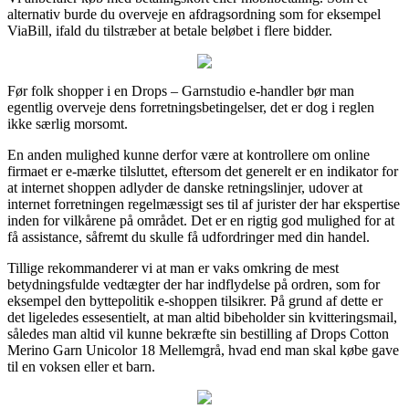
alternativ burde du overveje en afdragsordning som for eksempel
ViaBill, ifald du tilstræber at betale beløbet i flere bidder.
Før folk shopper i en Drops – Garnstudio e-handler bør man
egentlig overveje dens forretningsbetingelser, det er dog i reglen
ikke særlig morsomt.
En anden mulighed kunne derfor være at kontrollere om online
firmaet er e-mærke tilsluttet, eftersom det generelt er en indikator for
at internet shoppen adlyder de danske retningslinjer, udover at
internet forretningen regelmæssigt ses til af jurister der har ekspertise
inden for vilkårene på området. Det er en rigtig god mulighed for at
få assistance, såfremt du skulle få udfordringer med din handel.
Tillige rekommanderer vi at man er vaks omkring de mest
betydningsfulde vedtægter der har indflydelse på ordren, som for
eksempel den byttepolitik e-shoppen tilsikrer. På grund af dette er
det ligeledes essesentielt, at man altid bibeholder sin kvitteringsmail,
således man altid vil kunne bekræfte sin bestilling af Drops Cotton
Merino Garn Unicolor 18 Mellemgrå, hvad end man skal købe gave
til en voksen eller et barn.