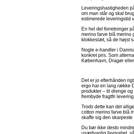
Leveringshastigheden på
om man står og skal brug
estimerede leveringstid v
En hel del forretninger 
merino farve blå merino 
klokkeslæt, så de højst s
Nogle e-handler i Danmar
konkret pris. Som alterna
København, Dragør eller 
Det er jo efterhånden rig
ergo har en lang række D
produkter – til drenge og
frembyde fragtfri levering
Trods dette kan det allige
cotton merino farve blå m
skaffe sig den skarpeste 
Du bør ikke desto mindre 
usædvanlig favorabel, så