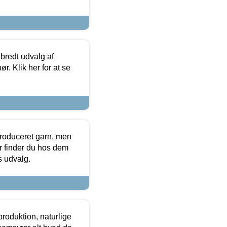
 bredt udvalg af
r. Klik her for at se
produceret garn, men
or finder du hos dem
es udvalg.
roduktion, naturlige