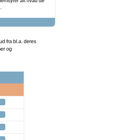
nemsyrer alt hvad de
.
 fra bl.a. deres
mer og