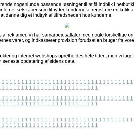
rende nogenlunde passende løsninger til at få indblik i netbuti
nternet selskaber som tilbyder kunderne at registrere en kritik a
l at danne dig et indtryk af tilfredsheden hos kunderne.
af reklamer. Vi har samarbejdsaftaler med nogle forskellige o
gernes varer, og indkasserer provision forudsat en bruger fra vo
ukter og internet webshops opretholdes hele tiden, men vi tager 
n seneste opdatering af sidens data.
1
1
1
1
1
1
1
1
1
1
1
1
1
1
1
1
1
1
1
1
1
1
1
1
1
1
1
1
1
1
1
1
1
1
1
1
1
1
1
1
1
1
1
1
1
1
1
1
1
1
1
1
1
1
1
1
1
1
1
1
1
1
1
1
1
1
1
1
1
1
1
1
1
1
1
1
1
1
1
1
1
1
1
1
1
1
1
1
1
1
1
1
1
1
1
1
1
1
1
1
1
1
1
1
1
1
1
1
1
1
1
1
1
1
1
1
1
1
1
1
1
1
1
1
1
1
1
1
1
1
1
1
1
1
1
1
1
1
1
1
1
1
1
1
1
1
1
1
1
1
1
1
1
1
1
1
1
1
1
1
1
1
1
1
1
1
1
1
1
1
1
1
1
1
1
1
1
1
1
1
1
1
1