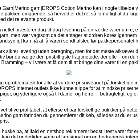
 Garn|Merino garn|DROPS Cotton Merino kan i nogle tilfælde v
e pakken omgående, så herved er det ret så fornuftigt at du ki
ed det relevante produkt.
på nettet præsterer dag-til-dag levering på en række varenumre,
garn, men vær vagtsom da det antager at ordren køres igennem ti
andsynligt kan nå at få varen sendt afsted før pakkepersonalet ho
k sikrer levering uden beregning, men for det meste afkræver d
tiv bør du vælge den prisbilligste fragtmetode, der ofte – om du
Bramming – vil være at få dem til at bringe dine varer til en pa
tig uproblematisk for alle at vurdere prisniveauet på forskellige
ROPS internet outlets ikke kunne slippe for at mindske priser
 piger, og yderligere også til damer og herrer – betragteligt, og
.
vel blive profitabelt at efterse et par forskellige butikker på nett
erino garn forinden du gennemfører dit køb, således at du er usv
pris.
huske på, at ifald en netshop reklamerer bedst i test varer for e
 kan det undertiden være et faresignal om en bedragerisk inter