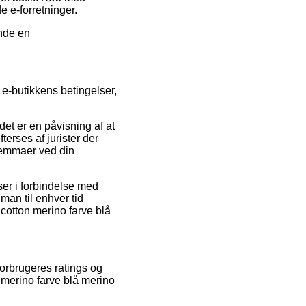
e e-forretninger.
ende en
e-butikkens betingelser,
 det er en påvisning af at
erses af jurister der
ilemmaer ved din
er i forbindelse med
man til enhver tid
cotton merino farve blå
orbrugeres ratings og
n merino farve blå merino