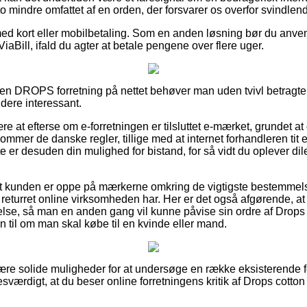
to mindre omfattet af en orden, der forsvarer os overfor svindlend
 med kort eller mobilbetaling. Som en anden løsning bør du anv
ViaBill, ifald du agter at betale pengene over flere uger.
 en DROPS forretning på nettet behøver man uden tvivl betragte 
idere interessant.
re at efterse om e-forretningen er tilsluttet e-mærket, grundet at
mer de danske regler, tillige med at internet forhandleren tit eft
te er desuden din mulighed for bistand, for så vidt du oplever d
at kunden er oppe på mærkerne omkring de vigtigste bestemmels
eturret online virksomheden har. Her er det også afgørende, at 
lse, så man en anden gang vil kunne påvise sin ordre af Drops 
 til om man skal købe til en kvinde eller mand.
lære solide muligheder for at undersøge en række eksisterende f
sværdigt, at du beser online forretningens kritik af Drops cotto