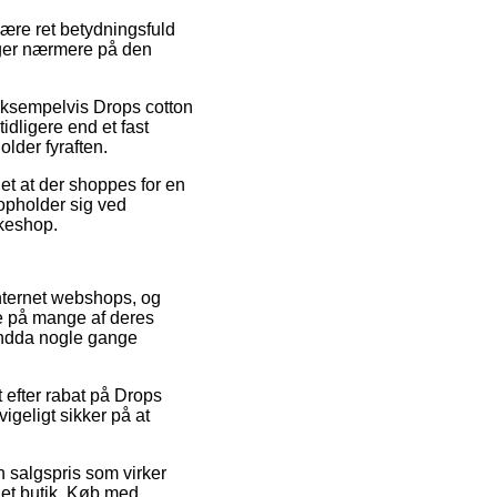
ære ret betydningsfuld
gger nærmere på den
 eksempelvis Drops cotton
dligere end et fast
lder fyraften.
et at der shoppes for en
 opholder sig ved
kkeshop.
 internet webshops, og
ne på mange af deres
 endda nogle gange
et efter rabat på Drops
igeligt sikker på at
n salgspris som virker
net butik. Køb med