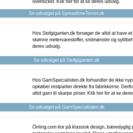
overlocker. Klik her for at se deres udvalg.
Se udvalget på SymaskineTorvet.dk
Hos Stofgiganten.dk forsøger de altid at have et
skønne metervarestoffer, snitmønstre og sytilbehø
deres udvalg.
Se udvalget på Stofgiganten.dk
Hos GarnSpecialisten.dk forhandler de ikke ny
opkøber restpartier direkte fra fabrikkerne. Derf
altid garn til skarpe priser. Klik her for at se der
Se udvalget på GarnSpecialisten.dk
Önling.com tror på klassisk design, bæredygtig p