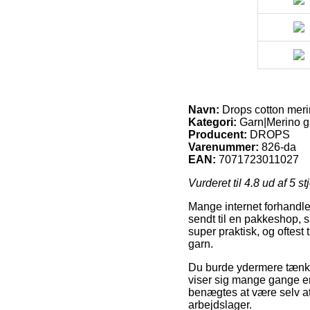
Navn:
Drops cotton meri
Kategori:
Garn|Merino 
Producent:
DROPS
Varenummer:
826-da
EAN:
7071723011027
Vurderet til
4.8
ud af 5 st
Mange internet forhandler
sendt til en pakkeshop, 
super praktisk, og oftest
garn.
Du burde ydermere tænke o
viser sig mange gange en
benægtes at være selv at 
arbejdslager.