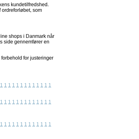
kkens kundetilfredshed.
f ordreforløbet, som
nline shops i Danmark når
res side gennemfører en
forbehold for justeringer
1
1
1
1
1
1
1
1
1
1
1
1
1
1
1
1
1
1
1
1
1
1
1
1
1
1
1
1
1
1
1
1
1
1
1
1
1
1
1