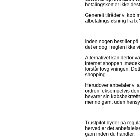
betalingskort er ikke des
Generelt tilråder vi køb
afbetalingsløsning fra fx 
Inden nogen bestiller på
det er dog i reglen ikke v
Alternativet kan derfor væ
internet shoppen imødekom
forstår lovgivningen. Det
shopping.
Herudover anbefaler vi 
ordren, eksempelvis den r
bevarer sin købsbekræfte
merino garn, uden hensyn
Trustpilot byder på regu
herved er det anbefalelse
garn inden du handler.