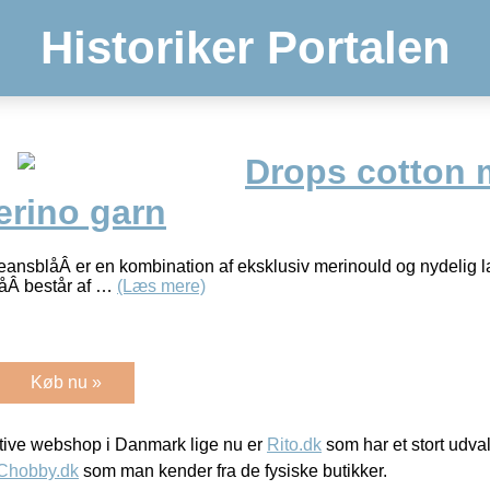
Historiker Portalen
Drops cotton 
erino garn
eansblåÂ er en kombination af eksklusiv merinould og nydelig l
låÂ består af …
(Læs mere)
Køb nu »
ive webshop i Danmark lige nu er
Rito.dk
som har et stort udval
Chobby.dk
som man kender fra de fysiske butikker.