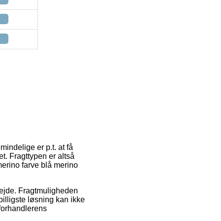
indelige er p.t. at få
t. Fragttypen er altså
merino farve blå merino
rbejde. Fragtmuligheden
lligste løsning kan ikke
 forhandlerens