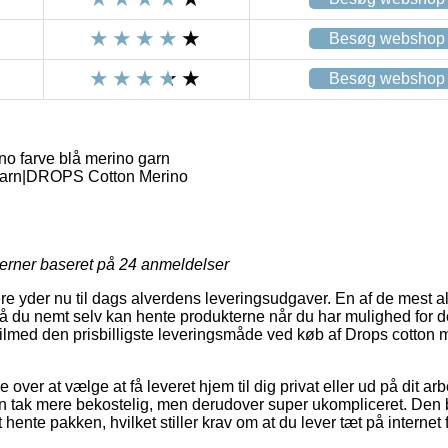
Besøg webshop
Besøg webshop
no farve blå merino garn
garn|DROPS Cotton Merino
jerner baseret på
24
anmeldelser
e yder nu til dags alverdens leveringsudgaver. En af de mest alm
så du nemt selv kan hente produkterne når du har mulighed for de
 tilmed den prisbilligste leveringsmåde ved køb af Drops cotton 
ver at vælge at få leveret hjem til dig privat eller ud på dit a
 tak mere bekostelig, men derudover super ukompliceret. Den bi
hente pakken, hvilket stiller krav om at du lever tæt på internet