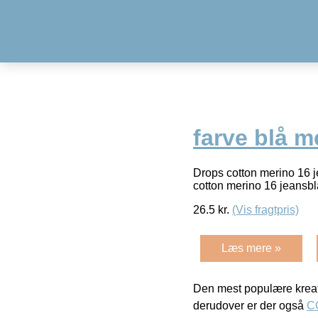
farve blå m
Drops cotton merino 16 j
cotton merino 16 jeansb
26.5
kr.
(Vis fragtpris)
Læs mere »
Den mest populære kreat
derudover er der også
C