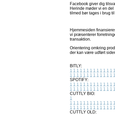
Facebook giver dig tilsva
Herinde møder vi en del i
tilmed bør tages i brug ti
Hjemmesiden finansieres 
vi præsenterer forretnin
transaktion.
Orientering omkring prod
der kan være udført side
BITLY:
1
1
1
1
1
1
1
1
1
1
1
1
1
1
1
1
1
1
1
1
1
1
1
1
1
1
SPOTIFY:
1
1
1
1
1
1
1
1
1
1
1
1
1
1
1
1
1
1
1
1
1
1
1
1
1
1
CUTTLY BIO:
1
1
1
1
1
1
1
1
1
1
1
1
1
1
1
1
1
1
1
1
1
1
1
1
1
1
1
CUTTLY OLD: