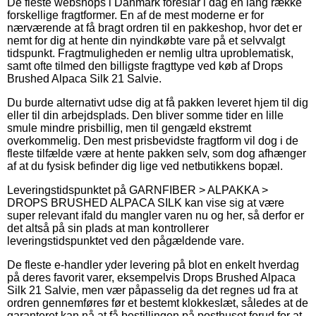
De fleste webshops i Danmark foreslår i dag en lang række
forskellige fragtformer. En af de mest moderne er for
nærværende at få bragt ordren til en pakkeshop, hvor det er
nemt for dig at hente din nyindkøbte vare på et selvvalgt
tidspunkt. Fragtmuligheden er nemlig ultra uproblematisk,
samt ofte tilmed den billigste fragttype ved køb af Drops
Brushed Alpaca Silk 21 Salvie.
Du burde alternativt udse dig at få pakken leveret hjem til dig
eller til din arbejdsplads. Den bliver somme tider en lille
smule mindre prisbillig, men til gengæld ekstremt
overkommelig. Den mest prisbevidste fragtform vil dog i de
fleste tilfælde være at hente pakken selv, som dog afhænger
af at du fysisk befinder dig lige ved netbutikkens bopæl.
Leveringstidspunktet på GARNFIBER > ALPAKKA >
DROPS BRUSHED ALPACA SILK kan vise sig at være
super relevant ifald du mangler varen nu og her, så derfor er
det altså på sin plads at man kontrollerer
leveringstidspunktet ved den pågældende vare.
De fleste e-handler yder levering på blot en enkelt hverdag
på deres favorit varer, eksempelvis Drops Brushed Alpaca
Silk 21 Salvie, men vær påpasselig da det regnes ud fra at
ordren gennemføres før et bestemt klokkeslæt, således at de
garanteret kan nå at få bestillingen på posthuset forud for at