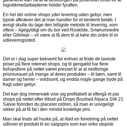
logistikmedarbejderne holder fyraften.
En hel del online shops yder levering uden gebyr, men
typisk afkræver det at man handler for et bestemt beløb. I
øvrigt skulle du tage den billigste metode til levering, som
oftest – ligegyldigt om du bor ved Roskilde, Smørumnedre
eller Gilleleje – vil være at få dem til at køre din ordre til et
udleveringssted.
Det er i dag super bekvemt for enhver at finde de laveste
priser på flere internet shops, og til gengæld har flere
forhandlere på nettet været presset til at at nedbringe
prisniveauet på mange af deres produkter – til børn, samt til
damer og herrer – voldsomt, og endda nogle gange byde på
fragt uden gebyr.
Det kan dog immervæk vise sig profitabelt at eftergå et par
shops på nettet efter tilbud på Drops Brushed Alpaca Silk 21
Salvie forinden du placerer ordren, så man er usvigeligt
sikker på at få fat i den mindst kostelige pris.
Man skal trods alt huske på, at ifald en forretning på nettet
udlover et produkt til en salgspris som kan virke utopisk