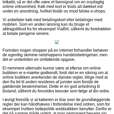
letkøbt, så er det ofte være et faresignal om en snydagtig
online virksomhed. Køb med kort er trods alt dækket ind
under en anordning, hvilket bistår os imod falske e-shops.
Vi anbefaler køb med betalingskort eller betalinger med
mobilen. Som en anden løsning kan du bruge et
afdragstilbud fra for eksempel ViaBill, såfremt du foretrækker
at betale pengene senere.
Forinden nogen shopper på en internet forhandler behøver
de egentlig skimme netshoppens handelsbetingelser, men
det er undertiden en omfattende opgave.
Et nemmere alternativ kunne være at efterse om online
butikken er e-mærke godkendt, fordi det er en sikring om at
online butikken anerkender de danske regler, tillige med at
den fra tid til anden revideres af jurister som forstår de
gældende bestemmelser. Dette er en god anledning til
bistand, såfremt du forvoldes besvær som følge af din ordre.
I øvrigt foreslår vi at køberen er klar over de grundlæggende
regler der kan håndhæves i forbindelse med ordren, som for
eksempel hvilken byttepolitik webbutikken benytter. Derfor er
det på samme måde vigtigt, at man permanent bevarer sin