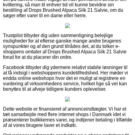
kvittering, så man til enhver tid vil kunne bevidne sin
bestilling af Drops Brushed Alpaca Silk 21 Salvie, om du
søger efter varer til en dame eller herre.
Trustpilot tilbyder dig uden sammenligning belejlige
muligheder for at efterse ganske mange andre brugeres
synspunkter og af den grund tilrådes det, at du tolker e-
shoppens omtaler af Drops Brushed Alpaca Silk 21 Salvie
forud for at du placerer din ordre.
Facebook tilbyder dig ydermere relativt stabile løsninger til
at få indsigt i webshoppens kundetilfredshed. Her møder vi
endda online webshops hvor det er muligt at registrere en
vurdering af virksomhedens service, hvilket lige så vel kan
benyttes til at afveje tidligere kunders oplevelser.
Dette website er finansieret af annonceindtægter. Vi har et
tæt samarbejde med flere internet shops i Danmark idet vi
præsenterer butikkernes varer, og indtjener betaling i tilfælde
af at vores brugere laver et indkøb.