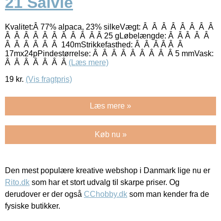
21 Salvie
Kvalitet:Â 77% alpaca, 23% silkeVægt: Â Â Â Â Â Â Â Â
Â Â Â Â Â Â Â Â Â Â Â 25 gLøbelængde: Â Â Â Â Â
Â Â Â Â Â Â 140mStrikkefasthed: Â Â Â Â Â Â
17mx24pPindestørrelse: Â Â Â Â Â Â Â Â Â 5 mmVask:
Â Â Â Â Â Â Â
(Læs mere)
19
kr.
(Vis fragtpris)
Læs mere »
Køb nu »
Den mest populære kreative webshop i Danmark lige nu er
Rito.dk
som har et stort udvalg til skarpe priser. Og
derudover er der også
CChobby.dk
som man kender fra de
fysiske butikker.