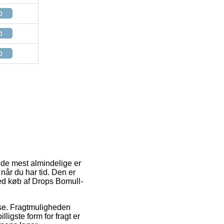
p
p
p
f de mest almindelige er
når du har tid. Den er
ved køb af Drops Bomull-
resse. Fragtmuligheden
ligste form for fragt er