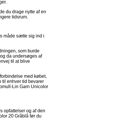
ger.
de du drage nytte af en
ngere tidsrum.
s måde sætte sig ind i
ordningen, som burde
 og da undersøges af
ej til at blive
i forbindelse med købet,
til enhver tid bevarer
Bomull-Lin Garn Unicolor
s opfattelser og af den
olor 20 Gråblå før du