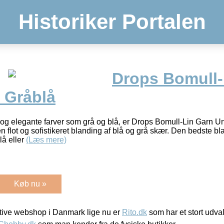
Historiker Portalen
Drops Bomull-
 Gråblå
 og elegante farver som grå og blå, er Drops Bomull-Lin Garn U
en flot og sofistikeret blanding af blå og grå skær. Den bedste 
lå eller
(Læs mere)
Køb nu »
ive webshop i Danmark lige nu er
Rito.dk
som har et stort udval