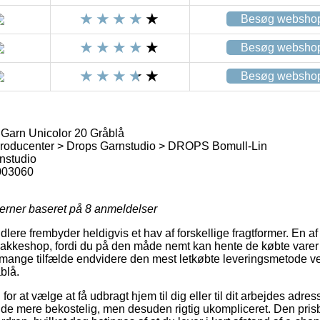
Besøg websho
Besøg websho
Besøg websho
Garn Unicolor 20 Gråblå
roducenter > Drops Garnstudio > DROPS Bomull-Lin
nstudio
003060
jerner baseret på
8
anmeldelser
lere frembyder heldigvis et hav af forskellige fragtformer. En a
n pakkeshop, fordi du på den måde nemt kan hente de købte varer 
 i mange tilfælde endvidere den mest letkøbte leveringsmetode 
blå.
g for at vælge at få udbragt hjem til dig eller til dit arbejdes ad
nde mere bekostelig, men desuden rigtig ukompliceret. Den prisbil