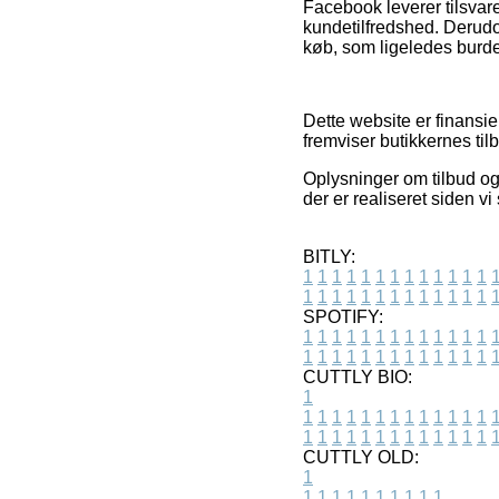
Facebook leverer tilsvar
kundetilfredshed. Derudo
køb, som ligeledes burde
Dette website er finansi
fremviser butikkernes ti
Oplysninger om tilbud og 
der er realiseret siden 
BITLY:
1
1
1
1
1
1
1
1
1
1
1
1
1
1
1
1
1
1
1
1
1
1
1
1
1
1
SPOTIFY:
1
1
1
1
1
1
1
1
1
1
1
1
1
1
1
1
1
1
1
1
1
1
1
1
1
1
CUTTLY BIO:
1
1
1
1
1
1
1
1
1
1
1
1
1
1
1
1
1
1
1
1
1
1
1
1
1
1
1
CUTTLY OLD:
1
1
1
1
1
1
1
1
1
1
1