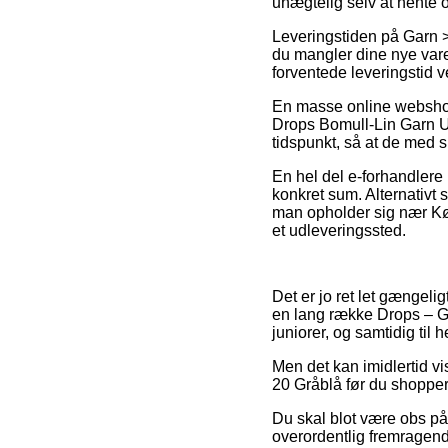
unægtelig selv at hente o
Leveringstiden på Garn >
du mangler dine nye var
forventede leveringstid v
En masse online webshop
Drops Bomull-Lin Garn Uni
tidspunkt, så at de med si
En hel del e-forhandlere 
konkret sum. Alternativt 
man opholder sig nær Køb
et udleveringssted.
Det er jo ret let gængeli
en lang række Drops – Gar
juniorer, og samtidig til
Men det kan imidlertid vi
20 Gråblå før du shopper,
Du skal blot være obs på
overordentlig fremragende