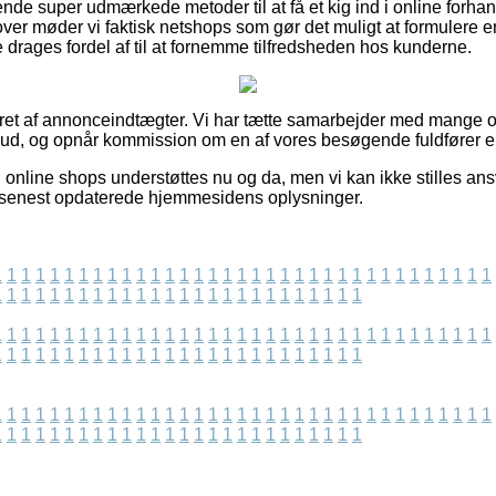
ende super udmærkede metoder til at få et kig ind i online forha
ver møder vi faktisk netshops som gør det muligt at formulere
 drages fordel af til at fornemme tilfredsheden hos kunderne.
eret af annonceindtægter. Vi har tætte samarbejder med mange on
lbud, og opnår kommission om en af vores besøgende fuldfører en
online shops understøttes nu og da, men vi kan ikke stilles ansv
vi senest opdaterede hjemmesidens oplysninger.
1
1
1
1
1
1
1
1
1
1
1
1
1
1
1
1
1
1
1
1
1
1
1
1
1
1
1
1
1
1
1
1
1
1
1
1
1
1
1
1
1
1
1
1
1
1
1
1
1
1
1
1
1
1
1
1
1
1
1
1
1
1
1
1
1
1
1
1
1
1
1
1
1
1
1
1
1
1
1
1
1
1
1
1
1
1
1
1
1
1
1
1
1
1
1
1
1
1
1
1
1
1
1
1
1
1
1
1
1
1
1
1
1
1
1
1
1
1
1
1
1
1
1
1
1
1
1
1
1
1
1
1
1
1
1
1
1
1
1
1
1
1
1
1
1
1
1
1
1
1
1
1
1
1
1
1
1
1
1
1
1
1
1
1
1
1
1
1
1
1
1
1
1
1
1
1
1
1
1
1
1
1
1