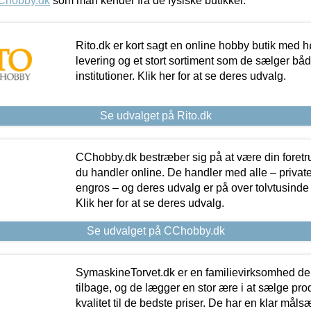
Chobby.dk
som man kender fra de fysiske butikker.
Rito.dk er kort sagt en online hobby butik med h
levering og et stort sortiment som de sælger både
institutioner. Klik her for at se deres udvalg.
Se udvalget på Rito.dk
CChobby.dk bestræber sig på at være din foretr
du handler online. De handler med alle – private,
engros – og deres udvalg er på over tolvtusinde 
Klik her for at se deres udvalg.
Se udvalget på CChobby.dk
SymaskineTorvet.dk er en familievirksomhed der
tilbage, og de lægger en stor ære i at sælge pro
kvalitet til de bedste priser. De har en klar mål