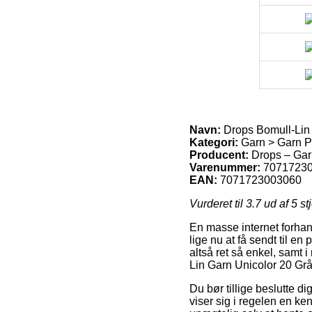
Navn:
Drops Bomull-Lin 
Kategori:
Garn > Garn P
Producent:
Drops – Gar
Varenummer:
7071723
EAN:
7071723003060
Vurderet til
3.7
ud af 5 st
En masse internet forhand
lige nu at få sendt til e
altså ret så enkel, samt
Lin Garn Unicolor 20 Grå
Du bør tillige beslutte di
viser sig i regelen en ke