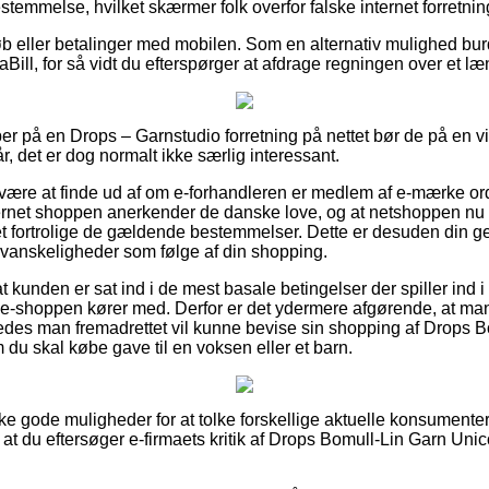
estemmelse, hvilket skærmer folk overfor falske internet forretnin
køb eller betalinger med mobilen. Som en alternativ mulighed bur
Bill, for så vidt du efterspørger at afdrage regningen over et læ
er på en Drops – Garnstudio forretning på nettet bør de på en vi
r, det er dog normalt ikke særlig interessant.
an være at finde ud af om e-forhandleren er medlem af e-mærke 
ternet shoppen anerkender de danske love, og at netshoppen nu
fortrolige de gældende bestemmelser. Dette er desuden din genv
r vanskeligheder som følge af din shopping.
at kunden er sat ind i de mest basale betingelser der spiller ind 
ik e-shoppen kører med. Derfor er det ydermere afgørende, at man 
åledes man fremadrettet vil kunne bevise sin shopping af Drops 
du skal købe gave til en voksen eller et barn.
kke gode muligheder for at tolke forskellige aktuelle konsumenter
at du eftersøger e-firmaets kritik af Drops Bomull-Lin Garn Unic