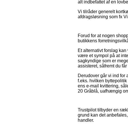
alt indbefattet af en lovb
Vi tilråder generelt kort
afdragsløsning som fx Via
Forud for at nogen shopp
butikkens forretningsvilkå
Et alternativt forslag k
være et sympol på at in
sagkyndige som er meget 
assisteret, såfremt du få
Derudover går vi ind for 
f.eks. hvilken byttepolit
ens e-mail kvittering, s
20 Gråblå, uafhængig om 
Trustpilot tilbyder en ræ
grund kan det anbefales, 
handler.