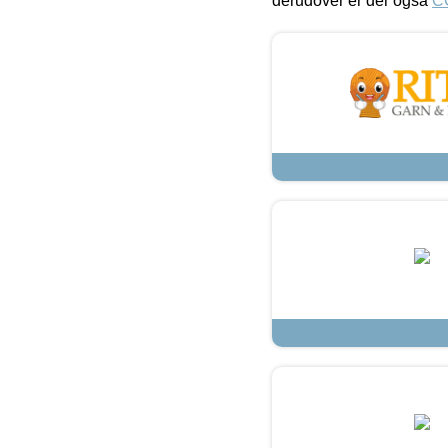
derudover er der også
C