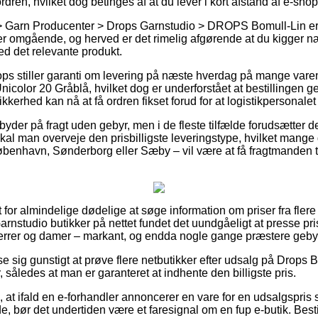
rdren, hvilket dog betinges af at du lever i kort afstand af e-sho
 Garn Producenter > Drops Garnstudio > DROPS Bomull-Lin er se
er omgående, og herved er det rimelig afgørende at du kigger 
ed det relevante produkt.
s stiller garanti om levering på næste hverdag på mange var
color 20 Gråblå, hvilket dog er underforstået at bestillingen ge
kkerhed kan nå at få ordren fikset forud for at logistikpersonalet 
byder på fragt uden gebyr, men i de fleste tilfælde forudsætter d
skal man overveje den prisbilligste leveringstype, hvilket mange
enhavn, Sønderborg eller Sæby – vil være at få fragtmanden til 
gt for almindelige dødelige at søge information om priser fra fle
nstudio butikker på nettet fundet det uundgåeligt at presse pris
 herrer og damer – markant, og endda nogle gange præstere gebyrf
se sig gunstigt at prøve flere netbutikker efter udsalg på Drops
 således at man er garanteret at indhente den billigste pris.
, at ifald en e-forhandler annoncerer en vare for en udsalgspri
, bør det undertiden være et faresignal om en fup e-butik. Besti