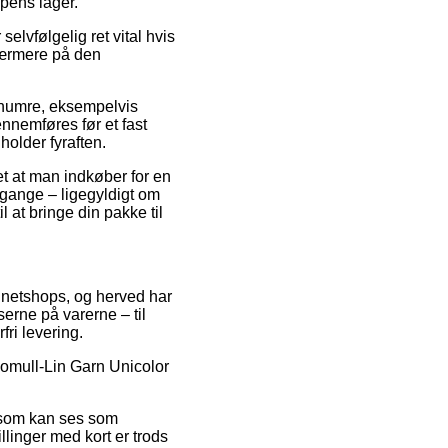
ppens lager.
lvfølgelig ret vital hvis
nærmere på den
enumre, eksempelvis
nnemføres før et fast
holder fyraften.
et at man indkøber for en
 gange – ligegyldigt om
at bringe din pakke til
re netshops, og herved har
erne på varerne – til
ri levering.
 Bomull-Lin Garn Unicolor
s som kan ses som
llinger med kort er trods