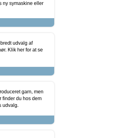
s ny symaskine eller
 bredt udvalg af
r. Klik her for at se
produceret garn, men
or finder du hos dem
es udvalg.