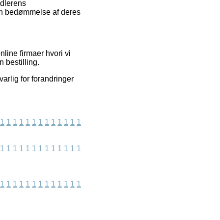
ndlerens
 en bedømmelse af deres
line firmaer hvori vi
 bestilling.
arlig for forandringer
1
1
1
1
1
1
1
1
1
1
1
1
1
1
1
1
1
1
1
1
1
1
1
1
1
1
1
1
1
1
1
1
1
1
1
1
1
1
1