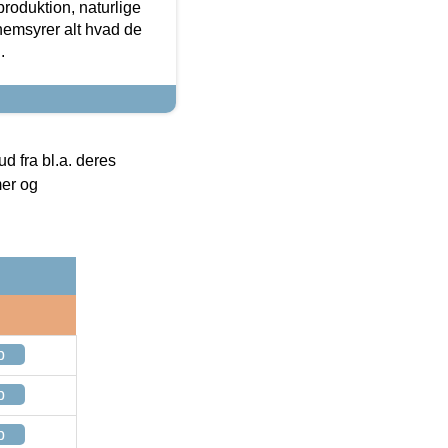
roduktion, naturlige
nemsyrer alt hvad de
.
 fra bl.a. deres
mer og
p
p
p